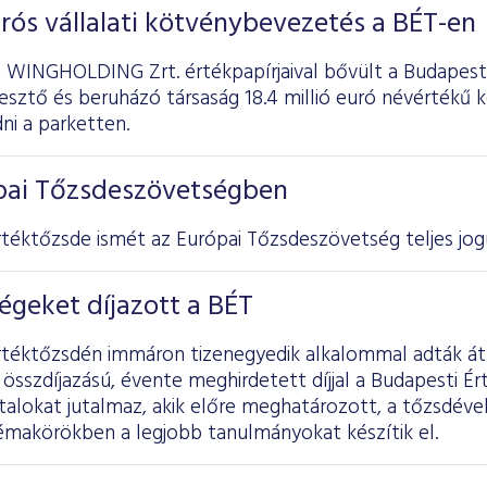
eurós vállalati kötvénybevezetés a BÉT-en
a WINGHOLDING Zrt. értékpapírjaival bővült a Budapesti
lesztő és beruházó társaság 18.4 millió euró névértékű 
ni a parketten.
ópai Tőzsdeszövetségben
téktőzsde ismét az Európai Tőzsdeszövetség teljes jogú
ségeket díjazott a BÉT
rtéktőzsdén immáron tizenegyedik alkalommal adták át a
 összdíjazású, évente meghirdetett díjjal a Budapesti Ér
talokat jutalmaz, akik előre meghatározott, a tőzsdével
émakörökben a legjobb tanulmányokat készítik el.