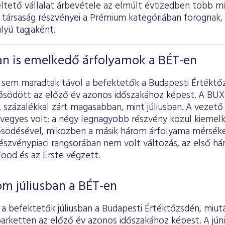
ltető vállalat árbevétele az elmúlt évtizedben több m
 társaság részvényei a Prémium kategóriában forognak, 
lyú tagjaként.
n is emelkedő árfolyamok a BÉT-en
sem maradtak távol a befektetők a Budapesti Értéktőzs
rősödött az előző év azonos időszakához képest. A BUX 
 százalékkal zárt magasabban, mint júliusban. A vezető
 vegyes volt: a négy legnagyobb részvény közül kiemel
ősödésével, miközben a másik három árfolyama mérséke
észvénypiaci rangsorában nem volt változás, az első há
ood és az Erste végzett.
om júliusban a BÉT-en
a befektetők júliusban a Budapesti Értéktőzsdén, miutá
arketten az előző év azonos időszakához képest. A júni