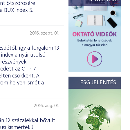
int ötszörösére
a BUX index 5.
2016. szept. 01.
détől, így a forgalom 13
index a nyár utolsó
 részvények
kedett az OTP 7
lten csökkent. A
ESG JELENTÉS
rom helyen ismét a
2016. aug. 01.
n 12 százalékkal bővült
usi kismértékű