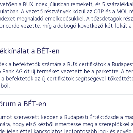
vetően a BUX index júliusban remekelt, és 5 százalékk
ulatban. A vezető részvények közül az OTP és a MOL ré
indexet meghaladó emelkedésükkel. A tőzsdetagok rész
a Concorde vezette, míg a dobogó következő két fokát a
ékkínálat a BÉT-en
őek a befektetők számára a BUX certifikátok a Budapes
p Bank AG öt új terméket vezetett be a parkettre. A te
 befektetők az új certifikátok segítségével tőkeáttéte
ból.
Fórum a BÉT-en
rumot szervezett kedden a Budapesti Értéktőzsde a mag
mára, hogy első kézből ismertesse meg a szereplőkkel a
sdei jelenléttel kapcsolatos legfontosabb jogi- és egyéb