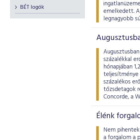
ingatlanüzeme
BÉT logók
emelkedett. A
legnagyobb sú
Augusztusba
Augusztusban 
százalékkal e
hónapjában 1,2
teljesítménye
százalékos er
tőzsdetagok r
Concorde, a W
Élénk forgal
Nem pihentek 
a forgalom a p