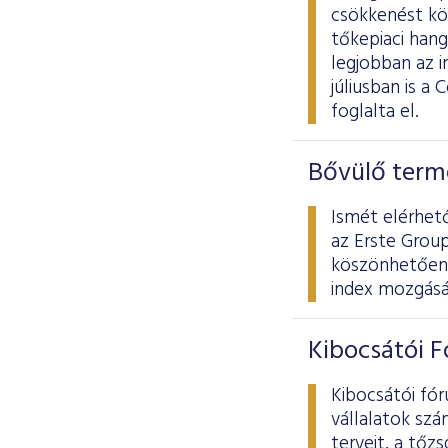
csökkenést kö
tőkepiaci hang
legjobban az 
júliusban is 
foglalta el.
Bővülő term
Ismét elérhet
az Erste Grou
köszönhetően a
index mozgásá
Kibocsátói 
Kibocsátói fó
vállalatok szá
terveit, a tőz