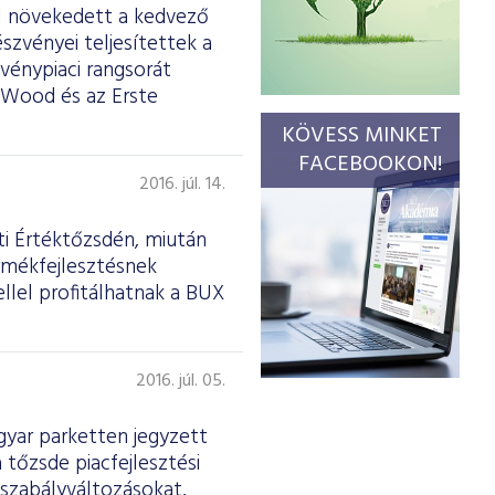
al növekedett a kedvező
szvényei teljesítettek a
vénypiaci rangsorát
 Wood és az Erste
KÖVESS MINKET
FACEBOOKON!
2016. júl. 14.
ti Értéktőzsdén, miután
rmékfejlesztésnek
llel profitálhatnak a BUX
2016. júl. 05.
yar parketten jegyzett
 tőzsde piacfejlesztési
 szabályváltozásokat,