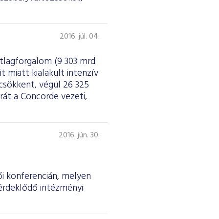
2016. júl. 04.
 átlagforgalom (9 303 mrd
t miatt kialakult intenzív
csökkent, végül 26 325
rát a Concorde vezeti,
2016. jún. 30.
ői konferencián, melyen
 érdeklődő intézményi