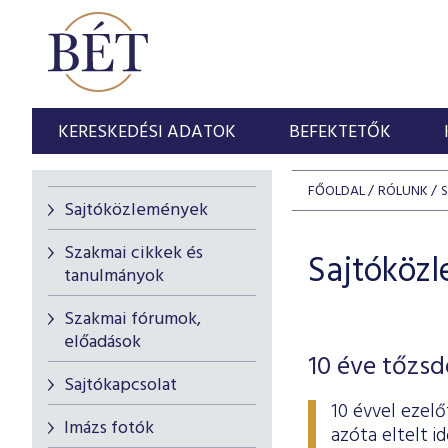
KERESKEDÉSI ADATOK
BEFEKTETŐK
FŐOLDAL
RÓLUNK
Sajtóközlemények
Szakmai cikkek és
Sajtóköz
tanulmányok
Szakmai fórumok,
előadások
10 éve tőzsd
Sajtókapcsolat
10 évvel ezelő
Imázs fotók
azóta eltelt 