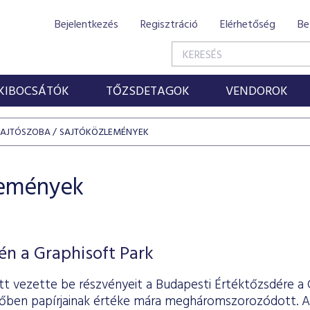
Bejelentkezés
Regisztráció
Elérhetőség
Be
KIBOCSÁTÓK
TŐZSDETAGOK
VENDOROK
SAJTÓSZOBA
SAJTÓKÖZLEMÉNYEK
lemények
én a Graphisoft Park
tt vezette be részvényeit a Budapesti Értéktőzsdére a G
időben papírjainak értéke mára megháromszorozódott. Az