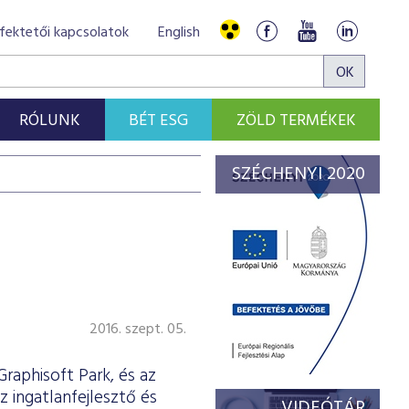
fektetői kapcsolatok
English
RÓLUNK
BÉT ESG
ZÖLD TERMÉKEK
SZÉCHENYI 2020
2016. szept. 05.
raphisoft Park, és az
 ingatlanfejlesztő és
VIDEÓTÁR