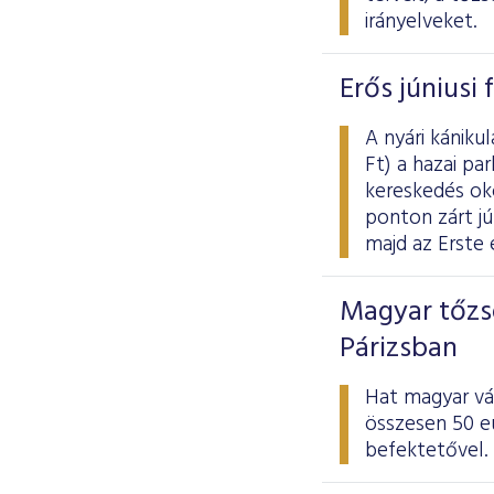
irányelveket.
Erős júniusi
A nyári kániku
Ft) a hazai pa
kereskedés ok
ponton zárt jú
majd az Erste
Magyar tőzs
Párizsban
Hat magyar vál
összesen 50 eu
befektetővel.