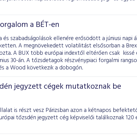
 forgalom a BÉT-en
la és szabadságolások ellenére erősödött a júniusi napi
rketten. A megnövekedett volatilitást elsősorban a Brexi
ozta. A BUX több európai indextől eltérően csak kissé 
nius 30-án. A tőzsdetagok részvénypiaci forgalmi rangso
 és a Wood következik a dobogón.
dén jegyzett cégek mutatkoznak be
lalat is részt vesz Párizsban azon a kétnapos befektet
rópai tőzsdén jegyzett cég képviselői találkoznak 120