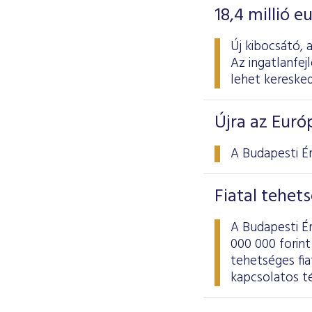
18,4 millió 
Új kibocsátó, 
Az ingatlanfej
lehet keresked
Újra az Eur
A Budapesti Ér
Fiatal tehet
A Budapesti É
000 000 forint
tehetséges fia
kapcsolatos t