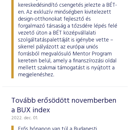
kereskedésindító csengetés jelezte a BÉT-
en. Az exkluzív minőségben kivitelezett
design-otthonokat fejlesztő és
forgalmazó társaság a tőzsdére lépés felé
vezető úton a BÉT középvállalati
szolgáltatáspalettáját is igénybe vette –
sikerrel pályázott az európai uniós
forrásból megvalósuló Mentor Program
keretein belül, amely a finanszírozási oldal
mellett szakmai támogatást is nyújtott a
megjelenéshez.
Tovább erősödött novemberben
a BUX index
2022. dec. 01.
Erős hónapon van túl a Budapesti