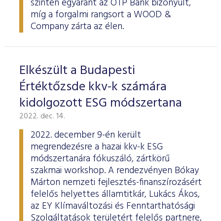
szinten egyaránt az OTP Bank bizonyult,
ESG Útmutató
míg a forgalmi rangsort a WOOD &
Company zárta az élen.
Elkészült a Budapesti
Értéktőzsde kkv-k számára
kidolgozott ESG módszertana
2022. dec. 14.
2022. december 9-én került
megrendezésre a hazai kkv-k ESG
módszertanára fókuszáló, zártkörű
szakmai workshop. A rendezvényen Bókay
Márton nemzeti fejlesztés-finanszírozásért
felelős helyettes államtitkár, Lukács Ákos,
az EY Klímaváltozási és Fenntarthatósági
Szolgáltatások területért felelős partnere,