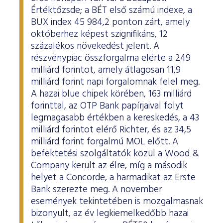
Értéktőzsde; a BÉT első számú indexe, a
BUX index 45 984,2 ponton zárt, amely
októberhez képest szignifikáns, 12
százalékos növekedést jelent. A
részvénypiac összforgalma elérte a 249
milliárd forintot, amely átlagosan 11,9
milliárd forint napi forgalomnak felel meg.
A hazai blue chipek körében, 163 milliárd
forinttal, az OTP Bank papírjaival folyt
legmagasabb értékben a kereskedés, a 43
milliárd forintot elérő Richter, és az 34,5
milliárd forint forgalmú MOL előtt. A
befektetési szolgáltatók közül a Wood &
Company került az élre, míg a második
helyet a Concorde, a harmadikat az Erste
Bank szerezte meg. A november
események tekintetében is mozgalmasnak
bizonyult, az év legkiemelkedőbb hazai