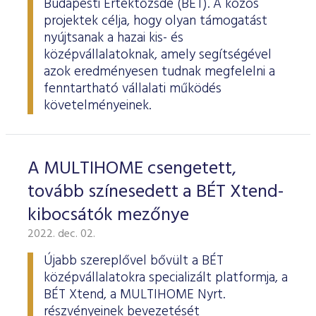
Budapesti Értéktőzsde (BÉT). A közös
projektek célja, hogy olyan támogatást
nyújtsanak a hazai kis- és
középvállalatoknak, amely segítségével
azok eredményesen tudnak megfelelni a
fenntartható vállalati működés
követelményeinek.
A MULTIHOME csengetett,
tovább színesedett a BÉT Xtend-
kibocsátók mezőnye
2022. dec. 02.
Újabb szereplővel bővült a BÉT
középvállalatokra specializált platformja, a
BÉT Xtend, a MULTIHOME Nyrt.
részvényeinek bevezetését