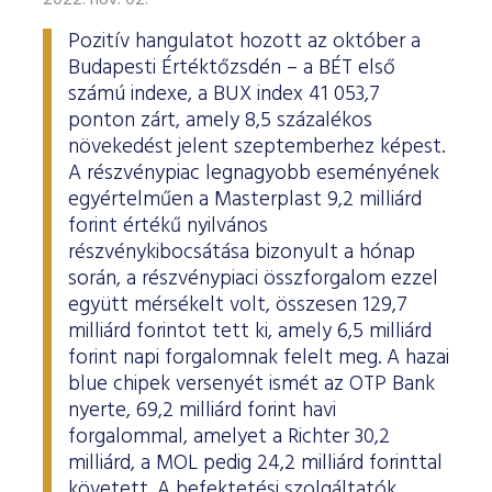
2022. nov. 02.
Pozitív hangulatot hozott az október a
Budapesti Értéktőzsdén – a BÉT első
számú indexe, a BUX index 41 053,7
ponton zárt, amely 8,5 százalékos
növekedést jelent szeptemberhez képest.
A részvénypiac legnagyobb eseményének
egyértelműen a Masterplast 9,2 milliárd
forint értékű nyilvános
részvénykibocsátása bizonyult a hónap
során, a részvénypiaci összforgalom ezzel
együtt mérsékelt volt, összesen 129,7
milliárd forintot tett ki, amely 6,5 milliárd
forint napi forgalomnak felelt meg. A hazai
blue chipek versenyét ismét az OTP Bank
nyerte, 69,2 milliárd forint havi
forgalommal, amelyet a Richter 30,2
milliárd, a MOL pedig 24,2 milliárd forinttal
követett. A befektetési szolgáltatók