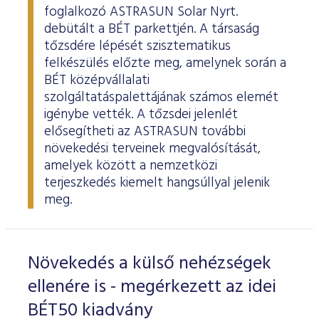
foglalkozó ASTRASUN Solar Nyrt.
debütált a BÉT parkettjén. A társaság
tőzsdére lépését szisztematikus
felkészülés előzte meg, amelynek során a
BÉT középvállalati
szolgáltatáspalettájának számos elemét
igénybe vették. A tőzsdei jelenlét
elősegítheti az ASTRASUN további
növekedési terveinek megvalósítását,
amelyek között a nemzetközi
terjeszkedés kiemelt hangsúllyal jelenik
meg.
Növekedés a külső nehézségek
ellenére is - megérkezett az idei
BÉT50 kiadvány