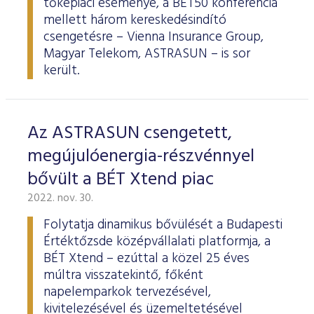
tőkepiaci eseménye, a BÉT50 konferencia
mellett három kereskedésindító
csengetésre – Vienna Insurance Group,
Magyar Telekom, ASTRASUN – is sor
került.
Az ASTRASUN csengetett,
megújulóenergia-részvénnyel
bővült a BÉT Xtend piac
2022. nov. 30.
Folytatja dinamikus bővülését a Budapesti
Értéktőzsde középvállalati platformja, a
BÉT Xtend – ezúttal a közel 25 éves
múltra visszatekintő, főként
napelemparkok tervezésével,
kivitelezésével és üzemeltetésével