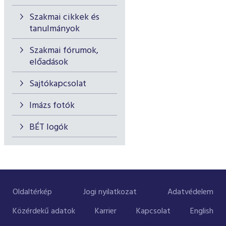
Szakmai cikkek és
tanulmányok
Szakmai fórumok,
előadások
Sajtókapcsolat
Imázs fotók
BÉT logók
Oldaltérkép
Jogi nyilatkozat
Adatvédelem
Közérdekű adatok
Karrier
Kapcsolat
English