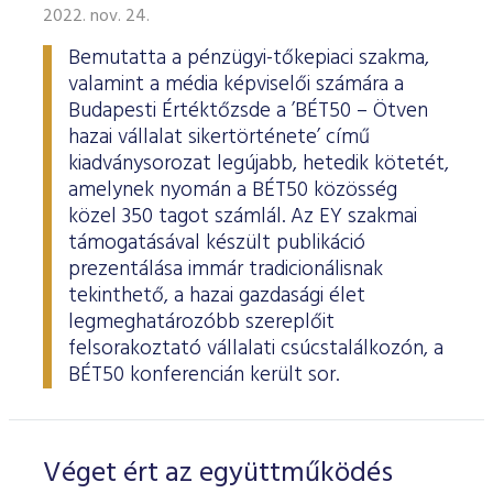
2022. nov. 24.
Bemutatta a pénzügyi-tőkepiaci szakma,
valamint a média képviselői számára a
Budapesti Értéktőzsde a ’BÉT50 – Ötven
hazai vállalat sikertörténete’ című
kiadványsorozat legújabb, hetedik kötetét,
amelynek nyomán a BÉT50 közösség
közel 350 tagot számlál. Az EY szakmai
támogatásával készült publikáció
prezentálása immár tradicionálisnak
tekinthető, a hazai gazdasági élet
legmeghatározóbb szereplőit
felsorakoztató vállalati csúcstalálkozón, a
BÉT50 konferencián került sor.
Véget ért az együttműködés