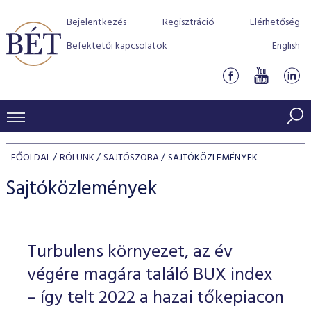
Bejelentkezés
Regisztráció
Elérhetőség
Befektetői kapcsolatok
English
KERESKEDÉSI ADATOK
FŐOLDAL
RÓLUNK
SAJTÓSZOBA
SAJTÓKÖZLEMÉNYEK
INDEXEK
BEFEKTETŐK
Sajtóközlemények
Részvényindexek
Piaci forgalom
Termékcsoportok
KIBOCSÁTÓK
Kötvényindexek
Kedvenc instrumentumok
Szabályozás
Indexek
Részvény és vállalati kötvény tőzsdei bevezetését támoga
Turbulens környezet, az év
TŐZSDETAGOK
Jelzáloglevél indexek
program
Azonnali Piac
Alkalmazott díjstruktúra
BÉT szabályzatok
Részvény szekció
végére magára találó BUX index
Tőzsdetagok, üzletkötők
VENDOROK
Vállalati kötvény indexek
Származékos piac
BÉT Xtend - Részvénypiac egyszerűen
Részvények
– így telt 2022 a hazai tőkepiacon
Elszámolás
Befektetővédelem
Hitelpapír szekció
Útmutató a taggá váláshoz