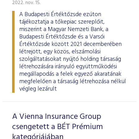
2022. nov. 15.
A Budapesti Értéktőzsde ezúton
tájékoztatja a tőkepiac szereplőit,
miszerint a Magyar Nemzeti Bank, a
Budapesti Értéktőzsde és a Varsói
Értéktőzsde között 2021 decemberében
létrejött, egy közös, elszámolási
szolgáltatásokat nyújtó holding társaság
létrehozására irányuló együttműködési
megállapodás a felek egyező akaratának
megfelelően a társaság létrehozása nélkül
végleg lezárult
A Vienna Insurance Group
csengetett a BÉT Prémium
kategóriájában