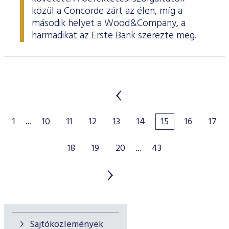
közül a Concorde zárt az élen, míg a
második helyet a Wood&Company, a
harmadikat az Erste Bank szerezte meg.
1
...
10
11
12
13
14
15
16
17
18
19
20
...
43
Sajtóközlemények