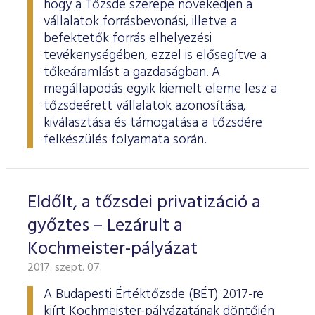
hogy a Tőzsde szerepe növekedjen a
vállalatok forrásbevonási, illetve a
befektetők forrás elhelyezési
tevékenységében, ezzel is elősegítve a
tőkeáramlást a gazdaságban. A
megállapodás egyik kiemelt eleme lesz a
tőzsdeérett vállalatok azonosítása,
kiválasztása és támogatása a tőzsdére
felkészülés folyamata során.
Eldőlt, a tőzsdei privatizáció a
győztes – Lezárult a
Kochmeister-pályázat
2017. szept. 07.
A Budapesti Értéktőzsde (BÉT) 2017-re
kiírt Kochmeister-pályázatának döntőjén