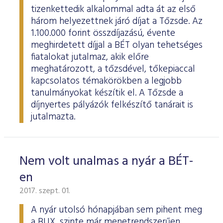
tizenkettedik alkalommal adta át az első
három helyezettnek járó díjat a Tőzsde. Az
1.100.000 forint összdíjazású, évente
meghirdetett díjjal a BÉT olyan tehetséges
fiatalokat jutalmaz, akik előre
meghatározott, a tőzsdével, tőkepiaccal
kapcsolatos témakörökben a legjobb
tanulmányokat készítik el. A Tőzsde a
díjnyertes pályázók felkészítő tanárait is
jutalmazta.
Nem volt unalmas a nyár a BÉT-
en
2017. szept. 01.
A nyár utolsó hónapjában sem pihent meg
a BUX, szinte már menetrendszerűen