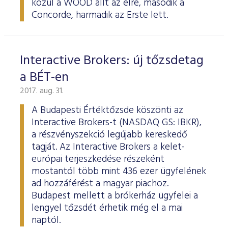
közül a WOOD állt az élre, második a
Concorde, harmadik az Erste lett.
Interactive Brokers: új tőzsdetag
a BÉT-en
2017. aug. 31.
A Budapesti Értéktőzsde köszönti az
Interactive Brokers-t (NASDAQ GS: IBKR),
a részvényszekció legújabb kereskedő
tagját. Az Interactive Brokers a kelet-
európai terjeszkedése részeként
mostantól több mint 436 ezer ügyfelének
ad hozzáférést a magyar piachoz.
Budapest mellett a brókerház ügyfelei a
lengyel tőzsdét érhetik még el a mai
naptól.