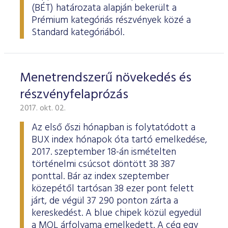
ESG Útmutató
(BÉT) határozata alapján bekerült a
Prémium kategóriás részvények közé a
Standard kategóriából.
Menetrendszerű növekedés és
részvényfelaprózás
2017. okt. 02.
Az első őszi hónapban is folytatódott a
BUX index hónapok óta tartó emelkedése,
2017. szeptember 18-án ismételten
történelmi csúcsot döntött 38 387
ponttal. Bár az index szeptember
közepétől tartósan 38 ezer pont felett
járt, de végül 37 290 ponton zárta a
kereskedést. A blue chipek közül egyedül
a MOL árfolyama emelkedett. A cég egy