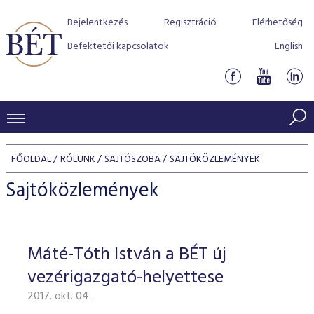
Bejelentkezés
Regisztráció
Elérhetőség
Befektetői kapcsolatok
English
KERESKEDÉSI ADATOK
FŐOLDAL
RÓLUNK
SAJTÓSZOBA
SAJTÓKÖZLEMÉNYEK
INDEXEK
BEFEKTETŐK
Sajtóközlemények
Részvényindexek
Piaci forgalom
Termékcsoportok
KIBOCSÁTÓK
Kötvényindexek
Kedvenc instrumentumok
Szabályozás
Indexek
Részvény és vállalati kötvény tőzsdei bevezetését támoga
Máté-Tóth István a BÉT új
TŐZSDETAGOK
Jelzáloglevél indexek
program
Azonnali Piac
Alkalmazott díjstruktúra
BÉT szabályzatok
Részvény szekció
vezérigazgató-helyettese
Tőzsdetagok, üzletkötők
VENDOROK
Vállalati kötvény indexek
Származékos piac
BÉT Xtend - Részvénypiac egyszerűen
Részvények
Elszámolás
Befektetővédelem
2017. okt. 04.
Hitelpapír szekció
Útmutató a taggá váláshoz