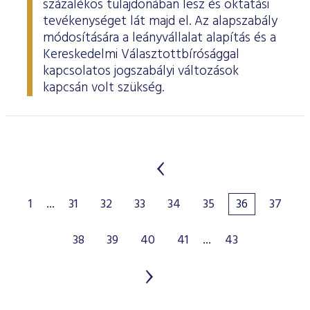
százalékos tulajdonában lesz és oktatási
tevékenységet lát majd el. Az alapszabály
módosítására a leányvállalat alapítás és a
Kereskedelmi Választottbírósággal
kapcsolatos jogszabályi változások
kapcsán volt szükség.
1
...
31
32
33
34
35
36
37
38
39
40
41
...
43