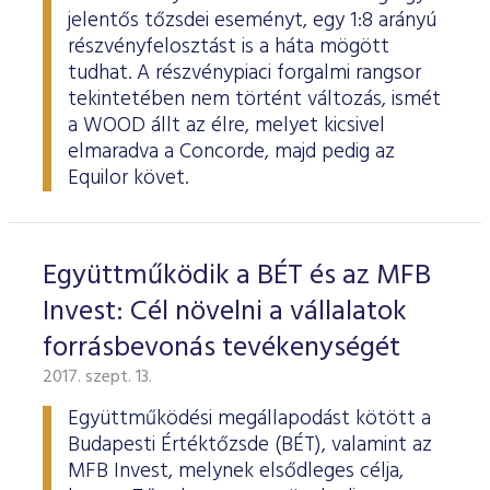
jelentős tőzsdei eseményt, egy 1:8 arányú
részvényfelosztást is a háta mögött
tudhat. A részvénypiaci forgalmi rangsor
tekintetében nem történt változás, ismét
a WOOD állt az élre, melyet kicsivel
elmaradva a Concorde, majd pedig az
Equilor követ.
Együttműködik a BÉT és az MFB
Invest: Cél növelni a vállalatok
forrásbevonás tevékenységét
2017. szept. 13.
Együttműködési megállapodást kötött a
Budapesti Értéktőzsde (BÉT), valamint az
MFB Invest, melynek elsődleges célja,