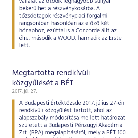
vállalat az ötödik legnagyobb súllyal
bekerülhet a részvénykosárba. A
tőzsdetagok részvénypiaci forgalmi
rangsorában hasonlóan az előző két
hónaphoz, ezúttal is a Concorde állt az
élre, második a WOOD, harmadik az Erste
lett.
Megtartotta rendkívüli
közgyűlését a BÉT
2017. júl. 27.
A Budapesti Értéktőzsde 2017. július 27-én
rendkívüli közgyűlést tartott, ahol az
alapszabály módosítása mellett határozat
született a Budapesti Pénzügyi Akadémia
Zrt. (BPA) megalapításáról, mely a BÉT 100