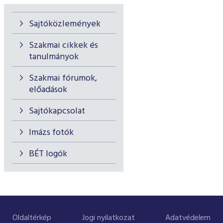
Sajtóközlemények
Szakmai cikkek és
tanulmányok
Szakmai fórumok,
előadások
Sajtókapcsolat
Imázs fotók
BÉT logók
Oldaltérkép
Jogi nyilatkozat
Adatvédelem