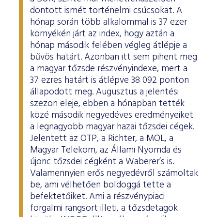
döntött ismét történelmi csúcsokat. A
hónap során több alkalommal is 37 ezer
környékén járt az index, hogy aztán a
hónap második felében végleg átlépje a
bűvös határt. Azonban itt sem pihent meg
a magyar tőzsde részvényindexe, mert a
37 ezres határt is átlépve 38 092 ponton
állapodott meg. Augusztus a jelentési
szezon eleje, ebben a hónapban tették
közé második negyedéves eredményeiket
a legnagyobb magyar hazai tőzsdei cégek.
Jelentett az OTP, a Richter, a MOL, a
Magyar Telekom, az Állami Nyomda és
újonc tőzsdei cégként a Waberer’s is.
Valamennyien erős negyedévről számoltak
be, ami vélhetően boldoggá tette a
befektetőiket. Ami a részvénypiaci
forgalmi rangsort illeti, a tőzsdetagok