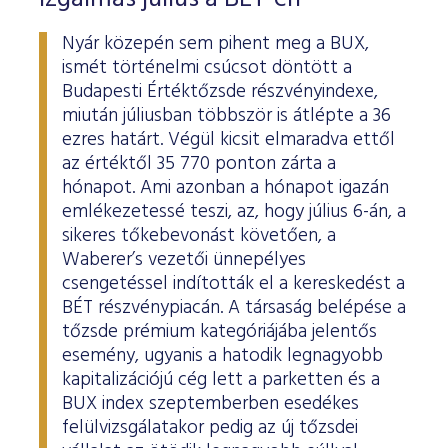
Nyár közepén sem pihent meg a BUX,
ismét történelmi csúcsot döntött a
Budapesti Értéktőzsde részvényindexe,
miután júliusban többször is átlépte a 36
ezres határt. Végül kicsit elmaradva ettől
az értéktől 35 770 ponton zárta a
hónapot. Ami azonban a hónapot igazán
emlékezetessé teszi, az, hogy július 6-án, a
sikeres tőkebevonást követően, a
Waberer’s vezetői ünnepélyes
csengetéssel indították el a kereskedést a
BÉT részvénypiacán. A társaság belépése a
tőzsde prémium kategóriájába jelentős
esemény, ugyanis a hatodik legnagyobb
kapitalizációjú cég lett a parketten és a
BUX index szeptemberben esedékes
felülvizsgálatakor pedig az új tőzsdei