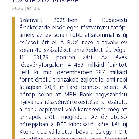
tőzsde 2025-ös éve
2026. jan. 05.
Szárnyalt 2025-ben a Budapesti
Értéktőzsde elsődleges részvénymutatója,
amely az év során több alkalommal is új
csúcsot ért el. A BUX index a tavalyi év
során 40 százalékot emelkedett és végül
111 031,79 ponton zárt. Az éves
részvényforgalom 4 453 milliárd forintot
tett ki, míg decemberben 387 milliárd
forint értékű tranzakció zajlott le, ami napi
átlagban 20,4 milliárd forintot jelent. A
hónap során az MBH Bank nagyszabású
nyilvános részvényértékesítése is lezárult,
a bank papírjaival való kereskedés még az
ünnepek előtt megindult. Az év utolsó
hónapjában a BÉT kibocsátói köre két új
Xtend piaci vállalattal bővült, és egy IPO-t