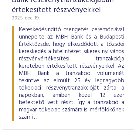
Bank részvénytranzakciójában
értekesített részvényekkel
2025. dec. 19.
Kereskedésindító csengetési ceremóniával
ünnepelte az MBH Bank és a Budapesti
Értéktőzsde, hogy elkezdődött a tőzsdei
kereskedés a hitelintézet sikeres nyilvános
részvényértékesítési tranzakciója
keretében értékesített részvényekkel. Az
MBH Bank a tranzakció volumenét
tekintve az elmúlt 25 év legnagyobb
tőkepiaci részvénytranzakcióját zárta a
napokban, amiben közel 12 ezer
befektető vett részt. Így a tranzakció a
magyar tőkepiac számára is mérföldkőnek
számít.