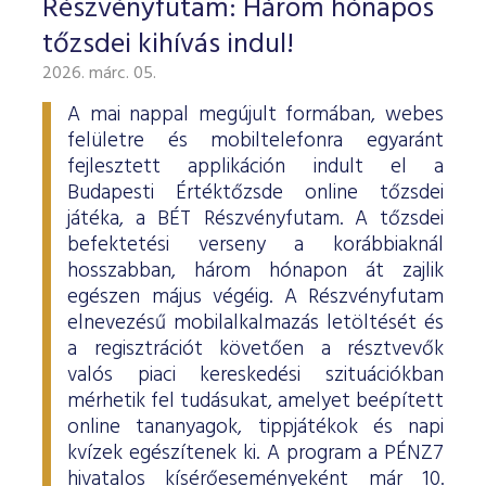
Részvényfutam: Három hónapos
ESG Útmutató
tőzsdei kihívás indul!
2026. márc. 05.
A mai nappal megújult formában, webes
felületre és mobiltelefonra egyaránt
fejlesztett applikáción indult el a
Budapesti Értéktőzsde online tőzsdei
játéka, a BÉT Részvényfutam. A tőzsdei
befektetési verseny a korábbiaknál
hosszabban, három hónapon át zajlik
egészen május végéig. A Részvényfutam
elnevezésű mobilalkalmazás letöltését és
a regisztrációt követően a résztvevők
valós piaci kereskedési szituációkban
mérhetik fel tudásukat, amelyet beépített
online tananyagok, tippjátékok és napi
kvízek egészítenek ki. A program a PÉNZ7
hivatalos kísérőeseményeként már 10.