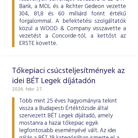
Bank, a MOL és a Richter Gedeon vezette
304, 81,8 és 60 milliárd forint értékű
forgalommal. A befektetési szolgáltatók
közül a WOOD & Company visszavette a
vezetést a Concorde-tól, a kettőst az
ERSTE követte.
Tőkepiaci csúcsteljesítmények az
idei BÉT Legek díjátadón
2026. febr. 27.
Több mint 25 éves hagyományra tekint
vissza a Budapesti Értéktőzsde által
szervezett BÉT Legek díjátadó, amely
mostanra a hazai tőkepiac egyik
legfontosabb eseményévé vált. Az idei