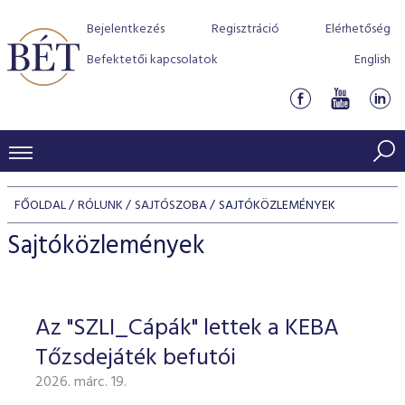
Bejelentkezés
Regisztráció
Elérhetőség
Befektetői kapcsolatok
English
KERESKEDÉSI ADATOK
FŐOLDAL
RÓLUNK
SAJTÓSZOBA
SAJTÓKÖZLEMÉNYEK
INDEXEK
BEFEKTETŐK
Sajtóközlemények
Részvényindexek
Piaci forgalom
Termékcsoportok
KIBOCSÁTÓK
Kötvényindexek
Kedvenc instrumentumok
Szabályozás
Indexek
Részvény és vállalati kötvény tőzsdei bevezetését támoga
Az "SZLI_Cápák" lettek a KEBA
TŐZSDETAGOK
Jelzáloglevél indexek
program
Azonnali Piac
Alkalmazott díjstruktúra
BÉT szabályzatok
Részvény szekció
Tőzsdejáték befutói
Tőzsdetagok, üzletkötők
VENDOROK
Vállalati kötvény indexek
Származékos piac
BÉT Xtend - Részvénypiac egyszerűen
Részvények
Elszámolás
Befektetővédelem
2026. márc. 19.
Hitelpapír szekció
Útmutató a taggá váláshoz