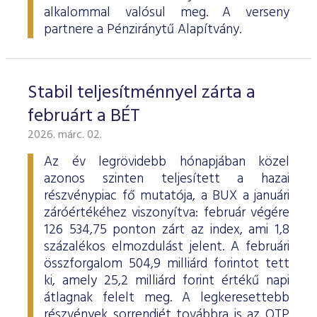
alkalommal valósul meg. A verseny
partnere a Pénziránytű Alapítvány.
Stabil teljesítménnyel zárta a
februárt a BÉT
2026. márc. 02.
Az év legrövidebb hónapjában közel
azonos szinten teljesített a hazai
részvénypiac fő mutatója, a BUX a januári
záróértékéhez viszonyítva: február végére
126 534,75 ponton zárt az index, ami 1,8
százalékos elmozdulást jelent. A februári
összforgalom 504,9 milliárd forintot tett
ki, amely 25,2 milliárd forint értékű napi
átlagnak felelt meg. A legkeresettebb
részvények sorrendjét továbbra is az OTP