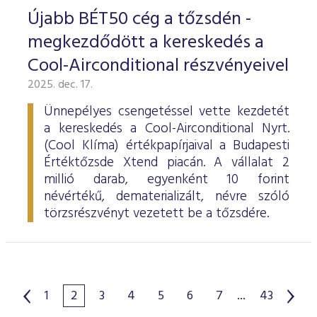
Újabb BÉT50 cég a tőzsdén -
megkezdődött a kereskedés a
Cool-Airconditional részvényeivel
2025. dec. 17.
Ünnepélyes csengetéssel vette kezdetét
a kereskedés a Cool-Airconditional Nyrt.
(Cool Klíma) értékpapírjaival a Budapesti
Értéktőzsde Xtend piacán. A vállalat 2
millió darab, egyenként 10 forint
névértékű, dematerializált, névre szóló
törzsrészvényt vezetett be a tőzsdére.
1
2
3
4
5
6
7
...
43