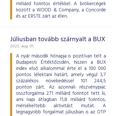
milliárd forintos értékkel. A brókercégek
között a WOOD & Company, a Concorde
és az ERSTE zárt az élen.
Júliusban tovább szárnyalt a BUX
2025. aug. 01.
A nyár második hónapja is pozitívan telt a
Budapesti Értéktőzsdén, hiszen a BUX
index első alkalommal érte el a 100 000
pontos lélektani határt, amely végül 3,7
százalékos növekedéssel 101 244,5
ponton zárt. Az azonnali részvénypiac
összforgalma 271 milliárd forintot tett ki,
ami napi átlagban 11,8 milliárd forintos,
mérsékeltebb aktivitást mutat. A
legnagyobb forgalmat júliusban is az OTP