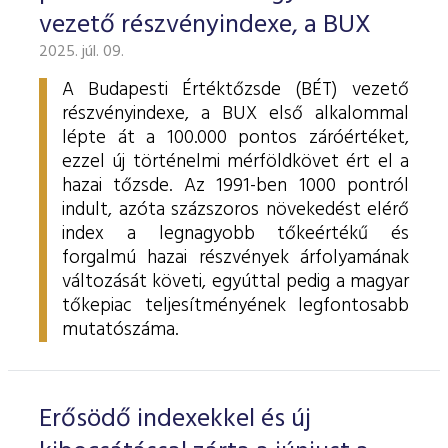
vezető részvényindexe, a BUX
2025. júl. 09.
A Budapesti Értéktőzsde (BÉT) vezető
részvényindexe, a BUX első alkalommal
lépte át a 100.000 pontos záróértéket,
ezzel új történelmi mérföldkövet ért el a
hazai tőzsde. Az 1991-ben 1000 pontról
indult, azóta százszoros növekedést elérő
index a legnagyobb tőkeértékű és
forgalmú hazai részvények árfolyamának
változását követi, egyúttal pedig a magyar
tőkepiac teljesítményének legfontosabb
mutatószáma.
Erősödő indexekkel és új