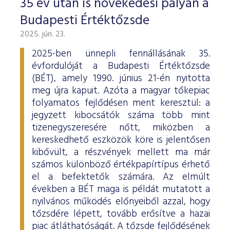
35 év után is növekedési pályán a
Budapesti Értéktőzsde
2025. jún. 23.
2025-ben ünnepli fennállásának 35.
évfordulóját a Budapesti Értéktőzsde
(BÉT), amely 1990. június 21-én nyitotta
meg újra kapuit. Azóta a magyar tőkepiac
folyamatos fejlődésen ment keresztül: a
jegyzett kibocsátók száma több mint
tizenegyszeresére nőtt, miközben a
kereskedhető eszközök köre is jelentősen
kibővült, a részvények mellett ma már
számos különböző értékpapírtípus érhető
el a befektetők számára. Az elmúlt
években a BÉT maga is példát mutatott a
nyilvános működés előnyeiből azzal, hogy
tőzsdére lépett, tovább erősítve a hazai
piac átláthatóságát. A tőzsde fejlődésének