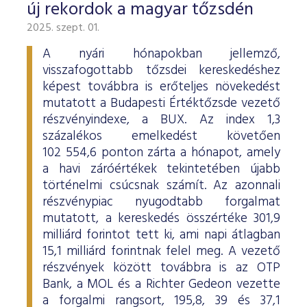
új rekordok a magyar tőzsdén
2025. szept. 01.
A nyári hónapokban jellemző,
visszafogottabb tőzsdei kereskedéshez
képest továbbra is erőteljes növekedést
mutatott a Budapesti Értéktőzsde vezető
részvényindexe, a BUX. Az index 1,3
százalékos emelkedést követően
102 554,6 ponton zárta a hónapot, amely
a havi záróértékek tekintetében újabb
történelmi csúcsnak számít. Az azonnali
részvénypiac nyugodtabb forgalmat
mutatott, a kereskedés összértéke 301,9
milliárd forintot tett ki, ami napi átlagban
15,1 milliárd forintnak felel meg. A vezető
részvények között továbbra is az OTP
Bank, a MOL és a Richter Gedeon vezette
a forgalmi rangsort, 195,8, 39 és 37,1