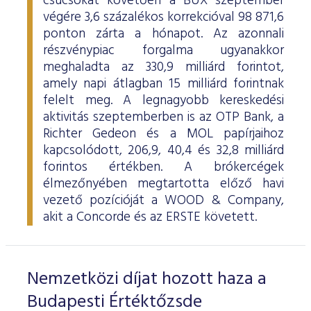
csúcsokat követően a BUX szeptember
ESG Útmutató
végére 3,6 százalékos korrekcióval 98 871,6
ponton zárta a hónapot. Az azonnali
részvénypiac forgalma ugyanakkor
meghaladta az 330,9 milliárd forintot,
amely napi átlagban 15 milliárd forintnak
felelt meg. A legnagyobb kereskedési
aktivitás szeptemberben is az OTP Bank, a
Richter Gedeon és a MOL papírjaihoz
kapcsolódott, 206,9, 40,4 és 32,8 milliárd
forintos értékben. A brókercégek
élmezőnyében megtartotta előző havi
vezető pozícióját a WOOD & Company,
akit a Concorde és az ERSTE követett.
Nemzetközi díjat hozott haza a
Budapesti Értéktőzsde