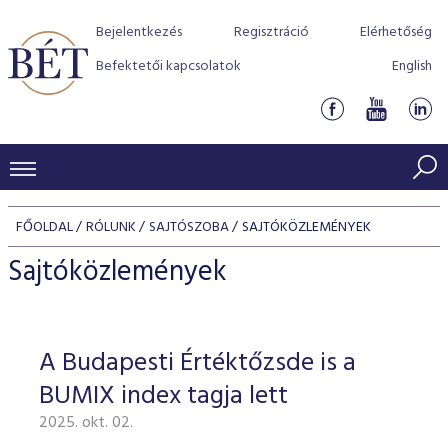
Bejelentkezés
Regisztráció
Elérhetőség
Befektetői kapcsolatok
English
KERESKEDÉSI ADATOK
FŐOLDAL
RÓLUNK
SAJTÓSZOBA
SAJTÓKÖZLEMÉNYEK
INDEXEK
BEFEKTETŐK
Sajtóközlemények
Részvényindexek
Piaci forgalom
Termékcsoportok
KIBOCSÁTÓK
Kötvényindexek
Kedvenc instrumentumok
Szabályozás
Indexek
Részvény és vállalati kötvény tőzsdei bevezetését támoga
A Budapesti Értéktőzsde is a
TŐZSDETAGOK
Jelzáloglevél indexek
program
Azonnali Piac
Alkalmazott díjstruktúra
BÉT szabályzatok
Részvény szekció
BUMIX index tagja lett
Tőzsdetagok, üzletkötők
VENDOROK
Vállalati kötvény indexek
Származékos piac
BÉT Xtend - Részvénypiac egyszerűen
Részvények
Elszámolás
Befektetővédelem
2025. okt. 02.
Hitelpapír szekció
Útmutató a taggá váláshoz