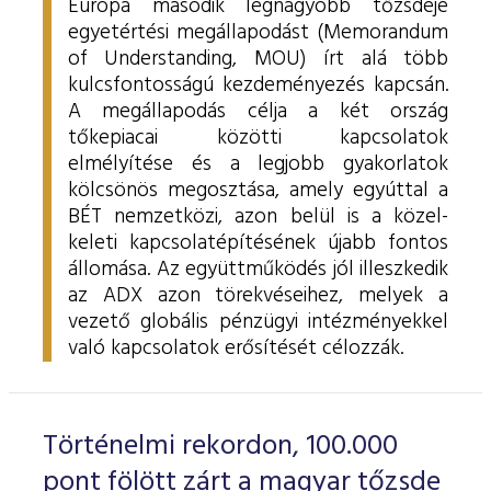
Európa második legnagyobb tőzsdéje
egyetértési megállapodást (Memorandum
of Understanding, MOU) írt alá több
kulcsfontosságú kezdeményezés kapcsán.
A megállapodás célja a két ország
tőkepiacai közötti kapcsolatok
elmélyítése és a legjobb gyakorlatok
kölcsönös megosztása, amely egyúttal a
BÉT nemzetközi, azon belül is a közel-
keleti kapcsolatépítésének újabb fontos
állomása. Az együttműködés jól illeszkedik
az ADX azon törekvéseihez, melyek a
vezető globális pénzügyi intézményekkel
való kapcsolatok erősítését célozzák.
Történelmi rekordon, 100.000
pont fölött zárt a magyar tőzsde