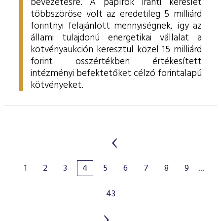
bevezetésre. A papírok iránti kereslet
többszöröse volt az eredetileg 5 milliárd
forintnyi felajánlott mennyiségnek, így az
állami tulajdonú energetikai vállalat a
kötvényaukción keresztül közel 15 milliárd
forint összértékben értékesített
intézményi befektetőket célzó forintalapú
kötvényeket.
1
2
3
4
5
6
7
8
9
...
43