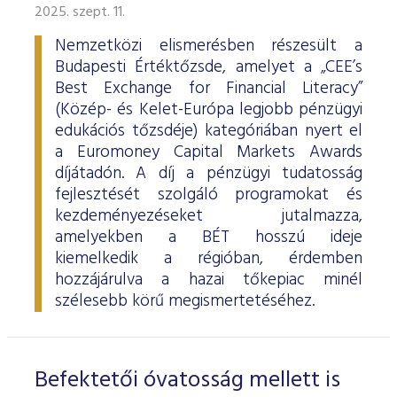
2025. szept. 11.
Nemzetközi elismerésben részesült a
Budapesti Értéktőzsde, amelyet a „CEE’s
Best Exchange for Financial Literacy”
(Közép- és Kelet-Európa legjobb pénzügyi
edukációs tőzsdéje) kategóriában nyert el
a Euromoney Capital Markets Awards
díjátadón. A díj a pénzügyi tudatosság
fejlesztését szolgáló programokat és
kezdeményezéseket jutalmazza,
amelyekben a BÉT hosszú ideje
kiemelkedik a régióban, érdemben
hozzájárulva a hazai tőkepiac minél
szélesebb körű megismertetéséhez.
Befektetői óvatosság mellett is