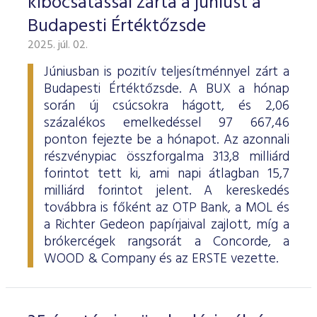
kibocsátással zárta a júniust a
Budapesti Értéktőzsde
2025. júl. 02.
Júniusban is pozitív teljesítménnyel zárt a
Budapesti Értéktőzsde. A BUX a hónap
során új csúcsokra hágott, és 2,06
százalékos emelkedéssel 97 667,46
ponton fejezte be a hónapot. Az azonnali
részvénypiac összforgalma 313,8 milliárd
forintot tett ki, ami napi átlagban 15,7
milliárd forintot jelent. A kereskedés
továbbra is főként az OTP Bank, a MOL és
a Richter Gedeon papírjaival zajlott, míg a
brókercégek rangsorát a Concorde, a
WOOD & Company és az ERSTE vezette.