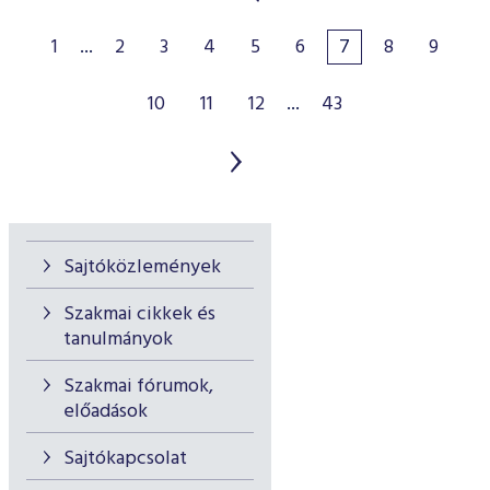
1
...
2
3
4
5
6
7
8
9
10
11
12
...
43
Sajtóközlemények
Szakmai cikkek és
tanulmányok
Szakmai fórumok,
előadások
Sajtókapcsolat