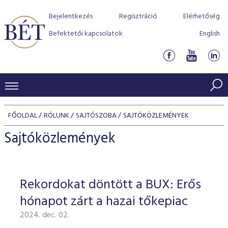
Bejelentkezés
Regisztráció
Elérhetőség
Befektetői kapcsolatok
English
KERESKEDÉSI ADATOK
FŐOLDAL
RÓLUNK
SAJTÓSZOBA
SAJTÓKÖZLEMÉNYEK
INDEXEK
BEFEKTETŐK
Sajtóközlemények
Részvényindexek
Piaci forgalom
Termékcsoportok
KIBOCSÁTÓK
Kötvényindexek
Kedvenc instrumentumok
Szabályozás
Indexek
Részvény és vállalati kötvény tőzsdei bevezetését támoga
Rekordokat döntött a BUX: Erős
TŐZSDETAGOK
Jelzáloglevél indexek
program
Azonnali Piac
Alkalmazott díjstruktúra
BÉT szabályzatok
Részvény szekció
hónapot zárt a hazai tőkepiac
Tőzsdetagok, üzletkötők
VENDOROK
Vállalati kötvény indexek
Származékos piac
BÉT Xtend - Részvénypiac egyszerűen
Részvények
Elszámolás
Befektetővédelem
2024. dec. 02.
Hitelpapír szekció
Útmutató a taggá váláshoz