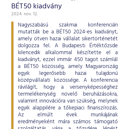
BÉT50 kiadvány
2024. nov. 12.
Nagyszabású szakmai konferencián
mutatták be a BÉT50 2024-es kiadványt,
amely ötven hazai vállalat sikertörténetét
dolgozza fel. A Budapesti Értéktőzsde
kilencedik alkalommal készítette el a
kiadványt, ezzel immár 450 tagot számlál
a BÉT50 közösség, amely Magyarország
egyik legerősebb hazai tulajdonú
középvállalati közössége. A konferencia
rávilágít, hogy a versenyképességhez
termelékenység növelő beruházásokra,
valamint innovációra van szükség, melynek
egyik alappilére a tőkepiaci finanszírozás.
Az elmúlt évek munkájának
eredményeként mára számos támogató
szolgáltatás várja a tőzsdére lépést