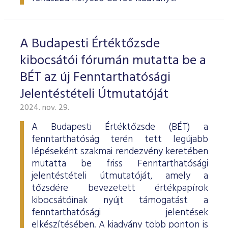
ESG Útmutató
A Budapesti Értéktőzsde
kibocsátói fórumán mutatta be a
BÉT az új Fenntarthatósági
Jelentéstételi Útmutatóját
2024. nov. 29.
A Budapesti Értéktőzsde (BÉT) a
fenntarthatóság terén tett legújabb
lépéseként szakmai rendezvény keretében
mutatta be friss Fenntarthatósági
jelentéstételi útmutatóját, amely a
tőzsdére bevezetett értékpapírok
kibocsátóinak nyújt támogatást a
fenntarthatósági jelentések
elkészítésében. A kiadvány több ponton is