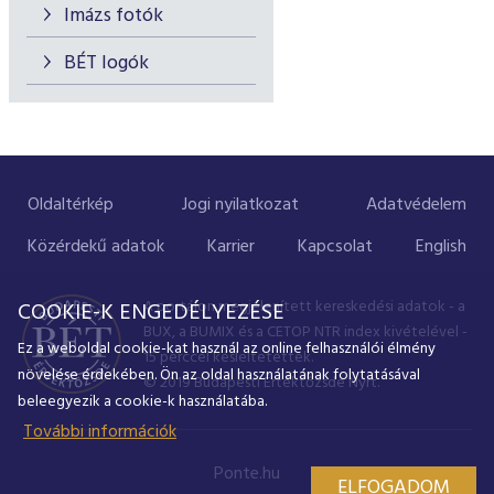
Imázs fotók
BÉT logók
Oldaltérkép
Jogi nyilatkozat
Adatvédelem
Közérdekű adatok
Karrier
Kapcsolat
English
A portálon megjelenített kereskedési adatok - a
COOKIE-K ENGEDÉLYEZÉSE
BUX, a BUMIX és a CETOP NTR index kivételével -
Ez a weboldal cookie-kat használ az online felhasználói élmény
15 perccel késleltetettek.
növelése érdekében. Ön az oldal használatának folytatásával
© 2019 Budapesti Értéktőzsde Nyrt.
beleegyezik a cookie-k használatába.
További információk
Ponte.hu
ELFOGADOM