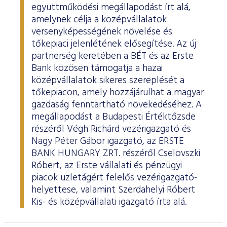
együttműködési megállapodást írt alá,
amelynek célja a középvállalatok
versenyképességének növelése és
tőkepiaci jelenlétének elősegítése. Az új
partnerség keretében a BÉT és az Erste
Bank közösen támogatja a hazai
középvállalatok sikeres szereplését a
tőkepiacon, amely hozzájárulhat a magyar
gazdaság fenntartható növekedéséhez. A
megállapodást a Budapesti Értéktőzsde
részéről Végh Richárd vezérigazgató és
Nagy Péter Gábor igazgató, az ERSTE
BANK HUNGARY ZRT. részéről Cselovszki
Róbert, az Erste vállalati és pénzügyi
piacok üzletágért felelős vezérigazgató-
helyettese, valamint Szerdahelyi Róbert
Kis- és középvállalati igazgató írta alá.