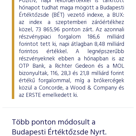
Pozitív, napi rekordértékkel is tarkított
hónapot tudhat maga mögött a Budapesti
Értéktőzsde (BÉT) vezető indexe, a BUX:
az index a szeptemberi záróértékhez
közel, 73 865,96 ponton zárt. Az azonnali
részvénypiaci forgalom 186,6 milliárd
forintot tett ki, napi átlagban 8,48 milliárd
forintos értékkel. A legnépszerűbb
részvényeknek ebben a hónapban is az
OTP Bank, a Richter Gedeon és a MOL
bizonyultak, 116, 28,3 és 21,8 milliárd forint
értékű forgalommal, míg a brókercégek
közül a Concorde, a Wood & Company és
az ERSTE emelkedett ki.
Több ponton módosult a
Budapesti Értéktőzsde Nyrt.