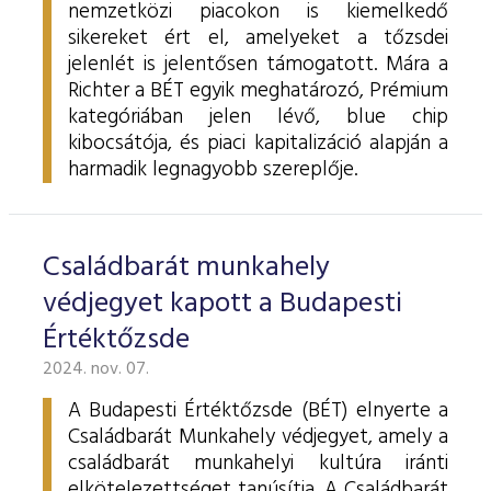
nemzetközi piacokon is kiemelkedő
sikereket ért el, amelyeket a tőzsdei
jelenlét is jelentősen támogatott. Mára a
Richter a BÉT egyik meghatározó, Prémium
kategóriában jelen lévő, blue chip
kibocsátója, és piaci kapitalizáció alapján a
harmadik legnagyobb szereplője.
Családbarát munkahely
védjegyet kapott a Budapesti
Értéktőzsde
2024. nov. 07.
A Budapesti Értéktőzsde (BÉT) elnyerte a
Családbarát Munkahely védjegyet, amely a
családbarát munkahelyi kultúra iránti
elkötelezettséget tanúsítja. A Családbarát