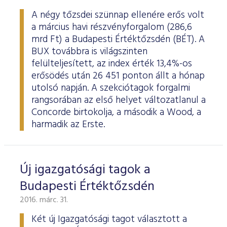
A négy tőzsdei szünnap ellenére erős volt
a március havi részvényforgalom (286,6
mrd Ft) a Budapesti Értéktőzsdén (BÉT). A
BUX továbbra is világszinten
felülteljesített, az index érték 13,4%-os
erősödés után 26 451 ponton állt a hónap
utolsó napján. A szekciótagok forgalmi
rangsorában az első helyet változatlanul a
Concorde birtokolja, a második a Wood, a
harmadik az Erste.
Új igazgatósági tagok a
Budapesti Értéktőzsdén
2016. márc. 31.
Két új Igazgatósági tagot választott a