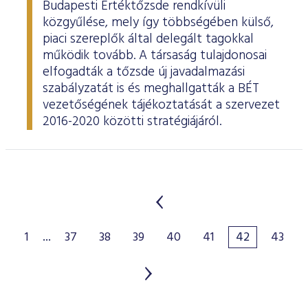
Budapesti Értéktőzsde rendkívüli
közgyűlése, mely így többségében külső,
piaci szereplők által delegált tagokkal
működik tovább. A társaság tulajdonosai
elfogadták a tőzsde új javadalmazási
szabályzatát is és meghallgatták a BÉT
vezetőségének tájékoztatását a szervezet
2016-2020 közötti stratégiájáról.
1
...
37
38
39
40
41
42
43