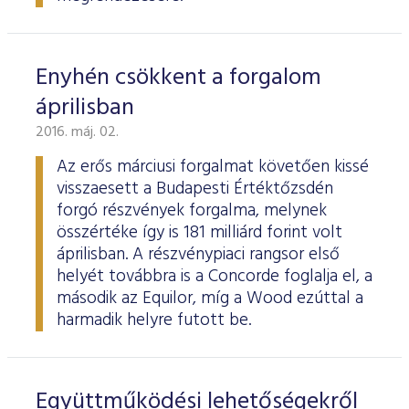
Enyhén csökkent a forgalom
áprilisban
2016. máj. 02.
Az erős márciusi forgalmat követően kissé
visszaesett a Budapesti Értéktőzsdén
forgó részvények forgalma, melynek
összértéke így is 181 milliárd forint volt
áprilisban. A részvénypiaci rangsor első
helyét továbbra is a Concorde foglalja el, a
második az Equilor, míg a Wood ezúttal a
harmadik helyre futott be.
Együttműködési lehetőségekről