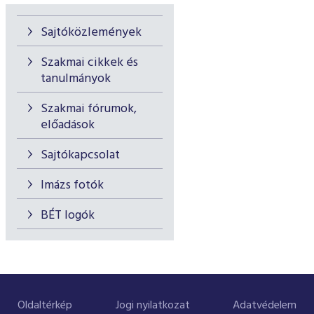
Sajtóközlemények
Szakmai cikkek és
tanulmányok
Szakmai fórumok,
előadások
Sajtókapcsolat
Imázs fotók
BÉT logók
Oldaltérkép
Jogi nyilatkozat
Adatvédelem