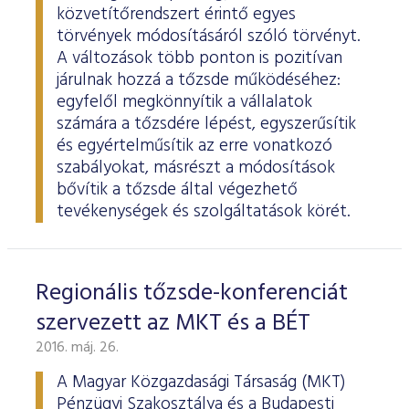
ESG Útmutató
közvetítőrendszert érintő egyes
törvények módosításáról szóló törvényt.
A változások több ponton is pozitívan
járulnak hozzá a tőzsde működéséhez:
egyfelől megkönnyítik a vállalatok
számára a tőzsdére lépést, egyszerűsítik
és egyértelműsítik az erre vonatkozó
szabályokat, másrészt a módosítások
bővítik a tőzsde által végezhető
tevékenységek és szolgáltatások körét.
Regionális tőzsde-konferenciát
szervezett az MKT és a BÉT
2016. máj. 26.
A Magyar Közgazdasági Társaság (MKT)
Pénzügyi Szakosztálya és a Budapesti