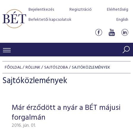
Bejelentkezés
Regisztráció
Elérhetőség
Befektetői kapcsolatok
English
KERESKEDÉSI ADATOK
FŐOLDAL
RÓLUNK
SAJTÓSZOBA
SAJTÓKÖZLEMÉNYEK
INDEXEK
BEFEKTETŐK
Sajtóközlemények
Részvényindexek
Piaci forgalom
Termékcsoportok
KIBOCSÁTÓK
Kötvényindexek
Kedvenc instrumentumok
Szabályozás
Indexek
Részvény és vállalati kötvény tőzsdei bevezetését támoga
Már érződött a nyár a BÉT májusi
TŐZSDETAGOK
Jelzáloglevél indexek
program
Azonnali Piac
Alkalmazott díjstruktúra
BÉT szabályzatok
Részvény szekció
forgalmán
Tőzsdetagok, üzletkötők
VENDOROK
Vállalati kötvény indexek
Származékos piac
BÉT Xtend - Részvénypiac egyszerűen
Részvények
Elszámolás
Befektetővédelem
2016. jún. 01.
Hitelpapír szekció
Útmutató a taggá váláshoz