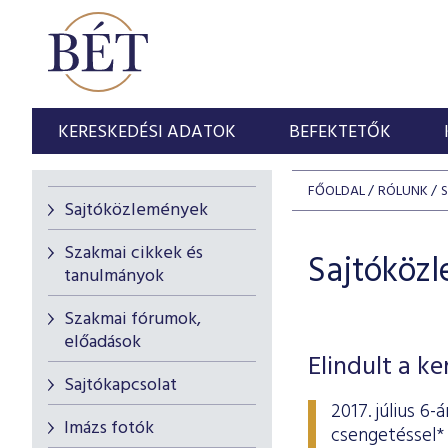
KERESKEDÉSI ADATOK
BEFEKTETŐK
FŐOLDAL
RÓLUNK
Sajtóközlemények
Szakmai cikkek és
Sajtóköz
tanulmányok
Szakmai fórumok,
előadások
Elindult a k
Sajtókapcsolat
2017. július 6
Imázs fotók
csengetéssel* 