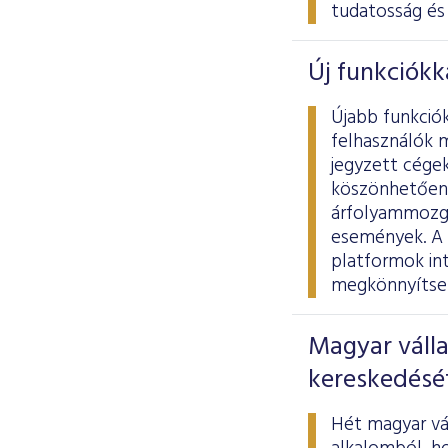
tudatosság és 
Új funkciókk
Újabb funkció
felhasználók 
jegyzett cégek
köszönhetően 
árfolyammozgá
események. A 
platformok int
megkönnyítse 
Magyar válla
kereskedésé
Hét magyar vál