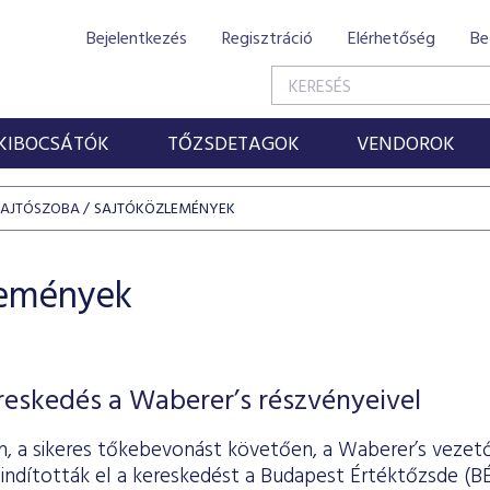
Bejelentkezés
Regisztráció
Elérhetőség
Be
KIBOCSÁTÓK
TŐZSDETAGOK
VENDOROK
SAJTÓSZOBA
SAJTÓKÖZLEMÉNYEK
lemények
ereskedés a Waberer’s részvényeivel
-án, a sikeres tőkebevonást követően, a Waberer’s vezet
indították el a kereskedést a Budapest Értéktőzsde (BÉ