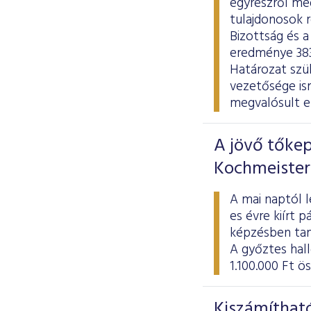
egyrészről meg
tulajdonosok r
Bizottság és a
eredménye 383 
Határozat szül
vezetősége is
megvalósult e
A jövő tőkep
Kochmeister
A mai naptól l
es évre kiírt 
képzésben tan
A győztes hal
1.100.000 Ft ö
Kiszámítható