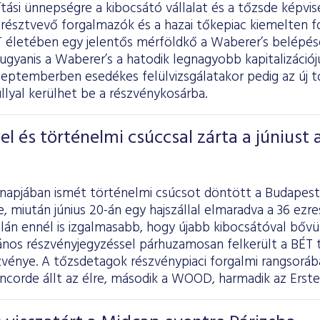
tási ünnepségre a kibocsátó vállalat és a tőzsde képvis
résztvevő forgalmazók és a hazai tőkepiac kiemelten fo
ÉT életében egy jelentős mérföldkő a Waberer’s belépé
 ugyanis a Waberer’s a hatodik legnagyobb kapitalizációj
eptemberben esedékes felülvizsgálatakor pedig az új tő
lyal kerülhet be a részvénykosárba.
l és történelmi csúccsal zárta a júniust 
ónapjában ismét történelmi csúcsot döntött a Budapest
, miután június 20-án egy hajszállal elmaradva a 36 ezr
alán ennél is izgalmasabb, hogy újabb kibocsátóval bővül
ános részvényjegyzéssel párhuzamosan felkerült a BÉT t
zvénye. A tőzsdetagok részvénypiaci forgalmi rangsorá
oncorde állt az élre, második a WOOD, harmadik az Erste 