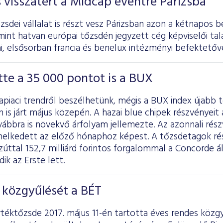
s visszatért a Midcap eventre Párizsba
sdei vállalat is részt vesz Párizsban azon a kétnapos b
int hatvan európai tőzsdén jegyzett cég képviselői tal
, elsősorban francia és benelux intézményi befektetőve
te a 35 000 pontot is a BUX
kapiaci trendről beszélhetünk, mégis a BUX index újabb 
 is járt május közepén. A hazai blue chipek részvényei
vábbra is növekvő árfolyam jellemezte. Az azonnali rés
melkedett az előző hónaphoz képest. A tőzsdetagok rés
úttal 152,7 milliárd forintos forgalommal a Concorde ál
k az Erste lett.
 közgyűlését a BÉT
rtéktőzsde 2017. május 11-én tartotta éves rendes közg