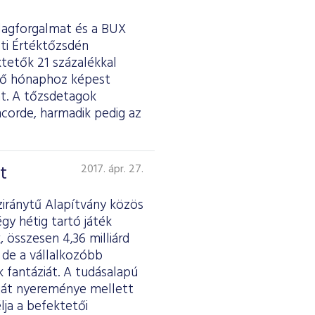
tlagforgalmat és a BUX
sti Értéktőzsdén
ktetők 21 százalékkal
őző hónaphoz képest
át. A tőzsdetagok
ncorde, harmadik pedig az
t
2017. ápr. 27.
ziránytű Alapítvány közös
gy hétig tartó játék
 összesen 4,36 milliárd
 de a vállalkozóbb
k fantáziát. A tudásalapú
saját nyereménye mellett
lja a befektetői