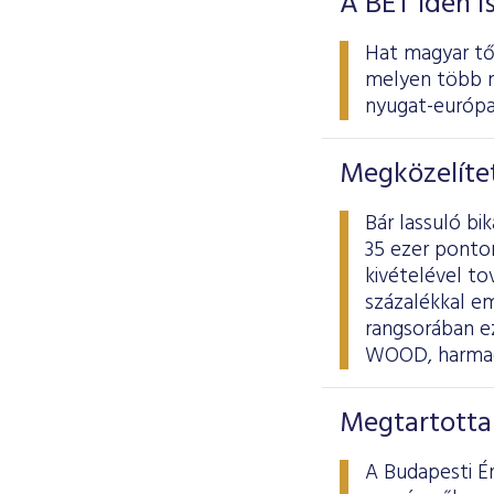
A BÉT idén i
Hat magyar tőz
melyen több m
nyugat-európai
Megközelítet
Bár lassuló bi
35 ezer ponton
kivételével to
százalékkal e
rangsorában ez
WOOD, harmadi
Megtartotta
A Budapesti É