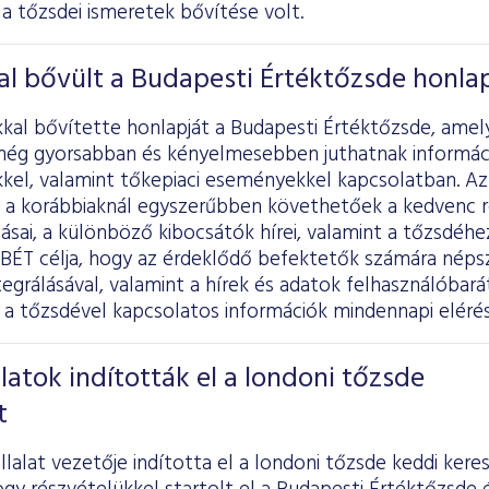
a tőzsdei ismeretek bővítése volt.
al bővült a Budapesti Értéktőzsde honla
kkal bővítette honlapját a Budapesti Értéktőzsde, amel
még gyorsabban és kényelmesebben juthatnak informác
kel, valamint tőkepiaci eseményekkel kapcsolatban. Az
a korábbiaknál egyszerűbben követhetőek a kedvenc 
sai, a különböző kibocsátók hírei, valamint a tőzsdéh
BÉT célja, hogy az érdeklődő befektetők számára néps
egrálásával, valamint a hírek és adatok felhasználóbarát
a tőzsdével kapcsolatos információk mindennapi elérés
latok indították el a londoni tőzsde
t
lalat vezetője indította el a londoni tőzsde keddi ker