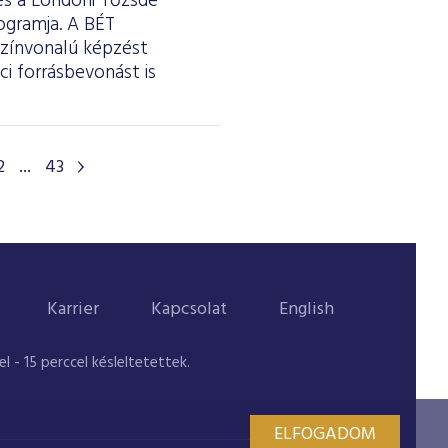
 és a Londoni Tőzsde
ogramja. A BÉT
színvonalú képzést
i forrásbevonást is
2
...
43
Karrier
Kapcsolat
English
 - 15 perccel késleltetettek.
ELFOGADOM