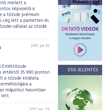
elői mellett a
ntos képviselői is
se a tőzsde prémium
ú cég lett a parketten és
zsdei vállalat az ötödik
a
2017. júl. 03.
i Értéktőzsde
ESG JELENTÉS
es értéktől 35 990 ponton
t a tőzsde kínálata,
erméklistájára a
ban májushoz hasonlóan
lett.
2017. jún. 29.