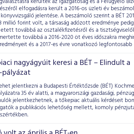
választásra kerültek az Igazgatóság és a Felügyelő Biz
észéről elfogadásra került a 2016-os üzleti év beszámol
 könyvvizsgáló jelentése. A beszámoló szerint a BÉT 20
millió forint volt, a társaság adózott eredménye pedig 73
etett továbbá az osztalékfizetésről és a tisztségviselők 
mertette továbbá a 2016-2020 öt éves időszakra meghir
redményeit és a 2017-es évre vonatkozó legfontosabb 
iaci nagyágyúit keresi a BÉT – Elindult a
-pályázat
ehet jelentkezni a Budapesti Értéktőzsde (BÉT) Kochmei
pályázatra 35 év alatti, a magyarországi gazdasági, pénzüg
ulók jelentkezhetnek, a tőkepiac aktuális kérdéseit bo
lgatók a publikációs lehetőség mellett, komoly pénzju
sszértékben.
 volt az április a BÉT-en