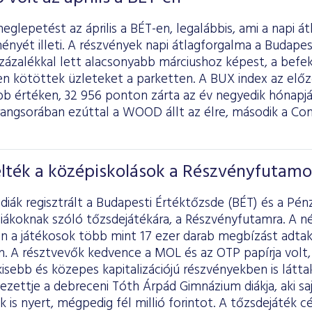
lepetést az április a BÉT-en, legalábbis, ami a napi á
ményét illeti. A részvények napi átlagforgalma a Budape
 százalékkal lett alacsonyabb márciushoz képest, a befe
en kötöttek üzleteket a parketten. A BUX index az el
b értéken, 32 956 ponton zárta az év negyedik hónapj
rangsorában ezúttal a WOOD állt az élre, második a Co
elték a középiskolások a Részvényfutamo
diák regisztrált a Budapesti Értéktőzsde (BÉT) és a Pén
iákoknak szóló tőzsdejátékára, a Részvényfutamra. A né
n a játékosok több mint 17 ezer darab megbízást adtak,
n. A résztvevők kedvence a MOL és az OTP papírja volt,
isebb és közepes kapitalizációjú részvényekben is látta
yezettje a debreceni Tóth Árpád Gimnázium diákja, aki 
k is nyert, mégpedig fél millió forintot. A tőzsdejáték cé