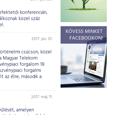
efektetői konferencián,
álkoznak közel száz
l.
KÖVESS MINKET
FACEBOOKON!
2017. jún. 01.
történelmi csúcson, közel
t a Magyar Telekom
zvénypiaci forgalom 18
zvénypiaci forgalmi
lt az élre, második a
2017. máj. 11.
yűlését, amelyen