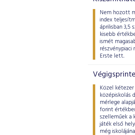
Nem hozott meg
index teljesít
áprilisban 3,5
kisebb értékb
ismét magasab
részvénypiaci 
Erste lett.
Végigsprint
Közel kétezer 
középiskolás d
mérlege alapjá
forint értékbe
szelleműek a k
játék első hel
még iskolájána