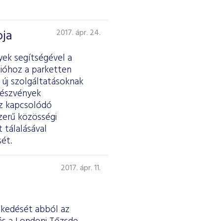
pja
2017. ápr. 24.
yek segítségével a
ióhoz a parketten
 új szolgáltatásoknak
részvények
ez kapcsolódó
zerű közösségi
 tálalásával
ét.
2017. ápr. 11.
eskedését abból az