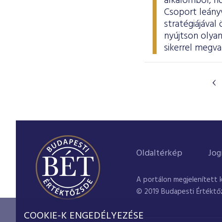
alkalomból, ho
Csoport leányv
stratégiájáva
nyújtson olyan
sikerrel megva
Oldaltérkép
Jog
A portálon megjelenített 
© 2019 Budapesti Értéktő
COOKIE-K ENGEDÉLYEZÉSE