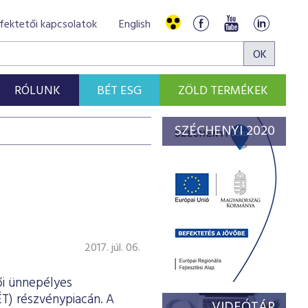
fektetői kapcsolatok
English
RÓLUNK
BÉT ESG
ZÖLD TERMÉKEK
SZÉCHENYI 2020
2017. júl. 06.
ői ünnepélyes
T) részvénypiacán. A
VIDEÓTÁR