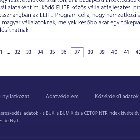
gy részvételükkel startolt el a Budapesti Értéktőzsde
állalataként működő ELITE közös vállalatfejlesztési pr
l összhangban az ELITE Program célja, hogy nemzetközi 
 magyar vállalatoknak, melyek később akár egy tőkepiac
lósíthatnak.
1
...
32
33
34
35
36
37
38
39
40
41
4
i nyilatkozat
Adatvédelem
Közérdekű adatok
kereskedési adatok - a BUX, a BUMIX és a CETOP NTR index kivételével
zsde Nyrt.