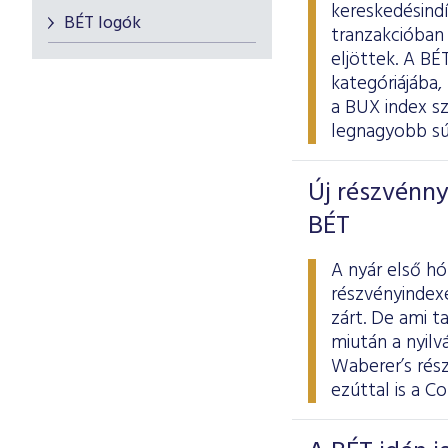
kereskedésindí
BÉT logók
tranzakcióban 
eljöttek. A B
kategóriájába,
a BUX index sz
legnagyobb súl
Új részvénnye
BÉT
A nyár első h
részvényindexe
zárt. De ami t
miután a nyilv
Waberer’s rés
ezúttal is a C