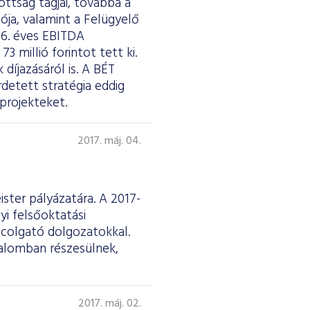
ottság tagjai, továbbá a
ója, valamint a Felügyelő
16. éves EBITDA
 millió forintot tett ki.
díjazásáról is. A BÉT
detett stratégia eddig
projekteket.
2017. máj. 04.
ster pályázatára. A 2017-
yi felsőoktatási
ncolgató dolgozatokkal.
talomban részesülnek,
2017. máj. 02.