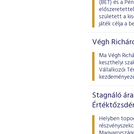
(BÉT) és a Pé
előszeretettel
született a ki
játék célja a 
Végh Richárd
Ma Végh Richár
keszthelyi sza
Vállalkozói Té
kezdeményezés
Stagnáló ára
Értéktőzsdé
Helyben topog
részvényszekci
Magyarországot