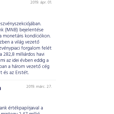
2019. ápr. 01.
észvényszekciójában.
nk (MNB) bejelentése
a monetáris kondíciókon.
zben a világ vezető
zvénypiaci forgalom felét
 282,8 milliárdos havi
mi az idei évben eddig a
ában a három vezető cég
 és az Erstét.
a
2019. márc. 27.
k értékpapírjaival a