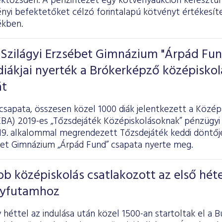
éktőzsdén. A pénzintézet egy kötvényaukción keresztül 
nyi befektetőket célzó forintalapú kötvényt értékesítet
ékben.
 Szilágyi Erzsébet Gimnázium "Árpád Fun
iákjai nyerték a Brókerképző középiskol
át
 csapata, összesen közel 1000 diák jelentkezett a Közé
BA) 2019-es „Tőzsdejáték Középiskolásoknak” pénzügyi 
 19. alkalommal megrendezett Tőzsdejáték keddi döntőj
ébet Gimnázium „Árpád Fund” csapata nyerte meg.
öbb középiskolás csatlakozott az első hét
nyfutamhoz
héttel az indulása után közel 1500-an startoltak el a 