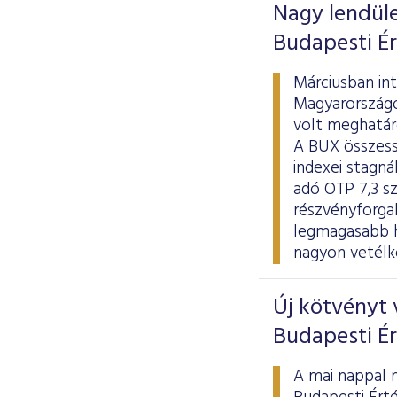
Nagy lendület
Budapesti É
Márciusban in
Magyarországo
volt meghatár
A BUX összess
indexei stagná
adó OTP 7,3 sz
részvényforgal
legmagasabb h
nagyon vetélk
Új kötvényt 
Budapesti É
A mai nappal 