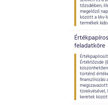
szlovén és a b
tőzsdéiben, il
megelőző napo
között a kkv-
termékek kidol
Értékpapíros
feladatköre
Értékpapírosít
Értéktőzsde (
köszönhetően.
történő értéke
finanszírozási
megszavazott 
törekvésével, 
keretek között