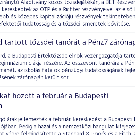
nziránytű Alapítvány közös tőzsdejátékán, a BÉT Részv
 kereskedtek az OTP és a Richter részvényeivel az első
sebb és közepes kapitalizációjú részvények tekintetében 
befektetői tudatosság és a tőzsdei ismeretek bővítése.
 tartott tőzsdei tanórát a Pénz7 záróna
d, a Budapesti Értéktőzsde elnök-vezérigazgatója tart
kgimnázium diákjai részére. Az összevont tanórára a Pé
mahét, az iskolás fiatalok pénzügyi tudatosságának fejl
ének zárónapján került sor.
kat hozott a február a Budapesti
n
ó árak jellemezték a februári kereskedést a Budapesti
ójában. Pedig a hazai és a nemzetközi hangulat kifejezet
 végre felminősítette a Standard & Poor’s és a Fitch,