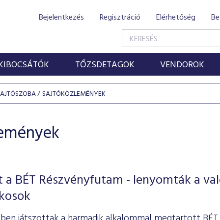
Bejelentkezés
Regisztráció
Elérhetőség
Be
KIBOCSÁTÓK
TŐZSDETAGOK
VENDOROK
SAJTÓSZOBA
SAJTÓKÖZLEMÉNYEK
lemények
 a BÉT Részvényfutam - lenyomták a val
ékosok
öbben játszottak a harmadik alkalommal megtartott BÉ