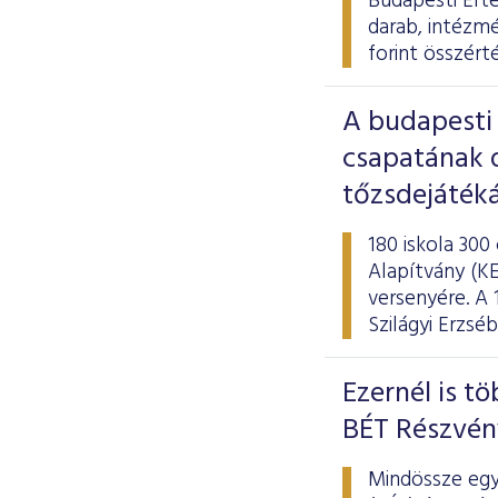
Budapesti Ért
darab, intézmé
forint összért
A budapesti
csapatának d
tőzsdejáték
180 iskola 300
Alapítvány (KE
versenyére. A
Szilágyi Erzs
Ezernél is t
BÉT Részvé
Mindössze egy 