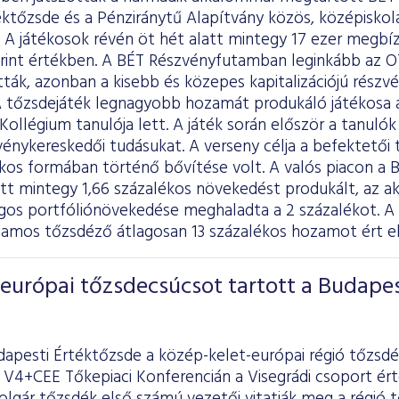
ktőzsde és a Pénziránytű Alapítvány közös, középiskol
 A játékosok révén öt hét alatt mintegy 17 ezer megbí
forint értékben. A BÉT Részvényfutamban leginkább az O
atták, azonban a kisebb és közepes kapitalizációjú részv
A tőzsdejáték legnagyobb hozamát produkáló játékosa a 
ollégium tanulója lett. A játék során először a tanulók 
énykereskedői tudásukat. A verseny célja a befektetői 
kos formában történő bővítése volt. A valós piacon a B
att mintegy 1,66 százalékos növekedést produkált, az 
agos portfóliónövekedése meghaladta a 2 százalékot. A 
tamos tőzsdéző átlagosan 13 százalékos hozamot ért el,
európai tőzsdecsúcsot tartott a Budapes
dapesti Értéktőzsde a közép-kelet-európai régió tőzsdé
A V4+CEE Tőkepiaci Konferencián a Visegrádi csoport ér