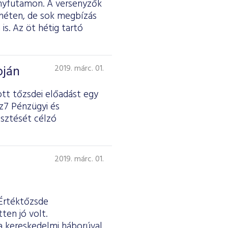
ényfutamon. A versenyzők
 héten, de sok megbízás
is. Az öt hétig tartó
pján
2019. márc. 01.
ott tőzsdei előadást egy
nz7 Pénzügyi és
esztését célzó
2019. márc. 01.
 Értéktőzsde
ten jó volt.
 a kereskedelmi háborúval