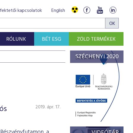
fektetői kapcsolatok
English
RÓLUNK
BÉT ESG
ZÖLD TERMÉKEK
SZÉCHENYI 2020
ós
2019. ápr. 17.
T Részvényfutamon, a
VIDEÓTÁR