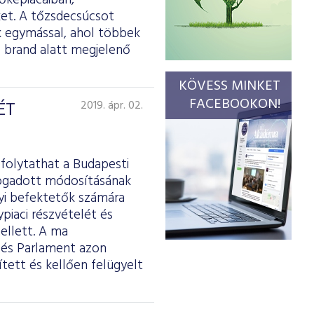
őkepiacaiban,
ket. A tőzsdecsúcsot
k egymással, ahol többek
s brand alatt megjelenő
KÖVESS MINKET
FACEBOOKON!
ÉT
2019. ápr. 02.
 folytathat a Budapesti
lfogadott módosításának
nyi befektetők számára
piaci részvételét és
mellett. A ma
 és Parlament azon
tett és kellően felügyelt