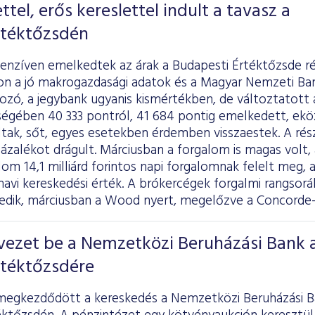
tel, erős kereslettel indult a tavasz a
rtéktőzsdén
tenzíven emelkedtek az árak a Budapesti Értéktőzsde r
n a jó makrogazdasági adatok és a Magyar Nemzeti Ba
ozó, a jegybank ugyanis kismértékben, de változtatott 
égében 40 333 pontról, 41 684 pontig emelkedett, ekö
ltak, sőt, egyes esetekben érdemben visszaestek. A rés
ázalékot drágult. Márciusban a forgalom is magas volt, a
om 14,1 milliárd forintos napi forgalomnak felelt meg, a
avi kereskedési érték. A brókercégek forgalmi rangsor
edik, márciusban a Wood nyert, megelőzve a Concorde-t
vezet be a Nemzetközi Beruházási Bank 
rtéktőzsdére
megkezdődött a kereskedés a Nemzetközi Beruházási Ban