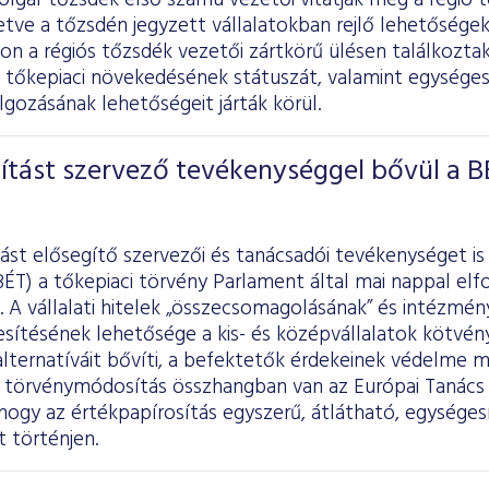
olgár tőzsdék első számú vezetői vitatják meg a régió t
letve a tőzsdén jegyzett vállalatokban rejlő lehetősége
n a régiós tőzsdék vezetői zártkörű ülésen találkozta
k tőkepiaci növekedésének státuszát, valamint egysége
gozásának lehetőségeit járták körül.
ítást szervező tevékenységgel bővül a B
ást elősegítő szervezői és tanácsadói tevékenységet is
BÉT) a tőkepiaci törvény Parlament által mai nappal e
 A vállalati hitelek „összecsomagolásának” és intézmé
sítésének lehetősége a kis- és középvállalatok kötvény
 alternatíváit bővíti, a befektetők érdekeinek védelme 
törvénymódosítás összhangban van az Európai Tanács
hogy az értékpapírosítás egyszerű, átlátható, egységesí
 történjen.