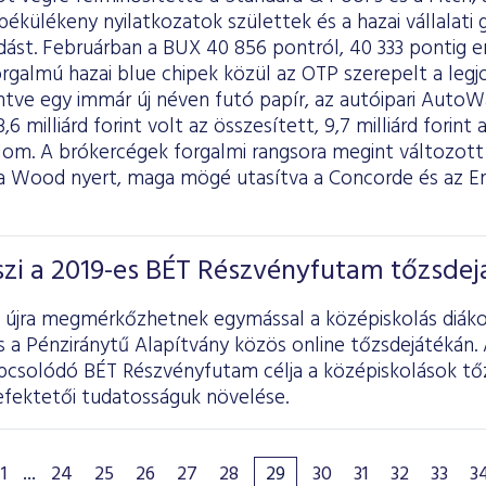
ékülékeny nyilatkozatok születtek és a hazai vállalati
dást. Februárban a BUX 40 856 pontról, 40 333 pontig e
rgalmú hazai blue chipek közül az OTP szerepelt a leg
tve egy immár új néven futó papír, az autóipari AutoWal
6 milliárd forint volt az összesített, 9,7 milliárd forint 
lom. A brókercégek forgalmi rangsora megint változo
a Wood nyert, maga mögé utasítva a Concorde és az Er
szi a 2019-es BÉT Részvényfutam tőzsdej
l újra megmérkőzhetnek egymással a középiskolás diákok
 a Pénziránytű Alapítvány közös online tőzsdejátékán. A
csolódó BÉT Részvényfutam célja a középiskolások tőz
efektetői tudatosságuk növelése.
1
...
24
25
26
27
28
29
30
31
32
33
3