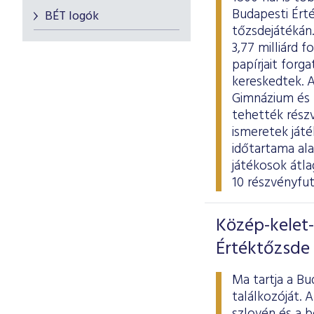
Budapesti Érté
BÉT logók
tőzsdejátékán.
3,77 milliárd 
papírjait forg
kereskedtek. 
Gimnázium és K
tehették részv
ismeretek játé
időtartama al
játékosok átl
10 részvényfu
Közép-kelet-
Értéktőzsde
Ma tartja a Bu
találkozóját. 