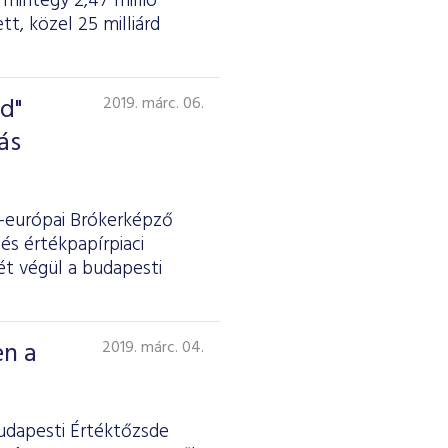
mintegy 2,47 millió
t, közel 25 milliárd
d"
2019. márc. 06.
ás
p-európai Brókerképző
és értékpapírpiaci
ét végül a budapesti
en a
2019. márc. 04.
Budapesti Értéktőzsde