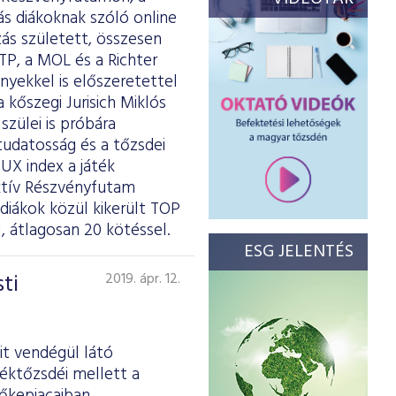
ás diákoknak szóló online
zás született, összesen
TP, a MOL és a Richter
ényekkel is előszeretettel
kőszegi Jurisich Miklós
szülei is próbára
tudatosság és a tőzsdei
UX index a játék
aktív Részvényfutam
diákok közül kikerült TOP
 átlagosan 20 kötéssel.
ESG JELENTÉS
ti
2019. ápr. 12.
it vendégül látó
téktőzsdéi mellett a