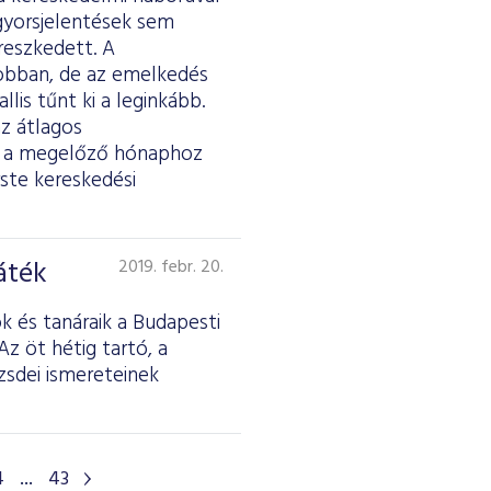
 gyorsjelentések sem
reszkedett. A
jobban, de az emelkedés
lis tűnt ki a leginkább.
az átlagos
tt a megelőző hónaphoz
ste kereskedési
áték
2019. febr. 20.
 és tanáraik a Budapesti
z öt hétig tartó, a
sdei ismereteinek
4
...
43