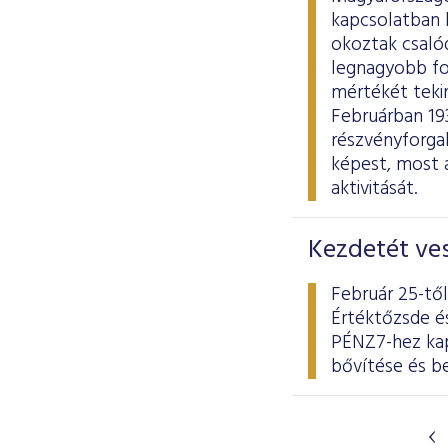
kapcsolatban b
okoztak csaló
legnagyobb fo
mértékét tekin
Februárban 193,
részvényforga
képest, most 
aktivitását.
Kezdetét ve
Február 25-tő
Értéktőzsde és
PÉNZ7-hez kap
bővítése és b