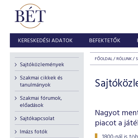
KERESKEDÉSI ADATOK
BEFEKTETŐK
FŐOLDAL
RÓLUNK
Sajtóközlemények
Szakmai cikkek és
Sajtóköz
tanulmányok
Szakmai fórumok,
előadások
Nagyot ment
Sajtókapcsolat
piacot a ját
Imázs fotók
1800-nál is t