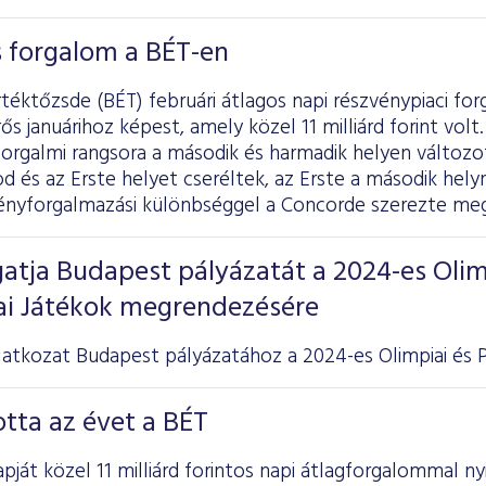
os forgalom a BÉT-en
téktőzsde (BÉT) februári átlagos napi részvénypiaci forga
ős januárihoz képest, amely közel 11 milliárd forint vol
forgalmi rangsora a második és harmadik helyen változ
 és az Erste helyet cseréltek, az Erste a második helyre
vényforgalmazási különbséggel a Concorde szerezte meg
atja Budapest pályázatát a 2024-es Olim
iai Játékok megrendezésére
atkozat Budapest pályázatához a 2024-es Olimpiai és Pa
otta az évet a BÉT
pját közel 11 milliárd forintos napi átlagforgalommal ny