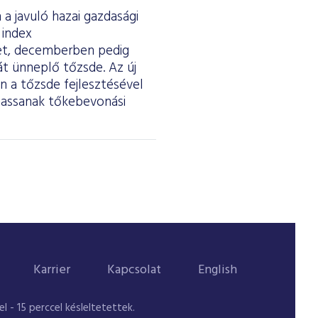
a javuló hazai gazdasági
 index
ket, decemberben pedig
át ünneplő tőzsde. Az új
 a tőzsde fejlesztésével
thassanak tőkebevonási
Karrier
Kapcsolat
English
 - 15 perccel késleltetettek.