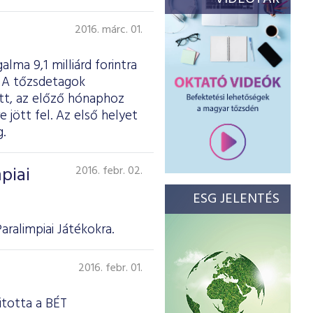
2016. márc. 01.
lma 9,1 milliárd forintra
t. A tőzsdetagok
ott, az előző hónaphoz
 jött fel. Az első helyet
.
piai
2016. febr. 02.
ESG JELENTÉS
ralimpiai Játékokra.
2016. febr. 01.
itotta a BÉT