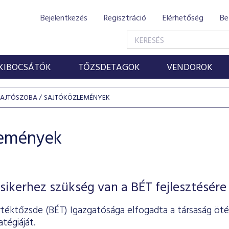
Bejelentkezés
Regisztráció
Elérhetőség
Be
KIBOCSÁTÓK
TŐZSDETAGOK
VENDOROK
SAJTÓSZOBA
SAJTÓKÖZLEMÉNYEK
lemények
sikerhez szükség van a BÉT fejlesztésére
rtéktőzsde (BÉT) Igazgatósága elfogadta a társaság öté
tégiáját.