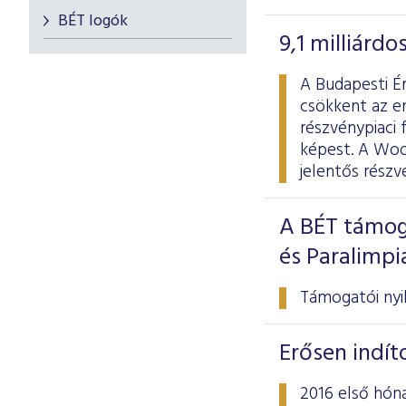
BÉT logók
9,1 milliárd
A Budapesti Ér
csökkent az er
részvénypiaci 
képest. A Wood
jelentős rész
A BÉT támog
és Paralimp
Támogatói nyil
Erősen indít
2016 első hóna