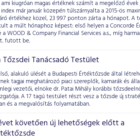
, ami kiugróan magas értéknek számít a megelőző évek 
 index már január közepén túlszárnyalta a 2015-ös max
záró értékhez közel, 23 997 ponton zárta a hónapot. A 
ult a múlt hónaphoz képest: első helyen a Concorde Ér
e a WOOD & Company Financial Services a.s., míg harma
t. futott be.
a Tőzsdei Tanácsadó Testület
ső, alakuló ülését a Budapesti Értéktőzsde által létr
nek tagjai meghatározó piaci szereplők, kamarák és áll
enlegi vezetői, elnöke dr. Patai Mihály korábbi tőzsdeeln
zgatója. A 17 tagú testület részt vesz a tőzsde új straté
n és a megvalósítás folyamatában.
vet követően új lehetőségek előtt a
rtéktőzsde