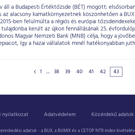
áll a Budapesti Értéktőzsde (BÉT) mögött: elsősorban 
és az alacsony kamatkörnyezetnek köszönhetően a BUX
 2015-ben felülmúlta a régiós és európai tőzsdeindexe
tulajdonba került az újkori fennállásának 25. évfordulój
jdonos Magyar Nemzeti Bank (MNB) célja, hogy a jövőben
epiacot, így a hazai vállalatok minél hatékonyabban ju
.
1
...
38
39
40
41
42
43
i nyilatkozat
Adatvédelem
Közérdekű adatok
kereskedési adatok - a BUX, a BUMIX és a CETOP NTR index kivételével