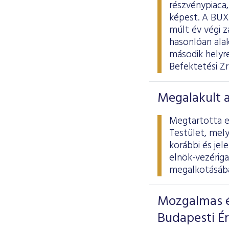
részvénypiaca
képest. A BUX
múlt év végi 
hasonlóan alak
második helyr
Befektetési Zr
Megalakult 
Megtartotta el
Testület, mely
korábbi és jel
elnök-vezériga
megalkotásába
Mozgalmas é
Budapesti É