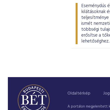
Eseménydús év 
kilátásoknak 
teljesítménye
ismét nemzeti 
többségi tula
erősítse a tők
lehetőséghez
Oldaltérkép
Jog
A portálon megjelenített 