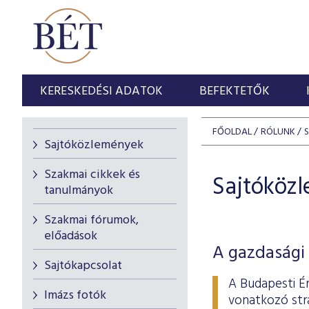
KERESKEDÉSI ADATOK
BEFEKTETŐK
FŐOLDAL
RÓLUNK
Sajtóközlemények
Szakmai cikkek és
Sajtóköz
tanulmányok
Szakmai fórumok,
előadások
A gazdasági 
Sajtókapcsolat
A Budapesti É
Imázs fotók
vonatkozó stra