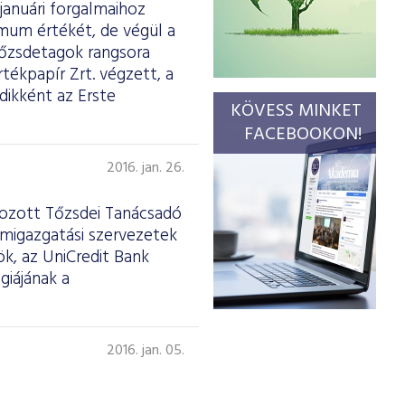
januári forgalmaihoz
imum értékét, de végül a
tőzsdetagok rangsora
tékpapír Zrt. végzett, a
dikként az Erste
KÖVESS MINKET
FACEBOOKON!
2016. jan. 26.
ehozott Tőzsdei Tanácsadó
amigazgatási szervezetek
ök, az UniCredit Bank
giájának a
2016. jan. 05.