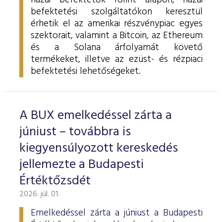
hazai befektetők forint alapon, hazai
befektetési szolgáltatókon keresztül
érhetik el az amerikai részvénypiac egyes
szektorait, valamint a Bitcoin, az Ethereum
és a Solana árfolyamát követő
termékeket, illetve az ezüst- és rézpiaci
befektetési lehetőségeket.
A BUX emelkedéssel zárta a
júniust – továbbra is
kiegyensúlyozott kereskedés
jellemezte a Budapesti
Értéktőzsdét
2026. júl. 01.
Emelkedéssel zárta a júniust a Budapesti