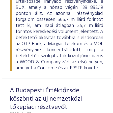
Értéktőzsde irányadó részvényindexe, a
BUX, amely a hónap végén 139 892,19
ponton állt. Az azonnali részvénypiaci
forgalom összesen 565,7 milliárd forintot
tett ki, ami napi átlagban 25,7 milliárd
forintos kereskedési volument jelentett. A
befektetői aktivitás továbbra is elsősorban
az OTP Bank, a Magyar Telekom és a MOL
részvényeire koncentrálódott, míg a
befektetési szolgáltatók közül júniusban is
a WOOD & Company zárt az első helyen,
amelyet a Concorde és az ERSTE követett.
A Budapesti Értéktőzsde
köszönti az új nemzetközi
tőkepiaci résztvevőt