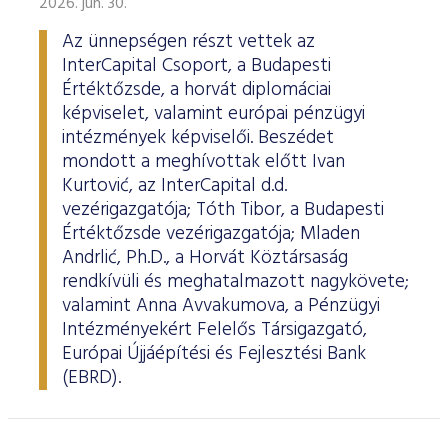
2026. jún. 30.
Az ünnepségen részt vettek az
InterCapital Csoport, a Budapesti
Értéktőzsde, a horvát diplomáciai
képviselet, valamint európai pénzügyi
intézmények képviselői. Beszédet
mondott a meghívottak előtt Ivan
Kurtović, az InterCapital d.d.
vezérigazgatója; Tóth Tibor, a Budapesti
Értéktőzsde vezérigazgatója; Mladen
Andrlić, Ph.D., a Horvát Köztársaság
rendkívüli és meghatalmazott nagykövete;
valamint Anna Avvakumova, a Pénzügyi
Intézményekért Felelős Társigazgató,
Európai Újjáépítési és Fejlesztési Bank
(EBRD).