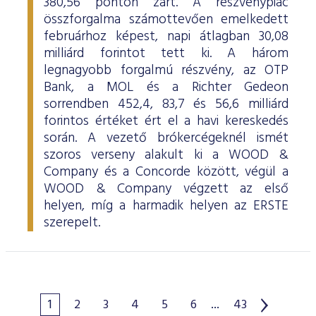
380,56 ponton zárt. A részvénypiac
összforgalma számottevően emelkedett
februárhoz képest, napi átlagban 30,08
milliárd forintot tett ki. A három
legnagyobb forgalmú részvény, az OTP
Bank, a MOL és a Richter Gedeon
sorrendben 452,4, 83,7 és 56,6 milliárd
forintos értéket ért el a havi kereskedés
során. A vezető brókercégeknél ismét
szoros verseny alakult ki a WOOD &
Company és a Concorde között, végül a
WOOD & Company végzett az első
helyen, míg a harmadik helyen az ERSTE
szerepelt.
1
2
3
4
5
6
...
43