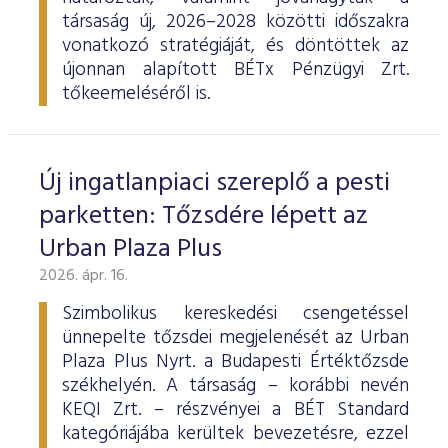
társaság új, 2026–2028 közötti időszakra
vonatkozó stratégiáját, és döntöttek az
újonnan alapított BÉTx Pénzügyi Zrt.
tőkeemeléséről is.
Új ingatlanpiaci szereplő a pesti
parketten: Tőzsdére lépett az
Urban Plaza Plus
2026. ápr. 16.
Szimbolikus kereskedési csengetéssel
ünnepelte tőzsdei megjelenését az Urban
Plaza Plus Nyrt. a Budapesti Értéktőzsde
székhelyén. A társaság – korábbi nevén
KEQI Zrt. – részvényei a BÉT Standard
kategóriájába kerültek bevezetésre, ezzel