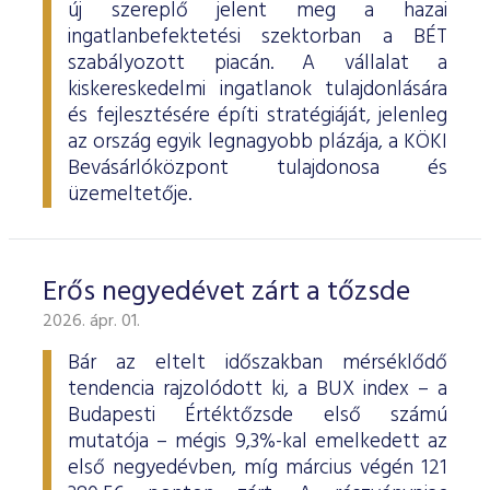
új szereplő jelent meg a hazai
ingatlanbefektetési szektorban a BÉT
szabályozott piacán. A vállalat a
kiskereskedelmi ingatlanok tulajdonlására
és fejlesztésére építi stratégiáját, jelenleg
az ország egyik legnagyobb plázája, a KÖKI
Bevásárlóközpont tulajdonosa és
üzemeltetője.
Erős negyedévet zárt a tőzsde
2026. ápr. 01.
Bár az eltelt időszakban mérséklődő
tendencia rajzolódott ki, a BUX index – a
Budapesti Értéktőzsde első számú
mutatója – mégis 9,3%-kal emelkedett az
első negyedévben, míg március végén 121