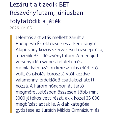
Lezárult a tizedik BÉT
Részvényfutam, júniusban
folytatódik a játék
2026. jún. 05.
Jelentős aktivitás mellett zárult a
Budapesti Értéktőzsde és a Pénziránytű
Alapítvány közös szervezésű tőzsdejátéka,
a tizedik BÉT Részvényfutam. A megújult
verseny idén webes felületen és
mobilalkalmazáson keresztül is elérhető
volt, és iskolás korosztálytól kezdve
valamennyi érdeklődő csatlakozhatott
hozzá. A három hónapon át tartó
megmérettetésben összesen több mint
3000 játékos vett részt, akik közel 35 000
megbízást adtak le. A diák kategória
győztese az Jurisich Miklós Gimnázium és