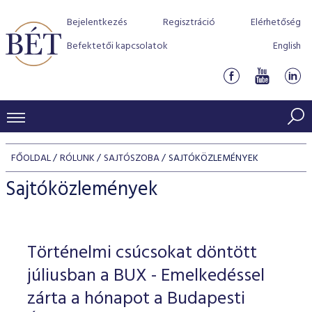
Bejelentkezés
Regisztráció
Elérhetőség
Befektetői kapcsolatok
English
KERESKEDÉSI ADATOK
FŐOLDAL
RÓLUNK
SAJTÓSZOBA
SAJTÓKÖZLEMÉNYEK
INDEXEK
BEFEKTETŐK
Sajtóközlemények
Részvényindexek
Piaci forgalom
Termékcsoportok
KIBOCSÁTÓK
Kötvényindexek
Kedvenc instrumentumok
Szabályozás
Indexek
Részvény és vállalati kötvény tőzsdei bevezetését támoga
Történelmi csúcsokat döntött
TŐZSDETAGOK
Jelzáloglevél indexek
program
Azonnali Piac
Alkalmazott díjstruktúra
BÉT szabályzatok
Részvény szekció
júliusban a BUX - Emelkedéssel
Tőzsdetagok, üzletkötők
VENDOROK
Vállalati kötvény indexek
Származékos piac
BÉT Xtend - Részvénypiac egyszerűen
Részvények
zárta a hónapot a Budapesti
Elszámolás
Befektetővédelem
Hitelpapír szekció
Útmutató a taggá váláshoz