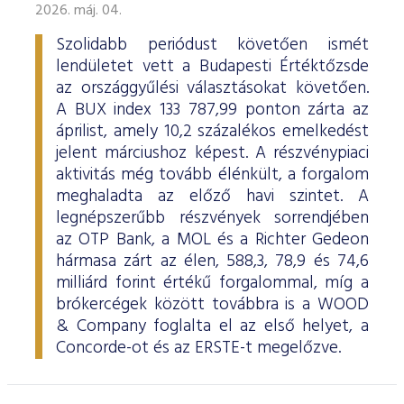
2026. máj. 04.
Szolidabb periódust követően ismét
lendületet vett a Budapesti Értéktőzsde
az országgyűlési választásokat követően.
A BUX index 133 787,99 ponton zárta az
áprilist, amely 10,2 százalékos emelkedést
jelent márciushoz képest. A részvénypiaci
aktivitás még tovább élénkült, a forgalom
meghaladta az előző havi szintet. A
legnépszerűbb részvények sorrendjében
az OTP Bank, a MOL és a Richter Gedeon
hármasa zárt az élen, 588,3, 78,9 és 74,6
milliárd forint értékű forgalommal, míg a
brókercégek között továbbra is a WOOD
& Company foglalta el az első helyet, a
Concorde-ot és az ERSTE-t megelőzve.