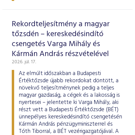
ESG Útmutató
Rekordteljesítmény a magyar
tőzsdén – kereskedésindító
csengetés Varga Mihály és
Kármán András részvételével
2026. júl. 17.
Az elmúlt időszakban a Budapesti
Értéktőzsde újabb rekordokat döntött, a
növekvő teljesítménynek pedig a teljes
magyar gazdaság, a cégek és a lakosság is
nyertesei – jelentette ki Varga Mihály, aki
részt vett a Budapesti Értéktőzsde (BÉT)
ünnepélyes kereskedésindító csengetésén
Kármán András pénzügyminiszterrel és
Tóth Tiborral, a BÉT vezérigazgatójával. A