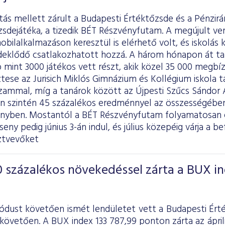
itás mellett zárult a Budapesti Értéktőzsde és a Pénzir
zsdejátéka, a tizedik BÉT Részvényfutam. A megújult v
obilalkalmazáson keresztül is elérhető volt, és iskolás
deklődő csatlakozhatott hozzá. A három hónapon át 
mint 3000 játékos vett részt, akik közel 35 000 megbízá
tese az Jurisich Miklós Gimnázium és Kollégium iskola t
zammal, míg a tanárok között az Újpesti Szűcs Sándor Á
en szintén 45 százalékos eredménnyel az összességében
enyben. Mostantól a BÉT Részvényfutam folyamatosan e
eny pedig június 3-án indul, és július közepéig várja a be
ztvevőket
 százalékos növekedéssel zárta a BUX i
iódust követően ismét lendületet vett a Budapesti Ért
követően. A BUX index 133 787,99 ponton zárta az áprili