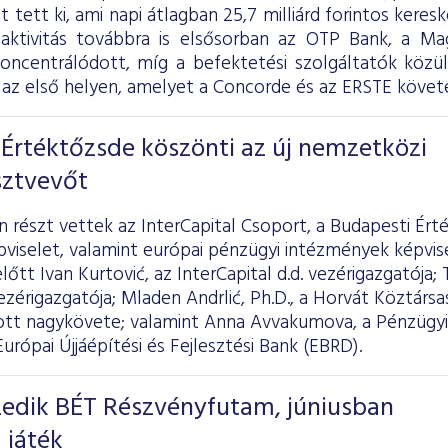
ot tett ki, ami napi átlagban 25,7 milliárd forintos kere
 aktivitás továbbra is elsősorban az OTP Bank, a 
koncentrálódott, míg a befektetési szolgáltatók köz
az első helyen, amelyet a Concorde és az ERSTE követe
Értéktőzsde köszönti az új nemzetközi
sztvevőt
részt vettek az InterCapital Csoport, a Budapesti Ért
pviselet, valamint európai pénzügyi intézmények képvi
őtt Ivan Kurtović, az InterCapital d.d. vezérigazgatója; 
zérigazgatója; Mladen Andrlić, Ph.D., a Horvát Köztársas
t nagykövete; valamint Anna Avvakumova, a Pénzügyi
Európai Újjáépítési és Fejlesztési Bank (EBRD).
izedik BÉT Részvényfutam, júniusban
 játék