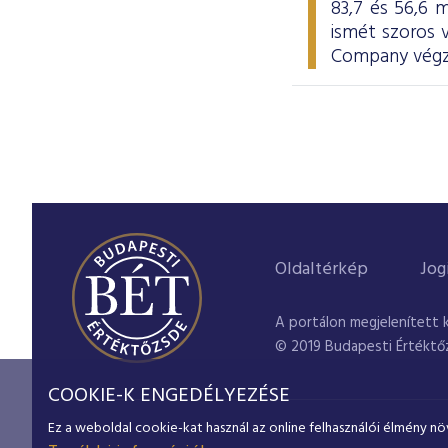
83,7 és 56,6 m
ismét szoros
Company végze
Oldaltérkép
Jog
A portálon megjelenített 
© 2019 Budapesti Értéktő
COOKIE-K ENGEDÉLYEZÉSE
Ez a weboldal cookie-kat használ az online felhasználói élmény nö