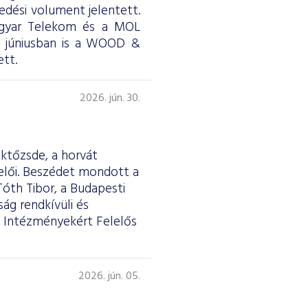
skedési volument jelentett.
Magyar Telekom és a MOL
ül júniusban is a WOOD &
tt.
2026. jún. 30.
éktőzsde, a horvát
selői. Beszédet mondott a
Tóth Tibor, a Budapesti
ág rendkívüli és
 Intézményekért Felelős
2026. jún. 05.