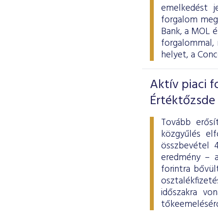
emelkedést j
forgalom megh
Bank, a MOL és
forgalommal, 
helyet, a Con
Aktív piaci 
Értéktőzsde
Tovább erősít
közgyűlés elf
összbevétel 4
eredmény – a
forintra bővü
osztalékfizet
időszakra von
tőkeemeléséről