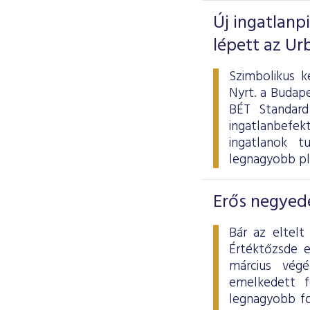
Új ingatlanp
lépett az Ur
Szimbolikus k
Nyrt. a Budape
BÉT Standard
ingatlanbefek
ingatlanok tu
legnagyobb pl
Erős negyedé
Bár az eltelt
Értéktőzsde 
március vég
emelkedett f
legnagyobb fo