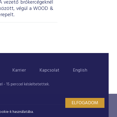
. A vezető brókercégeknél
 között, végül a WOOD &
repelt.
Karrier
Kapcsolat
English
 - 15 perccel késleltetettek.
ELFOGADOM
ookie-k használatába.