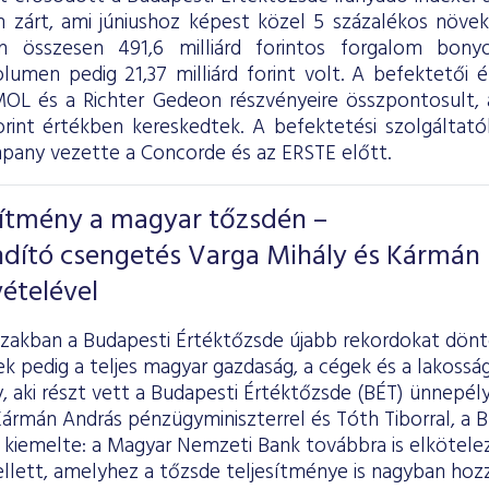
 zárt, ami júniushoz képest közel 5 százalékos növeke
on összesen 491,6 milliárd forintos forgalom bony
olumen pedig 21,37 milliárd forint volt. A befektetői 
OL és a Richter Gedeon részvényeire összpontosult, a
forint értékben kereskedtek. A befektetési szolgáltatók
ny vezette a Concorde és az ERSTE előtt.
sítmény a magyar tőzsdén –
ndító csengetés Varga Mihály és Kármán
ételével
szakban a Budapesti Értéktőzsde újabb rekordokat dönt
k pedig a teljes magyar gazdaság, a cégek és a lakosság 
y, aki részt vett a Budapesti Értéktőzsde (BÉT) ünnepél
rmán András pénzügyminiszterrel és Tóth Tiborral, a B
kiemelte: a Magyar Nemzeti Bank továbbra is elköteleze
lett, amelyhez a tőzsde teljesítménye is nagyban hozzá