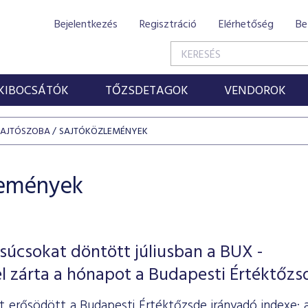
Bejelentkezés
Regisztráció
Elérhetőség
Be
KIBOCSÁTÓK
TŐZSDETAGOK
VENDOROK
SAJTÓSZOBA
SAJTÓKÖZLEMÉNYEK
lemények
súcsokat döntött júliusban a BUX -
l zárta a hónapot a Budapesti Értéktőzs
ét erősödött a Budapesti Értéktőzsde irányadó indexe: