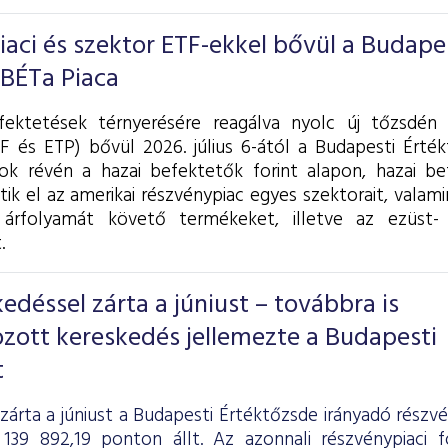
piaci és szektor ETF-ekkel bővül a Budape
 BÉTa Piaca
fektetések térnyerésére reagálva nyolc új tőzsdén 
F és ETP) bővül 2026. július 6-ától a Budapesti Érték
k révén a hazai befektetők forint alapon, hazai be
tik el az amerikai részvénypiac egyes szektorait, valam
árfolyamát követő termékeket, illetve az ezüst- 
.
déssel zárta a júniust – továbbra is
zott kereskedés jellemezte a Budapesti
t
zárta a júniust a Budapesti Értéktőzsde irányadó részv
139 892,19 ponton állt. Az azonnali részvénypiaci 