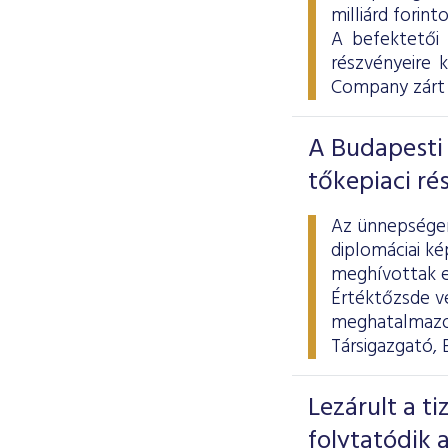
milliárd forint
A befektetői
részvényeire 
Company zárt 
A Budapesti 
tőkepiaci ré
Az ünnepségen 
diplomáciai ké
meghívottak el
Értéktőzsde ve
meghatalmazot
Társigazgató, 
Lezárult a t
folytatódik a