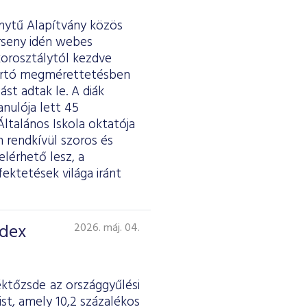
ánytű Alapítvány közös
erseny idén webes
 korosztálytól kezdve
tartó megmérettetésben
st adtak le. A diák
anulója lett 45
ltalános Iskola oktatója
 rendkívül szoros és
lérhető lesz, a
fektetések világa iránt
ndex
2026. máj. 04.
éktőzsde az országgyűlési
st, amely 10,2 százalékos