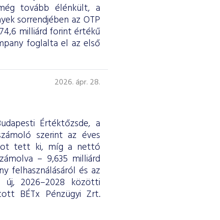
 még tovább élénkült, a
nyek sorrendjében az OTP
4,6 milliárd forint értékű
any foglalta el az első
2026. ápr. 28.
udapesti Értéktőzsde, a
eszámoló szerint az éves
ntot tett ki, míg a nettó
ámolva – 9,635 milliárd
y felhasználásáról és az
ág új, 2026–2028 közötti
tott BÉTx Pénzügyi Zrt.