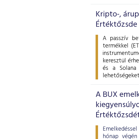
Kripto-, áru
Értéktőzsde
A passzív be
termékkel (ET
instrumentumo
keresztül érhe
és a Solana 
lehetőségeket
A BUX emelke
kiegyensúlyo
Értéktőzsdé
Emelkedéssel 
hónap végén 