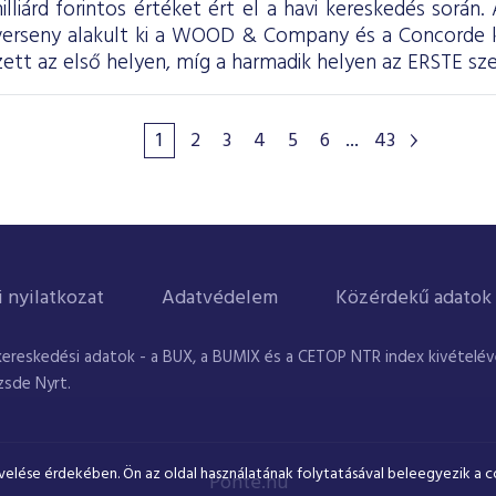
illiárd forintos értéket ért el a havi kereskedés során
 verseny alakult ki a WOOD & Company és a Concorde
tt az első helyen, míg a harmadik helyen az ERSTE sze
1
2
3
4
5
6
...
43
i nyilatkozat
Adatvédelem
Közérdekű adatok
kereskedési adatok - a BUX, a BUMIX és a CETOP NTR index kivételével
zsde Nyrt.
velése érdekében. Ön az oldal használatának folytatásával beleegyezik a c
Ponte.hu