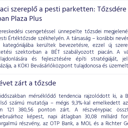
iaci szereplő a pesti parketten: Tőzsdére
ban Plaza Plus
ereskedési csengetéssel ünnepelte tőzsdei megjelen
sti Értéktőzsde székhelyén. A társaság – korábbi nevén
 kategóriájába kerültek bevezetésre, ezzel új szer
tetési szektorban a BÉT szabályozott piacán. A vál
lajdonlására és fejlesztésére építi stratégiáját, 
ázája, a KÖKI Bevásárlóközpont tulajdonosa és üzemelt
vet zárt a tőzsde
 időszakban mérséklődő tendencia rajzolódott ki, a
első számú mutatója – mégis 9,3%-kal emelkedett a
én 121 380,56 ponton zárt. A részvénypiac össz
ebruárhoz képest, napi átlagban 30,08 milliárd fo
rgalmú részvény, az OTP Bank, a MOL és a Richter G