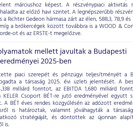
elent márciushoz képest. A részvénypiaci aktivitás
aladta az előző havi szintet. A legnépszerűbb részvé
 a Richter Gedeon hármasa zárt az élen, 588,3, 78,9 és 7
míg a brókercégek között továbbra is a WOOD & Comp
corde-ot és az ERSTE-t megelőzve.
folyamatok mellett javultak a Budapesti
 eredményei 2025-ben
ette piaci szerepét és pénzügyi teljesítményét a B
ogadta a társaság 2025. évi üzleti jelentését. A b
,338 milliárd forintot, az EBITDA 1,680 milliárd fori
 KELER Csoport BÉT-re jutó eredményével együtt sz
lt. A BÉT éves rendes közgyűlésén az adózott eredmén
ésről is határoztak, valamint jóváhagyták a társas
atkozó stratégiáját, és döntöttek az újonnan alapí
 is.