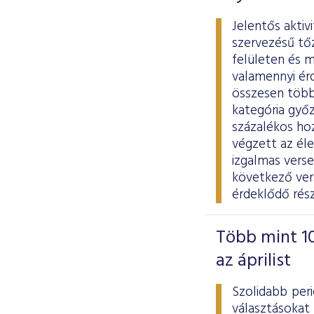
Jelentős aktiv
szervezésű tő
felületen és m
valamennyi ér
összesen több 
kategória győz
százalékos ho
végzett az él
izgalmas vers
következő vers
érdeklődő rés
Több mint 10
az áprilist
Szolidabb per
választásokat 