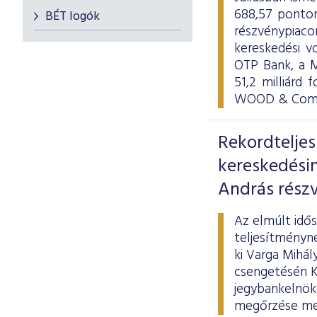
688,57 ponton
BÉT logók
részvénypiac
kereskedési v
OTP Bank, a M
51,2 milliárd 
WOOD & Compa
Rekordtelje
kereskedési
András részv
Az elmúlt idő
teljesítményne
ki Varga Mihál
csengetésén Ká
jegybankelnök 
megőrzése mel