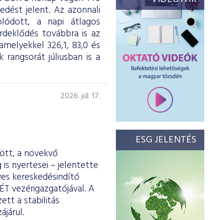
dést jelent. Az azonnali
olódott, a napi átlagos
érdeklődés továbbra is az
melyekkel 326,1, 83,0 és
 rangsorát júliusban is a
2026. júl. 17.
ESG JELENTÉS
ött, a növekvő
is nyertesei – jelentette
yes kereskedésindító
ÉT vezérigazgatójával. A
tt a stabilitás
járul.