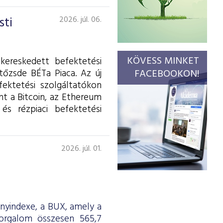
sti
2026. júl. 06.
KÖVESS MINKET
kereskedett befektetési
tőzsde BÉTa Piaca. Az új
FACEBOOKON!
fektetési szolgáltatókon
int a Bitcoin, az Ethereum
és rézpiaci befektetési
2026. júl. 01.
ényindexe, a BUX, amely a
forgalom összesen 565,7