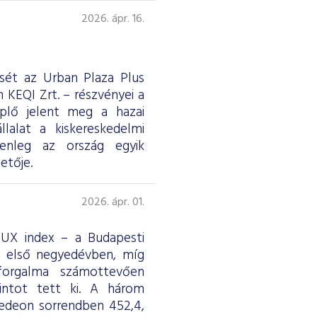
2026. ápr. 16.
ését az Urban Plaza Plus
 KEQI Zrt. – részvényei a
eplő jelent meg a hazai
lalat a kiskereskedelmi
jelenleg az ország egyik
etője.
2026. ápr. 01.
 BUX index – a Budapesti
z első negyedévben, míg
forgalma számottevően
rintot tett ki. A három
edeon sorrendben 452,4,