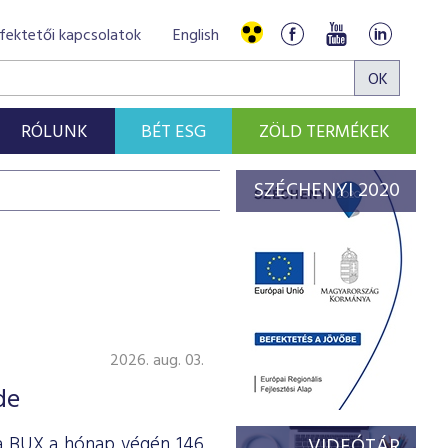
fektetői kapcsolatok
English
RÓLUNK
BÉT ESG
ZÖLD TERMÉKEK
SZÉCHENYI 2020
2026. aug. 03.
de
 a BUX a hónap végén 146
VIDEÓTÁR