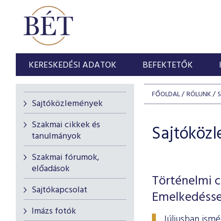
KERESKEDÉSI ADATOK
BEFEKTETŐK
FŐOLDAL
RÓLUNK
Sajtóközlemények
Szakmai cikkek és
Sajtóköz
tanulmányok
Szakmai fórumok,
előadások
Történelmi c
Sajtókapcsolat
Emelkedésse
Imázs fotók
Júliusban ism