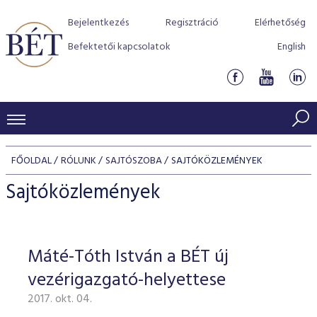
Bejelentkezés
Regisztráció
Elérhetőség
Befektetői kapcsolatok
English
KERESKEDÉSI ADATOK
FŐOLDAL
RÓLUNK
SAJTÓSZOBA
SAJTÓKÖZLEMÉNYEK
INDEXEK
BEFEKTETŐK
Sajtóközlemények
Részvényindexek
Piaci forgalom
Termékcsoportok
KIBOCSÁTÓK
Kötvényindexek
Kedvenc instrumentumok
Szabályozás
Indexek
Részvény és vállalati kötvény tőzsdei bevezetését támoga
Máté-Tóth István a BÉT új
TŐZSDETAGOK
Jelzáloglevél indexek
program
Azonnali Piac
Alkalmazott díjstruktúra
BÉT szabályzatok
Részvény szekció
vezérigazgató-helyettese
Tőzsdetagok, üzletkötők
VENDOROK
Vállalati kötvény indexek
Származékos piac
BÉT Xtend - Részvénypiac egyszerűen
Részvények
Elszámolás
Befektetővédelem
2017. okt. 04.
Hitelpapír szekció
Útmutató a taggá váláshoz