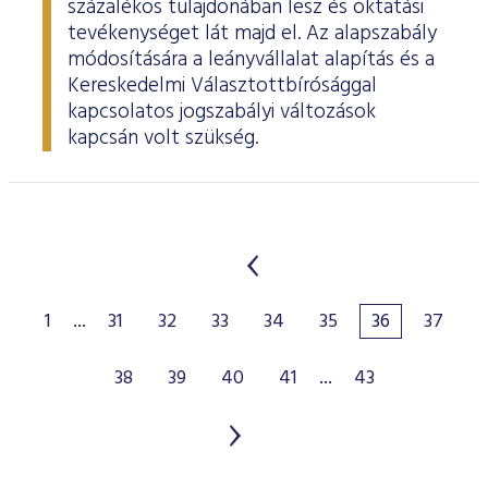
százalékos tulajdonában lesz és oktatási
tevékenységet lát majd el. Az alapszabály
módosítására a leányvállalat alapítás és a
Kereskedelmi Választottbírósággal
kapcsolatos jogszabályi változások
kapcsán volt szükség.
1
...
31
32
33
34
35
36
37
38
39
40
41
...
43