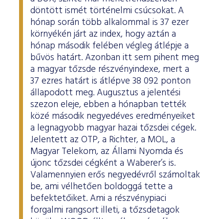
döntött ismét történelmi csúcsokat. A
hónap során több alkalommal is 37 ezer
környékén járt az index, hogy aztán a
hónap második felében végleg átlépje a
bűvös határt. Azonban itt sem pihent meg
a magyar tőzsde részvényindexe, mert a
37 ezres határt is átlépve 38 092 ponton
állapodott meg. Augusztus a jelentési
szezon eleje, ebben a hónapban tették
közé második negyedéves eredményeiket
a legnagyobb magyar hazai tőzsdei cégek.
Jelentett az OTP, a Richter, a MOL, a
Magyar Telekom, az Állami Nyomda és
újonc tőzsdei cégként a Waberer’s is.
Valamennyien erős negyedévről számoltak
be, ami vélhetően boldoggá tette a
befektetőiket. Ami a részvénypiaci
forgalmi rangsort illeti, a tőzsdetagok