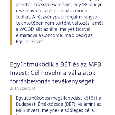
jelentős tőzsdei eseményt, egy 1:8 arányú
részvényfelosztást is a háta mögött
tudhat. A részvénypiaci forgalmi rangsor
tekintetében nem történt változás, ismét
a WOOD állt az élre, melyet kicsivel
elmaradva a Concorde, majd pedig az
Equilor követ.
Együttműködik a BÉT és az MFB
Invest: Cél növelni a vállalatok
forrásbevonás tevékenységét
2017. szept. 13.
Együttműködési megállapodást kötött a
Budapesti Értéktőzsde (BÉT), valamint az
MFB Invest, melynek elsődleges célja,