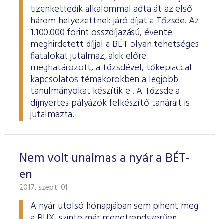
tizenkettedik alkalommal adta át az első
három helyezettnek járó díjat a Tőzsde. Az
1.100.000 forint összdíjazású, évente
meghirdetett díjjal a BÉT olyan tehetséges
fiatalokat jutalmaz, akik előre
meghatározott, a tőzsdével, tőkepiaccal
kapcsolatos témakörökben a legjobb
tanulmányokat készítik el. A Tőzsde a
díjnyertes pályázók felkészítő tanárait is
jutalmazta.
Nem volt unalmas a nyár a BÉT-
en
2017. szept. 01.
A nyár utolsó hónapjában sem pihent meg
a BUX, szinte már menetrendszerűen