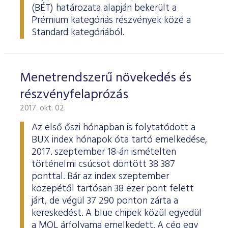
ESG Útmutató
(BÉT) határozata alapján bekerült a
Prémium kategóriás részvények közé a
Standard kategóriából.
Menetrendszerű növekedés és
részvényfelaprózás
2017. okt. 02.
Az első őszi hónapban is folytatódott a
BUX index hónapok óta tartó emelkedése,
2017. szeptember 18-án ismételten
történelmi csúcsot döntött 38 387
ponttal. Bár az index szeptember
közepétől tartósan 38 ezer pont felett
járt, de végül 37 290 ponton zárta a
kereskedést. A blue chipek közül egyedül
a MOL árfolyama emelkedett. A cég egy