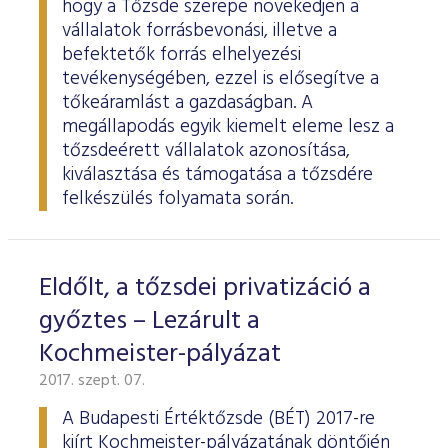
hogy a Tőzsde szerepe növekedjen a
vállalatok forrásbevonási, illetve a
befektetők forrás elhelyezési
tevékenységében, ezzel is elősegítve a
tőkeáramlást a gazdaságban. A
megállapodás egyik kiemelt eleme lesz a
tőzsdeérett vállalatok azonosítása,
kiválasztása és támogatása a tőzsdére
felkészülés folyamata során.
Eldőlt, a tőzsdei privatizáció a
győztes – Lezárult a
Kochmeister-pályázat
2017. szept. 07.
A Budapesti Értéktőzsde (BÉT) 2017-re
kiírt Kochmeister-pályázatának döntőjén