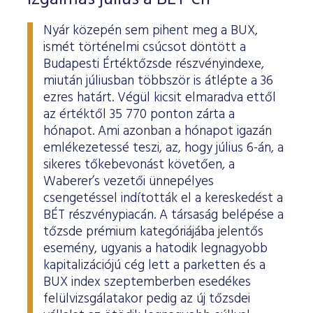
Nyár közepén sem pihent meg a BUX,
ismét történelmi csúcsot döntött a
Budapesti Értéktőzsde részvényindexe,
miután júliusban többször is átlépte a 36
ezres határt. Végül kicsit elmaradva ettől
az értéktől 35 770 ponton zárta a
hónapot. Ami azonban a hónapot igazán
emlékezetessé teszi, az, hogy július 6-án, a
sikeres tőkebevonást követően, a
Waberer’s vezetői ünnepélyes
csengetéssel indították el a kereskedést a
BÉT részvénypiacán. A társaság belépése a
tőzsde prémium kategóriájába jelentős
esemény, ugyanis a hatodik legnagyobb
kapitalizációjú cég lett a parketten és a
BUX index szeptemberben esedékes
felülvizsgálatakor pedig az új tőzsdei