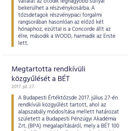
vállalat az ötödik legnagyobb súllyal
bekerülhet a részvénykosárba. A
tőzsdetagok részvénypiaci forgalmi
rangsorában hasonlóan az előző két
hónaphoz, ezúttal is a Concorde állt az
élre, második a WOOD, harmadik az Erste
lett.
Megtartotta rendkívüli
közgyűlését a BÉT
2017. júl. 27.
A Budapesti Értéktőzsde 2017. július 27-én
rendkívüli közgyűlést tartott, ahol az
alapszabály módosítása mellett határozat
született a Budapesti Pénzügyi Akadémia
Zrt. (BPA) megalapításáról, mely a BÉT 100