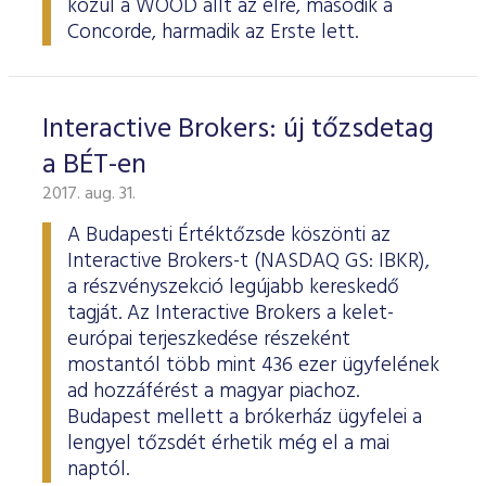
közül a WOOD állt az élre, második a
Concorde, harmadik az Erste lett.
Interactive Brokers: új tőzsdetag
a BÉT-en
2017. aug. 31.
A Budapesti Értéktőzsde köszönti az
Interactive Brokers-t (NASDAQ GS: IBKR),
a részvényszekció legújabb kereskedő
tagját. Az Interactive Brokers a kelet-
európai terjeszkedése részeként
mostantól több mint 436 ezer ügyfelének
ad hozzáférést a magyar piachoz.
Budapest mellett a brókerház ügyfelei a
lengyel tőzsdét érhetik még el a mai
naptól.