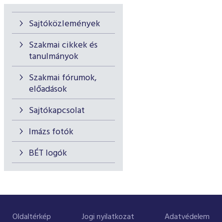
Sajtóközlemények
Szakmai cikkek és
tanulmányok
Szakmai fórumok,
előadások
Sajtókapcsolat
Imázs fotók
BÉT logók
Oldaltérkép
Jogi nyilatkozat
Adatvédelem