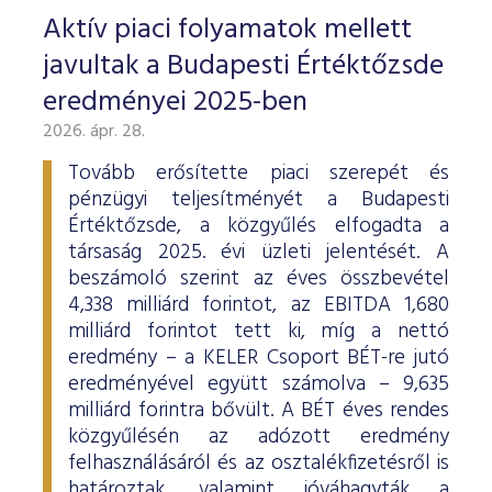
Aktív piaci folyamatok mellett
javultak a Budapesti Értéktőzsde
eredményei 2025-ben
2026. ápr. 28.
Tovább erősítette piaci szerepét és
pénzügyi teljesítményét a Budapesti
Értéktőzsde, a közgyűlés elfogadta a
társaság 2025. évi üzleti jelentését. A
beszámoló szerint az éves összbevétel
4,338 milliárd forintot, az EBITDA 1,680
milliárd forintot tett ki, míg a nettó
eredmény – a KELER Csoport BÉT-re jutó
eredményével együtt számolva – 9,635
milliárd forintra bővült. A BÉT éves rendes
közgyűlésén az adózott eredmény
felhasználásáról és az osztalékfizetésről is
határoztak, valamint jóváhagyták a