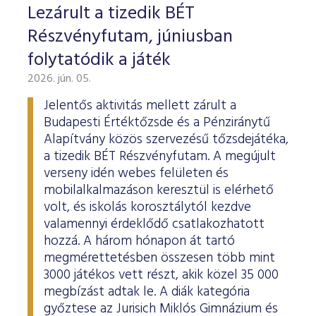
Lezárult a tizedik BÉT
Részvényfutam, júniusban
folytatódik a játék
2026. jún. 05.
Jelentős aktivitás mellett zárult a
Budapesti Értéktőzsde és a Pénziránytű
Alapítvány közös szervezésű tőzsdejátéka,
a tizedik BÉT Részvényfutam. A megújult
verseny idén webes felületen és
mobilalkalmazáson keresztül is elérhető
volt, és iskolás korosztálytól kezdve
valamennyi érdeklődő csatlakozhatott
hozzá. A három hónapon át tartó
megmérettetésben összesen több mint
3000 játékos vett részt, akik közel 35 000
megbízást adtak le. A diák kategória
győztese az Jurisich Miklós Gimnázium és