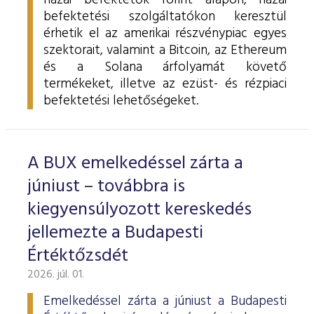
hazai befektetők forint alapon, hazai
befektetési szolgáltatókon keresztül
érhetik el az amerikai részvénypiac egyes
szektorait, valamint a Bitcoin, az Ethereum
és a Solana árfolyamát követő
termékeket, illetve az ezüst- és rézpiaci
befektetési lehetőségeket.
A BUX emelkedéssel zárta a
júniust – továbbra is
kiegyensúlyozott kereskedés
jellemezte a Budapesti
Értéktőzsdét
2026. júl. 01.
Emelkedéssel zárta a júniust a Budapesti