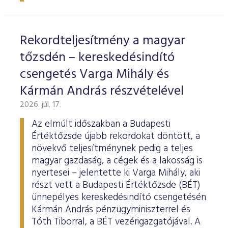
ESG Útmutató
Rekordteljesítmény a magyar
tőzsdén – kereskedésindító
csengetés Varga Mihály és
Kármán András részvételével
2026. júl. 17.
Az elmúlt időszakban a Budapesti
Értéktőzsde újabb rekordokat döntött, a
növekvő teljesítménynek pedig a teljes
magyar gazdaság, a cégek és a lakosság is
nyertesei – jelentette ki Varga Mihály, aki
részt vett a Budapesti Értéktőzsde (BÉT)
ünnepélyes kereskedésindító csengetésén
Kármán András pénzügyminiszterrel és
Tóth Tiborral, a BÉT vezérigazgatójával. A