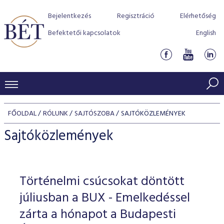
Bejelentkezés
Regisztráció
Elérhetőség
Befektetői kapcsolatok
English
KERESKEDÉSI ADATOK
FŐOLDAL
RÓLUNK
SAJTÓSZOBA
SAJTÓKÖZLEMÉNYEK
INDEXEK
BEFEKTETŐK
Sajtóközlemények
Részvényindexek
Piaci forgalom
Termékcsoportok
KIBOCSÁTÓK
Kötvényindexek
Kedvenc instrumentumok
Szabályozás
Indexek
Részvény és vállalati kötvény tőzsdei bevezetését támoga
Történelmi csúcsokat döntött
TŐZSDETAGOK
Jelzáloglevél indexek
program
Azonnali Piac
Alkalmazott díjstruktúra
BÉT szabályzatok
Részvény szekció
júliusban a BUX - Emelkedéssel
Tőzsdetagok, üzletkötők
VENDOROK
Vállalati kötvény indexek
Származékos piac
BÉT Xtend - Részvénypiac egyszerűen
Részvények
zárta a hónapot a Budapesti
Elszámolás
Befektetővédelem
Hitelpapír szekció
Útmutató a taggá váláshoz