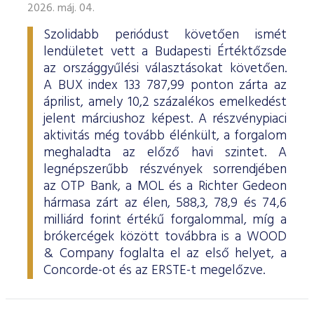
2026. máj. 04.
Szolidabb periódust követően ismét
lendületet vett a Budapesti Értéktőzsde
az országgyűlési választásokat követően.
A BUX index 133 787,99 ponton zárta az
áprilist, amely 10,2 százalékos emelkedést
jelent márciushoz képest. A részvénypiaci
aktivitás még tovább élénkült, a forgalom
meghaladta az előző havi szintet. A
legnépszerűbb részvények sorrendjében
az OTP Bank, a MOL és a Richter Gedeon
hármasa zárt az élen, 588,3, 78,9 és 74,6
milliárd forint értékű forgalommal, míg a
brókercégek között továbbra is a WOOD
& Company foglalta el az első helyet, a
Concorde-ot és az ERSTE-t megelőzve.