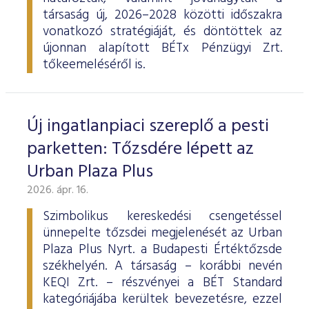
társaság új, 2026–2028 közötti időszakra
vonatkozó stratégiáját, és döntöttek az
újonnan alapított BÉTx Pénzügyi Zrt.
tőkeemeléséről is.
Új ingatlanpiaci szereplő a pesti
parketten: Tőzsdére lépett az
Urban Plaza Plus
2026. ápr. 16.
Szimbolikus kereskedési csengetéssel
ünnepelte tőzsdei megjelenését az Urban
Plaza Plus Nyrt. a Budapesti Értéktőzsde
székhelyén. A társaság – korábbi nevén
KEQI Zrt. – részvényei a BÉT Standard
kategóriájába kerültek bevezetésre, ezzel