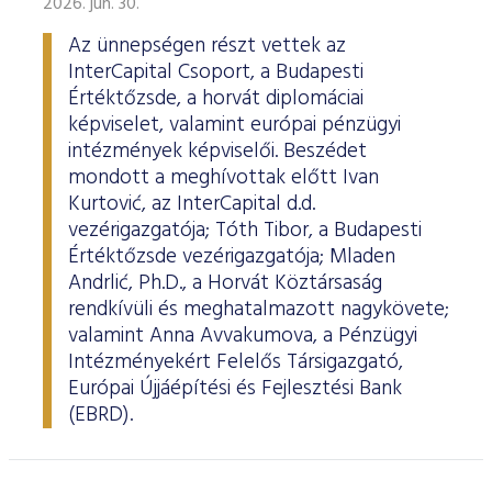
2026. jún. 30.
Az ünnepségen részt vettek az
InterCapital Csoport, a Budapesti
Értéktőzsde, a horvát diplomáciai
képviselet, valamint európai pénzügyi
intézmények képviselői. Beszédet
mondott a meghívottak előtt Ivan
Kurtović, az InterCapital d.d.
vezérigazgatója; Tóth Tibor, a Budapesti
Értéktőzsde vezérigazgatója; Mladen
Andrlić, Ph.D., a Horvát Köztársaság
rendkívüli és meghatalmazott nagykövete;
valamint Anna Avvakumova, a Pénzügyi
Intézményekért Felelős Társigazgató,
Európai Újjáépítési és Fejlesztési Bank
(EBRD).