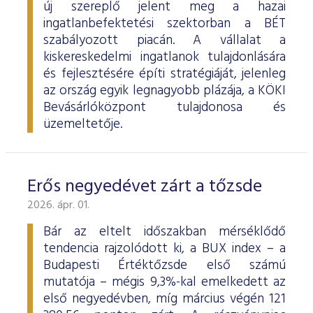
új szereplő jelent meg a hazai
ingatlanbefektetési szektorban a BÉT
szabályozott piacán. A vállalat a
kiskereskedelmi ingatlanok tulajdonlására
és fejlesztésére építi stratégiáját, jelenleg
az ország egyik legnagyobb plázája, a KÖKI
Bevásárlóközpont tulajdonosa és
üzemeltetője.
Erős negyedévet zárt a tőzsde
2026. ápr. 01.
Bár az eltelt időszakban mérséklődő
tendencia rajzolódott ki, a BUX index – a
Budapesti Értéktőzsde első számú
mutatója – mégis 9,3%-kal emelkedett az
első negyedévben, míg március végén 121