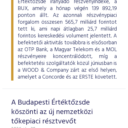
Értéktőzsde irányadó részvényindexe, a
BUX, amely a hónap végén 139 892,19
ponton állt. Az azonnali részvénypiaci
forgalom összesen 565,7 milliárd forintot
tett ki, ami napi átlagban 25,7 milliárd
forintos kereskedési volument jelentett. A
befektetői aktivitás továbbra is elsősorban
az OTP Bank, a Magyar Telekom és a MOL
részvényeire koncentrálódott, míg a
befektetési szolgáltatók közül júniusban is
a WOOD & Company zárt az első helyen,
amelyet a Concorde és az ERSTE követett.
A Budapesti Értéktőzsde
köszönti az új nemzetközi
tőkepiaci résztvevőt