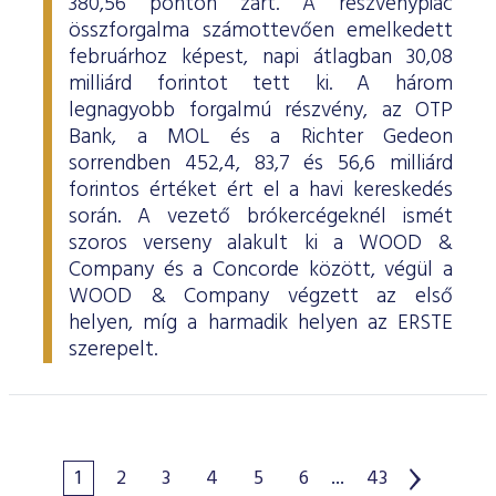
380,56 ponton zárt. A részvénypiac
összforgalma számottevően emelkedett
februárhoz képest, napi átlagban 30,08
milliárd forintot tett ki. A három
legnagyobb forgalmú részvény, az OTP
Bank, a MOL és a Richter Gedeon
sorrendben 452,4, 83,7 és 56,6 milliárd
forintos értéket ért el a havi kereskedés
során. A vezető brókercégeknél ismét
szoros verseny alakult ki a WOOD &
Company és a Concorde között, végül a
WOOD & Company végzett az első
helyen, míg a harmadik helyen az ERSTE
szerepelt.
1
2
3
4
5
6
...
43