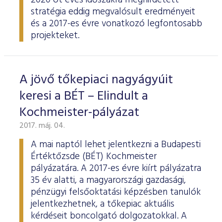
2020 öt éves időszakra meghirdetett
stratégia eddig megvalósult eredményeit
és a 2017-es évre vonatkozó legfontosabb
projekteket.
A jövő tőkepiaci nagyágyúit
keresi a BÉT – Elindult a
Kochmeister-pályázat
2017. máj. 04.
A mai naptól lehet jelentkezni a Budapesti
Értéktőzsde (BÉT) Kochmeister
pályázatára. A 2017-es évre kiírt pályázatra
35 év alatti, a magyarországi gazdasági,
pénzügyi felsőoktatási képzésben tanulók
jelentkezhetnek, a tőkepiac aktuális
kérdéseit boncolgató dolgozatokkal. A