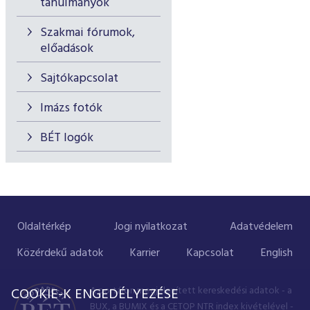
tanulmányok
Szakmai fórumok,
előadások
Sajtókapcsolat
Imázs fotók
BÉT logók
Oldaltérkép
Jogi nyilatkozat
Adatvédelem
Közérdekű adatok
Karrier
Kapcsolat
English
A portálon megjelenített kereskedési adatok - a
COOKIE-K ENGEDÉLYEZÉSE
BUX, a BUMIX és a CETOP NTR index kivételével -