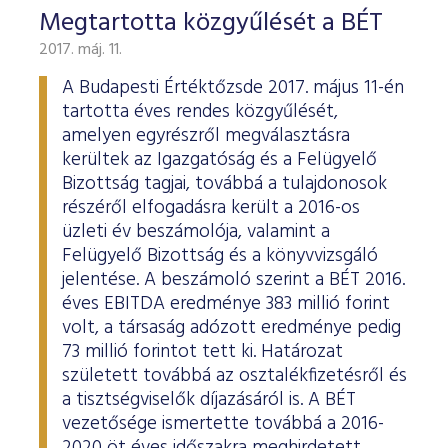
Megtartotta közgyűlését a BÉT
2017. máj. 11.
A Budapesti Értéktőzsde 2017. május 11-én
tartotta éves rendes közgyűlését,
amelyen egyrészről megválasztásra
kerültek az Igazgatóság és a Felügyelő
Bizottság tagjai, továbbá a tulajdonosok
részéről elfogadásra került a 2016-os
üzleti év beszámolója, valamint a
Felügyelő Bizottság és a könyvvizsgáló
jelentése. A beszámoló szerint a BÉT 2016.
éves EBITDA eredménye 383 millió forint
volt, a társaság adózott eredménye pedig
73 millió forintot tett ki. Határozat
született továbbá az osztalékfizetésről és
a tisztségviselők díjazásáról is. A BÉT
vezetősége ismertette továbbá a 2016-