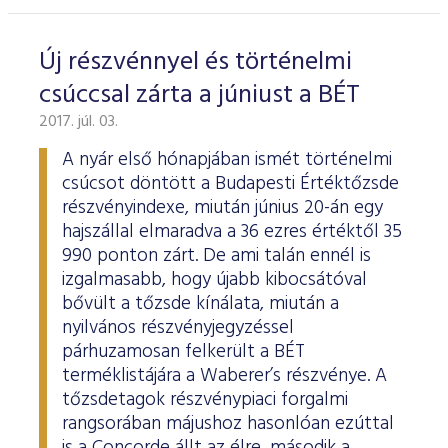
ESG Útmutató
Új részvénnyel és történelmi
csúccsal zárta a júniust a BÉT
2017. júl. 03.
A nyár első hónapjában ismét történelmi
csúcsot döntött a Budapesti Értéktőzsde
részvényindexe, miután június 20-án egy
hajszállal elmaradva a 36 ezres értéktől 35
990 ponton zárt. De ami talán ennél is
izgalmasabb, hogy újabb kibocsátóval
bővült a tőzsde kínálata, miután a
nyilvános részvényjegyzéssel
párhuzamosan felkerült a BÉT
terméklistájára a Waberer’s részvénye. A
tőzsdetagok részvénypiaci forgalmi
rangsorában májushoz hasonlóan ezúttal