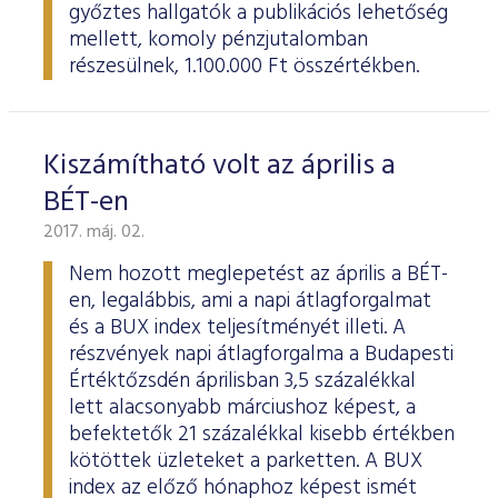
győztes hallgatók a publikációs lehetőség
mellett, komoly pénzjutalomban
részesülnek, 1.100.000 Ft összértékben.
Kiszámítható volt az április a
BÉT-en
2017. máj. 02.
Nem hozott meglepetést az április a BÉT-
en, legalábbis, ami a napi átlagforgalmat
és a BUX index teljesítményét illeti. A
részvények napi átlagforgalma a Budapesti
Értéktőzsdén áprilisban 3,5 százalékkal
lett alacsonyabb márciushoz képest, a
befektetők 21 százalékkal kisebb értékben
kötöttek üzleteket a parketten. A BUX
index az előző hónaphoz képest ismét