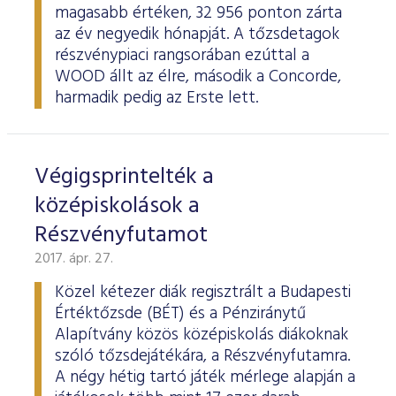
magasabb értéken, 32 956 ponton zárta
az év negyedik hónapját. A tőzsdetagok
részvénypiaci rangsorában ezúttal a
WOOD állt az élre, második a Concorde,
harmadik pedig az Erste lett.
Végigsprintelték a
középiskolások a
Részvényfutamot
2017. ápr. 27.
Közel kétezer diák regisztrált a Budapesti
Értéktőzsde (BÉT) és a Pénziránytű
Alapítvány közös középiskolás diákoknak
szóló tőzsdejátékára, a Részvényfutamra.
A négy hétig tartó játék mérlege alapján a