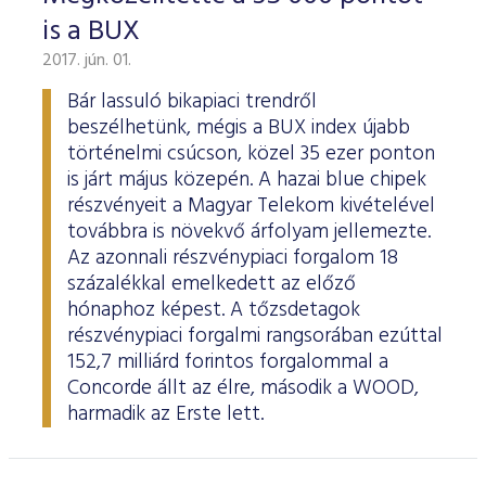
is a BUX
2017. jún. 01.
Bár lassuló bikapiaci trendről
beszélhetünk, mégis a BUX index újabb
történelmi csúcson, közel 35 ezer ponton
is járt május közepén. A hazai blue chipek
részvényeit a Magyar Telekom kivételével
továbbra is növekvő árfolyam jellemezte.
Az azonnali részvénypiaci forgalom 18
százalékkal emelkedett az előző
hónaphoz képest. A tőzsdetagok
részvénypiaci forgalmi rangsorában ezúttal
152,7 milliárd forintos forgalommal a
Concorde állt az élre, második a WOOD,
harmadik az Erste lett.