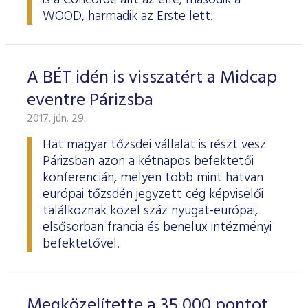
is a Concorde állt az élre, második a
WOOD, harmadik az Erste lett.
A BÉT idén is visszatért a Midcap
eventre Párizsba
2017. jún. 29.
Hat magyar tőzsdei vállalat is részt vesz
Párizsban azon a kétnapos befektetői
konferencián, melyen több mint hatvan
európai tőzsdén jegyzett cég képviselői
találkoznak közel száz nyugat-európai,
elsősorban francia és benelux intézményi
befektetővel.
Megközelítette a 35 000 pontot