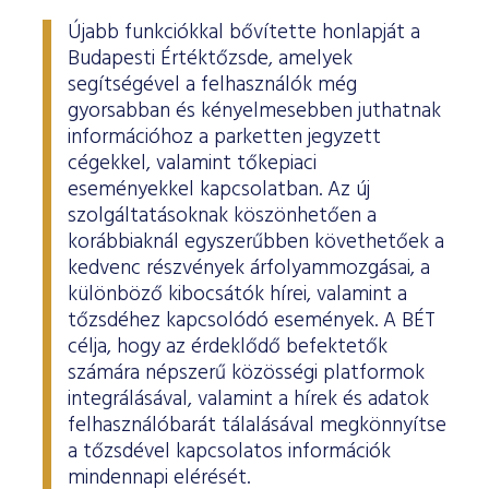
Újabb funkciókkal bővítette honlapját a
Budapesti Értéktőzsde, amelyek
segítségével a felhasználók még
gyorsabban és kényelmesebben juthatnak
információhoz a parketten jegyzett
cégekkel, valamint tőkepiaci
eseményekkel kapcsolatban. Az új
szolgáltatásoknak köszönhetően a
korábbiaknál egyszerűbben követhetőek a
kedvenc részvények árfolyammozgásai, a
különböző kibocsátók hírei, valamint a
tőzsdéhez kapcsolódó események. A BÉT
célja, hogy az érdeklődő befektetők
számára népszerű közösségi platformok
integrálásával, valamint a hírek és adatok
felhasználóbarát tálalásával megkönnyítse
a tőzsdével kapcsolatos információk
mindennapi elérését.