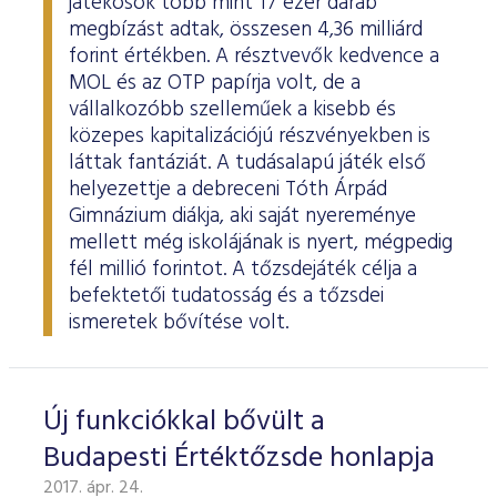
játékosok több mint 17 ezer darab
megbízást adtak, összesen 4,36 milliárd
forint értékben. A résztvevők kedvence a
MOL és az OTP papírja volt, de a
vállalkozóbb szelleműek a kisebb és
közepes kapitalizációjú részvényekben is
láttak fantáziát. A tudásalapú játék első
helyezettje a debreceni Tóth Árpád
Gimnázium diákja, aki saját nyereménye
mellett még iskolájának is nyert, mégpedig
fél millió forintot. A tőzsdejáték célja a
befektetői tudatosság és a tőzsdei
ismeretek bővítése volt.
Új funkciókkal bővült a
Budapesti Értéktőzsde honlapja
2017. ápr. 24.