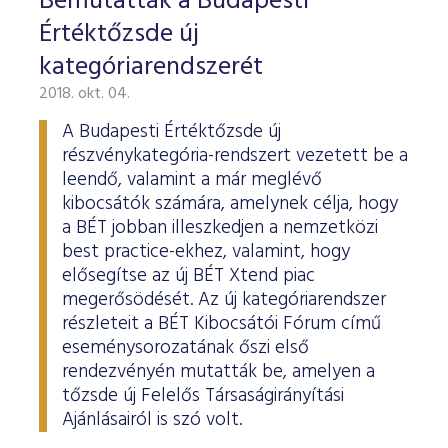
Bemutatták a Budapesti
Értéktőzsde új
kategóriarendszerét
2018. okt. 04.
A Budapesti Értéktőzsde új
részvénykategória-rendszert vezetett be a
leendő, valamint a már meglévő
kibocsátók számára, amelynek célja, hogy
a BÉT jobban illeszkedjen a nemzetközi
best practice-ekhez, valamint, hogy
elősegítse az új BÉT Xtend piac
megerősödését. Az új kategóriarendszer
részleteit a BÉT Kibocsátói Fórum című
eseménysorozatának őszi első
rendezvényén mutatták be, amelyen a
tőzsde új Felelős Társaságirányítási
Ajánlásairól is szó volt.