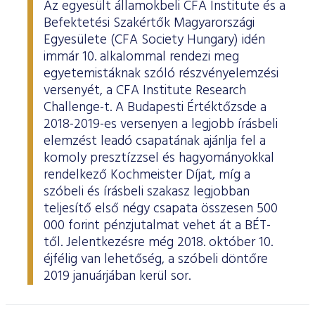
Az egyesült államokbeli CFA Institute és a
Befektetési Szakértők Magyarországi
Egyesülete (CFA Society Hungary) idén
immár 10. alkalommal rendezi meg
egyetemistáknak szóló részvényelemzési
versenyét, a CFA Institute Research
Challenge-t. A Budapesti Értéktőzsde a
2018-2019-es versenyen a legjobb írásbeli
elemzést leadó csapatának ajánlja fel a
komoly presztízzsel és hagyományokkal
rendelkező Kochmeister Díjat, míg a
szóbeli és írásbeli szakasz legjobban
teljesítő első négy csapata összesen 500
000 forint pénzjutalmat vehet át a BÉT-
től. Jelentkezésre még 2018. október 10.
éjfélig van lehetőség, a szóbeli döntőre
2019 januárjában kerül sor.