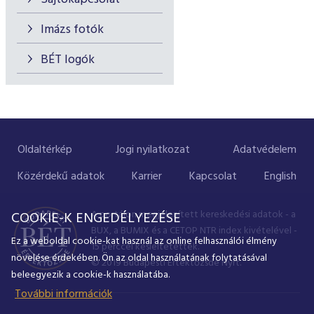
Imázs fotók
BÉT logók
Oldaltérkép
Jogi nyilatkozat
Adatvédelem
Közérdekű adatok
Karrier
Kapcsolat
English
A portálon megjelenített kereskedési adatok - a
COOKIE-K ENGEDÉLYEZÉSE
BUX, a BUMIX és a CETOP NTR index kivételével -
Ez a weboldal cookie-kat használ az online felhasználói élmény
15 perccel késleltetettek.
növelése érdekében. Ön az oldal használatának folytatásával
© 2019 Budapesti Értéktőzsde Nyrt.
beleegyezik a cookie-k használatába.
További információk