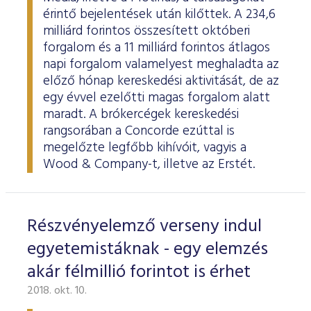
érintő bejelentések után kilőttek. A 234,6
milliárd forintos összesített októberi
forgalom és a 11 milliárd forintos átlagos
napi forgalom valamelyest meghaladta az
előző hónap kereskedési aktivitását, de az
egy évvel ezelőtti magas forgalom alatt
maradt. A brókercégek kereskedési
rangsorában a Concorde ezúttal is
megelőzte legfőbb kihívóit, vagyis a
Wood & Company-t, illetve az Erstét.
Részvényelemző verseny indul
egyetemistáknak - egy elemzés
akár félmillió forintot is érhet
2018. okt. 10.