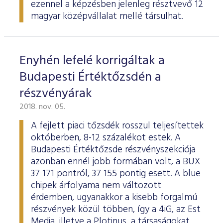
ezennel a képzésben jelenleg résztvevő 12
magyar középvállalat mellé társulhat.
Enyhén lefelé korrigáltak a
Budapesti Értéktőzsdén a
részvényárak
2018. nov. 05.
A fejlett piaci tőzsdék rosszul teljesítettek
októberben, 8-12 százalékot estek. A
Budapesti Értéktőzsde részvényszekciója
azonban ennél jobb formában volt, a BUX
37 171 pontról, 37 155 pontig esett. A blue
chipek árfolyama nem változott
érdemben, ugyanakkor a kisebb forgalmú
részvények közül többen, így a 4iG, az Est
Media, illetve a Plotinus, a társaságokat