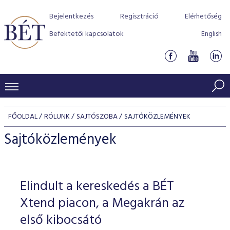
Bejelentkezés
Regisztráció
Elérhetőség
Befektetői kapcsolatok
English
KERESKEDÉSI ADATOK
FŐOLDAL
RÓLUNK
SAJTÓSZOBA
SAJTÓKÖZLEMÉNYEK
INDEXEK
BEFEKTETŐK
Sajtóközlemények
Részvényindexek
Piaci forgalom
Termékcsoportok
KIBOCSÁTÓK
Kötvényindexek
Kedvenc instrumentumok
Szabályozás
Indexek
Részvény és vállalati kötvény tőzsdei bevezetését támoga
Elindult a kereskedés a BÉT
TŐZSDETAGOK
Jelzáloglevél indexek
program
Azonnali Piac
Alkalmazott díjstruktúra
BÉT szabályzatok
Részvény szekció
Xtend piacon, a Megakrán az
Tőzsdetagok, üzletkötők
VENDOROK
Vállalati kötvény indexek
Származékos piac
BÉT Xtend - Részvénypiac egyszerűen
Részvények
első kibocsátó
Elszámolás
Befektetővédelem
Hitelpapír szekció
Útmutató a taggá váláshoz