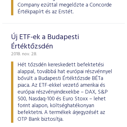
Company ezúttal megelőzte a Concorde
Értékpapírt és az Erstét.
Új ETF-ek a Budapesti
Értéktőzsdén
2018. nov. 28.
Hét tőzsdén kereskedett befektetési
alappal, továbbá hat európai részvénnyel
bővült a Budapesti Értéktőzsde BÉTa
piaca. Az ETF-ekkel vezető amerikai és
európai részvényindexekbe – DAX, S&P
500, Nasdaq-100 és Euro Stoxx – lehet
forint alapon, költséghatékonyan
befektetni. A termékek árjegyzését az
OTP Bank biztosítja.