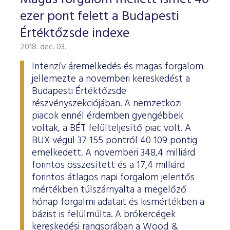
ESG Útmutató
ezer pont felett a Budapesti
Értéktőzsde indexe
2018. dec. 03.
Intenzív áremelkedés és magas forgalom
jellemezte a novemberi kereskedést a
Budapesti Értéktőzsde
részvényszekciójában. A nemzetközi
piacok ennél érdemben gyengébbek
voltak, a BÉT felülteljesítő piac volt. A
BUX végül 37 155 pontról 40 109 pontig
emelkedett. A novemberi 348,4 milliárd
forintos összesített és a 17,4 milliárd
forintos átlagos napi forgalom jelentős
mértékben túlszárnyalta a megelőző
hónap forgalmi adatait és kismértékben a
bázist is felülmúlta. A brókercégek
kereskedési rangsorában a Wood &