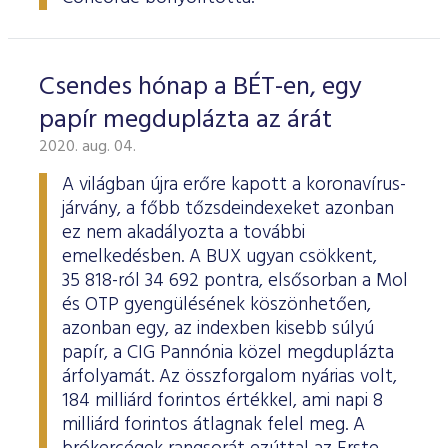
Csendes hónap a BÉT-en, egy
papír megduplázta az árát
2020. aug. 04.
A világban újra erőre kapott a koronavírus-
járvány, a főbb tőzsdeindexeket azonban
ez nem akadályozta a további
emelkedésben. A BUX ugyan csökkent,
35 818-ról 34 692 pontra, elsősorban a Mol
és OTP gyengülésének köszönhetően,
azonban egy, az indexben kisebb súlyú
papír, a CIG Pannónia közel megduplázta
árfolyamát. Az összforgalom nyárias volt,
184 milliárd forintos értékkel, ami napi 8
milliárd forintos átlagnak felel meg. A