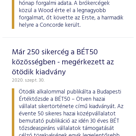
hónap forgalmi adata. A brókercégek
közül a Wood érte el a legnagyobb
forgalmat, őt követte az Erste, a harmadik
helyre a Concorde került.
Már 250 sikercég a BÉT50
közösségben - megérkezett az
ötödik kiadvány
2020. szept. 30.
Ötödik alkalommal publikálta a Budapesti
Értéktőzsde a BÉT50 – Ötven hazai
vállalat sikertörténete című kiadványát. Az
évente 50 sikeres hazai középvállalatot
bemutató publikáció az idén 30 éves BÉT
tőzsdeaspiráns vállalatok támogatását
célzó törekvésének egyik legjelentősebb