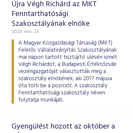
ESG Útmutató
Újra Végh Richárd az MKT
Fenntarthatósági
Szakosztályának elnöke
2020. nov. 25.
A Magyar Közgazdasági Társaság (MKT)
Felelős Vállalatirányítás Szakosztályának
mai napon tartott tisztújító ülésén ismét
Végh Richárdot, a Budapesti Értéktőzsde
vezérigazgatóját választották meg a
szakosztály elnökének, aki 2017 májusa
óta tölti be a pozíciót. A szakosztály
Fenntarthatósági szakosztály néven
folytatja munkáját
.
Gyengülést hozott az október a