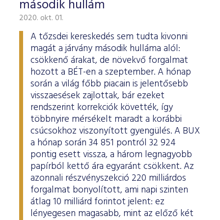
második hullám
2020. okt. 01.
A tőzsdei kereskedés sem tudta kivonni
magát a járvány második hulláma alól:
csökkenő árakat, de növekvő forgalmat
hozott a BÉT-en a szeptember. A hónap
során a világ főbb piacain is jelentősebb
visszaesések zajlottak, bár ezeket
rendszerint korrekciók követték, így
többnyire mérsékelt maradt a korábbi
csúcsokhoz viszonyított gyengülés. A BUX
a hónap során 34 851 pontról 32 924
pontig esett vissza, a három legnagyobb
papírból kettő ára egyaránt csökkent. Az
azonnali részvényszekció 220 milliárdos
forgalmat bonyolított, ami napi szinten
átlag 10 milliárd forintot jelent: ez
lényegesen magasabb, mint az előző két