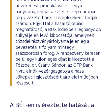
privatizációt követően dinamikus
növekedést produkálva lett egyre
nagyobbá, immár a kelet-közép európai
régió vezető banki szereplőjeként tartják
számon. Egyúttal a hazai tőkepiac
meghatározó, a BUX indexben legnagyobb
súllyal jelen lévő kibocsátója, amelynek
tőzsdei részvényárfolyama jelenleg a
bevezetési árfolyam mintegy
százszorosán forog. A rendezvény keretén
belül egy különleges díjat is kiosztott a
Tőzsde: dr. Csányi Sándor, az OTP Bank
Nyrt. elnök-vezérigazgatója a hazai
tőkepiac fejlesztéséért járó életműdíjban
részesült.
A BÉT-en is éreztette hatását a