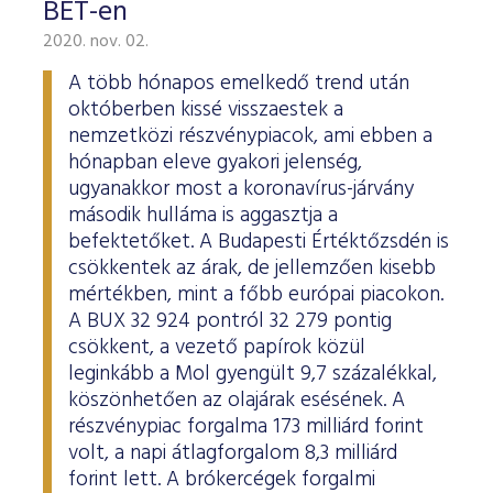
BÉT-en
2020. nov. 02.
A több hónapos emelkedő trend után
októberben kissé visszaestek a
nemzetközi részvénypiacok, ami ebben a
hónapban eleve gyakori jelenség,
ugyanakkor most a koronavírus-járvány
második hulláma is aggasztja a
befektetőket. A Budapesti Értéktőzsdén is
csökkentek az árak, de jellemzően kisebb
mértékben, mint a főbb európai piacokon.
A BUX 32 924 pontról 32 279 pontig
csökkent, a vezető papírok közül
leginkább a Mol gyengült 9,7 százalékkal,
köszönhetően az olajárak esésének. A
részvénypiac forgalma 173 milliárd forint
volt, a napi átlagforgalom 8,3 milliárd
forint lett. A brókercégek forgalmi