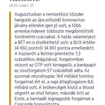
2020. szept. 01.
Augusztusban a nemzetközi tőzsdei
hangulat az újra erősödő koronavírus-
járvány ellenére igen jó volt, a főbb
amerikai indexek többször megdöntötték
történelmi csúcsaikat. A hatás valamelyest
a BÉT-en is érzékelhető volt: a BUX értéke
34 692 pontról 34 851 pontra emelkedett.
A húzóerőt a Richter jelentette 7,3
százalékos drágulással, forgalomban
viszont az OTP volt kimagasló: a bankpapír
az összforgalom 57 százalékát adta. Az
azonnali részvénypiac 164 milliárd forintos
forgalmat ért el, a napi átlagforgalom 8,6
milliárd volt. A brókercégek közül a Wood
végzett az első helyen, második lett az
Erste, a harmadik legnagyobb forgalmat a
Concorde bonyolította.