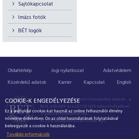
Sajtókapcsolat
Imázs fotók
BÉT logók
Oldaltérkép
Jogi nyilatkozat
Adatvédelem
Közérdekű adatok
Karrier
Kapcsolat
English
A portálon megjelenített kereskedési adatok - a
COOKIE-K ENGEDÉLYEZÉSE
BUX, a BUMIX és a CETOP NTR index kivételével -
Ez a weboldal cookie-kat használ az online felhasználói élmény
15 perccel késleltetettek.
növelése érdekében. Ön az oldal használatának folytatásával
© 2019 Budapesti Értéktőzsde Nyrt.
beleegyezik a cookie-k használatába.
További információk