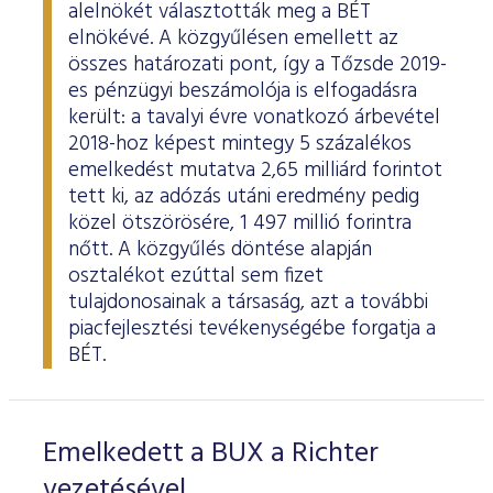
alelnökét választották meg a BÉT
elnökévé. A közgyűlésen emellett az
összes határozati pont, így a Tőzsde 2019-
es pénzügyi beszámolója is elfogadásra
került: a tavalyi évre vonatkozó árbevétel
2018-hoz képest mintegy 5 százalékos
emelkedést mutatva 2,65 milliárd forintot
tett ki, az adózás utáni eredmény pedig
közel ötszörösére, 1 497 millió forintra
nőtt. A közgyűlés döntése alapján
osztalékot ezúttal sem fizet
tulajdonosainak a társaság, azt a további
piacfejlesztési tevékenységébe forgatja a
BÉT.
Emelkedett a BUX a Richter
vezetésével