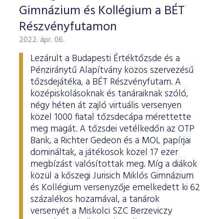
Gimnázium és Kollégium a BÉT
Részvényfutamon
2022. ápr. 06.
Lezárult a Budapesti Értéktőzsde és a
Pénziránytű Alapítvány közös szervezésű
tőzsdejátéka, a BÉT Részvényfutam. A
középiskolásoknak és tanáraiknak szóló,
négy héten át zajló virtuális versenyen
közel 1000 fiatal tőzsdecápa mérettette
meg magát. A tőzsdei vetélkedőn az OTP
Bank, a Richter Gedeon és a MOL papírjai
domináltak, a játékosok közel 17 ezer
megbízást valósítottak meg. Míg a diákok
közül a kőszegi Jurisich Miklós Gimnázium
és Kollégium versenyzője emelkedett ki 62
százalékos hozamával, a tanárok
versenyét a Miskolci SZC Berzeviczy