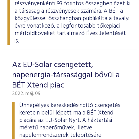
részvényenkénti 93 forintos összegben fizet ki
a társaság a részvényesek számára. A BÉT a
közgyűléssel összhangban
publikálta
a tavalyi
évre vonatkozó, a legfontosabb tőkepiaci
mérföldköveket tartalmazó Éves Jelentését
is.
Az EU-Solar csengetett,
napenergia-társasággal bővül a
BÉT Xtend piac
2022. máj. 09.
Ünnepélyes kereskedésindító csengetés
keretein belül lépett ma a BÉT Xtend
piacára az EU-Solar Nyrt. A háztartási
méretű naperőművek, illetve
napelemrendszerek telepítésére