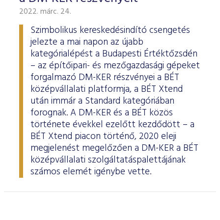
2022. márc. 24.
Szimbolikus kereskedésindító csengetés
jelezte a mai napon az újabb
kategórialépést a Budapesti Értéktőzsdén
– az építőipari- és mezőgazdasági gépeket
forgalmazó DM-KER részvényei a BÉT
középvállalati platformja, a BÉT Xtend
után immár a Standard kategóriában
forognak. A DM-KER és a BÉT közös
története évekkel ezelőtt kezdődött – a
BÉT Xtend piacon történő, 2020 eleji
megjelenést megelőzően a DM-KER a BÉT
középvállalati szolgáltatáspalettájának
számos elemét igénybe vette.