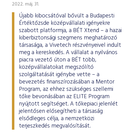
ESG Útmutató
2022. máj. 31.
Újabb kibocsátóval bővült a Budapesti
Értéktőzsde középvállalati igényekre
szabott platformja, a BÉT Xtend – a hazai
kiberbiztonsági szegmens meghatározó
társasága, a Vivetech részvényeivel indult
meg a kereskedés. A vállalat a nyilvános
piacra vezető úton a BÉT több,
középvállalatokat megszólító
szolgáltatását igénybe vette – a
bevezetés finanszírozásában a Mentor
Program, az ehhez szükséges szellemi
tőke bevonásában az ELITE Program
nyújtott segítséget. A tőkepiaci jelenlét
jelentősen elősegítheti a társaság
elsődleges célja, a nemzetközi
terjeszkedés megvalósítását.