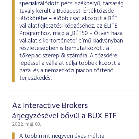
specializálódott pécsi székhelyű, társaság
tavaly került a Budapesti Értéktőzsde
látókörébe – előbb csatlakozott a BÉT
vállalatfejlesztési képzéséhez, az ELITE
Programhoz, majd a „BÉT50 – Ötven hazai
vállalat sikertörténete” című kiadványban
részletesebben is bemutatkozott a
tőkepiac szereplői számára. A tőzsdére
lépéssel a vállalat célja többek között a
hazai és a nemzetközi piacon történő
terjeszkedés.
Az Interactive Brokers
árjegyzésével bővül a BUX ETF
2022. máj. 03.
A több mint negyven éves múltra