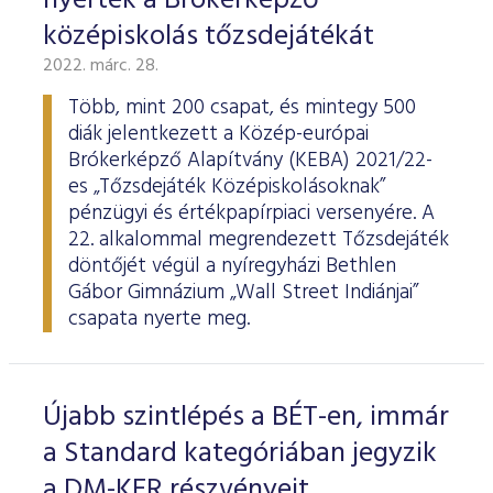
nyerték a Brókerképző
középiskolás tőzsdejátékát
2022. márc. 28.
Több, mint 200 csapat, és mintegy 500
diák jelentkezett a Közép-európai
Brókerképző Alapítvány (KEBA) 2021/22-
es „Tőzsdejáték Középiskolásoknak”
pénzügyi és értékpapírpiaci versenyére. A
22. alkalommal megrendezett Tőzsdejáték
döntőjét végül a nyíregyházi Bethlen
Gábor Gimnázium „Wall Street Indiánjai”
csapata nyerte meg.
Újabb szintlépés a BÉT-en, immár
a Standard kategóriában jegyzik
a DM-KER részvényeit