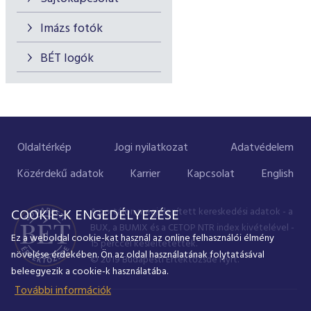
Imázs fotók
BÉT logók
Oldaltérkép
Jogi nyilatkozat
Adatvédelem
Közérdekű adatok
Karrier
Kapcsolat
English
A portálon megjelenített kereskedési adatok - a
COOKIE-K ENGEDÉLYEZÉSE
BUX, a BUMIX és a CETOP NTR index kivételével -
Ez a weboldal cookie-kat használ az online felhasználói élmény
15 perccel késleltetettek.
növelése érdekében. Ön az oldal használatának folytatásával
© 2019 Budapesti Értéktőzsde Nyrt.
beleegyezik a cookie-k használatába.
További információk