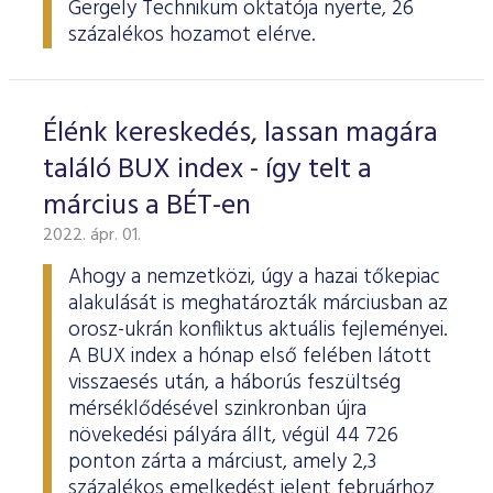
Gergely Technikum oktatója nyerte, 26
százalékos hozamot elérve.
Élénk kereskedés, lassan magára
találó BUX index - így telt a
március a BÉT-en
2022. ápr. 01.
Ahogy a nemzetközi, úgy a hazai tőkepiac
alakulását is meghatározták márciusban az
orosz-ukrán konfliktus aktuális fejleményei.
A BUX index a hónap első felében látott
visszaesés után, a háborús feszültség
mérséklődésével szinkronban újra
növekedési pályára állt, végül 44 726
ponton zárta a márciust, amely 2,3
százalékos emelkedést jelent februárhoz