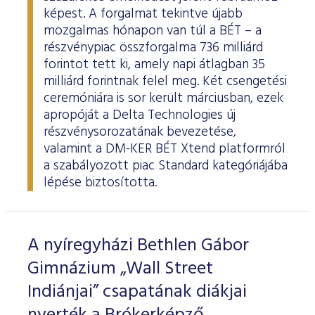
képest. A forgalmat tekintve újabb
mozgalmas hónapon van túl a BÉT – a
részvénypiac összforgalma 736 milliárd
forintot tett ki, amely napi átlagban 35
milliárd forintnak felel meg. Két csengetési
ceremóniára is sor került márciusban, ezek
apropóját a Delta Technologies új
részvénysorozatának bevezetése,
valamint a DM-KER BÉT Xtend platformról
a szabályozott piac Standard kategóriájába
lépése biztosította.
A nyíregyházi Bethlen Gábor
Gimnázium „Wall Street
Indiánjai” csapatának diákjai