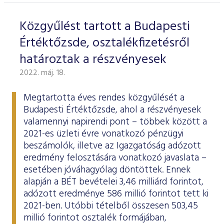
Közgyűlést tartott a Budapesti
Értéktőzsde, osztalékfizetésről
határoztak a részvényesek
2022. máj. 18.
Megtartotta éves rendes közgyűlését a
Budapesti Értéktőzsde, ahol a részvényesek
valamennyi napirendi pont – többek között a
2021-es üzleti évre vonatkozó pénzügyi
beszámolók, illetve az Igazgatóság adózott
eredmény felosztására vonatkozó javaslata –
esetében jóváhagyólag döntöttek. Ennek
alapján a BÉT bevételei 3,46 milliárd forintot,
adózott eredménye 586 millió forintot tett ki
2021-ben. Utóbbi tételből összesen 503,45
millió forintot osztalék formájában,