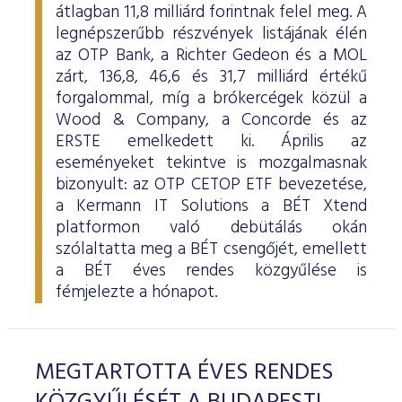
átlagban 11,8 milliárd forintnak felel meg. A
legnépszerűbb részvények listájának élén
az OTP Bank, a Richter Gedeon és a MOL
zárt, 136,8, 46,6 és 31,7 milliárd értékű
forgalommal, míg a brókercégek közül a
Wood & Company, a Concorde és az
ERSTE emelkedett ki. Április az
eseményeket tekintve is mozgalmasnak
bizonyult: az OTP CETOP ETF bevezetése,
a Kermann IT Solutions a BÉT Xtend
platformon való debütálás okán
szólaltatta meg a BÉT csengőjét, emellett
a BÉT éves rendes közgyűlése is
fémjelezte a hónapot.
MEGTARTOTTA ÉVES RENDES