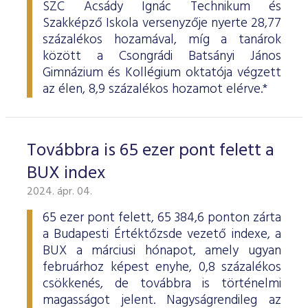
SZC Acsády Ignác Technikum és
Szakképző Iskola versenyzője nyerte 28,77
százalékos hozamával, míg a tanárok
között a Csongrádi Batsányi János
Gimnázium és Kollégium oktatója végzett
az élen, 8,9 százalékos hozamot elérve.*
Továbbra is 65 ezer pont felett a
BUX index
2024. ápr. 04.
65 ezer pont felett, 65 384,6 ponton zárta
a Budapesti Értéktőzsde vezető indexe, a
BUX a márciusi hónapot, amely ugyan
februárhoz képest enyhe, 0,8 százalékos
csökkenés, de továbbra is történelmi
magasságot jelent. Nagyságrendileg az