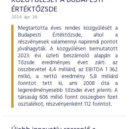
KÖZGYŰLÉSÉT A BUDAPESTI
ÉRTÉKTŐZSDE
2024. ápr. 26.
Megtartotta éves rendes közgyűlését a
Budapesti Értéktőzsde, ahol a
részvényesek valamennyi napirendi pontot
jóváhagyták. A közgyűlésen bemutatott
2023. évi üzleti beszámoló alapján a
Tőzsde eredményes évet zárt: az
összbevétel 4,4 milliárd, az EBITDA 1 362
millió, a nettó eredmény 5,8 milliárd
forintot tett ki, ami 2008 óta a
legeredményesebb tőzsdei évet jelenti. A
társaság 606 millió forint összegben fizet
osztalékot, részvényenként 112 forintot.