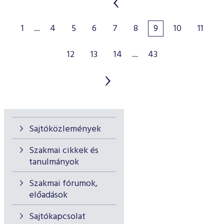
1
...
4
5
6
7
8
9
10
11
12
13
14
...
43
Sajtóközlemények
Szakmai cikkek és
tanulmányok
Szakmai fórumok,
előadások
Sajtókapcsolat