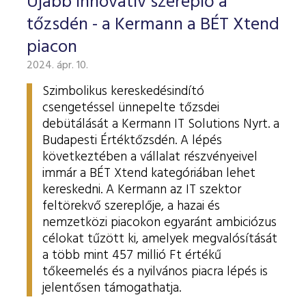
Újabb innovatív szereplő a
tőzsdén - a Kermann a BÉT Xtend
piacon
2024. ápr. 10.
Szimbolikus kereskedésindító
csengetéssel ünnepelte tőzsdei
debütálását a Kermann IT Solutions Nyrt. a
Budapesti Értéktőzsdén. A lépés
következtében a vállalat részvényeivel
immár a BÉT Xtend kategóriában lehet
kereskedni. A Kermann az IT szektor
feltörekvő szereplője, a hazai és
nemzetközi piacokon egyaránt ambiciózus
célokat tűzött ki, amelyek megvalósítását
a több mint 457 millió Ft értékű
tőkeemelés és a nyilvános piacra lépés is
jelentősen támogathatja.