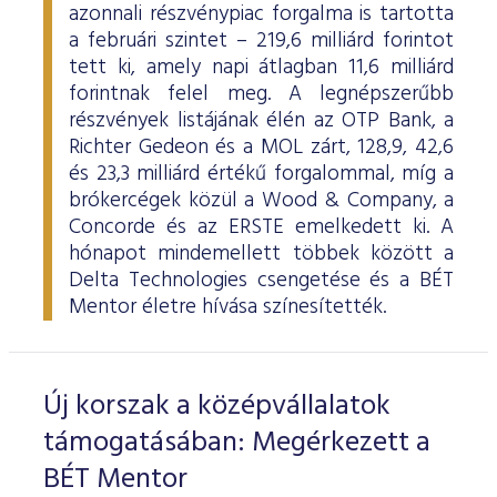
azonnali részvénypiac forgalma is tartotta
a februári szintet – 219,6 milliárd forintot
tett ki, amely napi átlagban 11,6 milliárd
forintnak felel meg. A legnépszerűbb
részvények listájának élén az OTP Bank, a
Richter Gedeon és a MOL zárt, 128,9, 42,6
és 23,3 milliárd értékű forgalommal, míg a
brókercégek közül a Wood & Company, a
Concorde és az ERSTE emelkedett ki. A
hónapot mindemellett többek között a
Delta Technologies csengetése és a BÉT
Mentor életre hívása színesítették.
Új korszak a középvállalatok
támogatásában: Megérkezett a
BÉT Mentor