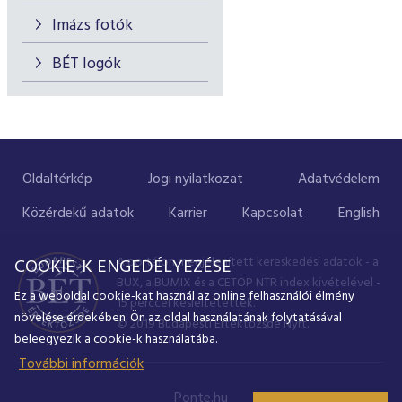
Imázs fotók
BÉT logók
Oldaltérkép
Jogi nyilatkozat
Adatvédelem
Közérdekű adatok
Karrier
Kapcsolat
English
A portálon megjelenített kereskedési adatok - a
COOKIE-K ENGEDÉLYEZÉSE
BUX, a BUMIX és a CETOP NTR index kivételével -
Ez a weboldal cookie-kat használ az online felhasználói élmény
15 perccel késleltetettek.
növelése érdekében. Ön az oldal használatának folytatásával
© 2019 Budapesti Értéktőzsde Nyrt.
beleegyezik a cookie-k használatába.
További információk
Ponte.hu