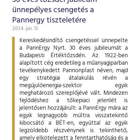
ESG Útmutató
ünnepélyes csengetés a
Pannergy tiszteletére
2024. jún. 13.
Kereskedésindító csengetéssel ünnepelte
a PannErgy Nyrt. 30 éves jubileumát a
Budapesti Értéktőzsdén. Az 1922-ben
alapított cég eredetileg a műanyagiparban
tevékenykedett Pannonplast néven, majd
egy stratégiai átalakulás révén a
megújulóenergia-szektor egyik
meghatározó szereplőjévé vált. Mindezen
fejlődéshez a tőkepiaci jelenlét is
jelentősen hozzájárult: a PannErgy mára az
egyik legnagyobb múltra visszatekintő
kibocsátó a BÉT-en, egyúttal az egyik
legzöldebb részvénynek is tekinthető,
amely elkötelezett a fenntarthatóság és a