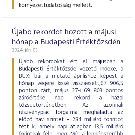
környezettudatosság mellett.
Újabb rekordot hozott a májusi
hónap a Budapesti Értéktőzsdén
2024. jún. 03.
Újabb rekordokat ért el májusban a
Budapesti Értéktőzsde vezető indexe, a
BUX: bár a mutató áprilishoz képest a
hónap végére kissé visszaesett,67 906,5
ponton zárt, május 27-i 69 803 pontos
záróértéke napi rekord a hazai
tőzsdetörténetben. Az azonnali
részvénypiac forgalma meghaladta az
előző havi szintet – 284 milliárd forintot
tett ki, amely napi átlagban 13,5 milliárd
forintnak felel meg. Míg a legnépszerűbb