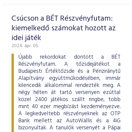
Csúcson a BÉT Részvényfutam:
kiemelkedő számokat hozott az
idei játék
2024. ápr. 05.
Újabb rekordokat döntött a BÉT
Részvényfutam. A tőzsdejátékot a
Budapesti Értéktőzsde és a Pénziránytű
Alapítvány együttműködésében, immár
kilencedik alkalommal rendezték meg. A
négy héten át tartó versenyen ezúttal
közel 2400 játékos szállt ringbe, több
mint 40 ezer megbízást kezdeményezve.
A legkedveltebb részvényeknek az OTP
Bank mellett az AutoWallis és a 4iG
bizonyultak. A tanulók versenyét a Pápai