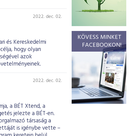
2022. dec. 02.
KÖVESS MINKET
ri és Kereskedelmi
FACEBOOKON!
célja, hogy olyan
tségével azok
övetelményeinek.
2022. dec. 02.
mja, a BÉT Xtend, a
tés jelezte a BÉT-en.
forgalmazó társaság a
ttáját is igénybe vette –
gram keretein belül,