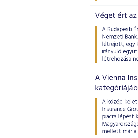
Véget ért a
A Budapesti Ér
Nemzeti Bank,
létrejött, egy
irányuló együ
létrehozása né
A Vienna In
kategóriájá
A közép-kelet 
Insurance Gro
piacra lépést 
Magyarországo
mellett már a 