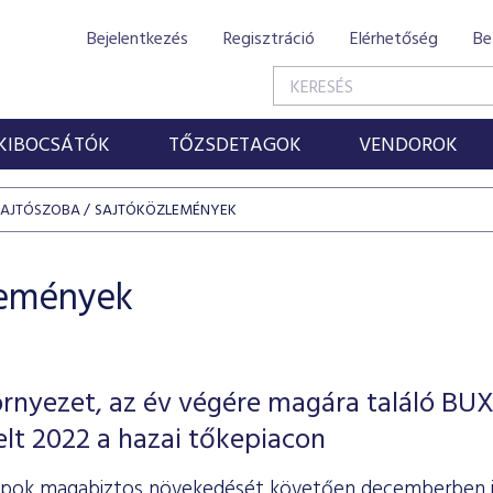
Bejelentkezés
Regisztráció
Elérhetőség
Be
KIBOCSÁTÓK
TŐZSDETAGOK
VENDOROK
SAJTÓSZOBA
SAJTÓKÖZLEMÉNYEK
lemények
rnyezet, az év végére magára találó BU
telt 2022 a hazai tőkepiacon
pok magabiztos növekedését követően decemberben is