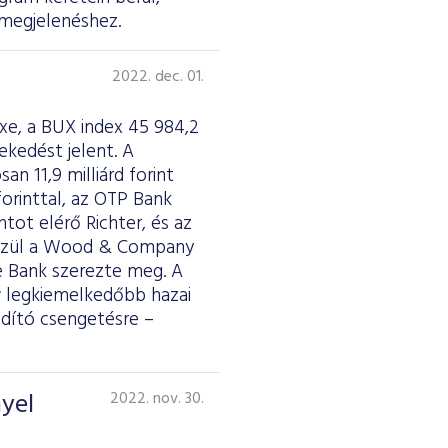
 megjelenéshez.
2022. dec. 01.
xe, a BUX index 45 984,2
ekedést jelent. A
an 11,9 milliárd forint
forinttal, az OTP Bank
ntot elérő Richter, és az
k közül a Wood & Company
te Bank szerezte meg. A
 legkiemelkedőbb hazai
dító csengetésre –
yel
2022. nov. 30.