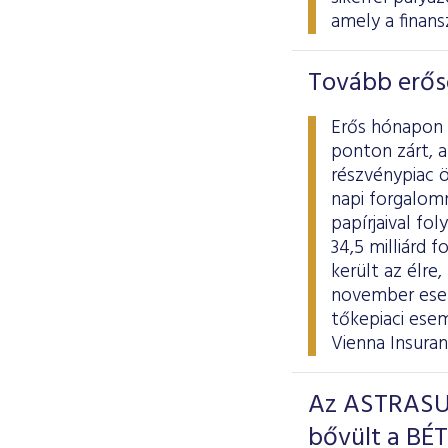
amely a finans
Tovább erős
Erős hónapon 
ponton zárt, a
részvénypiac ö
napi forgalomn
papírjaival fo
34,5 milliárd
került az élre
november esem
tőkepiaci ese
Vienna Insura
Az ASTRASUN
bővült a BÉT