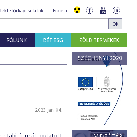
fektetői kapcsolatok
English
RÓLUNK
BÉT ESG
ZÖLD TERMÉKEK
SZÉCHENYI 2020
X
2023. jan. 04.
 stabil formát mutatott
VIDEÓTÁR