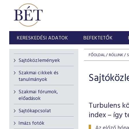
KERESKEDÉSI ADATOK
BEFEKTETŐK
FŐOLDAL
RÓLUNK
Sajtóközlemények
Szakmai cikkek és
Sajtóköz
tanulmányok
Szakmai fórumok,
előadások
Turbulens kö
Sajtókapcsolat
index – így 
Imázs fotók
Az előző hóna