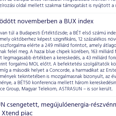
zírozási oldal mellett szakmai támogatást is nyújtott a
ödött novemberben a BUX index
van túl a Budapesti Értéktőzsde; a BÉT első számú inde
mely októberhez képest szignifikáns, 12 százalékos növ
sszforgalma elérte a 249 milliárd forintot, amely átlagos
ak felel meg. A hazai blue chipek körében, 163 milliárd 
lyt legmagasabb értékben a kereskedés, a 43 milliárd fori
 forint forgalmú MOL előtt. A befektetési szolgáltató
, míg a második helyet a Concorde, a harmadikat az Ers
ények tekintetében is mozgalmasnak bizonyult, az év
ménye, a BÉT50 konferencia mellett három kereskedésin
nce Group, Magyar Telekom, ASTRASUN – is sor került.
 csengetett, megújulóenergia-részvénn
 Xtend piac