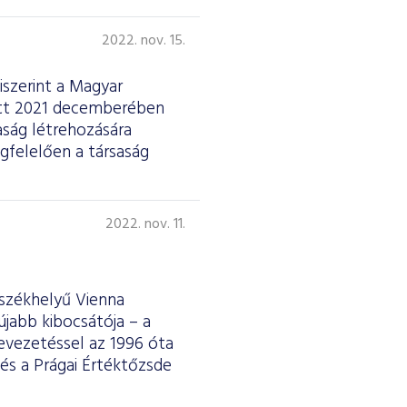
2022. nov. 15.
iszerint a Magyar
ött 2021 decemberében
aság létrehozására
gfelelően a társaság
2022. nov. 11.
 székhelyű Vienna
jabb kibocsátója – a
evezetéssel az 1996 óta
és a Prágai Értéktőzsde