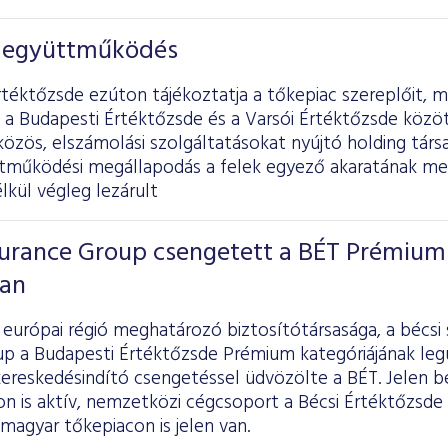
z együttműködés
téktőzsde ezúton tájékoztatja a tőkepiac szereplőit, m
 a Budapesti Értéktőzsde és a Varsói Értéktőzsde köz
 közös, elszámolási szolgáltatásokat nyújtó holding társ
ttműködési megállapodás a felek egyező akaratának me
lkül végleg lezárult
surance Group csengetett a BÉT Prémium
ban
európai régió meghatározó biztosítótársasága, a bécsi
up a Budapesti Értéktőzsde Prémium kategóriájának legú
kereskedésindító csengetéssel üdvözölte a BÉT. Jelen b
n is aktív, nemzetközi cégcsoport a Bécsi Értéktőzsde 
magyar tőkepiacon is jelen van.