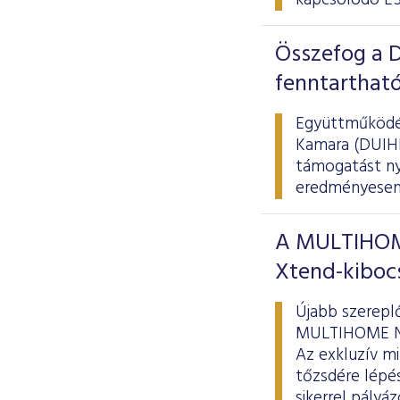
kapcsolódó ES
Összefog a D
fenntarthat
Együttműködés
Kamara (DUIHK)
támogatást nyú
eredményesen 
A MULTIHOME
Xtend-kiboc
Újabb szereplő
MULTIHOME Nyr
Az exkluzív mi
tőzsdére lépés
sikerrel pályá