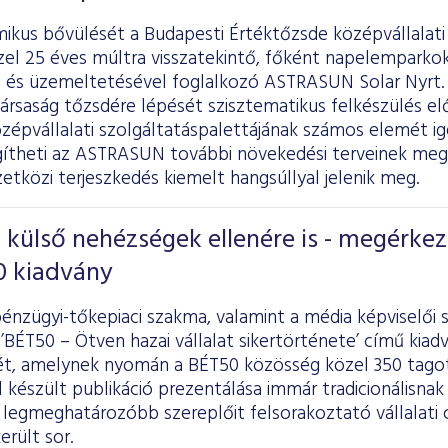
mikus bővülését a Budapesti Értéktőzsde középvállalati
zel 25 éves múltra visszatekintő, főként napelemparkok
el és üzemeltetésével foglalkozó ASTRASUN Solar Nyrt.
társaság tőzsdére lépését szisztematikus felkészülés 
zépvállalati szolgáltatáspalettájának számos elemét ig
egítheti az ASTRASUN további növekedési terveinek meg
tközi terjeszkedés kiemelt hangsúllyal jelenik meg.
külső nehézségek ellenére is - megérkez
0 kiadvány
énzügyi-tőkepiaci szakma, valamint a média képviselői 
’BÉT50 – Ötven hazai vállalat sikertörténete’ című kiad
ét, amelynek nyomán a BÉT50 közösség közel 350 tagot
készült publikáció prezentálása immár tradicionálisnak 
 legmeghatározóbb szereplőit felsorakoztató vállalati 
erült sor.