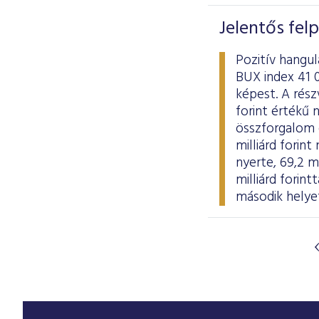
Jelentős fel
Pozitív hangu
BUX index 41 
képest. A rés
forint értékű 
összforgalom e
milliárd forin
nyerte, 69,2 m
milliárd forin
második helye