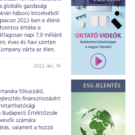
 globális gazdasági
ukrán háború kitöréséből
piacon 2022-ben is élénk
forintos értéke is
tlagosan napi 7,9 milliárd
n, éves és havi szinten
Company zárta az élen.
2022. dec. 14.
ESG JELENTÉS
rtanára fókuszáló,
lesztés-finanszírozásért
enntarthatósági
 a Budapesti Értéktőzsde
ztvevők számára
árás, valamint a hozzá