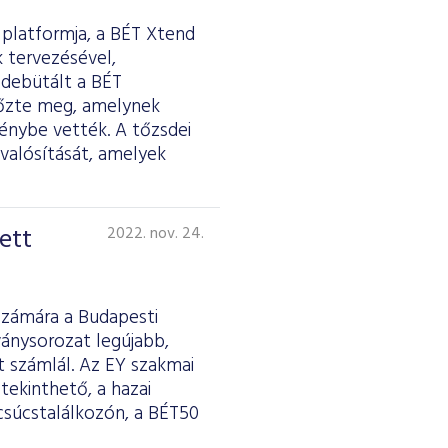
 platformja, a BÉT Xtend
 tervezésével,
 debütált a BÉT
előzte meg, amelynek
énybe vették. A tőzsdei
valósítását, amelyek
ett
2022. nov. 24.
számára a Budapesti
ványsorozat legújabb,
 számlál. Az EY szakmai
tekinthető, a hazai
csúcstalálkozón, a BÉT50