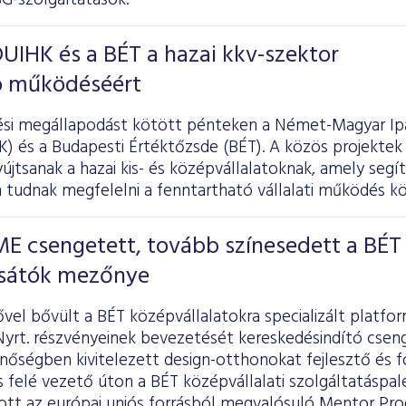
G-szolgáltatások.
UIHK és a BÉT a hazai kkv-szektor
ó működéséért
i megállapodást kötött pénteken a Német-Magyar Ipa
 és a Budapesti Értéktőzsde (BÉT). A közös projektek 
jtsanak a hazai kis- és középvállalatoknak, amely segí
tudnak megfelelni a fenntartható vállalati működés k
 csengetett, tovább színesedett a BÉT
sátók mezőnye
vel bővült a BÉT középvállalatokra specializált platfor
t. részvényeinek bevezetését kereskedésindító csenge
nőségben kivitelezett design-otthonokat fejlesztő és 
 felé vezető úton a BÉT középvállalati szolgáltatáspale
zott az európai uniós forrásból megvalósuló Mentor Pro