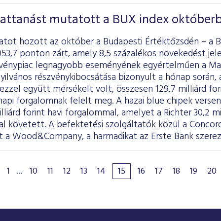
pattanást mutatott a BUX index október
latot hozott az október a Budapesti Értéktőzsdén – a B
053,7 ponton zárt, amely 8,5 százalékos növekedést je
zvénypiac legnagyobb eseményének egyértelműen a Mast
nyilvános részvénykibocsátása bizonyult a hónap során, 
zzel együtt mérsékelt volt, összesen 129,7 milliárd fori
t napi forgalomnak felelt meg. A hazai blue chipek vers
illiárd forint havi forgalommal, amelyet a Richter 30,2 m
ttal követett. A befektetési szolgáltatók közül a Concor
t a Wood&Company, a harmadikat az Erste Bank szere
1
...
10
11
12
13
14
15
16
17
18
19
20