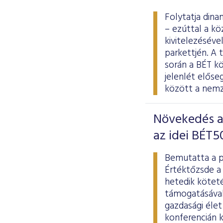
Folytatja dina
– ezúttal a kö
kivitelezésév
parkettjén. A 
során a BÉT kö
jelenlét elős
között a nemze
Növekedés a 
az idei BÉT5
Bemutatta a p
Értéktőzsde a 
hetedik kötet
támogatásával 
gazdasági élet
konferencián k