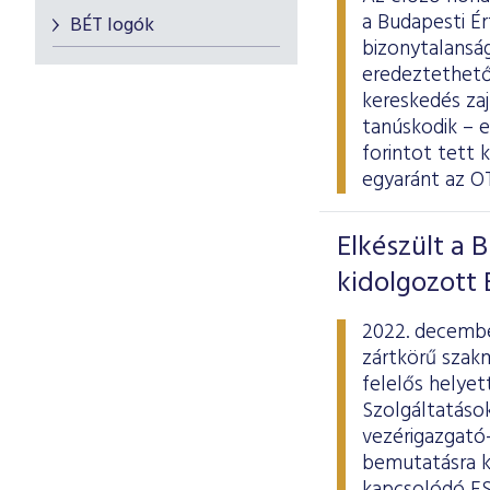
a Budapesti Ér
BÉT logók
bizonytalanság
eredeztethető 
kereskedés zaj
tanúskodik – e
forintot tett 
egyaránt az O
Elkészült a 
kidolgozott
2022. decembe
zártkörű szak
felelős helyet
Szolgáltatások
vezérigazgató-
bemutatásra ke