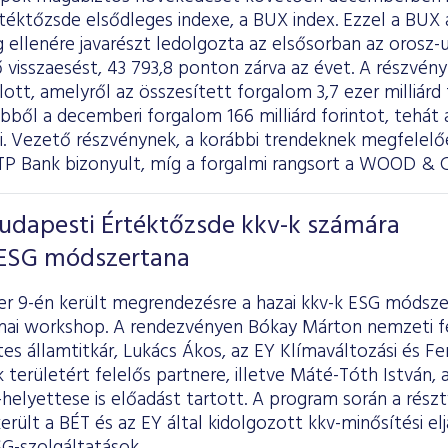
téktőzsde elsődleges indexe, a BUX index. Ezzel a BUX a
 ellenére javarészt ledolgozta az elsősorban az orosz-
visszaesést, 43 793,8 ponton zárva az évet. A részvény
lott, amelyről az összesített forgalom 3,7 ezer milliárd 
bből a decemberi forgalom 166 milliárd forintot, tehát á
ki. Vezető részvénynek, a korábbi trendeknek megfelelőe
TP Bank bizonyult, míg a forgalmi rangsort a WOOD & 
Budapesti Értéktőzsde kkv-k számára
 ESG módszertana
r 9-én került megrendezésre a hazai kkv-k ESG módsze
mai workshop. A rendezvényen Bókay Márton nemzeti fej
tes államtitkár, Lukács Ákos, az EY Klímaváltozási és F
 területért felelős partnere, illetve Máté-Tóth István,
helyettese is előadást tartott. A program során a rés
rült a BÉT és az EY által kidolgozott kkv-minősítési elj