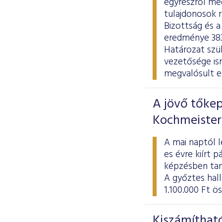
egyrészről meg
tulajdonosok r
Bizottság és a
eredménye 383 
Határozat szül
vezetősége is
megvalósult e
A jövő tőkep
Kochmeister
A mai naptól l
es évre kiírt 
képzésben tan
A győztes hal
1.100.000 Ft ö
Kiszámítható