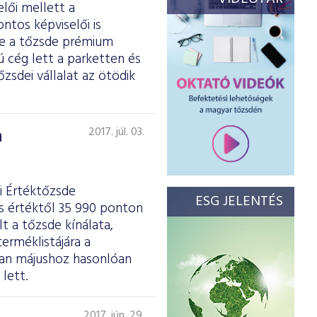
elői mellett a
ntos képviselői is
se a tőzsde prémium
ú cég lett a parketten és
zsdei vállalat az ötödik
a
2017. júl. 03.
i Értéktőzsde
ESG JELENTÉS
es értéktől 35 990 ponton
t a tőzsde kínálata,
erméklistájára a
ban májushoz hasonlóan
lett.
2017. jún. 29.