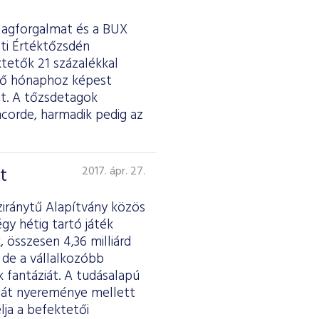
tlagforgalmat és a BUX
sti Értéktőzsdén
ktetők 21 százalékkal
őző hónaphoz képest
át. A tőzsdetagok
ncorde, harmadik pedig az
t
2017. ápr. 27.
ziránytű Alapítvány közös
gy hétig tartó játék
 összesen 4,36 milliárd
 de a vállalkozóbb
k fantáziát. A tudásalapú
saját nyereménye mellett
lja a befektetői