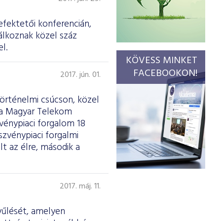
efektetői konferencián,
álkoznak közel száz
l.
KÖVESS MINKET
FACEBOOKON!
2017. jún. 01.
történelmi csúcson, közel
t a Magyar Telekom
zvénypiaci forgalom 18
zvénypiaci forgalmi
lt az élre, második a
2017. máj. 11.
yűlését, amelyen