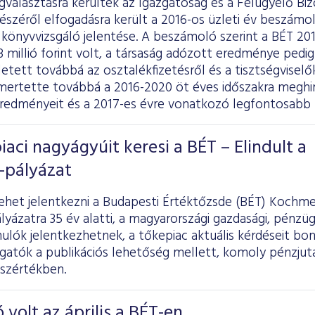
választásra kerültek az Igazgatóság és a Felügyelő Biz
észéről elfogadásra került a 2016-os üzleti év beszámol
 könyvvizsgáló jelentése. A beszámoló szerint a BÉT 20
millió forint volt, a társaság adózott eredménye pedig 73
etett továbbá az osztalékfizetésről és a tisztségviselők 
mertette továbbá a 2016-2020 öt éves időszakra meghir
redményeit és a 2017-es évre vonatkozó legfontosabb 
iaci nagyágyúit keresi a BÉT – Elindult a
-pályázat
ehet jelentkezni a Budapesti Értéktőzsde (BÉT) Kochmei
pályázatra 35 év alatti, a magyarországi gazdasági, pénzüg
ulók jelentkezhetnek, a tőkepiac aktuális kérdéseit bo
lgatók a publikációs lehetőség mellett, komoly pénzju
sszértékben.
 volt az április a BÉT-en