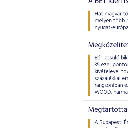
A BÉT idén i
Hat magyar tőz
melyen több m
nyugat-európai
Megközelítet
Bár lassuló bi
35 ezer ponton
kivételével to
százalékkal e
rangsorában ez
WOOD, harmadi
Megtartotta
A Budapesti É