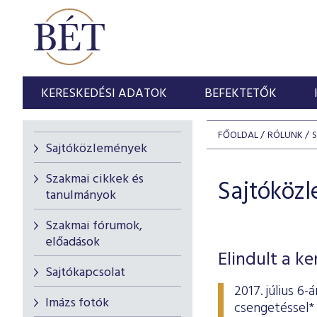
KERESKEDÉSI ADATOK
BEFEKTETŐK
FŐOLDAL
RÓLUNK
Sajtóközlemények
Szakmai cikkek és
Sajtóköz
tanulmányok
Szakmai fórumok,
előadások
Elindult a k
Sajtókapcsolat
2017. július 6
Imázs fotók
csengetéssel* 