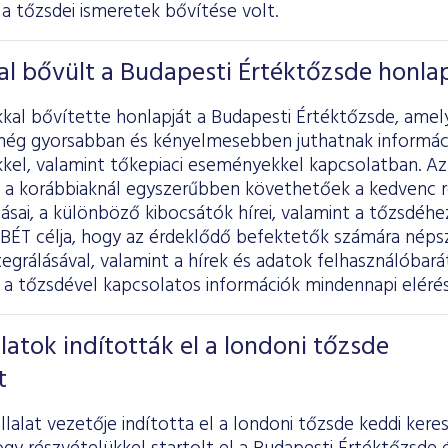
a tőzsdei ismeretek bővítése volt.
al bővült a Budapesti Értéktőzsde honla
kkal bővítette honlapját a Budapesti Értéktőzsde, amel
még gyorsabban és kényelmesebben juthatnak informác
kel, valamint tőkepiaci eseményekkel kapcsolatban. Az
a korábbiaknál egyszerűbben követhetőek a kedvenc 
sai, a különböző kibocsátók hírei, valamint a tőzsdéh
BÉT célja, hogy az érdeklődő befektetők számára néps
egrálásával, valamint a hírek és adatok felhasználóbarát
a tőzsdével kapcsolatos információk mindennapi elérés
latok indították el a londoni tőzsde
t
lalat vezetője indította el a londoni tőzsde keddi ker