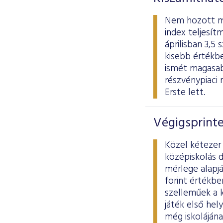
Nem hozott meg
index teljesít
áprilisban 3,5
kisebb értékb
ismét magasab
részvénypiaci 
Erste lett.
Végigsprint
Közel kétezer 
középiskolás d
mérlege alapjá
forint értékbe
szelleműek a k
játék első hel
még iskolájána