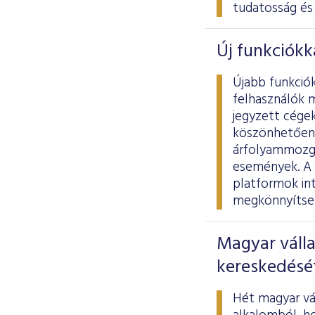
tudatosság és 
Új funkciókk
Újabb funkció
felhasználók 
jegyzett cégek
köszönhetően 
árfolyammozgá
események. A 
platformok int
megkönnyítse 
Magyar válla
kereskedésé
Hét magyar vál