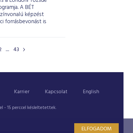
 és a Londoni Tőzsde
ogramja. A BÉT
színvonalú képzést
i forrásbevonást is
2
...
43
Karrier
Kapcsolat
English
 - 15 perccel késleltetettek.
ELFOGADOM