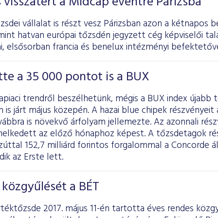
s visszatért a Midcap eventre Párizsba
sdei vállalat is részt vesz Párizsban azon a kétnapos b
int hatvan európai tőzsdén jegyzett cég képviselői tal
, elsősorban francia és benelux intézményi befektetőve
te a 35 000 pontot is a BUX
kapiaci trendről beszélhetünk, mégis a BUX index újabb 
 is járt május közepén. A hazai blue chipek részvényei
vábbra is növekvő árfolyam jellemezte. Az azonnali rés
melkedett az előző hónaphoz képest. A tőzsdetagok rés
úttal 152,7 milliárd forintos forgalommal a Concorde ál
k az Erste lett.
 közgyűlését a BÉT
rtéktőzsde 2017. május 11-én tartotta éves rendes közg