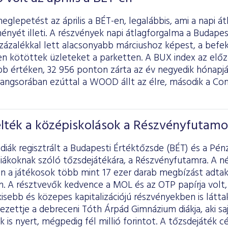
lepetést az április a BÉT-en, legalábbis, ami a napi á
ményét illeti. A részvények napi átlagforgalma a Budape
 százalékkal lett alacsonyabb márciushoz képest, a befe
en kötöttek üzleteket a parketten. A BUX index az el
b értéken, 32 956 ponton zárta az év negyedik hónapj
rangsorában ezúttal a WOOD állt az élre, második a Co
elték a középiskolások a Részvényfutamo
diák regisztrált a Budapesti Értéktőzsde (BÉT) és a Pén
iákoknak szóló tőzsdejátékára, a Részvényfutamra. A né
n a játékosok több mint 17 ezer darab megbízást adtak,
n. A résztvevők kedvence a MOL és az OTP papírja volt,
isebb és közepes kapitalizációjú részvényekben is látta
yezettje a debreceni Tóth Árpád Gimnázium diákja, aki 
k is nyert, mégpedig fél millió forintot. A tőzsdejáték cé