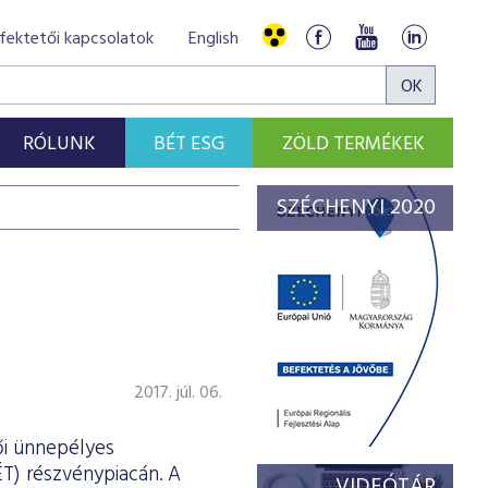
fektetői kapcsolatok
English
RÓLUNK
BÉT ESG
ZÖLD TERMÉKEK
SZÉCHENYI 2020
2017. júl. 06.
ői ünnepélyes
T) részvénypiacán. A
VIDEÓTÁR