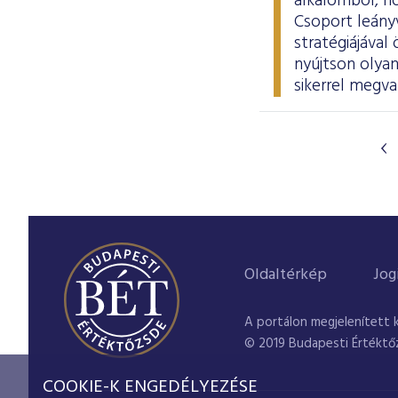
alkalomból, ho
Csoport leányv
stratégiájáva
nyújtson olyan
sikerrel megva
Oldaltérkép
Jog
A portálon megjelenített 
© 2019 Budapesti Értéktő
COOKIE-K ENGEDÉLYEZÉSE