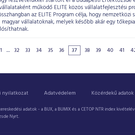
gy részvételükkel startolt el a Budapesti Értéktőzsde
állalataként működő ELITE közös vállalatfejlesztési pr
l összhangban az ELITE Program célja, hogy nemzetközi 
 magyar vállalatoknak, melyek később akár egy tőkepiac
lósíthatnak.
1
...
32
33
34
35
36
37
38
39
40
41
4
i nyilatkozat
Adatvédelem
Közérdekű adatok
kereskedési adatok - a BUX, a BUMIX és a CETOP NTR index kivételével
zsde Nyrt.