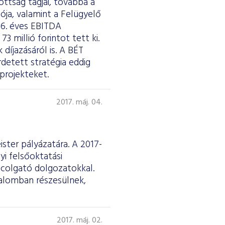
ottság tagjai, továbbá a
ója, valamint a Felügyelő
16. éves EBITDA
 millió forintot tett ki.
díjazásáról is. A BÉT
detett stratégia eddig
projekteket.
2017. máj. 04.
ster pályázatára. A 2017-
yi felsőoktatási
ncolgató dolgozatokkal.
talomban részesülnek,
2017. máj. 02.