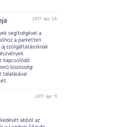
pja
2017. ápr. 24.
yek segítségével a
ióhoz a parketten
 új szolgáltatásoknak
részvények
ez kapcsolódó
zerű közösségi
 tálalásával
ét.
2017. ápr. 11.
eskedését abból az