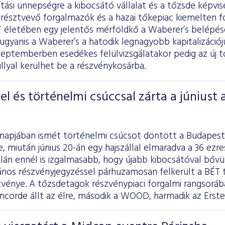
tási ünnepségre a kibocsátó vállalat és a tőzsde képvis
résztvevő forgalmazók és a hazai tőkepiac kiemelten fo
ÉT életében egy jelentős mérföldkő a Waberer’s belépé
 ugyanis a Waberer’s a hatodik legnagyobb kapitalizációj
eptemberben esedékes felülvizsgálatakor pedig az új tő
lyal kerülhet be a részvénykosárba.
l és történelmi csúccsal zárta a júniust 
ónapjában ismét történelmi csúcsot döntött a Budapest
, miután június 20-án egy hajszállal elmaradva a 36 ezr
alán ennél is izgalmasabb, hogy újabb kibocsátóval bővül
ános részvényjegyzéssel párhuzamosan felkerült a BÉT t
zvénye. A tőzsdetagok részvénypiaci forgalmi rangsorá
oncorde állt az élre, második a WOOD, harmadik az Erste 