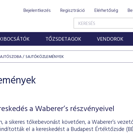
Bejelentkezés
Regisztráció
Elérhetőség
Be
KIBOCSÁTÓK
TŐZSDETAGOK
VENDOROK
SAJTÓSZOBA
SAJTÓKÖZLEMÉNYEK
lemények
ereskedés a Waberer’s részvényeivel
-án, a sikeres tőkebevonást követően, a Waberer’s vezet
indították el a kereskedést a Budapest Értéktőzsde (BÉ