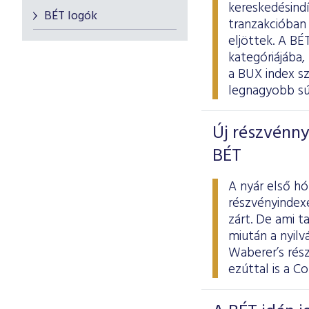
kereskedésindí
BÉT logók
tranzakcióban 
eljöttek. A B
kategóriájába,
a BUX index sz
legnagyobb súl
Új részvénnye
BÉT
A nyár első h
részvényindexe
zárt. De ami t
miután a nyilv
Waberer’s rés
ezúttal is a C