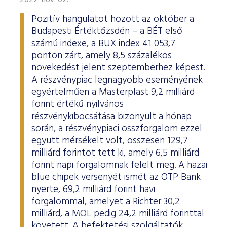
2022. nov. 02.
Pozitív hangulatot hozott az október a
Budapesti Értéktőzsdén – a BÉT első
számú indexe, a BUX index 41 053,7
ponton zárt, amely 8,5 százalékos
növekedést jelent szeptemberhez képest.
A részvénypiac legnagyobb eseményének
egyértelműen a Masterplast 9,2 milliárd
forint értékű nyilvános
részvénykibocsátása bizonyult a hónap
során, a részvénypiaci összforgalom ezzel
együtt mérsékelt volt, összesen 129,7
milliárd forintot tett ki, amely 6,5 milliárd
forint napi forgalomnak felelt meg. A hazai
blue chipek versenyét ismét az OTP Bank
nyerte, 69,2 milliárd forint havi
forgalommal, amelyet a Richter 30,2
milliárd, a MOL pedig 24,2 milliárd forinttal
követett. A befektetési szolgáltatók