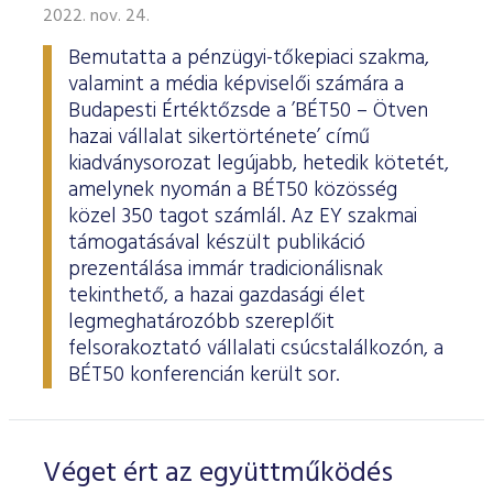
2022. nov. 24.
Bemutatta a pénzügyi-tőkepiaci szakma,
valamint a média képviselői számára a
Budapesti Értéktőzsde a ’BÉT50 – Ötven
hazai vállalat sikertörténete’ című
kiadványsorozat legújabb, hetedik kötetét,
amelynek nyomán a BÉT50 közösség
közel 350 tagot számlál. Az EY szakmai
támogatásával készült publikáció
prezentálása immár tradicionálisnak
tekinthető, a hazai gazdasági élet
legmeghatározóbb szereplőit
felsorakoztató vállalati csúcstalálkozón, a
BÉT50 konferencián került sor.
Véget ért az együttműködés