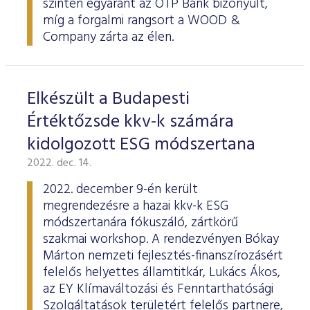
szinten egyaránt az OTP Bank bizonyult,
ESG Útmutató
míg a forgalmi rangsort a WOOD &
Company zárta az élen.
Elkészült a Budapesti
Értéktőzsde kkv-k számára
kidolgozott ESG módszertana
2022. dec. 14.
2022. december 9-én került
megrendezésre a hazai kkv-k ESG
módszertanára fókuszáló, zártkörű
szakmai workshop. A rendezvényen Bókay
Márton nemzeti fejlesztés-finanszírozásért
felelős helyettes államtitkár, Lukács Ákos,
az EY Klímaváltozási és Fenntarthatósági
Szolgáltatások területért felelős partnere,