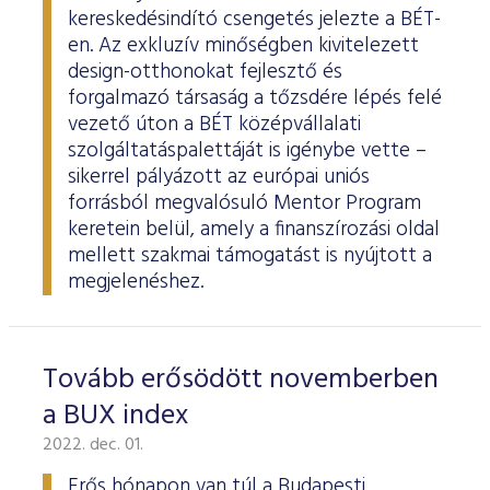
kereskedésindító csengetés jelezte a BÉT-
en. Az exkluzív minőségben kivitelezett
design-otthonokat fejlesztő és
forgalmazó társaság a tőzsdére lépés felé
vezető úton a BÉT középvállalati
szolgáltatáspalettáját is igénybe vette –
sikerrel pályázott az európai uniós
forrásból megvalósuló Mentor Program
keretein belül, amely a finanszírozási oldal
mellett szakmai támogatást is nyújtott a
megjelenéshez.
Tovább erősödött novemberben
a BUX index
2022. dec. 01.
Erős hónapon van túl a Budapesti