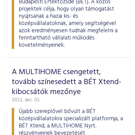
Budapesti Értéktőzsde (BÉT). A közös
projektek célja, hogy olyan támogatást
nyújtsanak a hazai kis- és
középvállalatoknak, amely segítségével
azok eredményesen tudnak megfelelni a
fenntartható vállalati működés
követelményeinek.
A MULTIHOME csengetett,
tovább színesedett a BÉT Xtend-
kibocsátók mezőnye
2022. dec. 02.
Újabb szereplővel bővült a BÉT
középvállalatokra specializált platformja, a
BÉT Xtend, a MULTIHOME Nyrt.
részvényeinek bevezetését