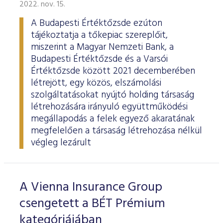
2022. nov. 15.
A Budapesti Értéktőzsde ezúton
tájékoztatja a tőkepiac szereplőit,
miszerint a Magyar Nemzeti Bank, a
Budapesti Értéktőzsde és a Varsói
Értéktőzsde között 2021 decemberében
létrejött, egy közös, elszámolási
szolgáltatásokat nyújtó holding társaság
létrehozására irányuló együttműködési
megállapodás a felek egyező akaratának
megfelelően a társaság létrehozása nélkül
végleg lezárult
A Vienna Insurance Group
csengetett a BÉT Prémium
kategóriájában