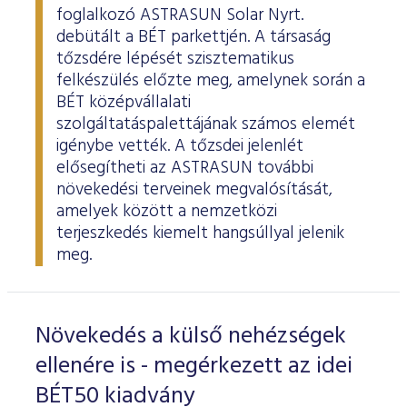
foglalkozó ASTRASUN Solar Nyrt.
debütált a BÉT parkettjén. A társaság
tőzsdére lépését szisztematikus
felkészülés előzte meg, amelynek során a
BÉT középvállalati
szolgáltatáspalettájának számos elemét
igénybe vették. A tőzsdei jelenlét
elősegítheti az ASTRASUN további
növekedési terveinek megvalósítását,
amelyek között a nemzetközi
terjeszkedés kiemelt hangsúllyal jelenik
meg.
Növekedés a külső nehézségek
ellenére is - megérkezett az idei
BÉT50 kiadvány