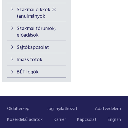
Szakmai cikkek és
tanulmányok
Szakmai fórumok,
előadások
Sajtókapcsolat
Imázs fotók
BÉT logók
Oldaltérkép
Jogi nyilatkozat
Adatvédelem
Közérdekű adatok
Karrier
Kapcsolat
English