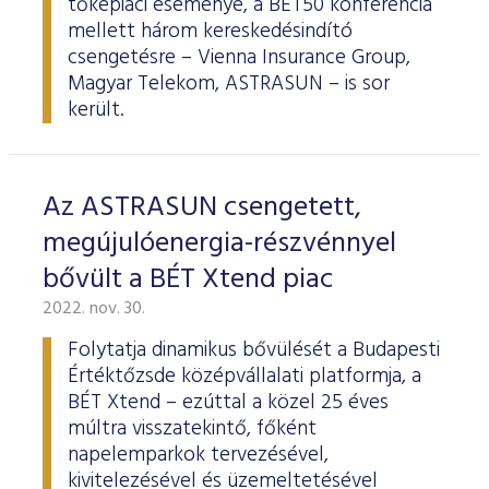
tőkepiaci eseménye, a BÉT50 konferencia
mellett három kereskedésindító
csengetésre – Vienna Insurance Group,
Magyar Telekom, ASTRASUN – is sor
került.
Az ASTRASUN csengetett,
megújulóenergia-részvénnyel
bővült a BÉT Xtend piac
2022. nov. 30.
Folytatja dinamikus bővülését a Budapesti
Értéktőzsde középvállalati platformja, a
BÉT Xtend – ezúttal a közel 25 éves
múltra visszatekintő, főként
napelemparkok tervezésével,
kivitelezésével és üzemeltetésével