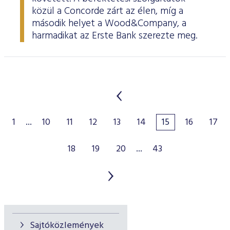
közül a Concorde zárt az élen, míg a
második helyet a Wood&Company, a
harmadikat az Erste Bank szerezte meg.
1
...
10
11
12
13
14
15
16
17
18
19
20
...
43
Sajtóközlemények