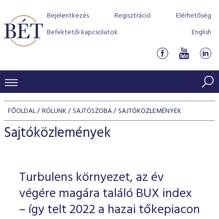
Bejelentkezés
Regisztráció
Elérhetőség
Befektetői kapcsolatok
English
KERESKEDÉSI ADATOK
FŐOLDAL
RÓLUNK
SAJTÓSZOBA
SAJTÓKÖZLEMÉNYEK
INDEXEK
BEFEKTETŐK
Sajtóközlemények
Részvényindexek
Piaci forgalom
Termékcsoportok
KIBOCSÁTÓK
Kötvényindexek
Kedvenc instrumentumok
Szabályozás
Indexek
Részvény és vállalati kötvény tőzsdei bevezetését támoga
Turbulens környezet, az év
TŐZSDETAGOK
Jelzáloglevél indexek
program
Azonnali Piac
Alkalmazott díjstruktúra
BÉT szabályzatok
Részvény szekció
végére magára találó BUX index
Tőzsdetagok, üzletkötők
VENDOROK
Vállalati kötvény indexek
Származékos piac
BÉT Xtend - Részvénypiac egyszerűen
Részvények
– így telt 2022 a hazai tőkepiacon
Elszámolás
Befektetővédelem
Hitelpapír szekció
Útmutató a taggá váláshoz