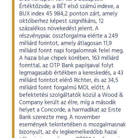
Értéktőzsde; a BÉT első számú indexe, a
BUX index 45 984,2 ponton zárt, amely
októberhez képest szignifikáns, 12
százalékos növekedést jelent. A
részvénypiac összforgalma elérte a 249
milliárd forintot, amely átlagosan 11,9
milliárd forint napi forgalomnak felel meg.
A hazai blue chipek körében, 163 milliárd
forinttal, az OTP Bank papírjaival folyt
legmagasabb értékben a kereskedés, a 43
milliárd forintot elérő Richter, és az 34,5
milliárd forint forgalmú MOL előtt. A
befektetési szolgáltatók közül a Wood &
Company került az élre, míg a második
helyet a Concorde, a harmadikat az Erste
Bank szerezte meg. A november
események tekintetében is mozgalmasnak
bizonyult, az év legkiemelkedőbb hazai