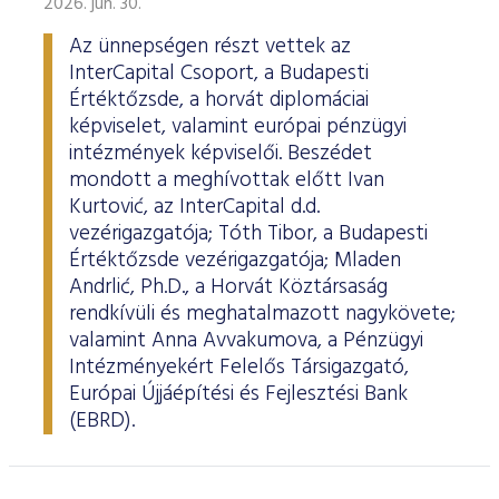
2026. jún. 30.
Az ünnepségen részt vettek az
InterCapital Csoport, a Budapesti
Értéktőzsde, a horvát diplomáciai
képviselet, valamint európai pénzügyi
intézmények képviselői. Beszédet
mondott a meghívottak előtt Ivan
Kurtović, az InterCapital d.d.
vezérigazgatója; Tóth Tibor, a Budapesti
Értéktőzsde vezérigazgatója; Mladen
Andrlić, Ph.D., a Horvát Köztársaság
rendkívüli és meghatalmazott nagykövete;
valamint Anna Avvakumova, a Pénzügyi
Intézményekért Felelős Társigazgató,
Európai Újjáépítési és Fejlesztési Bank
(EBRD).