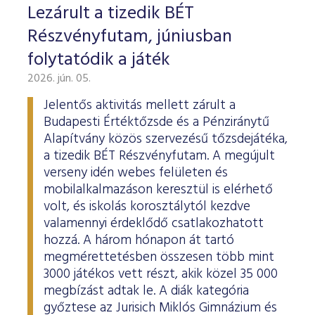
Lezárult a tizedik BÉT
Részvényfutam, júniusban
folytatódik a játék
2026. jún. 05.
Jelentős aktivitás mellett zárult a
Budapesti Értéktőzsde és a Pénziránytű
Alapítvány közös szervezésű tőzsdejátéka,
a tizedik BÉT Részvényfutam. A megújult
verseny idén webes felületen és
mobilalkalmazáson keresztül is elérhető
volt, és iskolás korosztálytól kezdve
valamennyi érdeklődő csatlakozhatott
hozzá. A három hónapon át tartó
megmérettetésben összesen több mint
3000 játékos vett részt, akik közel 35 000
megbízást adtak le. A diák kategória
győztese az Jurisich Miklós Gimnázium és