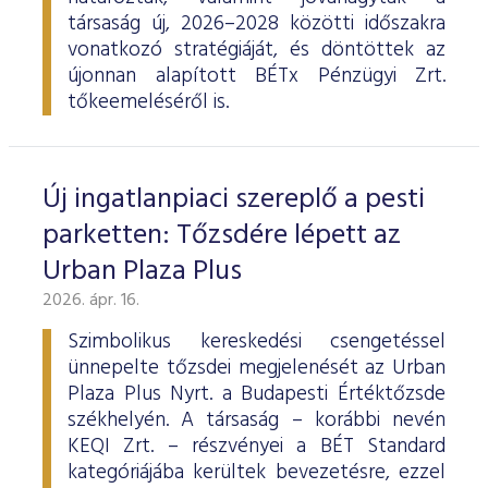
társaság új, 2026–2028 közötti időszakra
vonatkozó stratégiáját, és döntöttek az
újonnan alapított BÉTx Pénzügyi Zrt.
tőkeemeléséről is.
Új ingatlanpiaci szereplő a pesti
parketten: Tőzsdére lépett az
Urban Plaza Plus
2026. ápr. 16.
Szimbolikus kereskedési csengetéssel
ünnepelte tőzsdei megjelenését az Urban
Plaza Plus Nyrt. a Budapesti Értéktőzsde
székhelyén. A társaság – korábbi nevén
KEQI Zrt. – részvényei a BÉT Standard
kategóriájába kerültek bevezetésre, ezzel