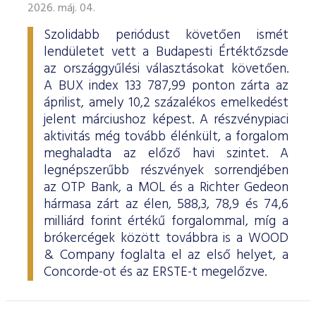
2026. máj. 04.
Szolidabb periódust követően ismét
lendületet vett a Budapesti Értéktőzsde
az országgyűlési választásokat követően.
A BUX index 133 787,99 ponton zárta az
áprilist, amely 10,2 százalékos emelkedést
jelent márciushoz képest. A részvénypiaci
aktivitás még tovább élénkült, a forgalom
meghaladta az előző havi szintet. A
legnépszerűbb részvények sorrendjében
az OTP Bank, a MOL és a Richter Gedeon
hármasa zárt az élen, 588,3, 78,9 és 74,6
milliárd forint értékű forgalommal, míg a
brókercégek között továbbra is a WOOD
& Company foglalta el az első helyet, a
Concorde-ot és az ERSTE-t megelőzve.