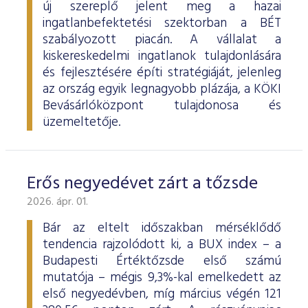
új szereplő jelent meg a hazai
ingatlanbefektetési szektorban a BÉT
szabályozott piacán. A vállalat a
kiskereskedelmi ingatlanok tulajdonlására
és fejlesztésére építi stratégiáját, jelenleg
az ország egyik legnagyobb plázája, a KÖKI
Bevásárlóközpont tulajdonosa és
üzemeltetője.
Erős negyedévet zárt a tőzsde
2026. ápr. 01.
Bár az eltelt időszakban mérséklődő
tendencia rajzolódott ki, a BUX index – a
Budapesti Értéktőzsde első számú
mutatója – mégis 9,3%-kal emelkedett az
első negyedévben, míg március végén 121