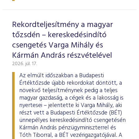
ESG Útmutató
Rekordteljesítmény a magyar
tőzsdén – kereskedésindító
csengetés Varga Mihály és
Kármán András részvételével
2026. júl. 17.
Az elmúlt időszakban a Budapesti
Értéktőzsde újabb rekordokat döntött, a
növekvő teljesítménynek pedig a teljes
magyar gazdaság, a cégek és a lakosság is
nyertesei – jelentette ki Varga Mihály, aki
részt vett a Budapesti Értéktőzsde (BÉT)
ünnepélyes kereskedésindító csengetésén
Kármán András pénzügyminiszterrel és
Tóth Tiborral, a BÉT vezérigazgatójával. A