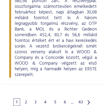
380,56 ponton zárt. A részvénypiac
összforgalma számottevően emelkedett
februárhoz képest, napi átlagban 30,08
milliárd forintot tett ki. A három
legnagyobb forgalmú részvény, az OTP
Bank, a MOL és a Richter Gedeon
sorrendben 452,4, 83,7 és 56,6 milliárd
forintos értéket ért el a havi kereskedés
során. A vezető brókercégeknél ismét
szoros verseny alakult ki a WOOD &
Company és a Concorde között, végül a
WOOD & Company végzett az első
helyen, míg a harmadik helyen az ERSTE
szerepelt.
1
2
3
4
5
6
...
43