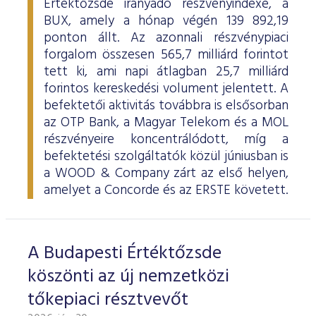
Értéktőzsde irányadó részvényindexe, a
BUX, amely a hónap végén 139 892,19
ponton állt. Az azonnali részvénypiaci
forgalom összesen 565,7 milliárd forintot
tett ki, ami napi átlagban 25,7 milliárd
forintos kereskedési volument jelentett. A
befektetői aktivitás továbbra is elsősorban
az OTP Bank, a Magyar Telekom és a MOL
részvényeire koncentrálódott, míg a
befektetési szolgáltatók közül júniusban is
a WOOD & Company zárt az első helyen,
amelyet a Concorde és az ERSTE követett.
A Budapesti Értéktőzsde
köszönti az új nemzetközi
tőkepiaci résztvevőt