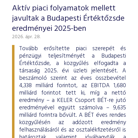
Aktív piaci folyamatok mellett
javultak a Budapesti Értéktőzsde
eredményei 2025-ben
2026. ápr. 28.
Tovább erősítette piaci szerepét és
pénzügyi teljesítményét a Budapesti
Értéktőzsde, a közgyűlés elfogadta a
társaság 2025. évi üzleti jelentését. A
beszámoló szerint az éves összbevétel
4,338 milliárd forintot, az EBITDA 1,680
milliárd forintot tett ki, míg a nettó
eredmény – a KELER Csoport BÉT-re jutó
eredményével együtt számolva – 9,635
milliárd forintra bővült. A BÉT éves rendes
közgyűlésén az adózott eredmény
felhasználásáról és az osztalékfizetésről is
határoztak, valamint jóváhagyták a