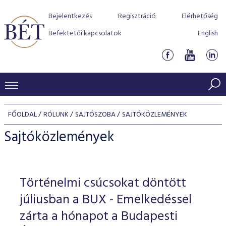
Bejelentkezés
Regisztráció
Elérhetőség
Befektetői kapcsolatok
English
KERESKEDÉSI ADATOK
FŐOLDAL
RÓLUNK
SAJTÓSZOBA
SAJTÓKÖZLEMÉNYEK
INDEXEK
BEFEKTETŐK
Sajtóközlemények
Részvényindexek
Piaci forgalom
Termékcsoportok
KIBOCSÁTÓK
Kötvényindexek
Kedvenc instrumentumok
Szabályozás
Indexek
Részvény és vállalati kötvény tőzsdei bevezetését támoga
Történelmi csúcsokat döntött
TŐZSDETAGOK
Jelzáloglevél indexek
program
Azonnali Piac
Alkalmazott díjstruktúra
BÉT szabályzatok
Részvény szekció
júliusban a BUX - Emelkedéssel
Tőzsdetagok, üzletkötők
VENDOROK
Vállalati kötvény indexek
Származékos piac
BÉT Xtend - Részvénypiac egyszerűen
Részvények
zárta a hónapot a Budapesti
Elszámolás
Befektetővédelem
Hitelpapír szekció
Útmutató a taggá váláshoz