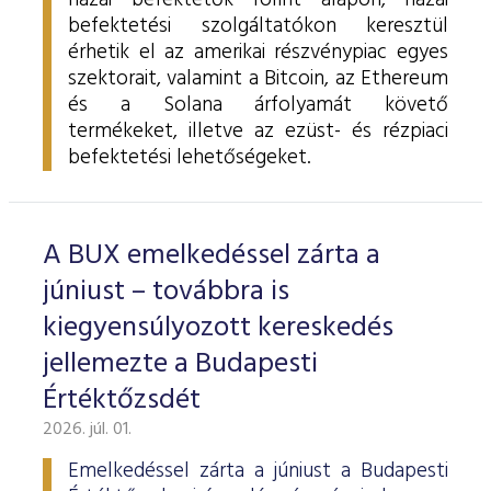
hazai befektetők forint alapon, hazai
befektetési szolgáltatókon keresztül
érhetik el az amerikai részvénypiac egyes
szektorait, valamint a Bitcoin, az Ethereum
és a Solana árfolyamát követő
termékeket, illetve az ezüst- és rézpiaci
befektetési lehetőségeket.
A BUX emelkedéssel zárta a
júniust – továbbra is
kiegyensúlyozott kereskedés
jellemezte a Budapesti
Értéktőzsdét
2026. júl. 01.
Emelkedéssel zárta a júniust a Budapesti