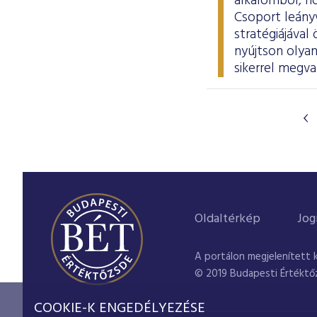
alkalomból, ho
Csoport leányv
stratégiájáva
nyújtson olyan
sikerrel megva
Oldaltérkép
Jog
A portálon megjelenített 
© 2019 Budapesti Értéktő
COOKIE-K ENGEDÉLYEZÉSE