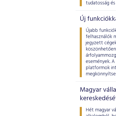
tudatosság és 
Új funkciókk
Újabb funkció
felhasználók 
jegyzett cégek
köszönhetően 
árfolyammozgá
események. A 
platformok int
megkönnyítse 
Magyar válla
kereskedésé
Hét magyar vál