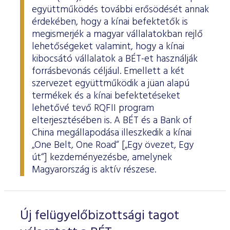
együttműködés további erősödését annak
érdekében, hogy a kínai befektetők is
megismerjék a magyar vállalatokban rejlő
lehetőségeket valamint, hogy a kínai
kibocsátó vállalatok a BÉT-et használják
forrásbevonás céljául. Emellett a két
szervezet együttműködik a jüan alapú
termékek és a kínai befektetéseket
lehetővé tevő RQFII program
elterjesztésében is. A BÉT és a Bank of
China megállapodása illeszkedik a kínai
„One Belt, One Road“ [„Egy övezet, Egy
út“] kezdeményezésbe, amelynek
Magyarország is aktív részese.
Új felügyelőbizottsági tagot