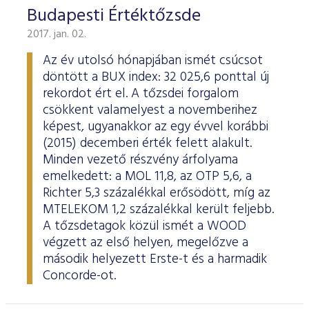
Budapesti Értéktőzsde
2017. jan. 02.
Az év utolsó hónapjában ismét csúcsot
döntött a BUX index: 32 025,6 ponttal új
rekordot ért el. A tőzsdei forgalom
csökkent valamelyest a novemberihez
képest, ugyanakkor az egy évvel korábbi
(2015) decemberi érték felett alakult.
Minden vezető részvény árfolyama
emelkedett: a MOL 11,8, az OTP 5,6, a
Richter 5,3 százalékkal erősödött, míg az
MTELEKOM 1,2 százalékkal került feljebb.
A tőzsdetagok közül ismét a WOOD
végzett az első helyen, megelőzve a
második helyezett Erste-t és a harmadik
Concorde-ot.