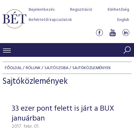
Bejelentkezés
Regisztráció
Elérhetőség
Befektetői kapcsolatok
English
KERESKEDÉSI ADATOK
FŐOLDAL
RÓLUNK
SAJTÓSZOBA
SAJTÓKÖZLEMÉNYEK
INDEXEK
BEFEKTETŐK
Sajtóközlemények
Részvényindexek
Piaci forgalom
Termékcsoportok
KIBOCSÁTÓK
Kötvényindexek
Kedvenc instrumentumok
Szabályozás
Indexek
Részvény és vállalati kötvény tőzsdei bevezetését támoga
33 ezer pont felett is járt a BUX
TŐZSDETAGOK
Jelzáloglevél indexek
program
Azonnali Piac
Alkalmazott díjstruktúra
BÉT szabályzatok
Részvény szekció
januárban
Tőzsdetagok, üzletkötők
VENDOROK
Vállalati kötvény indexek
Származékos piac
BÉT Xtend - Részvénypiac egyszerűen
Részvények
Elszámolás
Befektetővédelem
2017. febr. 01.
Hitelpapír szekció
Útmutató a taggá váláshoz