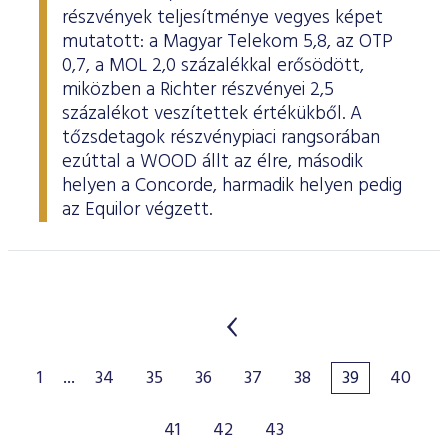
részvények teljesítménye vegyes képet
mutatott: a Magyar Telekom 5,8, az OTP
0,7, a MOL 2,0 százalékkal erősödött,
miközben a Richter részvényei 2,5
százalékot veszítettek értékükből. A
tőzsdetagok részvénypiaci rangsorában
ezúttal a WOOD állt az élre, második
helyen a Concorde, harmadik helyen pedig
az Equilor végzett.
1
...
34
35
36
37
38
39
40
41
42
43