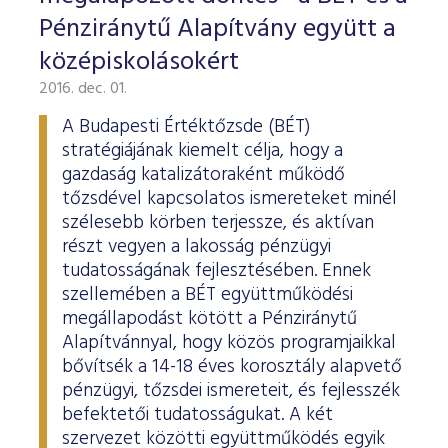
Pénziránytű Alapítvány együtt a
középiskolásokért
2016. dec. 01.
A Budapesti Értéktőzsde (BÉT)
stratégiájának kiemelt célja, hogy a
gazdaság katalizátoraként működő
tőzsdével kapcsolatos ismereteket minél
szélesebb körben terjessze, és aktívan
részt vegyen a lakosság pénzügyi
tudatosságának fejlesztésében. Ennek
szellemében a BÉT együttműködési
megállapodást kötött a Pénziránytű
Alapítvánnyal, hogy közös programjaikkal
bővítsék a 14-18 éves korosztály alapvető
pénzügyi, tőzsdei ismereteit, és fejlesszék
befektetői tudatosságukat. A két
szervezet közötti együttműködés egyik