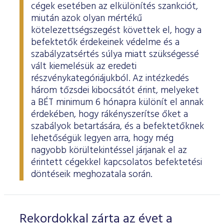
cégek esetében az elkülönítés szankciót,
miután azok olyan mértékű
kötelezettségszegést követtek el, hogy a
befektetők érdekeinek védelme és a
szabályzatsértés súlya miatt szükségessé
vált kiemelésük az eredeti
részvénykategóriájukból. Az intézkedés
három tőzsdei kibocsátót érint, melyeket
a BÉT minimum 6 hónapra különít el annak
érdekében, hogy rákényszerítse őket a
szabályok betartására, és a befektetőknek
lehetőségük legyen arra, hogy még
nagyobb körültekintéssel járjanak el az
érintett cégekkel kapcsolatos befektetési
döntéseik meghozatala során.
Rekordokkal zárta az évet a