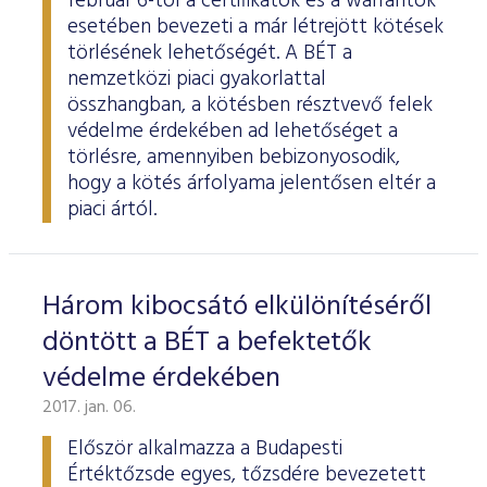
február 6-tól a certifikátok és a warrantok
esetében bevezeti a már létrejött kötések
törlésének lehetőségét. A BÉT a
nemzetközi piaci gyakorlattal
összhangban, a kötésben résztvevő felek
védelme érdekében ad lehetőséget a
törlésre, amennyiben bebizonyosodik,
hogy a kötés árfolyama jelentősen eltér a
piaci ártól.
Három kibocsátó elkülönítéséről
döntött a BÉT a befektetők
védelme érdekében
2017. jan. 06.
Először alkalmazza a Budapesti
Értéktőzsde egyes, tőzsdére bevezetett