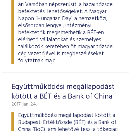
ESG Útmutató
án Varsóban népszerűsíti a hazai tőzsdei
befektetési lehetőségeket. A Magyar
Napon [Hungarian Day] a nemzetközi,
elsősorban lengyel, intézményi
befektetők megismerhetik a BÉT-en
elérhető vállalatokat és személyes
találkozók keretében öt magyar tőzsdei
cég vezetőjével is megbeszéléseket
folytatnak majd.
Együttműködési megállapodást
kötött a BÉT és a Bank of China
2017. jan. 24.
Együttműködési megállapodást kötött a
Budapesti Értéktőzsde (BÉT) és a Bank of
China (BoC), ami lehetővé teszi a tőkepiaci