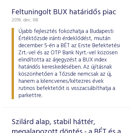
Feltuningolt BUX határidős piac
2016. dec. 08.
Újabb fejlesztés fokozhatja a Budapesti
Értéktőzsde iránti érdeklődést, miután
december 5-én a BÉT az Erste Befektetési
Zrt.-vel és az OTP Bank Nyrt.-vel közösen
elindította az árjegyzést a BUX index
határidős kereskedésében. Az újításnak
köszönhetően a Tőzsde nemcsak az új,
hanem a kilencvenes/kétezres évek
rutinos befektetőit is visszacsábíthatja a
parkettre.
Szilárd alap, stabil háttér,
megalapozott döntés - a BÉT és a