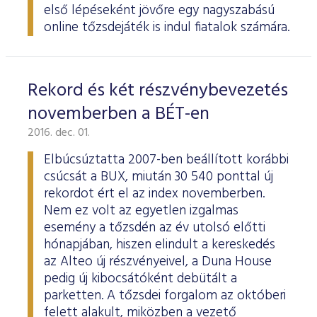
első lépéseként jövőre egy nagyszabású
online tőzsdejáték is indul fiatalok számára.
Rekord és két részvénybevezetés
novemberben a BÉT-en
2016. dec. 01.
Elbúcsúztatta 2007-ben beállított korábbi
csúcsát a BUX, miután 30 540 ponttal új
rekordot ért el az index novemberben.
Nem ez volt az egyetlen izgalmas
esemény a tőzsdén az év utolsó előtti
hónapjában, hiszen elindult a kereskedés
az Alteo új részvényeivel, a Duna House
pedig új kibocsátóként debütált a
parketten. A tőzsdei forgalom az októberi
felett alakult, miközben a vezető