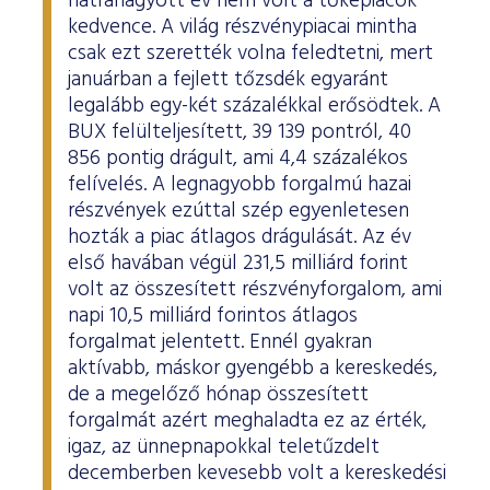
hátrahagyott év nem volt a tőkepiacok
ESG Útmutató
kedvence. A világ részvénypiacai mintha
csak ezt szerették volna feledtetni, mert
januárban a fejlett tőzsdék egyaránt
legalább egy-két százalékkal erősödtek. A
BUX felülteljesített, 39 139 pontról, 40
856 pontig drágult, ami 4,4 százalékos
felívelés. A legnagyobb forgalmú hazai
részvények ezúttal szép egyenletesen
hozták a piac átlagos drágulását. Az év
első havában végül 231,5 milliárd forint
volt az összesített részvényforgalom, ami
napi 10,5 milliárd forintos átlagos
forgalmat jelentett. Ennél gyakran
aktívabb, máskor gyengébb a kereskedés,
de a megelőző hónap összesített
forgalmát azért meghaladta ez az érték,
igaz, az ünnepnapokkal teletűzdelt
decemberben kevesebb volt a kereskedési