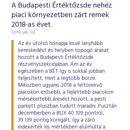
A Budapesti Értéktőzsde nehéz
piaci környezetben zárt remek
2018-as évet
2019. jan. 02.
Az év utolsó hónapja kissé lanyhább
kereskedést és helyben topogó árakat
hozott a Budapesti Értéktőzsde
részvényszekciójában. Ám az év
egészében a BÉT így is sokkal jobban
teljesített, mint a legtöbb börze.
Miközben ugyanis 2018 a feltörekvő
piacokon erősebb, a fejlettebb piacokon
mérsékeltebb áresést hozott, a pesti
parkett pluszban tudott maradni. Pusztán
decemberben a BUX 40 109 pontról,
39 139 pontig korrigált, így a záró
indexérték kis mértékben alulmúlta a