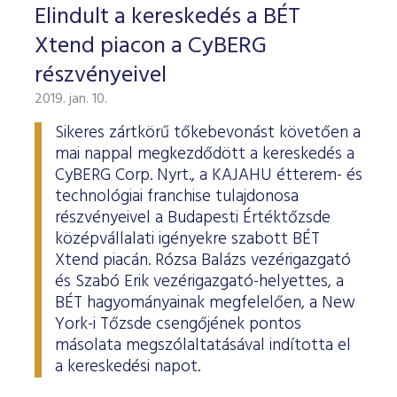
Elindult a kereskedés a BÉT
Xtend piacon a CyBERG
részvényeivel
2019. jan. 10.
Sikeres zártkörű tőkebevonást követően a
mai nappal megkezdődött a kereskedés a
CyBERG Corp. Nyrt., a KAJAHU étterem- és
technológiai franchise tulajdonosa
részvényeivel a Budapesti Értéktőzsde
középvállalati igényekre szabott BÉT
Xtend piacán. Rózsa Balázs vezérigazgató
és Szabó Erik vezérigazgató-helyettes, a
BÉT hagyományainak megfelelően, a New
York-i Tőzsde csengőjének pontos
másolata megszólaltatásával indította el
a kereskedési napot.