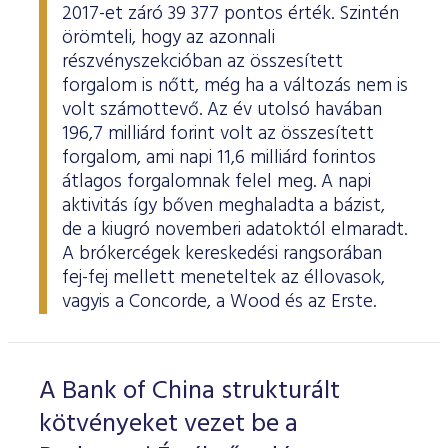
2017-et záró 39 377 pontos érték. Szintén
örömteli, hogy az azonnali
részvényszekcióban az összesített
forgalom is nőtt, még ha a változás nem is
volt számottevő. Az év utolsó havában
196,7 milliárd forint volt az összesített
forgalom, ami napi 11,6 milliárd forintos
átlagos forgalomnak felel meg. A napi
aktivitás így bőven meghaladta a bázist,
de a kiugró novemberi adatoktól elmaradt.
A brókercégek kereskedési rangsorában
fej-fej mellett meneteltek az éllovasok,
vagyis a Concorde, a Wood és az Erste.
A Bank of China strukturált
kötvényeket vezet be a