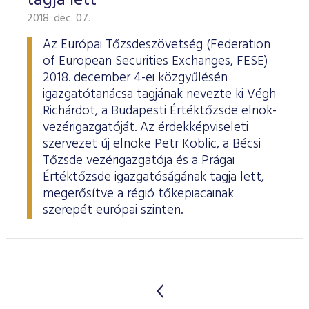
tagja lett
2018. dec. 07.
Az Európai Tőzsdeszövetség (Federation
of European Securities Exchanges, FESE)
2018. december 4-ei közgyűlésén
igazgatótanácsa tagjának nevezte ki Végh
Richárdot, a Budapesti Értéktőzsde elnök-
vezérigazgatóját. Az érdekképviseleti
szervezet új elnöke Petr Koblic, a Bécsi
Tőzsde vezérigazgatója és a Prágai
Értéktőzsde igazgatóságának tagja lett,
megerősítve a régió tőkepiacainak
szerepét európai szinten.