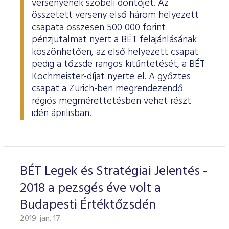
versenyének szóbeli döntőjét. Az
összetett verseny első három helyezett
csapata összesen 500 000 forint
pénzjutalmat nyert a BÉT felajánlásának
köszönhetően, az első helyezett csapat
pedig a tőzsde rangos kitűntetését, a BÉT
Kochmeister-díjat nyerte el. A győztes
csapat a Zürich-ben megrendezendő
régiós megmérettetésben vehet részt
idén áprilisban.
BÉT Legek és Stratégiai Jelentés -
2018 a pezsgés éve volt a
Budapesti Értéktőzsdén
2019. jan. 17.