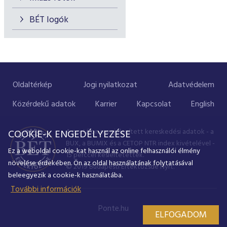
BÉT logók
Oldaltérkép
Jogi nyilatkozat
Adatvédelem
Közérdekű adatok
Karrier
Kapcsolat
English
A portálon megjelenített kereskedési adatok - a
COOKIE-K ENGEDÉLYEZÉSE
BUX, a BUMIX és a CETOP NTR index kivételével -
Ez a weboldal cookie-kat használ az online felhasználói élmény
15 perccel késleltetettek.
növelése érdekében. Ön az oldal használatának folytatásával
© 2019 Budapesti Értéktőzsde Nyrt.
beleegyezik a cookie-k használatába.
További információk
Ponte.hu
ELFOGADOM