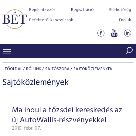
Bejelentkezés
Regisztráció
Elérhetőség
Befektetői kapcsolatok
English
KERESKEDÉSI ADATOK
FŐOLDAL
RÓLUNK
SAJTÓSZOBA
SAJTÓKÖZLEMÉNYEK
INDEXEK
BEFEKTETŐK
Sajtóközlemények
Részvényindexek
Piaci forgalom
Termékcsoportok
KIBOCSÁTÓK
Kötvényindexek
Kedvenc instrumentumok
Szabályozás
Indexek
Részvény és vállalati kötvény tőzsdei bevezetését támoga
Ma indul a tőzsdei kereskedés az
TŐZSDETAGOK
Jelzáloglevél indexek
program
Azonnali Piac
Alkalmazott díjstruktúra
BÉT szabályzatok
Részvény szekció
új AutoWallis-részvényekkel
Tőzsdetagok, üzletkötők
VENDOROK
Vállalati kötvény indexek
Származékos piac
BÉT Xtend - Részvénypiac egyszerűen
Részvények
Elszámolás
Befektetővédelem
2019. febr. 07.
Hitelpapír szekció
Útmutató a taggá váláshoz