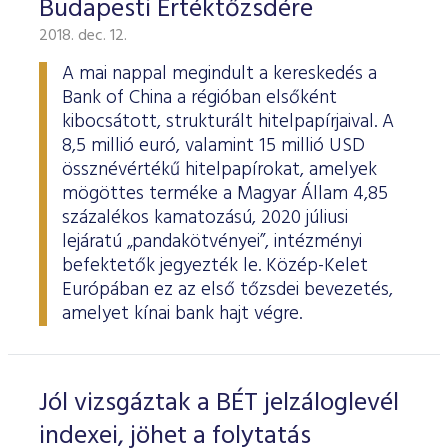
Budapesti Értéktőzsdére
2018. dec. 12.
A mai nappal megindult a kereskedés a
Bank of China a régióban elsőként
kibocsátott, strukturált hitelpapírjaival. A
8,5 millió euró, valamint 15 millió USD
össznévértékű hitelpapírokat, amelyek
mögöttes terméke a Magyar Állam 4,85
százalékos kamatozású, 2020 júliusi
lejáratú „pandakötvényei”, intézményi
befektetők jegyezték le. Közép-Kelet
Európában ez az első tőzsdei bevezetés,
amelyet kínai bank hajt végre.
Jól vizsgáztak a BÉT jelzáloglevél
indexei, jöhet a folytatás