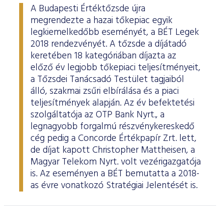
A Budapesti Értéktőzsde újra
megrendezte a hazai tőkepiac egyik
legkiemelkedőbb eseményét, a BÉT Legek
2018 rendezvényét. A tőzsde a díjátadó
keretében 18 kategóriában díjazta az
előző év legjobb tőkepiaci teljesítményeit,
a Tőzsdei Tanácsadó Testület tagjaiból
álló, szakmai zsűri elbírálása és a piaci
teljesítmények alapján. Az év befektetési
szolgáltatója az OTP Bank Nyrt., a
legnagyobb forgalmú részvénykereskedő
cég pedig a Concorde Értékpapír Zrt. lett,
de díjat kapott Christopher Mattheisen, a
Magyar Telekom Nyrt. volt vezérigazgatója
is. Az eseményen a BÉT bemutatta a 2018-
as évre vonatkozó Stratégiai Jelentését is.