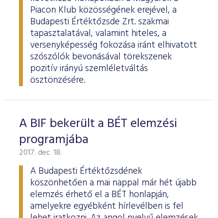
ESG Útmutató
Piacon Klub közösségének erejével, a
Budapesti Értéktőzsde Zrt. szakmai
tapasztalatával, valamint hiteles, a
versenyképesség fokozása iránt elhivatott
szószólók bevonásával törekszenek
pozitív irányú szemléletváltás
ösztönzésére.
A BIF bekerült a BÉT elemzési
programjába
2017. dec. 18.
A Budapesti Értéktőzsdének
köszönhetően a mai nappal már hét újabb
elemzés érhető el a BÉT honlapján,
amelyekre egyébként hírlevélben is fel