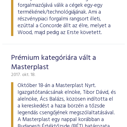
forgalmazójává válik a cégek egy-egy
termékének/technológiájának. Ami a
részvénypiaci forgalmi rangsort illeti,
ezúttal a Concorde állt az élre, melyet a
Wood, majd pedig az Erste követett.
Prémium kategóriára vált a
Masterplast
2017. okt. 18.
Október 18-án a Masterplast Nyrt.
Igazgatótanácsának elnöke, Tibor Dávid, és
alelnöke, Ács Balázs, közösen indította el
a kereskedést a hazai börzén a tőzsde
legendás csengőjének megszólaltatásával.
A Masterplast egy nappal korábban a
Budapesti Értéktőzsde (BÉT) határozata