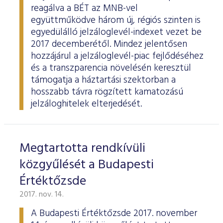
reagálva a BÉT az MNB-vel
együttműködve három új, régiós szinten is
egyedülálló jelzáloglevél-indexet vezet be
2017 decemberétől. Mindez jelentősen
hozzájárul a jelzáloglevél-piac fejlődéséhez
és a transzparencia növelésén keresztül
támogatja a háztartási szektorban a
hosszabb távra rögzített kamatozású
jelzáloghitelek elterjedését.
Megtartotta rendkívüli
közgyűlését a Budapesti
Értéktőzsde
2017. nov. 14.
A Budapesti Értéktőzsde 2017. november