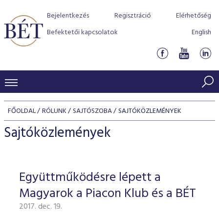
Bejelentkezés
Regisztráció
Elérhetőség
Befektetői kapcsolatok
English
KERESKEDÉSI ADATOK
FŐOLDAL
RÓLUNK
SAJTÓSZOBA
SAJTÓKÖZLEMÉNYEK
INDEXEK
BEFEKTETŐK
Sajtóközlemények
Részvényindexek
Piaci forgalom
Termékcsoportok
KIBOCSÁTÓK
Kötvényindexek
Kedvenc instrumentumok
Szabályozás
Indexek
Részvény és vállalati kötvény tőzsdei bevezetését támoga
Együttműködésre lépett a
TŐZSDETAGOK
Jelzáloglevél indexek
program
Azonnali Piac
Alkalmazott díjstruktúra
BÉT szabályzatok
Részvény szekció
Magyarok a Piacon Klub és a BÉT
Tőzsdetagok, üzletkötők
VENDOROK
Vállalati kötvény indexek
Származékos piac
BÉT Xtend - Részvénypiac egyszerűen
Részvények
Elszámolás
Befektetővédelem
2017. dec. 19.
Hitelpapír szekció
Útmutató a taggá váláshoz