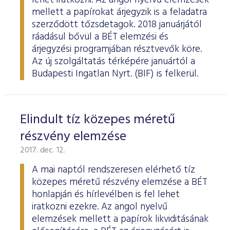
lehet iratkozni. Az angol nyelvű elemzések
mellett a papírokat árjegyzik is a feladatra
szerződött tőzsdetagok. 2018 januárjától
ráadásul bővül a BÉT elemzési és
árjegyzési programjában résztvevők köre.
Az új szolgáltatás térképére januártól a
Budapesti Ingatlan Nyrt. (BIF) is felkerül.
Elindult tíz közepes méretű
részvény elemzése
2017. dec. 12.
A mai naptól rendszeresen elérhető tíz
közepes méretű részvény elemzése a BÉT
honlapján és hírlevélben is fel lehet
iratkozni ezekre. Az angol nyelvű
elemzések mellett a papírok likviditásának