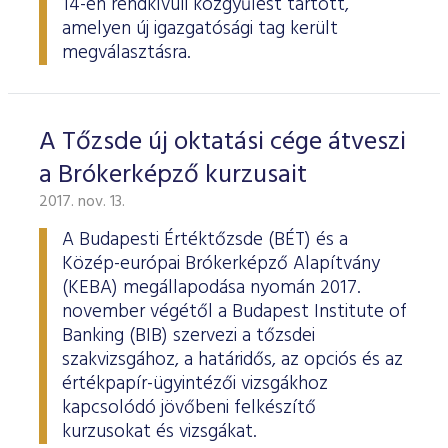
14-én rendkívüli közgyűlést tartott,
amelyen új igazgatósági tag került
megválasztásra.
A Tőzsde új oktatási cége átveszi
a Brókerképző kurzusait
2017. nov. 13.
A Budapesti Értéktőzsde (BÉT) és a
Közép-európai Brókerképző Alapítvány
(KEBA) megállapodása nyomán 2017.
november végétől a Budapest Institute of
Banking (BIB) szervezi a tőzsdei
szakvizsgához, a határidős, az opciós és az
értékpapír-ügyintézői vizsgákhoz
kapcsolódó jövőbeni felkészítő
kurzusokat és vizsgákat.