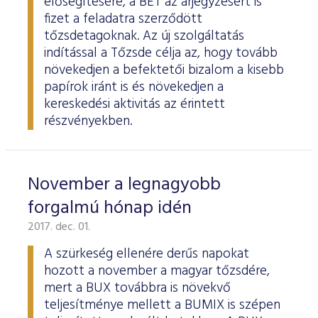
elősegítésére, a BÉT az árjegyzésért is
fizet a feladatra szerződött
tőzsdetagoknak. Az új szolgáltatás
indítással a Tőzsde célja az, hogy tovább
növekedjen a befektetői bizalom a kisebb
papírok iránt is és növekedjen a
kereskedési aktivitás az érintett
részvényekben.
November a legnagyobb
forgalmú hónap idén
2017. dec. 01.
A szürkeség ellenére derűs napokat
hozott a november a magyar tőzsdére,
mert a BUX továbbra is növekvő
teljesítménye mellett a BUMIX is szépen