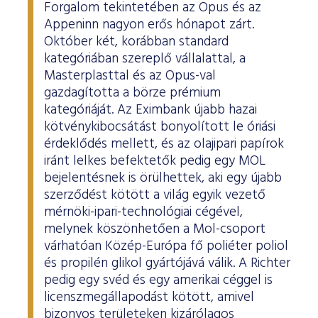
Forgalom tekintetében az Opus és az
Appeninn nagyon erős hónapot zárt.
Október két, korábban standard
kategóriában szereplő vállalattal, a
Masterplasttal és az Opus-val
gazdagította a börze prémium
kategóriáját. Az Eximbank újabb hazai
kötvénykibocsátást bonyolított le óriási
érdeklődés mellett, és az olajipari papírok
iránt lelkes befektetők pedig egy MOL
bejelentésnek is örülhettek, aki egy újabb
szerződést kötött a világ egyik vezető
mérnöki-ipari-technológiai cégével,
melynek köszönhetően a Mol-csoport
várhatóan Közép-Európa fő poliéter poliol
és propilén glikol gyártójává válik. A Richter
pedig egy svéd és egy amerikai céggel is
licenszmegállapodást kötött, amivel
bizonyos területeken kizárólagos