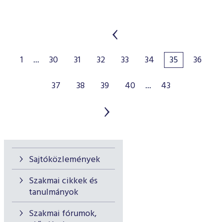
1
...
30
31
32
33
34
35
36
37
38
39
40
...
43
Sajtóközlemények
Szakmai cikkek és
tanulmányok
Szakmai fórumok,