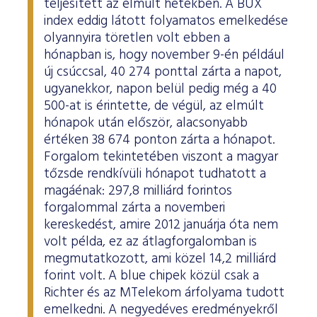
teljesített az elmúlt hetekben. A BUX
index eddig látott folyamatos emelkedése
olyannyira töretlen volt ebben a
hónapban is, hogy november 9-én például
új csúccsal, 40 274 ponttal zárta a napot,
ugyanekkor, napon belül pedig még a 40
500-at is érintette, de végül, az elmúlt
hónapok után először, alacsonyabb
értéken 38 674 ponton zárta a hónapot.
Forgalom tekintetében viszont a magyar
tőzsde rendkívüli hónapot tudhatott a
magáénak: 297,8 milliárd forintos
forgalommal zárta a novemberi
kereskedést, amire 2012 januárja óta nem
volt példa, ez az átlagforgalomban is
megmutatkozott, ami közel 14,2 milliárd
forint volt. A blue chipek közül csak a
Richter és az MTelekom árfolyama tudott
emelkedni. A negyedéves eredményekről