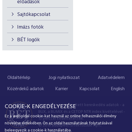
előadások
Sajtókapcsolat
Imázs fotók
BÉT logók
Oldaltérkép
Jogi nyilatkozat
Adatvédelem
Közérdekű adatok
Karrier
Kapcsolat
English
A portálon megjelenített kereskedési adatok - a
COOKIE-K ENGEDÉLYEZÉSE
BUX, a BUMIX és a CETOP NTR index kivételével -
Ez a weboldal cookie-kat használ az online felhasználói élmény
15 perccel késleltetettek.
növelése érdekében. Ön az oldal használatának folytatásával
© 2019 Budapesti Értéktőzsde Nyrt.
beleegyezik a cookie-k használatába.