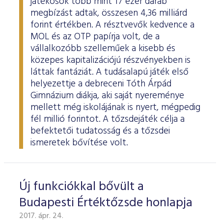
játékosok több mint 17 ezer darab
megbízást adtak, összesen 4,36 milliárd
forint értékben. A résztvevők kedvence a
MOL és az OTP papírja volt, de a
vállalkozóbb szelleműek a kisebb és
közepes kapitalizációjú részvényekben is
láttak fantáziát. A tudásalapú játék első
helyezettje a debreceni Tóth Árpád
Gimnázium diákja, aki saját nyereménye
mellett még iskolájának is nyert, mégpedig
fél millió forintot. A tőzsdejáték célja a
befektetői tudatosság és a tőzsdei
ismeretek bővítése volt.
Új funkciókkal bővült a
Budapesti Értéktőzsde honlapja
2017. ápr. 24.