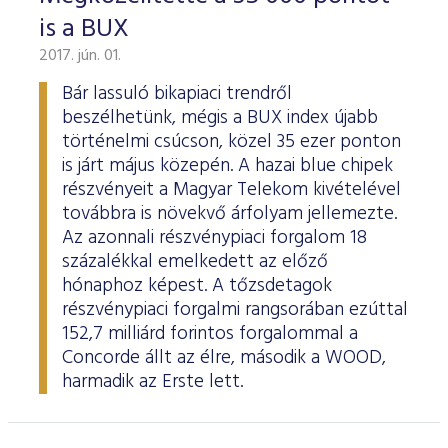
is a BUX
2017. jún. 01.
Bár lassuló bikapiaci trendről
beszélhetünk, mégis a BUX index újabb
történelmi csúcson, közel 35 ezer ponton
is járt május közepén. A hazai blue chipek
részvényeit a Magyar Telekom kivételével
továbbra is növekvő árfolyam jellemezte.
Az azonnali részvénypiaci forgalom 18
százalékkal emelkedett az előző
hónaphoz képest. A tőzsdetagok
részvénypiaci forgalmi rangsorában ezúttal
152,7 milliárd forintos forgalommal a
Concorde állt az élre, második a WOOD,
harmadik az Erste lett.