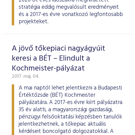
2020 öt éves időszakra meghirdetett
stratégia eddig megvalósult eredményeit
és a 2017-es évre vonatkozó legfontosabb
projekteket.
A jövő tőkepiaci nagyágyúit
keresi a BÉT – Elindult a
Kochmeister-pályázat
2017. máj. 04.
A mai naptól lehet jelentkezni a Budapesti
Értéktőzsde (BÉT) Kochmeister
pályázatára. A 2017-es évre kiírt pályázatra
35 év alatti, a magyarországi gazdasági,
pénzügyi felsőoktatási képzésben tanulók
jelentkezhetnek, a tőkepiac aktuális
kérdéseit boncolgató dolgozatokkal. A