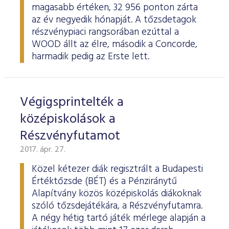
magasabb értéken, 32 956 ponton zárta
az év negyedik hónapját. A tőzsdetagok
részvénypiaci rangsorában ezúttal a
WOOD állt az élre, második a Concorde,
harmadik pedig az Erste lett.
Végigsprintelték a
középiskolások a
Részvényfutamot
2017. ápr. 27.
Közel kétezer diák regisztrált a Budapesti
Értéktőzsde (BÉT) és a Pénziránytű
Alapítvány közös középiskolás diákoknak
szóló tőzsdejátékára, a Részvényfutamra.
A négy hétig tartó játék mérlege alapján a