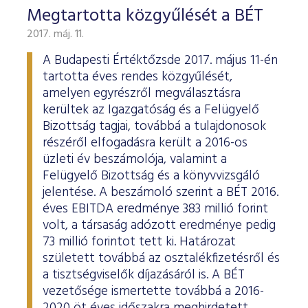
Megtartotta közgyűlését a BÉT
2017. máj. 11.
A Budapesti Értéktőzsde 2017. május 11-én
tartotta éves rendes közgyűlését,
amelyen egyrészről megválasztásra
kerültek az Igazgatóság és a Felügyelő
Bizottság tagjai, továbbá a tulajdonosok
részéről elfogadásra került a 2016-os
üzleti év beszámolója, valamint a
Felügyelő Bizottság és a könyvvizsgáló
jelentése. A beszámoló szerint a BÉT 2016.
éves EBITDA eredménye 383 millió forint
volt, a társaság adózott eredménye pedig
73 millió forintot tett ki. Határozat
született továbbá az osztalékfizetésről és
a tisztségviselők díjazásáról is. A BÉT
vezetősége ismertette továbbá a 2016-