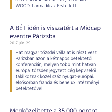
is a Concorde állt az élre, második a
WOOD, harmadik az Erste lett.
A BÉT idén is visszatért a Midcap
eventre Párizsba
2017. jún. 29.
Hat magyar tőzsdei vállalat is részt vesz
Párizsban azon a kétnapos befektetői
konferencián, melyen több mint hatvan
európai tőzsdén jegyzett cég képviselői
találkoznak közel száz nyugat-európai,
elsősorban francia és benelux intézményi
befektetővel.
Megközelítette a 35 000 pontot