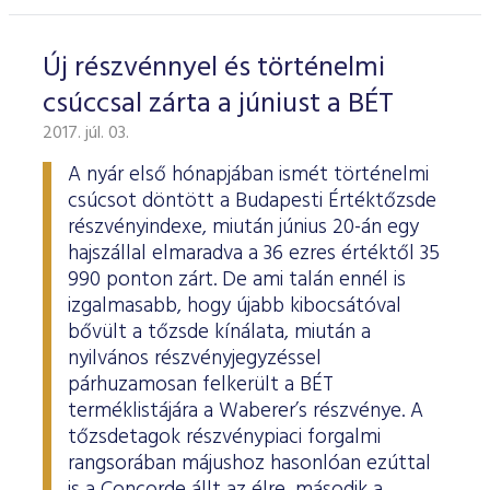
ESG Útmutató
Új részvénnyel és történelmi
csúccsal zárta a júniust a BÉT
2017. júl. 03.
A nyár első hónapjában ismét történelmi
csúcsot döntött a Budapesti Értéktőzsde
részvényindexe, miután június 20-án egy
hajszállal elmaradva a 36 ezres értéktől 35
990 ponton zárt. De ami talán ennél is
izgalmasabb, hogy újabb kibocsátóval
bővült a tőzsde kínálata, miután a
nyilvános részvényjegyzéssel
párhuzamosan felkerült a BÉT
terméklistájára a Waberer’s részvénye. A
tőzsdetagok részvénypiaci forgalmi
rangsorában májushoz hasonlóan ezúttal