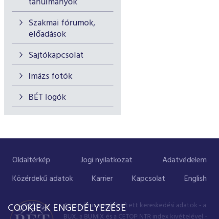
tanulmányok
Szakmai fórumok,
előadások
Sajtókapcsolat
Imázs fotók
BÉT logók
Oldaltérkép
Jogi nyilatkozat
Adatvédelem
Közérdekű adatok
Karrier
Kapcsolat
English
A portálon megjelenített kereskedési adatok - a
COOKIE-K ENGEDÉLYEZÉSE
BUX, a BUMIX és a CETOP NTR index kivételével -