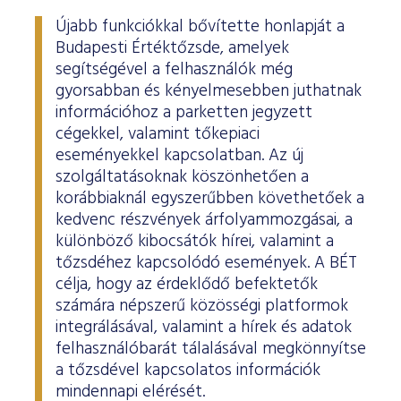
Újabb funkciókkal bővítette honlapját a
Budapesti Értéktőzsde, amelyek
segítségével a felhasználók még
gyorsabban és kényelmesebben juthatnak
információhoz a parketten jegyzett
cégekkel, valamint tőkepiaci
eseményekkel kapcsolatban. Az új
szolgáltatásoknak köszönhetően a
korábbiaknál egyszerűbben követhetőek a
kedvenc részvények árfolyammozgásai, a
különböző kibocsátók hírei, valamint a
tőzsdéhez kapcsolódó események. A BÉT
célja, hogy az érdeklődő befektetők
számára népszerű közösségi platformok
integrálásával, valamint a hírek és adatok
felhasználóbarát tálalásával megkönnyítse
a tőzsdével kapcsolatos információk
mindennapi elérését.