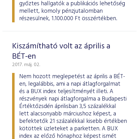
győztes hallgatók a publikációs lehetőség
mellett, komoly pénzjutalomban
részesülnek, 1.100.000 Ft összértékben.
Kiszámítható volt az április a
BÉT-en
2017. máj. 02.
Nem hozott meglepetést az április a BÉT-
en, legalábbis, ami a napi átlagforgalmat
és a BUX index teljesítményét illeti. A
részvények napi átlagforgalma a Budapesti
Értéktőzsdén áprilisban 3,5 százalékkal
lett alacsonyabb márciushoz képest, a
befektetők 21 százalékkal kisebb értékben
kötöttek üzleteket a parketten. A BUX
index az előző hónaphoz képest ismét