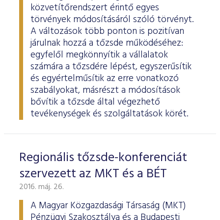
ESG Útmutató
közvetítőrendszert érintő egyes
törvények módosításáról szóló törvényt.
A változások több ponton is pozitívan
járulnak hozzá a tőzsde működéséhez:
egyfelől megkönnyítik a vállalatok
számára a tőzsdére lépést, egyszerűsítik
és egyértelműsítik az erre vonatkozó
szabályokat, másrészt a módosítások
bővítik a tőzsde által végezhető
tevékenységek és szolgáltatások körét.
Regionális tőzsde-konferenciát
szervezett az MKT és a BÉT
2016. máj. 26.
A Magyar Közgazdasági Társaság (MKT)
Pénzügyi Szakosztálya és a Budapesti