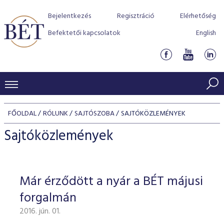
Bejelentkezés
Regisztráció
Elérhetőség
Befektetői kapcsolatok
English
KERESKEDÉSI ADATOK
FŐOLDAL
RÓLUNK
SAJTÓSZOBA
SAJTÓKÖZLEMÉNYEK
INDEXEK
BEFEKTETŐK
Sajtóközlemények
Részvényindexek
Piaci forgalom
Termékcsoportok
KIBOCSÁTÓK
Kötvényindexek
Kedvenc instrumentumok
Szabályozás
Indexek
Részvény és vállalati kötvény tőzsdei bevezetését támoga
Már érződött a nyár a BÉT májusi
TŐZSDETAGOK
Jelzáloglevél indexek
program
Azonnali Piac
Alkalmazott díjstruktúra
BÉT szabályzatok
Részvény szekció
forgalmán
Tőzsdetagok, üzletkötők
VENDOROK
Vállalati kötvény indexek
Származékos piac
BÉT Xtend - Részvénypiac egyszerűen
Részvények
Elszámolás
Befektetővédelem
2016. jún. 01.
Hitelpapír szekció
Útmutató a taggá váláshoz