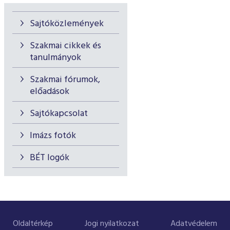
Sajtóközlemények
Szakmai cikkek és
tanulmányok
Szakmai fórumok,
előadások
Sajtókapcsolat
Imázs fotók
BÉT logók
Oldaltérkép
Jogi nyilatkozat
Adatvédelem