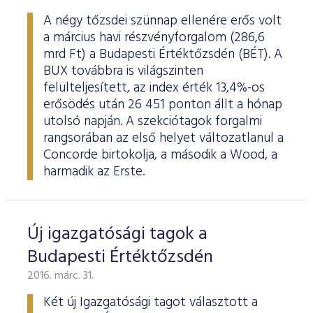
A négy tőzsdei szünnap ellenére erős volt
a március havi részvényforgalom (286,6
mrd Ft) a Budapesti Értéktőzsdén (BÉT). A
BUX továbbra is világszinten
felülteljesített, az index érték 13,4%-os
erősödés után 26 451 ponton állt a hónap
utolsó napján. A szekciótagok forgalmi
rangsorában az első helyet változatlanul a
Concorde birtokolja, a második a Wood, a
harmadik az Erste.
Új igazgatósági tagok a
Budapesti Értéktőzsdén
2016. márc. 31.
Két új Igazgatósági tagot választott a