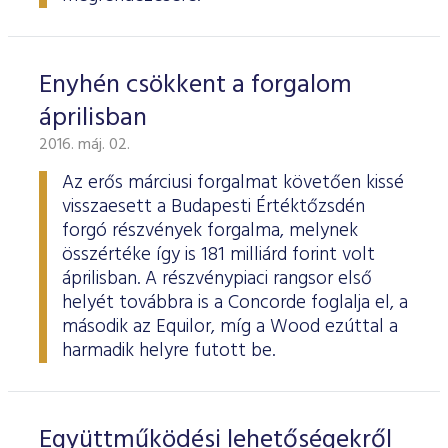
Enyhén csökkent a forgalom
áprilisban
2016. máj. 02.
Az erős márciusi forgalmat követően kissé
visszaesett a Budapesti Értéktőzsdén
forgó részvények forgalma, melynek
összértéke így is 181 milliárd forint volt
áprilisban. A részvénypiaci rangsor első
helyét továbbra is a Concorde foglalja el, a
második az Equilor, míg a Wood ezúttal a
harmadik helyre futott be.
Együttműködési lehetőségekről