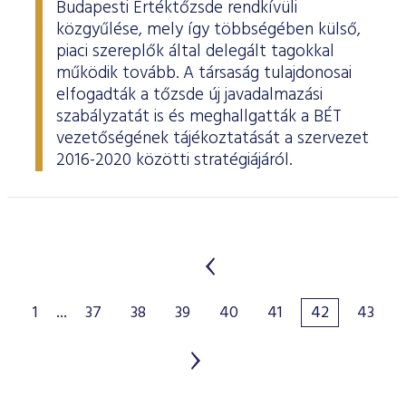
Budapesti Értéktőzsde rendkívüli
közgyűlése, mely így többségében külső,
piaci szereplők által delegált tagokkal
működik tovább. A társaság tulajdonosai
elfogadták a tőzsde új javadalmazási
szabályzatát is és meghallgatták a BÉT
vezetőségének tájékoztatását a szervezet
2016-2020 közötti stratégiájáról.
1
...
37
38
39
40
41
42
43