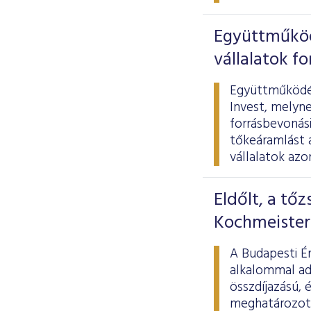
Együttműködi
vállalatok f
Együttműködés
Invest, melyne
forrásbevonási
tőkeáramlást 
vállalatok azo
Eldőlt, a tőz
Kochmeister
A Budapesti Ér
alkalommal adt
összdíjazású, 
meghatározott