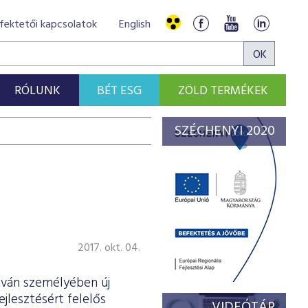
fektetői kapcsolatok
English
RÓLUNK
BÉT ESG
ZÖLD TERMÉKEK
SZÉCHENYI 2020
2017. okt. 04.
tván személyében új
jlesztésért felelős
VIDEÓTÁR