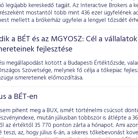
ó legújabb kereskedő tagját. Az Interactive Brokers a k
 részeként mostantól több mint 436 ezer ügyfelének a
est mellett a brókerház ügyfelei a lengyel tőzsdét érhe
ik a BÉT és az MGYOSZ: Cél a vállalatok
mereteinek fejlesztése
i megállapodást kötött a Budapesti Értéktőzsde, val
rszágos Szövetsége, melynek fő célja a tőkepiac fejlesz
nzügyi ismereteinek előmozdítása.
ius a BÉT-en
sem pihent meg a BUX, ismét történelmi csúcsot dönt
szvényindexe, miután júliusban többször is átlépte a 36 
ől az értéktől 35 770 ponton zárta a hónapot. Ami azo
teszi, az, hogy július 6-án, a sikeres tőkebevonást köv