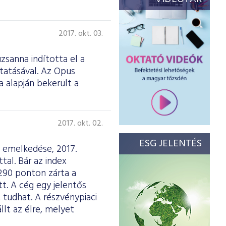
2017. okt. 03.
zsanna indította el a
tatásával. Az Opus
 alapján bekerült a
2017. okt. 02.
ESG JELENTÉS
ó emelkedése, 2017.
al. Bár az index
 290 ponton zárta a
t. A cég egy jelentős
 tudhat. A részvénypiaci
lt az élre, melyet