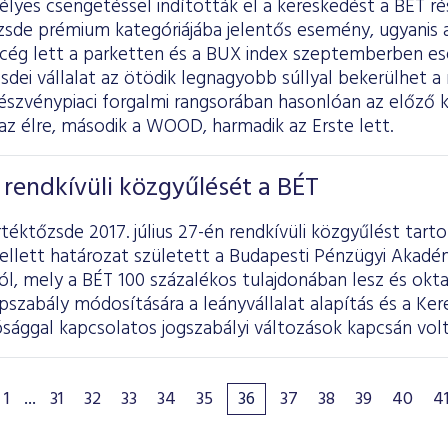
lyes csengetéssel indították el a kereskedést a BÉT ré
zsde prémium kategóriájába jelentős esemény, ugyanis 
ú cég lett a parketten és a BUX index szeptemberben es
zsdei vállalat az ötödik legnagyobb súllyal bekerülhet a
szvénypiaci forgalmi rangsorában hasonlóan az előző k
az élre, második a WOOD, harmadik az Erste lett.
rendkívüli közgyűlését a BÉT
téktőzsde 2017. július 27-én rendkívüli közgyűlést tarto
llett határozat született a Budapesti Pénzügyi Akadém
l, mely a BÉT 100 százalékos tulajdonában lesz és okta
apszabály módosítására a leányvállalat alapítás és a Ke
sággal kapcsolatos jogszabályi változások kapcsán volt
1
...
31
32
33
34
35
36
37
38
39
40
4