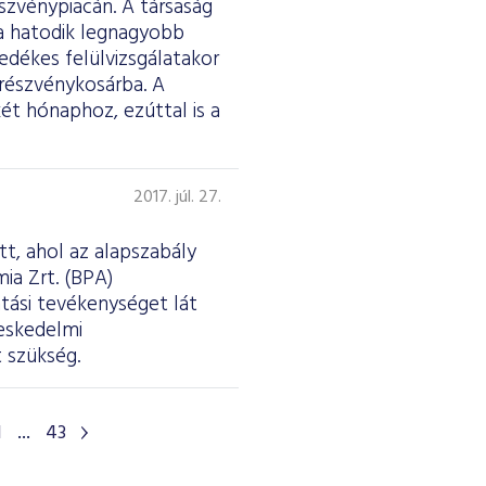
szvénypiacán. A társaság
a hatodik legnagyobb
edékes felülvizsgálatakor
 részvénykosárba. A
ét hónaphoz, ezúttal is a
2017. júl. 27.
tt, ahol az alapszabály
ia Zrt. (BPA)
tási tevékenységet lát
reskedelmi
 szükség.
1
...
43