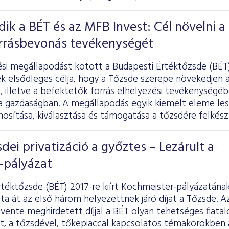
k a BÉT és az MFB Invest: Cél növelni a
orrásbevonás tevékenységét
i megállapodást kötött a Budapesti Értéktőzsde (BÉT)
k elsődleges célja, hogy a Tőzsde szerepe növekedjen a
, illetve a befektetők forrás elhelyezési tevékenységébe
a gazdaságban. A megállapodás egyik kiemelt eleme les
nosítása, kiválasztása és támogatása a tőzsdére felkés
sdei privatizáció a győztes – Lezárult a
-pályázat
téktőzsde (BÉT) 2017-re kiírt Kochmeister-pályázatána
a át az első három helyezettnek járó díjat a Tőzsde. Az 
évente meghirdetett díjjal a BÉT olyan tehetséges fiatal
, a tőzsdével, tőkepiaccal kapcsolatos témakörökben