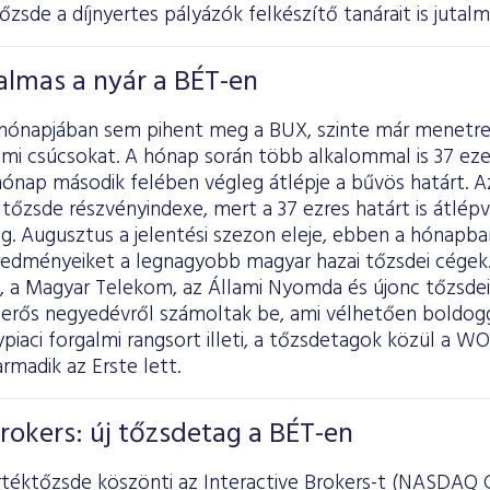
Tőzsde a díjnyertes pályázók felkészítő tanárait is jutalm
almas a nyár a BÉT-en
 hónapjában sem pihent meg a BUX, szinte már menetr
mi csúcsokat. A hónap során több alkalommal is 37 ezer
hónap második felében végleg átlépje a bűvös határt. A
tőzsde részvényindexe, mert a 37 ezres határt is átlép
g. Augusztus a jelentési szezon eleje, ebben a hónapb
edményeiket a legnagyobb magyar hazai tőzsdei cégek. 
, a Magyar Telekom, az Állami Nyomda és újonc tőzsdei 
erős negyedévről számoltak be, ami vélhetően boldogg
piaci forgalmi rangsort illeti, a tőzsdetagok közül a WO
rmadik az Erste lett.
Brokers: új tőzsdetag a BÉT-en
téktőzsde köszönti az Interactive Brokers-t (NASDAQ G