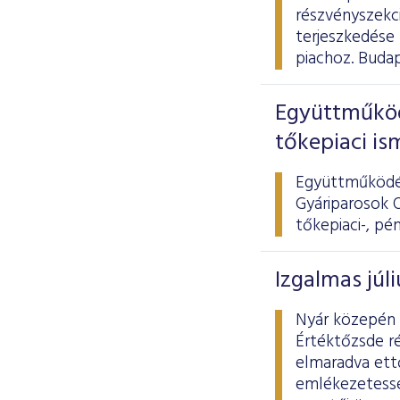
részvényszekci
terjeszkedése
piachoz. Budap
Együttműköd
tőkepiaci is
Együttműködés
Gyáriparosok O
tőkepiaci-, pé
Izgalmas júl
Nyár közepén 
Értéktőzsde ré
elmaradva ett
emlékezetessé 