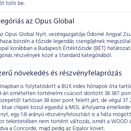
t tölti be.
egóriás az Opus Global
z Opus Global Nyrt. vezérigazgatója Ódorné Angyal Zsu
 hazai börzén a tőzsde legendás csengőjének megszólal
ppal korábban a Budapesti Értéktőzsde (BÉT) határozata
óriás részvények közé a Standard kategóriából.
erű növekedés és részvényfelaprózás
hónapban is folytatódott a BUX index hónapok óta tart
-án ismételten történelmi csúcsot döntött 38 387 pontt
epétől tartósan 38 ezer pont felett járt, de végül 37
A blue chipek közül egyedül a MOL árfolyama emelkedet
yt, egy 1:8 arányú részvényfelosztást is a háta mögött
sor tekintetében nem történt változás, ismét a WOOD ál
adva a Concorde, majd pedig az Equilor követ.