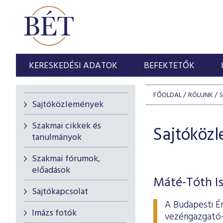
KERESKEDÉSI ADATOK
BEFEKTETŐK
FŐOLDAL
RÓLUNK
Sajtóközlemények
Szakmai cikkek és
Sajtóköz
tanulmányok
Szakmai fórumok,
előadások
Máté-Tóth Is
Sajtókapcsolat
A Budapesti É
Imázs fotók
vezérigazgató-