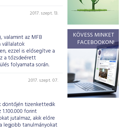
2017. szept. 13.
KÖVESS MINKET
, valamint az MFB
FACEBOOKON!
 vállalatok
n, ezzel is elősegítve a
z a tőzsdeérett
zülés folyamata során.
2017. szept. 07.
k döntőjén tizenkettedik
1.100.000 forint
okat jutalmaz, akik előre
 a legjobb tanulmányokat