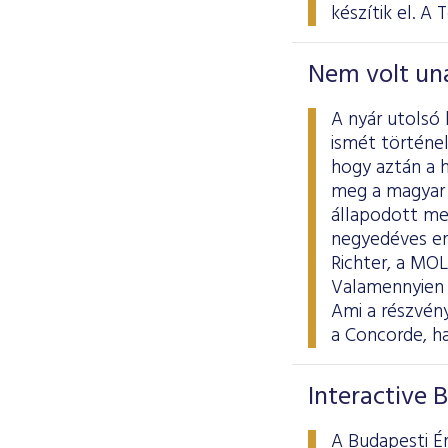
készítik el. A 
Nem volt un
A nyár utolsó
ismét történel
hogy aztán a 
meg a magyar 
állapodott me
negyedéves er
Richter, a MOL
Valamennyien 
Ami a részvény
a Concorde, ha
Interactive 
A Budapesti Ér