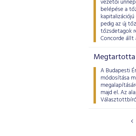
vezetői ünnepé
belépése a tő
kapitalizációj
pedig az új tő
tőzsdetagok ré
Concorde állt 
Megtartotta 
A Budapesti Ér
módosítása me
megalapításáró
majd el. Az al
Választottbíró