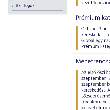
vezetői pozíció
BÉT logók
Prémium kat
Október 3-án a
kereskedést a
Global egy na
Prémium kateg
Menetrendsz
Az első őszi 
szeptember 18
szeptember köz
kereskedést. 
tőzsdei esemén
forgalmi rang
kicsivel elmar