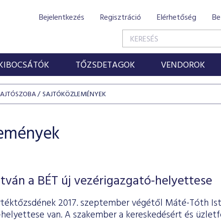
Bejelentkezés
Regisztráció
Elérhetőség
Be
KIBOCSÁTÓK
TŐZSDETAGOK
VENDOROK
SAJTÓSZOBA
SAJTÓKÖZLEMÉNYEK
lemények
tván a BÉT új vezérigazgató-helyettese
rtéktőzsdének 2017. szeptember végétől Máté-Tóth Is
helyettese van. A szakember a kereskedésért és üzletfe