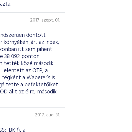
azta.
2017. szept. 01.
endszerűen döntött
 környékén járt az index,
zonban itt sem pihent
ve 38 092 ponton
an tették közé második
Jelentett az OTP, a
cégként a Waberer’s is.
á tette a befektetőiket.
OD állt az élre, második
2017. aug. 31.
S: IBKR), a