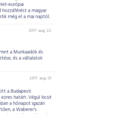
elet-európai
d hozzáférést a magyar
tik még el a mai naptól.
2017. aug. 22.
amint a Munkaadók és
tése, és a vállalatok
2017. aug. 01.
ött a Budapesti
ezres határt. Végül kicsit
nban a hónapot igazán
etően, a Waberer’s