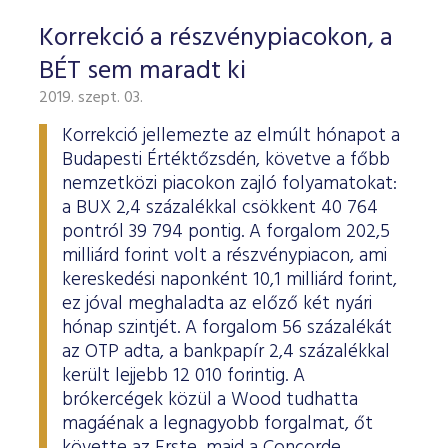
Korrekció a részvénypiacokon, a
BÉT sem maradt ki
2019. szept. 03.
Korrekció jellemezte az elmúlt hónapot a
Budapesti Értéktőzsdén, követve a főbb
nemzetközi piacokon zajló folyamatokat:
a BUX 2,4 százalékkal csökkent 40 764
pontról 39 794 pontig. A forgalom 202,5
milliárd forint volt a részvénypiacon, ami
kereskedési naponként 10,1 milliárd forint,
ez jóval meghaladta az előző két nyári
hónap szintjét. A forgalom 56 százalékát
az OTP adta, a bankpapír 2,4 százalékkal
került lejjebb 12 010 forintig. A
brókercégek közül a Wood tudhatta
magáénak a legnagyobb forgalmat, őt