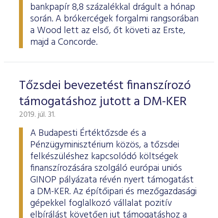
bankpapír 8,8 százalékkal drágult a hónap
során. A brókercégek forgalmi rangsorában
a Wood lett az első, őt követi az Erste,
majd a Concorde.
Tőzsdei bevezetést finanszírozó
támogatáshoz jutott a DM-KER
2019. júl. 31.
A Budapesti Értéktőzsde és a
Pénzügyminisztérium közös, a tőzsdei
felkészüléshez kapcsolódó költségek
finanszírozására szolgáló európai uniós
GINOP pályázata révén nyert támogatást
a DM-KER. Az építőipari és mezőgazdasági
gépekkel foglalkozó vállalat pozitív
elbírálást követően jut támogatáshoz a