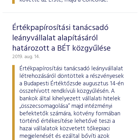
követte az Erste, majd a Concorde.
Értékpapírosítási tanácsadó
leányvállalat alapításáról
határozott a BÉT közgyűlése
2019. aug. 14.
Értékpapírosítási tanácsadó leányvállalat
létrehozásáról döntöttek a részvényesek
a Budapesti Értéktőzsde augusztus 14-én
összehívott rendkívüli közgyűlésén. A
bankok által kihelyezett vállalati hitelek
„összecsomagolása” majd intézményi
befektetők számára, kötvény formában
történő értékesítése lehetővé teszi a
hazai vállalatok közvetett tőkepiaci
megjelenését és ezáltal bővíti azok