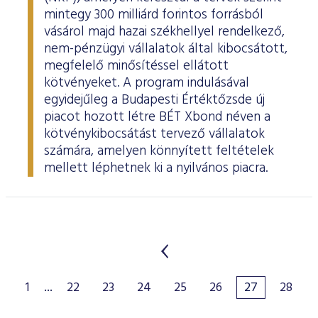
mintegy 300 milliárd forintos forrásból
vásárol majd hazai székhellyel rendelkező,
nem-pénzügyi vállalatok által kibocsátott,
megfelelő minősítéssel ellátott
kötvényeket. A program indulásával
egyidejűleg a Budapesti Értéktőzsde új
piacot hozott létre BÉT Xbond néven a
kötvénykibocsátást tervező vállalatok
számára, amelyen könnyített feltételek
mellett léphetnek ki a nyilvános piacra.
1
...
22
23
24
25
26
27
28