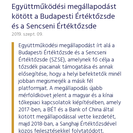
ESG Útmutató
Együttműködési megállapodást
kötött a Budapesti Értéktőzsde
és a Sencseni Értéktőzsde
2019. szept. 09.
Együttműködési megállapodást írt alá a
Budapesti Értéktőzsde és a Sencseni
Értéktőzsde (SZSE), amelynek fő célja a
tőzsdék piacainak támogatása és annak
elősegítése, hogy a helyi befektetők minél
jobban megismerjék a másik fél
platformjait. A megállapodás újabb
mérföldkövet jelent a magyar és a kínai
tőkepiaci kapcsolatok kiépítésében, amely
2017-ben, a BÉT és a Bank of China által
kötött megállapodással vette kezdetét,
majd 2018-ban, a Sanghaji Értéktőzsdével
közös fejlesztésekkel folytatódott.