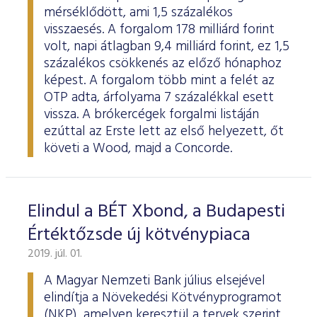
mérséklődött, ami 1,5 százalékos
visszaesés. A forgalom 178 milliárd forint
volt, napi átlagban 9,4 milliárd forint, ez 1,5
százalékos csökkenés az előző hónaphoz
képest. A forgalom több mint a felét az
OTP adta, árfolyama 7 százalékkal esett
vissza. A brókercégek forgalmi listáján
ezúttal az Erste lett az első helyezett, őt
követi a Wood, majd a Concorde.
Elindul a BÉT Xbond, a Budapesti
Értéktőzsde új kötvénypiaca
2019. júl. 01.
A Magyar Nemzeti Bank július elsejével
elindítja a Növekedési Kötvényprogramot
(NKP), amelyen keresztül a tervek szerint