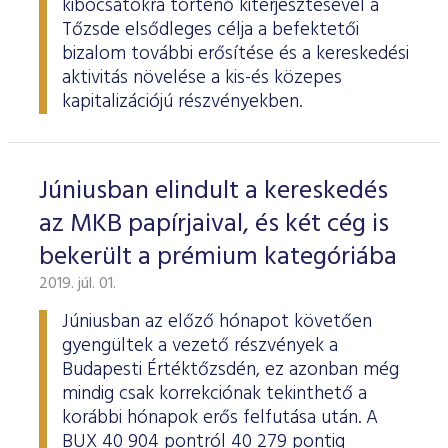
kibocsátókra történő kiterjesztésével a
Tőzsde elsődleges célja a befektetői
bizalom további erősítése és a kereskedési
aktivitás növelése a kis-és közepes
kapitalizációjú részvényekben.
Júniusban elindult a kereskedés
az MKB papírjaival, és két cég is
bekerült a prémium kategóriába
2019. júl. 01.
Júniusban az előző hónapot követően
gyengültek a vezető részvények a
Budapesti Értéktőzsdén, ez azonban még
mindig csak korrekciónak tekinthető a
korábbi hónapok erős felfutása után. A
BUX 40 904 pontról 40 279 pontig