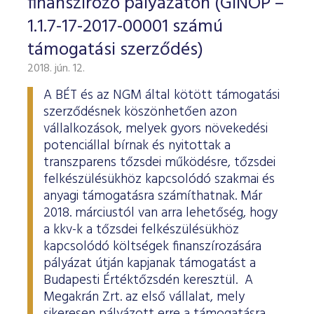
finanszírozó pályázaton (GINOP –
1.1.7-17-2017-00001 számú
támogatási szerződés)
2018. jún. 12.
A BÉT és az NGM által kötött támogatási
szerződésnek köszönhetően azon
vállalkozások, melyek gyors növekedési
potenciállal bírnak és nyitottak a
transzparens tőzsdei működésre, tőzsdei
felkészülésükhöz kapcsolódó szakmai és
anyagi támogatásra számíthatnak. Már
2018. márciustól van arra lehetőség, hogy
a kkv-k a tőzsdei felkészülésükhöz
kapcsolódó költségek finanszírozására
pályázat útján kapjanak támogatást a
Budapesti Értéktőzsdén keresztül. A
Megakrán Zrt. az első vállalat, mely