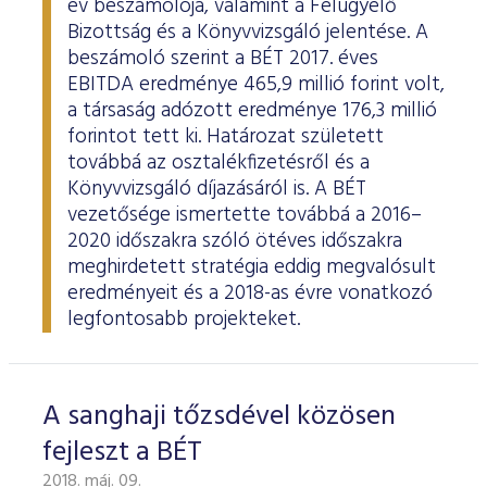
év beszámolója, valamint a Felügyelő
Bizottság és a Könyvvizsgáló jelentése. A
beszámoló szerint a BÉT 2017. éves
EBITDA eredménye 465,9 millió forint volt,
a társaság adózott eredménye 176,3 millió
forintot tett ki. Határozat született
továbbá az osztalékfizetésről és a
Könyvvizsgáló díjazásáról is. A BÉT
vezetősége ismertette továbbá a 2016–
2020 időszakra szóló ötéves időszakra
meghirdetett stratégia eddig megvalósult
eredményeit és a 2018-as évre vonatkozó
legfontosabb projekteket.
A sanghaji tőzsdével közösen
fejleszt a BÉT
2018. máj. 09.