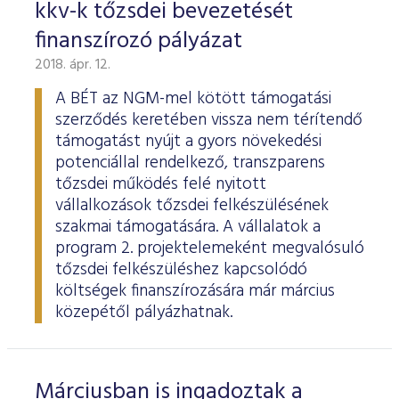
kkv-k tőzsdei bevezetését
finanszírozó pályázat
2018. ápr. 12.
A BÉT az NGM-mel kötött támogatási
szerződés keretében vissza nem térítendő
támogatást nyújt a gyors növekedési
potenciállal rendelkező, transzparens
tőzsdei működés felé nyitott
vállalkozások tőzsdei felkészülésének
szakmai támogatására. A vállalatok a
program 2. projektelemeként megvalósuló
tőzsdei felkészüléshez kapcsolódó
költségek finanszírozására már március
közepétől pályázhatnak.
Márciusban is ingadoztak a