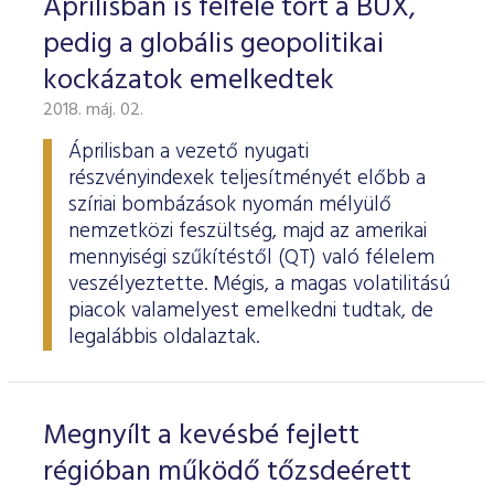
Áprilisban is felfelé tört a BUX,
pedig a globális geopolitikai
kockázatok emelkedtek
2018. máj. 02.
Áprilisban a vezető nyugati
részvényindexek teljesítményét előbb a
szíriai bombázások nyomán mélyülő
nemzetközi feszültség, majd az amerikai
mennyiségi szűkítéstől (QT) való félelem
veszélyeztette. Mégis, a magas volatilitású
piacok valamelyest emelkedni tudtak, de
legalábbis oldalaztak.
Megnyílt a kevésbé fejlett
régióban működő tőzsdeérett