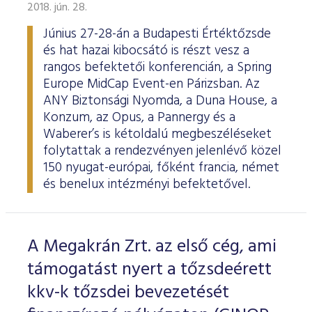
ESG Útmutató
2018. jún. 28.
Június 27-28-án a Budapesti Értéktőzsde
és hat hazai kibocsátó is részt vesz a
rangos befektetői konferencián, a Spring
Europe MidCap Event-en Párizsban. Az
ANY Biztonsági Nyomda, a Duna House, a
Konzum, az Opus, a Pannergy és a
Waberer’s is kétoldalú megbeszéléseket
folytattak a rendezvényen jelenlévő közel
150 nyugat-európai, főként francia, német
és benelux intézményi befektetővel.
A Megakrán Zrt. az első cég, ami
támogatást nyert a tőzsdeérett
kkv-k tőzsdei bevezetését