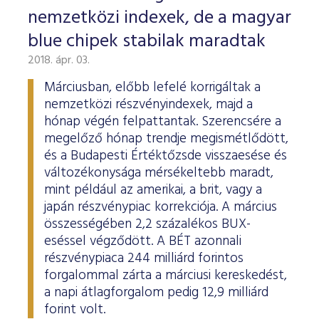
nemzetközi indexek, de a magyar
blue chipek stabilak maradtak
2018. ápr. 03.
Márciusban, előbb lefelé korrigáltak a
nemzetközi részvényindexek, majd a
hónap végén felpattantak. Szerencsére a
megelőző hónap trendje megismétlődött,
és a Budapesti Értéktőzsde visszaesése és
változékonysága mérsékeltebb maradt,
mint például az amerikai, a brit, vagy a
japán részvénypiac korrekciója. A március
összességében 2,2 százalékos BUX-
eséssel végződött. A BÉT azonnali
részvénypiaca 244 milliárd forintos
forgalommal zárta a márciusi kereskedést,
a napi átlagforgalom pedig 12,9 milliárd
forint volt.