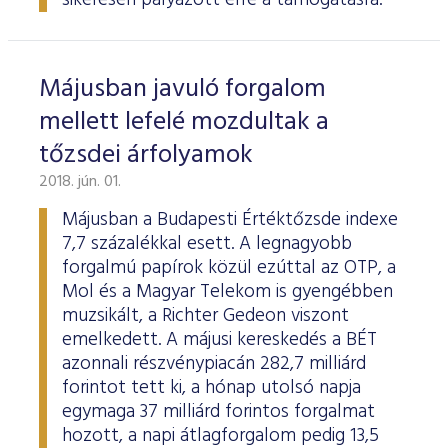
sikeresen pályázott erre a támogatásra.
Májusban javuló forgalom
mellett lefelé mozdultak a
tőzsdei árfolyamok
2018. jún. 01.
Májusban a Budapesti Értéktőzsde indexe
7,7 százalékkal esett. A legnagyobb
forgalmú papírok közül ezúttal az OTP, a
Mol és a Magyar Telekom is gyengébben
muzsikált, a Richter Gedeon viszont
emelkedett. A májusi kereskedés a BÉT
azonnali részvénypiacán 282,7 milliárd
forintot tett ki, a hónap utolsó napja
egymaga 37 milliárd forintos forgalmat
hozott, a napi átlagforgalom pedig 13,5