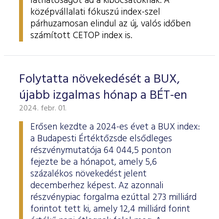
láthatóságot ad a kibocsátóknak. A
középvállalati fókuszú index-szel
párhuzamosan elindul az új, valós időben
számított CETOP index is.
Folytatta növekedését a BUX,
újabb izgalmas hónap a BÉT-en
2024. febr. 01.
Erősen kezdte a 2024-es évet a BUX index:
a Budapesti Értéktőzsde elsődleges
részvénymutatója 64 044,5 ponton
fejezte be a hónapot, amely 5,6
százalékos növekedést jelent
decemberhez képest. Az azonnali
részvénypiac forgalma ezúttal 273 milliárd
forintot tett ki, amely 12,4 milliárd forint