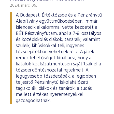
2024. márc. 06.
A Budapesti Értéktőzsde és a Pénziránytű
Alapítvány együttműködésében, immár
kilencedik alkalommal vette kezdetét a
BÉT Részvényfutam, ahol a 7-8. osztályos
és középiskolás diákok, tanáraik, valamint
szüleik, kihívásokkal teli, ingyenes
tőzsdejátékban vehetnek rész. A játék
remek lehetőséget kínál arra, hogy a
fiatalok kockázatmentesen sajátítsák el a
tőzsdei döntéshozatal rejtelmeit. A
legügyesebb tőzsdecápák, a legjobban
teljesítő Pénziránytű Iskolahálózati
tagiskolák, diákok és tanárok, a tudás
mellett értékes nyereményekkel
gazdagodhatnak.