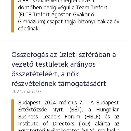
a BÉT székhelyén megrendezett
döntőben pedig végül a Team Trefort
(ELTE Trefort Ágoston Gyakorló
Gimnázium) csapat tagjai bizonyultak az év
cápáinak.
Összefogás az üzleti szférában a
vezető testületek arányos
összetételéért, a nők
részvételének támogatásáért
2024. márc. 07.
Budapest, 2024. március 7. – A Budapesti
Értéktőzsde Nyrt. (BÉT), a Hungarian
Business Leaders Forum (HBLF) és az
Institute of Directors (IoD) aláírta az