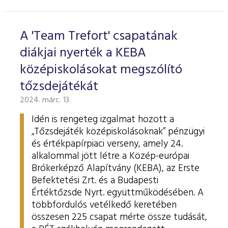
ESG Útmutató
A 'Team Trefort' csapatának
diákjai nyerték a KEBA
középiskolásokat megszólító
tőzsdejátékát
2024. márc. 13.
Idén is rengeteg izgalmat hozott a
„Tőzsdejáték középiskolásoknak” pénzügyi
és értékpapírpiaci verseny, amely 24.
alkalommal jött létre a Közép-európai
Brókerképző Alapítvány (KEBA), az Erste
Befektetési Zrt. és a Budapesti
Értéktőzsde Nyrt. együttműködésében. A
többfordulós vetélkedő keretében
összesen 225 csapat mérte össze tudását,