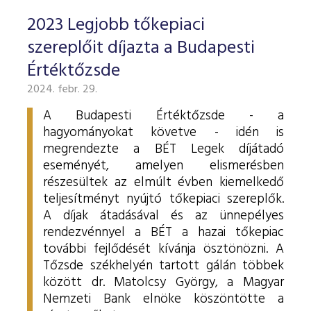
2023 Legjobb tőkepiaci
szereplőit díjazta a Budapesti
Értéktőzsde
2024. febr. 29.
A Budapesti Értéktőzsde - a
hagyományokat követve - idén is
megrendezte a BÉT Legek díjátadó
eseményét, amelyen elismerésben
részesültek az elmúlt évben kiemelkedő
teljesítményt nyújtó tőkepiaci szereplők.
A díjak átadásával és az ünnepélyes
rendezvénnyel a BÉT a hazai tőkepiac
további fejlődését kívánja ösztönözni. A
Tőzsde székhelyén tartott gálán többek
között dr. Matolcsy György, a Magyar
Nemzeti Bank elnöke köszöntötte a