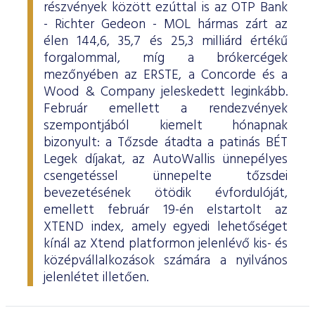
részvények között ezúttal is az OTP Bank
- Richter Gedeon - MOL hármas zárt az
élen 144,6, 35,7 és 25,3 milliárd értékű
forgalommal, míg a brókercégek
mezőnyében az ERSTE, a Concorde és a
Wood & Company jeleskedett leginkább.
Február emellett a rendezvények
szempontjából kiemelt hónapnak
bizonyult: a Tőzsde átadta a patinás BÉT
Legek díjakat, az AutoWallis ünnepélyes
csengetéssel ünnepelte tőzsdei
bevezetésének ötödik évfordulóját,
emellett február 19-én elstartolt az
XTEND index, amely egyedi lehetőséget
kínál az Xtend platformon jelenlévő kis- és
középvállalkozások számára a nyilvános
jelenlétet illetően.