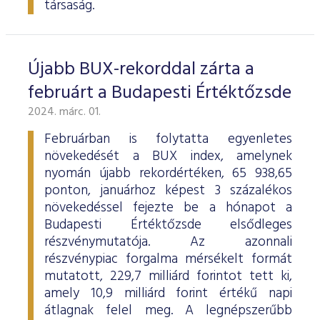
társaság.
Újabb BUX-rekorddal zárta a
februárt a Budapesti Értéktőzsde
2024. márc. 01.
Februárban is folytatta egyenletes
növekedését a BUX index, amelynek
nyomán újabb rekordértéken, 65 938,65
ponton, januárhoz képest 3 százalékos
növekedéssel fejezte be a hónapot a
Budapesti Értéktőzsde elsődleges
részvénymutatója. Az azonnali
részvénypiac forgalma mérsékelt formát
mutatott, 229,7 milliárd forintot tett ki,
amely 10,9 milliárd forint értékű napi
átlagnak felel meg. A legnépszerűbb