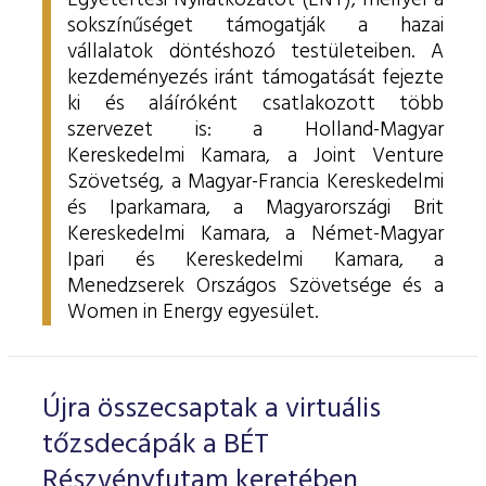
Egyetértési Nyilatkozatot (ENY), mellyel a
sokszínűséget támogatják a hazai
vállalatok döntéshozó testületeiben.
A
kezdeményezés iránt támogatását fejezte
ki és aláíróként csatlakozott több
szervezet is: a Holland-Magyar
Kereskedelmi Kamara, a Joint Venture
Szövetség, a Magyar-Francia Kereskedelmi
és Iparkamara, a
Magyarországi Brit
Kereskedelmi Kamara, a
Német-Magyar
Ipari és Kereskedelmi Kamara, a
Menedzserek Országos Szövetsége és a
Women in Energy egyesület.
Újra összecsaptak a virtuális
tőzsdecápák a BÉT
Részvényfutam keretében