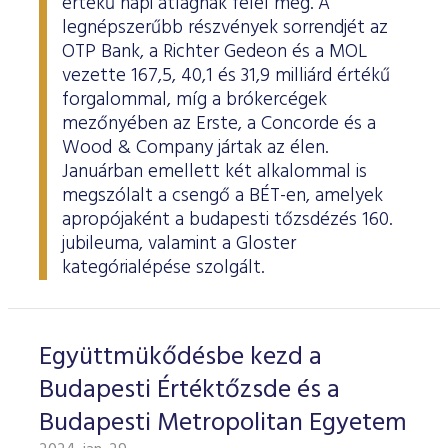
értékű napi átlagnak felel meg. A
legnépszerűbb részvények sorrendjét az
OTP Bank, a Richter Gedeon és a MOL
vezette 167,5, 40,1 és 31,9 milliárd értékű
forgalommal, míg a brókercégek
mezőnyében az Erste, a Concorde és a
Wood & Company jártak az élen.
Januárban emellett két alkalommal is
megszólalt a csengő a BÉT-en, amelyek
apropójaként a budapesti tőzsdézés 160.
jubileuma, valamint a Gloster
kategórialépése szolgált.
Együttmükődésbe kezd a
Budapesti Értéktőzsde és a
Budapesti Metropolitan Egyetem