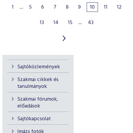
1
...
5
6
7
8
9
10
11
12
13
14
15
...
43
Sajtóközlemények
Szakmai cikkek és
tanulmányok
Szakmai fórumok,
előadások
Sajtókapcsolat
Imázs fotók