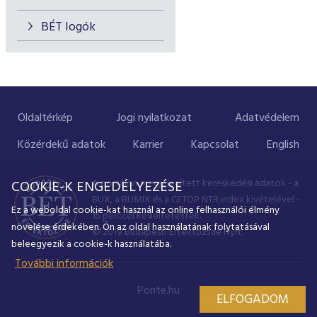
BÉT logók
Oldaltérkép
Jogi nyilatkozat
Adatvédelem
Közérdekű adatok
Karrier
Kapcsolat
English
A portálon megjelenített kereskedési adatok - a
COOKIE-K ENGEDÉLYEZÉSE
BUX, a BUMIX és a CETOP NTR index kivételével -
Ez a weboldal cookie-kat használ az online felhasználói élmény
15 perccel késleltetettek.
növelése érdekében. Ön az oldal használatának folytatásával
© 2019 Budapesti Értéktőzsde Nyrt.
beleegyezik a cookie-k használatába.
További információk
Ponte.hu
ELFOGADOM