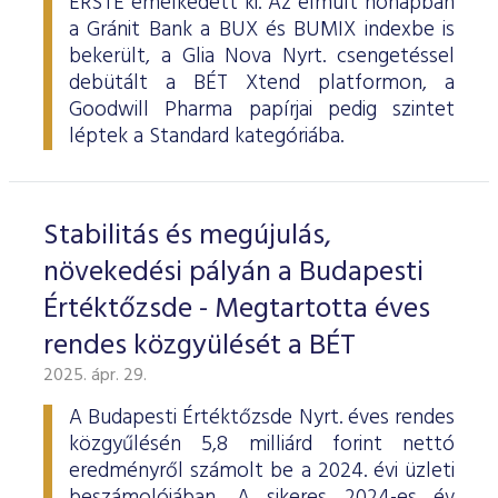
ERSTE emelkedett ki. Az elmúlt hónapban
a Gránit Bank a BUX és BUMIX indexbe is
bekerült, a Glia Nova Nyrt. csengetéssel
debütált a BÉT Xtend platformon, a
Goodwill Pharma papírjai pedig szintet
léptek a Standard kategóriába.
Stabilitás és megújulás,
növekedési pályán a Budapesti
Értéktőzsde - Megtartotta éves
rendes közgyülését a BÉT
2025. ápr. 29.
A Budapesti Értéktőzsde Nyrt. éves rendes
közgyűlésén 5,8 milliárd forint nettó
eredményről számolt be a 2024. évi üzleti