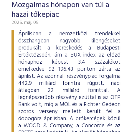
Mozgalmas hónapon van túl a
hazai tőkepiac
2025. máj. 05.
Áprilisban a nemzetközi trendekkel
összhangban nagyobb kilengéseket
produkált a kereskedés a Budapesti
Értéktőzsdén, ám a BUX index az előző
hónaphoz képest 3,4 százalékot
emelkedve 92 196,43 ponton zárta az
áprilist. Az azonnali részvénypiac forgalma
442,9 milliárd forintra rúgott, napi
átlagban 22 milliárd forinttal. A
legnépszerűbb részvény ezúttal is az OTP
Bank volt, míg a MOL és a Richter Gedeon
szoros verseny mellett került fel a
dobogóra áprilisban. A brókercégek közül
a WOOD & Company, a Concorde és az