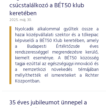
ESG Útmutató
csúcstalálkozó a BÉT50 klub
keretében
2025. máj. 30.
Nyolcadik alkalommal gyűltek össze a
hazai középvállalati szektor és a tőkepiac
képviselői a BÉT50 Klub keretében, amely
a Budapesti Értéktőzsde éves
rendszerességgel megrendezésre kerülő,
kiemelt eseménye. A BÉT50 közösség
tagjai ezúttal az egészségügyi innováció és
a nemzetközi növekedés témájában
mélyíthették el ismereteiket a Richter
Központban.
35 éves jubileumot ünnepel a