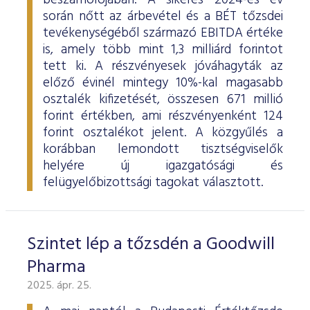
beszámolójában. A sikeres 2024-es év
során nőtt az árbevétel és a BÉT tőzsdei
tevékenységéből származó EBITDA értéke
is, amely több mint 1,3 milliárd forintot
tett ki. A részvényesek jóváhagyták az
előző évinél mintegy 10%-kal magasabb
osztalék kifizetését, összesen 671 millió
forint értékben, ami részvényenként 124
forint osztalékot jelent. A közgyűlés a
korábban lemondott tisztségviselők
helyére új igazgatósági és
felügyelőbizottsági tagokat választott.
Szintet lép a tőzsdén a Goodwill
Pharma
2025. ápr. 25.