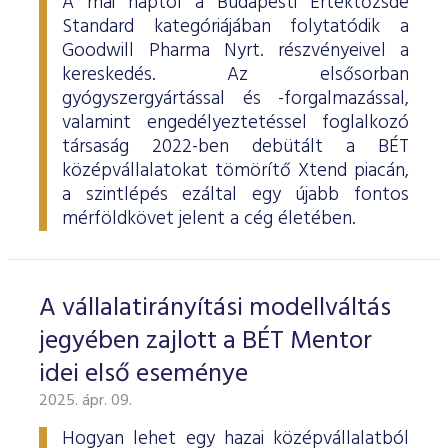
A mai naptól a Budapesti Értéktőzsde
Standard kategóriájában folytatódik a
Goodwill Pharma Nyrt. részvényeivel a
kereskedés. Az elsősorban
gyógyszergyártással és -forgalmazással,
valamint engedélyeztetéssel foglalkozó
társaság 2022-ben debütált a BÉT
középvállalatokat tömörítő Xtend piacán,
a szintlépés ezáltal egy újabb fontos
mérföldkövet jelent a cég életében.
A vállalatirányítási modellváltás
jegyében zajlott a BÉT Mentor
idei első eseménye
2025. ápr. 09.
Hogyan lehet egy hazai középvállalatból