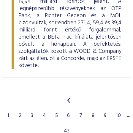
19,94 milliárd forintot jelent. A
legnépszerűbb részvényeknek az OTP
Bank, a Richter Gedeon és a MOL
bizonyultak, sorrendben 271,4, 59,4 és 39,4
milliárd forint értékű forgalommal,
emellett a BÉTa Piac kínálata jelentősen
bővült a hónapban. A befektetési
szolgáltatók között a WOOD & Company
zárt az élen, őt a Concorde, majd az ERSTE
követte.
1
2
3
4
5
6
7
8
9
10
...
43