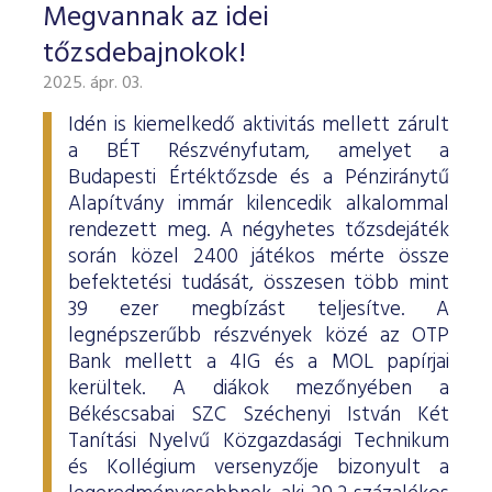
Megvannak az idei
tőzsdebajnokok!
2025. ápr. 03.
Idén is kiemelkedő aktivitás mellett zárult
a BÉT Részvényfutam, amelyet a
Budapesti Értéktőzsde és a Pénziránytű
Alapítvány immár kilencedik alkalommal
rendezett meg. A négyhetes tőzsdejáték
során közel 2400 játékos mérte össze
befektetési tudását, összesen több mint
39 ezer megbízást teljesítve. A
legnépszerűbb részvények közé az OTP
Bank mellett a 4IG és a MOL papírjai
kerültek. A diákok mezőnyében a
Békéscsabai SZC Széchenyi István Két
Tanítási Nyelvű Közgazdasági Technikum
és Kollégium versenyzője bizonyult a