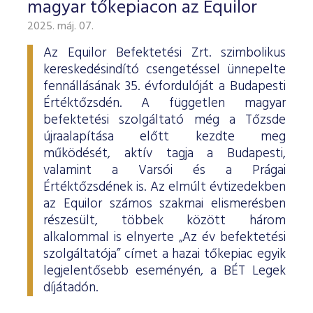
magyar tőkepiacon az Equilor
2025. máj. 07.
Az Equilor Befektetési Zrt. szimbolikus
kereskedésindító csengetéssel ünnepelte
fennállásának 35. évfordulóját a Budapesti
Értéktőzsdén. A független magyar
befektetési szolgáltató még a Tőzsde
újraalapítása előtt kezdte meg
működését, aktív tagja a Budapesti,
valamint a Varsói és a Prágai
Értéktőzsdének is. Az elmúlt évtizedekben
az Equilor számos szakmai elismerésben
részesült, többek között három
alkalommal is elnyerte „Az év befektetési
szolgáltatója” címet a hazai tőkepiac egyik
legjelentősebb eseményén, a BÉT Legek
díjátadón.