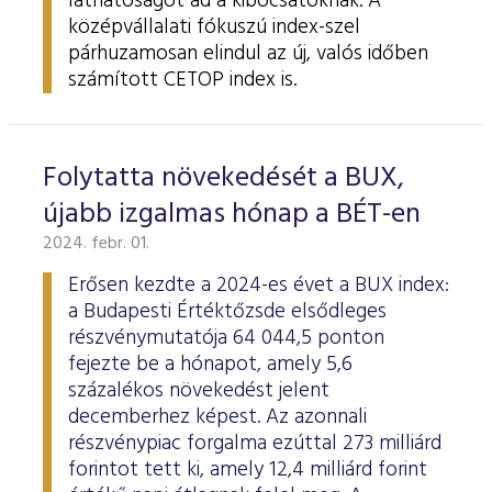
láthatóságot ad a kibocsátóknak. A
középvállalati fókuszú index-szel
párhuzamosan elindul az új, valós időben
számított CETOP index is.
Folytatta növekedését a BUX,
újabb izgalmas hónap a BÉT-en
2024. febr. 01.
Erősen kezdte a 2024-es évet a BUX index:
a Budapesti Értéktőzsde elsődleges
részvénymutatója 64 044,5 ponton
fejezte be a hónapot, amely 5,6
százalékos növekedést jelent
decemberhez képest. Az azonnali
részvénypiac forgalma ezúttal 273 milliárd
forintot tett ki, amely 12,4 milliárd forint