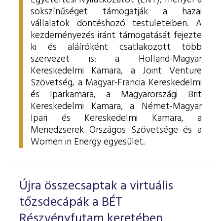
Egyetértési Nyilatkozatot (ENY), mellyel a
sokszínűséget támogatják a hazai
vállalatok döntéshozó testületeiben.
A
kezdeményezés iránt támogatását fejezte
ki és aláíróként csatlakozott több
szervezet is: a Holland-Magyar
Kereskedelmi Kamara, a Joint Venture
Szövetség, a Magyar-Francia Kereskedelmi
és Iparkamara, a
Magyarországi Brit
Kereskedelmi Kamara, a
Német-Magyar
Ipari és Kereskedelmi Kamara, a
Menedzserek Országos Szövetsége és a
Women in Energy egyesület.
Újra összecsaptak a virtuális
tőzsdecápák a BÉT
Részvényfutam keretében