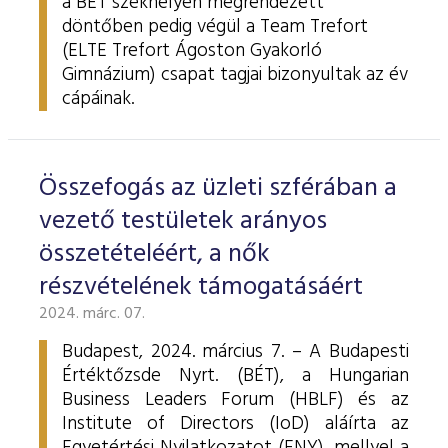
a BÉT székhelyén megrendezett
döntőben pedig végül a Team Trefort
(ELTE Trefort Ágoston Gyakorló
Gimnázium) csapat tagjai bizonyultak az év
cápáinak.
Összefogás az üzleti szférában a
vezető testületek arányos
összetételéért, a nők
részvételének támogatásáért
2024. márc. 07.
Budapest, 2024. március 7. – A Budapesti
Értéktőzsde Nyrt. (BÉT), a Hungarian
Business Leaders Forum (HBLF) és az
Institute of Directors (IoD) aláírta az