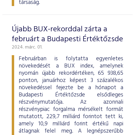
társaság.
Újabb BUX-rekorddal zárta a
februárt a Budapesti Értéktőzsde
2024. márc. 01.
Februárban is folytatta egyenletes
növekedését a BUX index, amelynek
nyomán újabb rekordértéken, 65 938,65
ponton, januárhoz képest 3 százalékos
növekedéssel fejezte be a hónapot a
Budapesti Értéktőzsde elsődleges
részvénymutatója. Az azonnali
részvénypiac forgalma mérsékelt formát
mutatott, 229,7 milliárd forintot tett ki,
amely 10,9 milliárd forint értékű napi
átlagnak felel meg. A legnépszerűbb