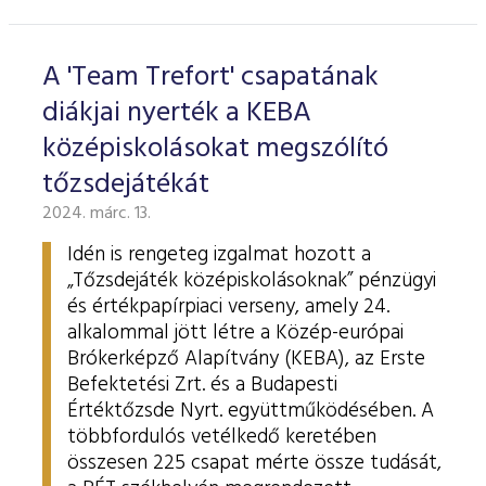
ESG Útmutató
A 'Team Trefort' csapatának
diákjai nyerték a KEBA
középiskolásokat megszólító
tőzsdejátékát
2024. márc. 13.
Idén is rengeteg izgalmat hozott a
„Tőzsdejáték középiskolásoknak” pénzügyi
és értékpapírpiaci verseny, amely 24.
alkalommal jött létre a Közép-európai
Brókerképző Alapítvány (KEBA), az Erste
Befektetési Zrt. és a Budapesti
Értéktőzsde Nyrt. együttműködésében. A
többfordulós vetélkedő keretében
összesen 225 csapat mérte össze tudását,