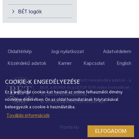
BÉT logók
Oldaltérkép
Jogi nyilatkozat
Adatvédelem
Közérdekű adatok
Karrier
Kapcsolat
English
A portálon megjelenített kereskedési adatok - a
COOKIE-K ENGEDÉLYEZÉSE
BUX, a BUMIX és a CETOP NTR index kivételével -
Ez a weboldal cookie-kat használ az online felhasználói élmény
15 perccel késleltetettek.
növelése érdekében. Ön az oldal használatának folytatásával
© 2019 Budapesti Értéktőzsde Nyrt.
beleegyezik a cookie-k használatába.
További információk
Ponte.hu
ELFOGADOM