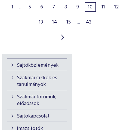
1
...
5
6
7
8
9
10
11
12
13
14
15
...
43
Sajtóközlemények
Szakmai cikkek és
tanulmányok
Szakmai fórumok,
előadások
Sajtókapcsolat
Imázs fotók