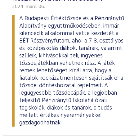
2024. márc. 06.
A Budapesti Értéktőzsde és a Pénziránytű
Alapítvány együttműködésében, immár
kilencedik alkalommal vette kezdetét a
BÉT Részvényfutam, ahol a 7-8. osztályos
és középiskolás diákok, tanáraik, valamint
szüleik, kihívásokkal teli, ingyenes
tőzsdejátékban vehetnek rész. A játék
remek lehetőséget kínál arra, hogy a
fiatalok kockázatmentesen sajátítsák el a
tőzsdei döntéshozatal rejtelmeit. A
legügyesebb tőzsdecápák, a legjobban
teljesítő Pénziránytű Iskolahálózati
tagiskolák, diákok és tanárok, a tudás
mellett értékes nyereményekkel
gazdagodhatnak.