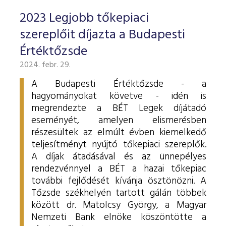
2023 Legjobb tőkepiaci
szereplőit díjazta a Budapesti
Értéktőzsde
2024. febr. 29.
A Budapesti Értéktőzsde - a
hagyományokat követve - idén is
megrendezte a BÉT Legek díjátadó
eseményét, amelyen elismerésben
részesültek az elmúlt évben kiemelkedő
teljesítményt nyújtó tőkepiaci szereplők.
A díjak átadásával és az ünnepélyes
rendezvénnyel a BÉT a hazai tőkepiac
további fejlődését kívánja ösztönözni. A
Tőzsde székhelyén tartott gálán többek
között dr. Matolcsy György, a Magyar
Nemzeti Bank elnöke köszöntötte a