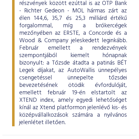
részvények között ezúttal is az OTP Bank
- Richter Gedeon - MOL hármas zárt az
élen 144,6, 35,7 és 25,3 milliárd értékű
forgalommal, míg a brókercégek
mezőnyében az ERSTE, a Concorde és a
Wood & Company jeleskedett leginkább.
Február emellett a rendezvények
szempontjából kiemelt hónapnak
bizonyult: a Tőzsde átadta a patinás BÉT
Legek díjakat, az AutoWallis ünnepélyes
csengetéssel ünnepelte tőzsdei
bevezetésének ötödik évfordulóját,
emellett február 19-én elstartolt az
XTEND index, amely egyedi lehetőséget
kínál az Xtend platformon jelenlévő kis- és
középvállalkozások számára a nyilvános
jelenlétet illetően.