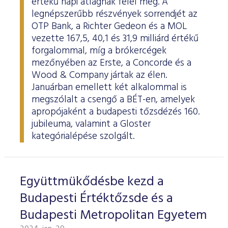
értékű napi átlagnak felel meg. A
legnépszerűbb részvények sorrendjét az
OTP Bank, a Richter Gedeon és a MOL
vezette 167,5, 40,1 és 31,9 milliárd értékű
forgalommal, míg a brókercégek
mezőnyében az Erste, a Concorde és a
Wood & Company jártak az élen.
Januárban emellett két alkalommal is
megszólalt a csengő a BÉT-en, amelyek
apropójaként a budapesti tőzsdézés 160.
jubileuma, valamint a Gloster
kategórialépése szolgált.
Együttmükődésbe kezd a
Budapesti Értéktőzsde és a
Budapesti Metropolitan Egyetem