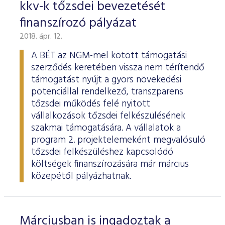
kkv-k tőzsdei bevezetését
finanszírozó pályázat
2018. ápr. 12.
A BÉT az NGM-mel kötött támogatási
szerződés keretében vissza nem térítendő
támogatást nyújt a gyors növekedési
potenciállal rendelkező, transzparens
tőzsdei működés felé nyitott
vállalkozások tőzsdei felkészülésének
szakmai támogatására. A vállalatok a
program 2. projektelemeként megvalósuló
tőzsdei felkészüléshez kapcsolódó
költségek finanszírozására már március
közepétől pályázhatnak.
Márciusban is ingadoztak a