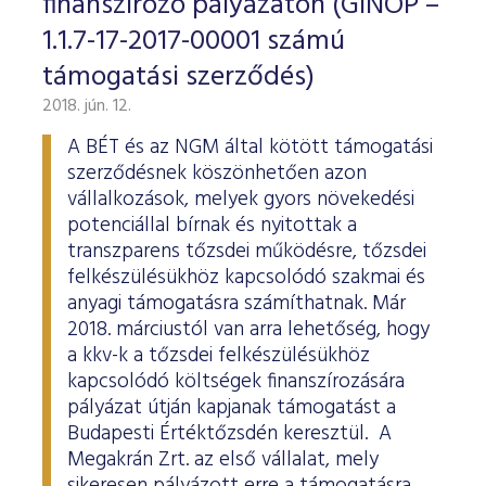
finanszírozó pályázaton (GINOP –
1.1.7-17-2017-00001 számú
támogatási szerződés)
2018. jún. 12.
A BÉT és az NGM által kötött támogatási
szerződésnek köszönhetően azon
vállalkozások, melyek gyors növekedési
potenciállal bírnak és nyitottak a
transzparens tőzsdei működésre, tőzsdei
felkészülésükhöz kapcsolódó szakmai és
anyagi támogatásra számíthatnak. Már
2018. márciustól van arra lehetőség, hogy
a kkv-k a tőzsdei felkészülésükhöz
kapcsolódó költségek finanszírozására
pályázat útján kapjanak támogatást a
Budapesti Értéktőzsdén keresztül. A
Megakrán Zrt. az első vállalat, mely