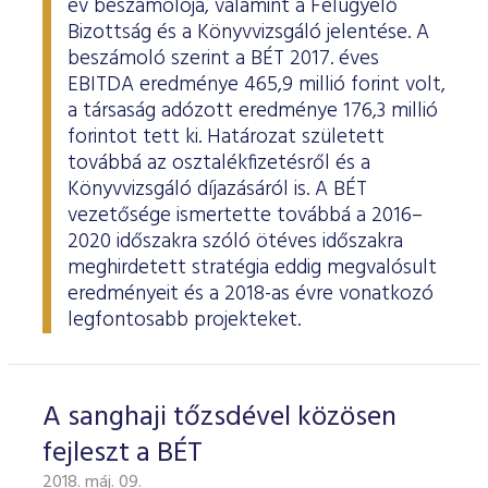
év beszámolója, valamint a Felügyelő
Bizottság és a Könyvvizsgáló jelentése. A
beszámoló szerint a BÉT 2017. éves
EBITDA eredménye 465,9 millió forint volt,
a társaság adózott eredménye 176,3 millió
forintot tett ki. Határozat született
továbbá az osztalékfizetésről és a
Könyvvizsgáló díjazásáról is. A BÉT
vezetősége ismertette továbbá a 2016–
2020 időszakra szóló ötéves időszakra
meghirdetett stratégia eddig megvalósult
eredményeit és a 2018-as évre vonatkozó
legfontosabb projekteket.
A sanghaji tőzsdével közösen
fejleszt a BÉT
2018. máj. 09.