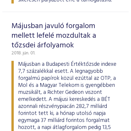
sikeresen pályázott erre a támogatásra.
Májusban javuló forgalom
mellett lefelé mozdultak a
tőzsdei árfolyamok
2018. jún. 01.
Májusban a Budapesti Értéktőzsde indexe
7,7 százalékkal esett. A legnagyobb
forgalmú papírok közül ezúttal az OTP, a
Mol és a Magyar Telekom is gyengébben
muzsikált, a Richter Gedeon viszont
emelkedett. A májusi kereskedés a BÉT
azonnali részvénypiacán 282,7 milliárd
forintot tett ki, a hónap utolsó napja
egymaga 37 milliárd forintos forgalmat
hozott, a napi átlagforgalom pedig 13,5