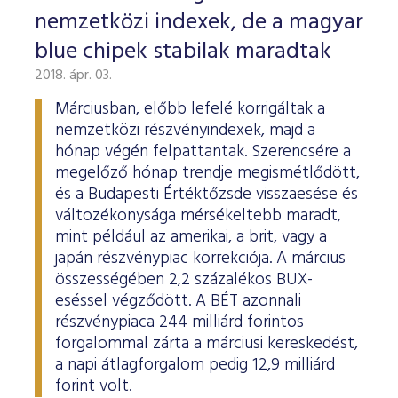
nemzetközi indexek, de a magyar
blue chipek stabilak maradtak
2018. ápr. 03.
Márciusban, előbb lefelé korrigáltak a
nemzetközi részvényindexek, majd a
hónap végén felpattantak. Szerencsére a
megelőző hónap trendje megismétlődött,
és a Budapesti Értéktőzsde visszaesése és
változékonysága mérsékeltebb maradt,
mint például az amerikai, a brit, vagy a
japán részvénypiac korrekciója. A március
összességében 2,2 százalékos BUX-
eséssel végződött. A BÉT azonnali
részvénypiaca 244 milliárd forintos
forgalommal zárta a márciusi kereskedést,
a napi átlagforgalom pedig 12,9 milliárd
forint volt.