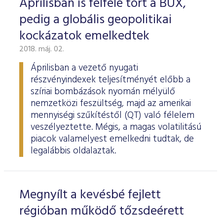
Áprilisban is felfelé tört a BUX,
pedig a globális geopolitikai
kockázatok emelkedtek
2018. máj. 02.
Áprilisban a vezető nyugati
részvényindexek teljesítményét előbb a
szíriai bombázások nyomán mélyülő
nemzetközi feszültség, majd az amerikai
mennyiségi szűkítéstől (QT) való félelem
veszélyeztette. Mégis, a magas volatilitású
piacok valamelyest emelkedni tudtak, de
legalábbis oldalaztak.
Megnyílt a kevésbé fejlett
régióban működő tőzsdeérett