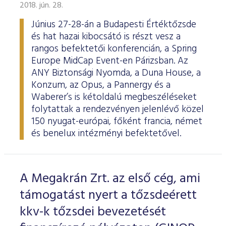
ESG Útmutató
2018. jún. 28.
Június 27-28-án a Budapesti Értéktőzsde
és hat hazai kibocsátó is részt vesz a
rangos befektetői konferencián, a Spring
Europe MidCap Event-en Párizsban. Az
ANY Biztonsági Nyomda, a Duna House, a
Konzum, az Opus, a Pannergy és a
Waberer’s is kétoldalú megbeszéléseket
folytattak a rendezvényen jelenlévő közel
150 nyugat-európai, főként francia, német
és benelux intézményi befektetővel.
A Megakrán Zrt. az első cég, ami
támogatást nyert a tőzsdeérett
kkv-k tőzsdei bevezetését