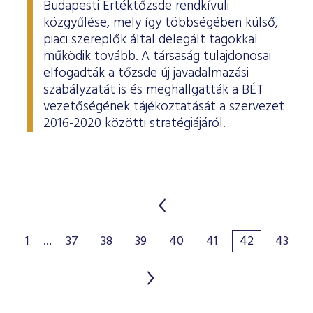
Budapesti Értéktőzsde rendkívüli
közgyűlése, mely így többségében külső,
piaci szereplők által delegált tagokkal
működik tovább. A társaság tulajdonosai
elfogadták a tőzsde új javadalmazási
szabályzatát is és meghallgatták a BÉT
vezetőségének tájékoztatását a szervezet
2016-2020 közötti stratégiájáról.
1
...
37
38
39
40
41
42
43