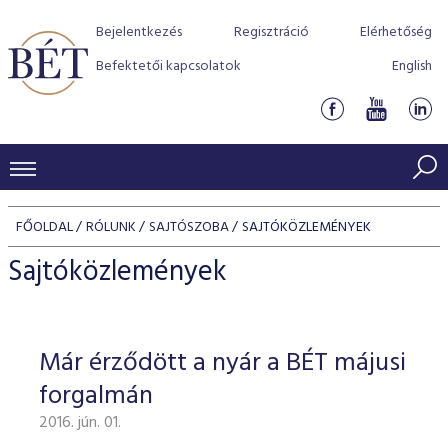
Bejelentkezés
Regisztráció
Elérhetőség
Befektetői kapcsolatok
English
KERESKEDÉSI ADATOK
FŐOLDAL
RÓLUNK
SAJTÓSZOBA
SAJTÓKÖZLEMÉNYEK
INDEXEK
BEFEKTETŐK
Sajtóközlemények
Részvényindexek
Piaci forgalom
Termékcsoportok
KIBOCSÁTÓK
Kötvényindexek
Kedvenc instrumentumok
Szabályozás
Indexek
Részvény és vállalati kötvény tőzsdei bevezetését támoga
Már érződött a nyár a BÉT májusi
TŐZSDETAGOK
Jelzáloglevél indexek
program
Azonnali Piac
Alkalmazott díjstruktúra
BÉT szabályzatok
Részvény szekció
forgalmán
Tőzsdetagok, üzletkötők
VENDOROK
Vállalati kötvény indexek
Származékos piac
BÉT Xtend - Részvénypiac egyszerűen
Részvények
Elszámolás
Befektetővédelem
2016. jún. 01.
Hitelpapír szekció
Útmutató a taggá váláshoz