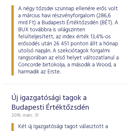
A négy tőzsdei szünnap ellenére erős volt
a március havi részvényforgalom (286,6
mrd Ft) a Budapesti Értéktőzsdén (BÉT). A
BUX továbbra is világszinten
felülteljesített, az index érték 13,4%-os
erősödés után 26 451 ponton állt a hónap
utolsó napján. A szekciótagok forgalmi
rangsorában az első helyet változatlanul a
Concorde birtokolja, a második a Wood, a
harmadik az Erste.
Új igazgatósági tagok a
Budapesti Értéktőzsdén
2016. márc. 31.
Két új Igazgatósági tagot választott a