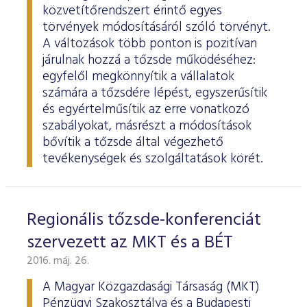
ESG Útmutató
közvetítőrendszert érintő egyes
törvények módosításáról szóló törvényt.
A változások több ponton is pozitívan
járulnak hozzá a tőzsde működéséhez:
egyfelől megkönnyítik a vállalatok
számára a tőzsdére lépést, egyszerűsítik
és egyértelműsítik az erre vonatkozó
szabályokat, másrészt a módosítások
bővítik a tőzsde által végezhető
tevékenységek és szolgáltatások körét.
Regionális tőzsde-konferenciát
szervezett az MKT és a BÉT
2016. máj. 26.
A Magyar Közgazdasági Társaság (MKT)
Pénzügyi Szakosztálya és a Budapesti