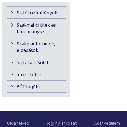
Sajtóközlemények
Szakmai cikkek és
tanulmányok
Szakmai fórumok,
előadások
Sajtókapcsolat
Imázs fotók
BÉT logók
Oldaltérkép
Jogi nyilatkozat
Adatvédelem