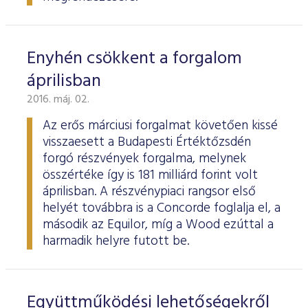
Enyhén csökkent a forgalom
áprilisban
2016. máj. 02.
Az erős márciusi forgalmat követően kissé
visszaesett a Budapesti Értéktőzsdén
forgó részvények forgalma, melynek
összértéke így is 181 milliárd forint volt
áprilisban. A részvénypiaci rangsor első
helyét továbbra is a Concorde foglalja el, a
második az Equilor, míg a Wood ezúttal a
harmadik helyre futott be.
Együttműködési lehetőségekről