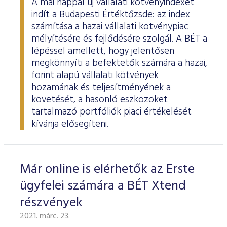
A mai nappal új vállalati kötvényindexet
indít a Budapesti Értéktőzsde: az index
számítása a hazai vállalati kötvénypiac
mélyítésére és fejlődésére szolgál. A BÉT a
lépéssel amellett, hogy jelentősen
megkönnyíti a befektetők számára a hazai,
forint alapú vállalati kötvények
hozamának és teljesítményének a
követését, a hasonló eszközöket
tartalmazó portfóliók piaci értékelését
kívánja elősegíteni.
Már online is elérhetők az Erste
ügyfelei számára a BÉT Xtend
részvények
2021. márc. 23.