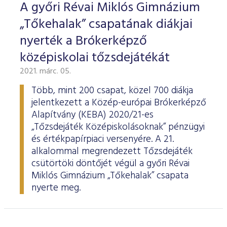
A győri Révai Miklós Gimnázium
„Tőkehalak” csapatának diákjai
nyerték a Brókerképző
középiskolai tőzsdejátékát
2021. márc. 05.
Több, mint 200 csapat, közel 700 diákja
jelentkezett a Közép-európai Brókerképző
Alapítvány (KEBA) 2020/21-es
„Tőzsdejáték Középiskolásoknak” pénzügyi
és értékpapírpiaci versenyére. A 21.
alkalommal megrendezett Tőzsdejáték
csütörtöki döntőjét végül a győri Révai
Miklós Gimnázium „Tőkehalak” csapata
nyerte meg.