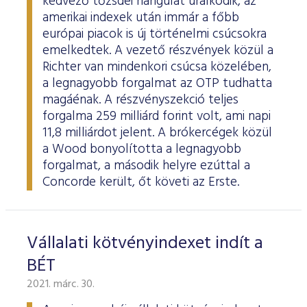
kedvező tőzsdei hangulat uralkodik, az
amerikai indexek után immár a főbb
európai piacok is új történelmi csúcsokra
emelkedtek. A vezető részvények közül a
Richter van mindenkori csúcsa közelében,
a legnagyobb forgalmat az OTP tudhatta
magáénak. A részvényszekció teljes
forgalma 259 milliárd forint volt, ami napi
11,8 milliárdot jelent. A brókercégek közül
a Wood bonyolította a legnagyobb
forgalmat, a második helyre ezúttal a
Concorde került, őt követi az Erste.
Vállalati kötvényindexet indít a
BÉT
2021. márc. 30.