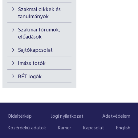
Szakmai cikkek és
tanulmányok
Szakmai fórumok,
előadások
Sajtókapcsolat
Imázs fotók
BÉT logók
Oldaltérkép
Jogi nyilatkozat
Adatvédelem
Közérdekű adatok
Karrier
Kapcsolat
English