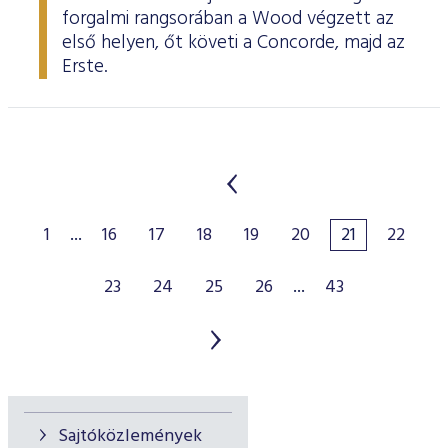
forgalmi rangsorában a Wood végzett az
első helyen, őt követi a Concorde, majd az
Erste.
1
...
16
17
18
19
20
21
22
23
24
25
26
...
43
Sajtóközlemények