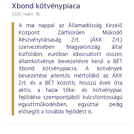
Xbond kötvénypiaca
2021. márc. 16.
A mai nappal az Államadósság Kezelő
Központ Zártkörűen Működő
Részvénytársaság Zrt. (ÁKK Zrt.)
szervezésében Magyarország által
külföldön, euróban kibocsátott összes
államkötvénye bevezetésre kerül a BÉT
Xbond kötvénypiacra. A kötvények
bevezetése jelentős mérföldkő az ÁKK
Zrt. és a BÉT közötti, hosszú évek óta
aktív, a hazai tőke- és kötvénypiac
fejlődése szempontjából kulcsfontosságú
együttműködésben, egyúttal pedig
elősegíti a további fejlődést is.