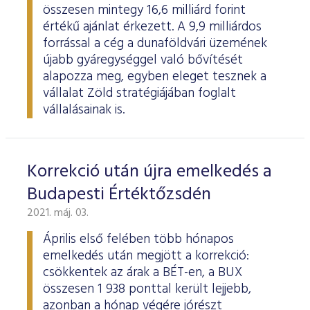
ESG Útmutató
összesen mintegy 16,6 milliárd forint
értékű ajánlat érkezett. A 9,9 milliárdos
forrással a cég a dunaföldvári üzemének
újabb gyáregységgel való bővítését
alapozza meg, egyben eleget tesznek a
vállalat Zöld stratégiájában foglalt
vállalásainak is.
Korrekció után újra emelkedés a
Budapesti Értéktőzsdén
2021. máj. 03.
Április első felében több hónapos
emelkedés után megjött a korrekció:
csökkentek az árak a BÉT-en, a BUX
összesen 1 938 ponttal került lejjebb,
azonban a hónap végére jórészt