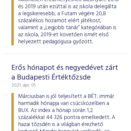
és 2019 után ezúttal is az iskola delegálta
a legsikeresebb, a Futam végére 20,8
százalékos hozamot elért játékost,
valamint a „Legjobb tanár” kategóriában is
az iskola, 2019-et követően ismét első
helyezett pedagógusa győzött.
Erős hónapot és negyedévet zárt
a Budapesti Értéktőzsde
2021. ápr. 01.
Márciusban is jól teljesített a BÉT: immár
harmadik hónapja van csúcsközelben a
BUX. Az index a hónap során 1,2
százalékkal 44 326 pontra emelkedett. A
hazai tőzsdén is a világban érezhető