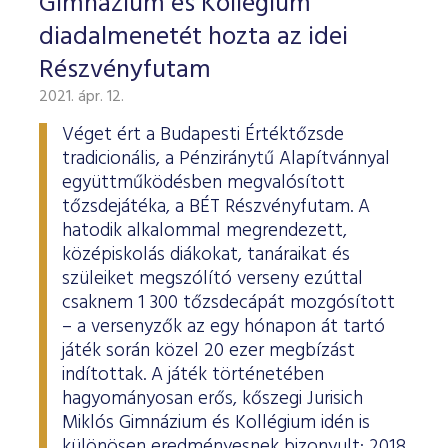
Gimnázium és Kollégium
diadalmenetét hozta az idei
Részvényfutam
2021. ápr. 12.
Véget ért a Budapesti Értéktőzsde
tradicionális, a Pénziránytű Alapítvánnyal
együttműködésben megvalósított
tőzsdejátéka, a BÉT Részvényfutam. A
hatodik alkalommal megrendezett,
középiskolás diákokat, tanáraikat és
szüleiket megszólító verseny ezúttal
csaknem 1 300 tőzsdecápát mozgósított
– a versenyzők az egy hónapon át tartó
játék során közel 20 ezer megbízást
indítottak. A játék történetében
hagyományosan erős, kőszegi Jurisich
Miklós Gimnázium és Kollégium idén is
különösen eredményesnek bizonyult: 2018