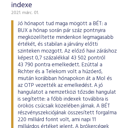
indexe
2021. márc. 01.
Jó hónapot tud maga mögött a BÉT: a
BUX a hónap során pár száz pontnyira
megközelítette mindenkori legmagasabb
értékét, és stabilan a járvány előtti
szinteken mozgott. Az előző havi záráshoz
képest 0,7 százalékkal 43 502 pontról
43 790 pontra emelkedett. Ezúttal a
Richter és a Telekom volt a húzóerő,
miután korábban hónapokon át a Mol és
az OTP vezették az emelkedést. A jó
hangulatot a nemzetközi tőzsdei hangulat
is segítette: a főbb indexek továbbra is
örökös csúcsaik közelében járnak. A BÉT
részvényszekciójának összesített forgalma
220 milliárd forint volt, ami napi 11
milliárdos értéket jelent. A brókercégek