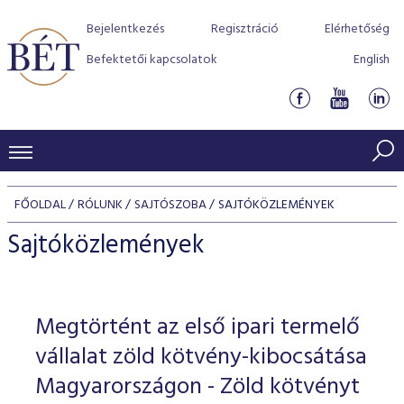
Bejelentkezés
Regisztráció
Elérhetőség
Befektetői kapcsolatok
English
KERESKEDÉSI ADATOK
FŐOLDAL
RÓLUNK
SAJTÓSZOBA
SAJTÓKÖZLEMÉNYEK
INDEXEK
BEFEKTETŐK
Sajtóközlemények
Részvényindexek
Piaci forgalom
Termékcsoportok
KIBOCSÁTÓK
Kötvényindexek
Kedvenc instrumentumok
Szabályozás
Indexek
Részvény és vállalati kötvény tőzsdei bevezetését támoga
Megtörtént az első ipari termelő
TŐZSDETAGOK
Jelzáloglevél indexek
program
Azonnali Piac
Alkalmazott díjstruktúra
BÉT szabályzatok
Részvény szekció
vállalat zöld kötvény-kibocsátása
Tőzsdetagok, üzletkötők
VENDOROK
Vállalati kötvény indexek
Származékos piac
BÉT Xtend - Részvénypiac egyszerűen
Részvények
Magyarországon - Zöld kötvényt
Elszámolás
Befektetővédelem
Hitelpapír szekció
Útmutató a taggá váláshoz