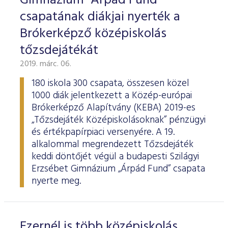
Gimnázium "Árpád Fund"
csapatának diákjai nyerték a
Brókerképző középiskolás
tőzsdejátékát
2019. márc. 06.
180 iskola 300 csapata, összesen közel
1000 diák jelentkezett a Közép-európai
Brókerképző Alapítvány (KEBA) 2019-es
„Tőzsdejáték Középiskolásoknak” pénzügyi
és értékpapírpiaci versenyére. A 19.
alkalommal megrendezett Tőzsdejáték
keddi döntőjét végül a budapesti Szilágyi
Erzsébet Gimnázium „Árpád Fund” csapata
nyerte meg.
Ezernél is több középiskolás