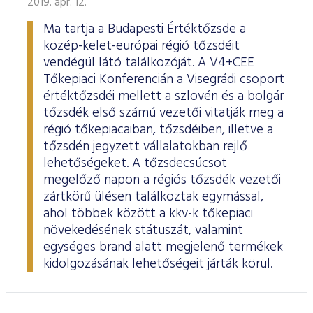
2019. ápr. 12.
Ma tartja a Budapesti Értéktőzsde a
közép-kelet-európai régió tőzsdéit
vendégül látó találkozóját. A V4+CEE
Tőkepiaci Konferencián a Visegrádi csoport
értéktőzsdéi mellett a szlovén és a bolgár
tőzsdék első számú vezetői vitatják meg a
régió tőkepiacaiban, tőzsdéiben, illetve a
tőzsdén jegyzett vállalatokban rejlő
lehetőségeket. A tőzsdecsúcsot
megelőző napon a régiós tőzsdék vezetői
zártkörű ülésen találkoztak egymással,
ahol többek között a kkv-k tőkepiaci
növekedésének státuszát, valamint
egységes brand alatt megjelenő termékek
kidolgozásának lehetőségeit járták körül.