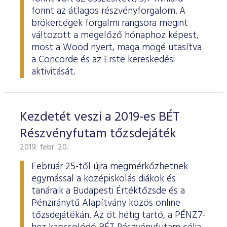
forint az átlagos részvényforgalom. A
brókercégek forgalmi rangsora megint
változott a megelőző hónaphoz képest,
most a Wood nyert, maga mögé utasítva
a Concorde és az Erste kereskedési
aktivitását.
Kezdetét veszi a 2019-es BÉT
Részvényfutam tőzsdejáték
2019. febr. 20.
Február 25-től újra megmérkőzhetnek
egymással a középiskolás diákok és
tanáraik a Budapesti Értéktőzsde és a
Pénziránytű Alapítvány közös online
tőzsdejátékán. Az öt hétig tartó, a PÉNZ7-