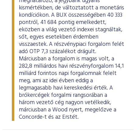
meghatározó, a jegybank ugyanis
kismértékben, de változtatott a monetáris
kondíciókon. A BUX összességében 40 333
pontról, 41 684 pontig emelkedett,
eközben a világ vezető indexei stagnáltak,
sőt, egyes esetekben érdemben
visszaestek. A részvénypiaci forgalom felét
adó OTP 7,3 százalékot drágult.
Márciusban a forgalom is magas volt, a
282,8 milliárdos havi részvényforgalom 14,1
milliárd forintos napi forgalomnak felelt
meg, ami az idei évben eddig a
legmagasabb havi kereskedési érték. A
brókercégek forgalmi rangsorában a
három vezető cég nagyon vetélkedik,
márciusban a Wood nyert, megelőzve a
Concorde-t és az Erstét.