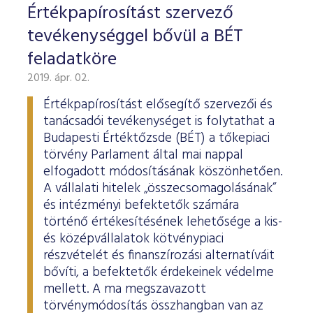
Értékpapírosítást szervező
tevékenységgel bővül a BÉT
feladatköre
2019. ápr. 02.
Értékpapírosítást elősegítő szervezői és
tanácsadói tevékenységet is folytathat a
Budapesti Értéktőzsde (BÉT) a tőkepiaci
törvény Parlament által mai nappal
elfogadott módosításának köszönhetően.
A vállalati hitelek „összecsomagolásának”
és intézményi befektetők számára
történő értékesítésének lehetősége a kis-
és középvállalatok kötvénypiaci
részvételét és finanszírozási alternatíváit
bővíti, a befektetők érdekeinek védelme
mellett. A ma megszavazott
törvénymódosítás összhangban van az