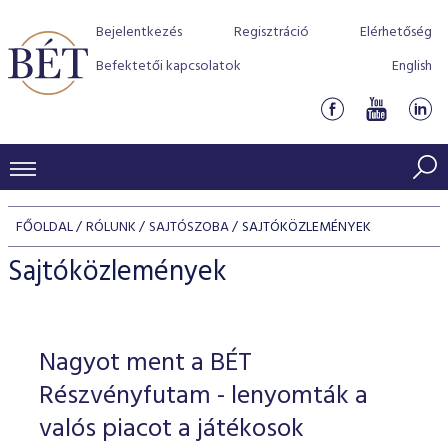
Bejelentkezés
Regisztráció
Elérhetőség
Befektetői kapcsolatok
English
KERESKEDÉSI ADATOK
FŐOLDAL
RÓLUNK
SAJTÓSZOBA
SAJTÓKÖZLEMÉNYEK
INDEXEK
BEFEKTETŐK
Sajtóközlemények
Részvényindexek
Piaci forgalom
Termékcsoportok
KIBOCSÁTÓK
Kötvényindexek
Kedvenc instrumentumok
Szabályozás
Indexek
Részvény és vállalati kötvény tőzsdei bevezetését támoga
Nagyot ment a BÉT
TŐZSDETAGOK
Jelzáloglevél indexek
program
Azonnali Piac
Alkalmazott díjstruktúra
BÉT szabályzatok
Részvény szekció
Részvényfutam - lenyomták a
Tőzsdetagok, üzletkötők
VENDOROK
Vállalati kötvény indexek
Származékos piac
BÉT Xtend - Részvénypiac egyszerűen
Részvények
valós piacot a játékosok
Elszámolás
Befektetővédelem
Hitelpapír szekció
Útmutató a taggá váláshoz