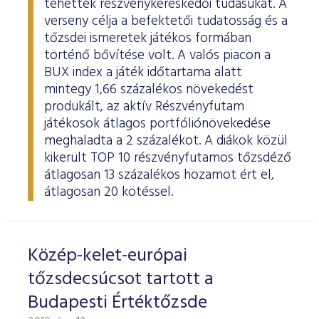
tehették részvénykereskedői tudásukat. A
ESG Útmutató
verseny célja a befektetői tudatosság és a
tőzsdei ismeretek játékos formában
történő bővítése volt. A valós piacon a
BUX index a játék időtartama alatt
mintegy 1,66 százalékos növekedést
produkált, az aktív Részvényfutam
játékosok átlagos portfóliónövekedése
meghaladta a 2 százalékot. A diákok közül
kikerült TOP 10 részvényfutamos tőzsdéző
átlagosan 13 százalékos hozamot ért el,
átlagosan 20 kötéssel.
Közép-kelet-európai
tőzsdecsúcsot tartott a
Budapesti Értéktőzsde