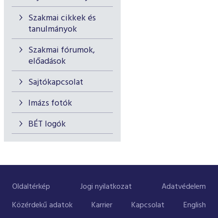
Szakmai cikkek és
tanulmányok
Szakmai fórumok,
előadások
Sajtókapcsolat
Imázs fotók
BÉT logók
Oldaltérkép
Jogi nyilatkozat
Adatvédelem
Közérdekű adatok
Karrier
Kapcsolat
English