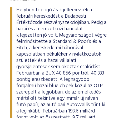
2019. márc. 01.
Helyben topogó árak jellemezték a
februári kereskedést a Budapesti
Értéktőzsde részvényszekciójában. Pedig a
hazai és a nemzetközi hangulat
kifejezetten jó volt. Magyarországot végre
felminősítette a Standard & Poor’s és a
Fitch, a kereskedelmi háborúval
kapcsolatban békülékeny nyilatkozatok
születtek és a hazai vállalati
gyorsjelentések sem okoztak csalódást.
Februárban a BUX 40 856 pontról, 40 333
pontig ereszkedett. A legnagyobb
forgalmú hazai blue chipek közül az OTP
szerepelt a legjobban, de az emelkedés
mértékét tekintve egy immár új néven
futó papír, az autóipari AutoWallis tűnt ki
a leginkább. Februárban 193,6 milliárd
forint volt az összesített, 9,7 milliárd