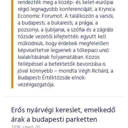
rendezték meg a közép- és kelet-európai
régió legnagyobb konferenciáját, a Krynica
Economic Forumot. A találkozón a varsói,
a budapesti, a bukaresti, a prágai, a
pozsonyi, a ljubljanai, a szófiai és a zágrábi
tőzsde vezetői kifejtették: együtt kell
működniük, hogy érdekeik megfelelően
képviseltetve legyenek a tőkepiaci unió
kialakításának folyamatában. Közös
fellépéssel a befektetők bevonzása is
jóval könnyebb – mondta Végh Richárd, a
Budapesti Értéktőzsde elnök-
vezérigazgatója.
Erős nyárvégi kereslet, emelkedő
árak a budapesti parketten
2018. szept. 05.