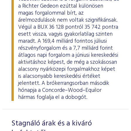
a Richter Gedeon ezúttal különösen
magas forgalommal bírt, az
árelmozdulások nem voltak szignifikánsak.
Végül a BUX 36 128 pontról 35 742 pontra
esett vissza, vagyis gyakorlatilag szinten
maradt. A 169,4 milliárd forintos júliusi
részvényforgalom és a 7,7 milliárd forint
átlagos napi forgalom a júniusi kereskedési
aktivitáshoz képest, de még a szokásosan
alacsony nyárközepi forgalmakhoz képet
is alacsonyabb kereskedési értéket
jelentett. A brókerrangsorban második
hónapja a Concorde–Wood–Equilor
hármas foglalja el a dobogót.
Stagnáló árak és a kiváró