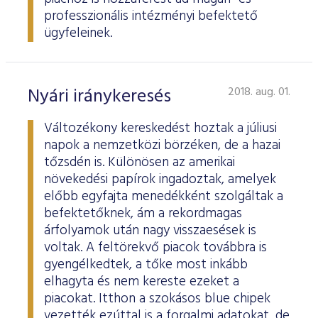
professzionális intézményi befektető
ügyfeleinek.
Nyári iránykeresés
2018. aug. 01.
Változékony kereskedést hoztak a júliusi
napok a nemzetközi börzéken, de a hazai
tőzsdén is. Különösen az amerikai
növekedési papírok ingadoztak, amelyek
előbb egyfajta menedékként szolgáltak a
befektetőknek, ám a rekordmagas
árfolyamok után nagy visszaesések is
voltak. A feltörekvő piacok továbbra is
gyengélkedtek, a tőke most inkább
elhagyta és nem kereste ezeket a
piacokat. Itthon a szokásos blue chipek
vezették ezúttal is a forgalmi adatokat, de