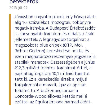
befektetők
2018. júl. 02.
Júniusban nagyobb piacok egy hónap alatt
alig 1-2 százalékot mozogtak, többnyire
negatív irányba. A Budapesti Értéktőzsdét
is alacsonyabb forgalom és oldalazó árak
jellemezték. A legnagyobb forgalmat a
megszokott blue chipek (OTP, Mol,
Richter Gedeon) kereskedése hozta, és
ezen meghatározó részvények jegyzései is
stabilak maradtak. Összességében a június
212,2 milliárd forintos forgalmat ért el, a
napi átlagforgalom 10,1 milliárd forintot
tett ki. Ez a kereskedési érték a májusi
forgalomtól elmaradt, igaz az áprilisit
felülmúlta. A brókerrangsorban a
Concorde-Wood éllovas kettős mellé
ezúttal az Equilor ért oda harmadikként.