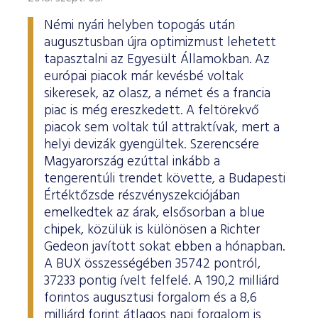
Némi nyári helyben topogás után
augusztusban újra optimizmust lehetett
tapasztalni az Egyesült Államokban. Az
európai piacok már kevésbé voltak
sikeresek, az olasz, a német és a francia
piac is még ereszkedett. A feltörekvő
piacok sem voltak túl attraktívak, mert a
helyi devizák gyengültek. Szerencsére
Magyarország ezúttal inkább a
tengerentúli trendet követte, a Budapesti
Értéktőzsde részvényszekciójában
emelkedtek az árak, elsősorban a blue
chipek, közülük is különösen a Richter
Gedeon javított sokat ebben a hónapban.
A BUX összességében 35742 pontról,
37233 pontig ívelt felfelé. A 190,2 milliárd
forintos augusztusi forgalom és a 8,6
milliárd forint átlagos napi forgalom is