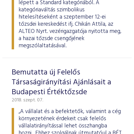
lépett a Standard kategóriából. A
kategóriaváltás szimbolikus
hitelesítéseként a szeptember 12-ei
tőzsdei kereskedést ifj. Chikán Attila, az
ALTEO Nyrt. vezérigazgatója nyitotta meg,
a hazai tőzsde csengőjének
megszólaltatásával.
Bemutatta új Felelős
Társaságirányítási Ajánlásait a
Budapesti Értéktőzsde
2018. szept. 07.
„A vállalat és a befektetők, valamint a cég
környezetének érdekeit csak felelős
vállalatirányítással lehet összhangba
hozni. Ehhez szolgálnak útmutatóul a BÉT