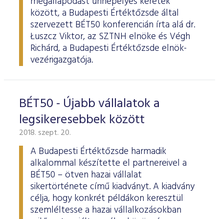
megállapodást ünnepélyes keretek
között, a Budapesti Értéktőzsde által
szervezett BÉT50 konferencián írta alá dr.
Łuszcz Viktor, az SZTNH elnöke és Végh
Richárd, a Budapesti Értéktőzsde elnök-
vezérigazgatója.
BÉT50 - Újabb vállalatok a
legsikeresebbek között
2018. szept. 20.
A Budapesti Értéktőzsde harmadik
alkalommal készítette el partnereivel a
BÉT50 – ötven hazai vállalat
sikertörténete című kiadványt. A kiadvány
célja, hogy konkrét példákon keresztül
szemléltesse a hazai vállalkozásokban