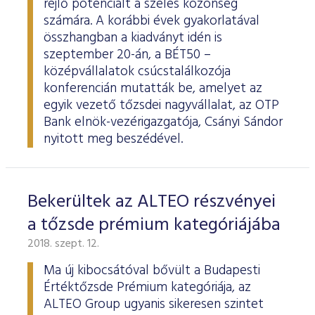
rejlő potenciált a széles közönség
számára. A korábbi évek gyakorlatával
összhangban a kiadványt idén is
szeptember 20-án, a BÉT50 –
középvállalatok csúcstalálkozója
konferencián mutatták be, amelyet az
egyik vezető tőzsdei nagyvállalat, az OTP
Bank elnök-vezérigazgatója, Csányi Sándor
nyitott meg beszédével.
Bekerültek az ALTEO részvényei
a tőzsde prémium kategóriájába
2018. szept. 12.
Ma új kibocsátóval bővült a Budapesti
Értéktőzsde Prémium kategóriája, az
ALTEO Group ugyanis sikeresen szintet