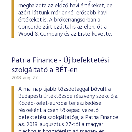
meghaladta az előző havi értékeket, de
azért láttunk már ennél erősebb havi
értékeket is. A brókerrangsorban a
Concorde zárt ezúttal is az élen, őt a
Wood & Company és az Erste követte.
Patria Finance - Új befektetési
szolgáltató a BÉT-en
2018. aug. 27.
A mai nap újabb tőzsdetaggal bővült a
Budapesti Értéktőzsde részvény szekciója.
Közép-kelet-európai terjeszkedése
részeként a cseh tőkepiac vezető
befektetési szolgáltatója, a Patria Finance
a.s. 2018. augusztus 27-től a magyar
piachoz is hozzáférést ad magán- és