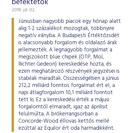
befektetők
2018. júl. 02.
Júniusban nagyobb piacok egy hónap alatt
alig 1-2 százalékot mozogtak, többnyire
negatív irányba. A Budapesti Értéktőzsdét
is alacsonyabb forgalom és oldalazó árak
jellemezték. A legnagyobb forgalmat a
megszokott blue chipek (OTP, Mol,
Richter Gedeon) kereskedése hozta, és
ezen meghatározó részvények jegyzései is
stabilak maradtak. Összességében a június
212,2 milliárd forintos forgalmat ért el, a
napi átlagforgalom 10,1 milliárd forintot
tett ki. Ez a kereskedési érték a májusi
forgalomtól elmaradt, igaz az áprilisit
felülmúlta. A brókerrangsorban a
Concorde-Wood éllovas kettős mellé
ezúttal az Equilor ért oda harmadikként.