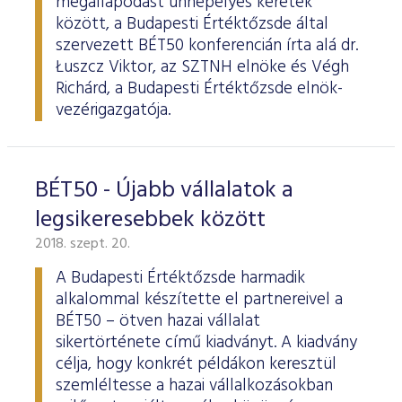
megállapodást ünnepélyes keretek
között, a Budapesti Értéktőzsde által
szervezett BÉT50 konferencián írta alá dr.
Łuszcz Viktor, az SZTNH elnöke és Végh
Richárd, a Budapesti Értéktőzsde elnök-
vezérigazgatója.
BÉT50 - Újabb vállalatok a
legsikeresebbek között
2018. szept. 20.
A Budapesti Értéktőzsde harmadik
alkalommal készítette el partnereivel a
BÉT50 – ötven hazai vállalat
sikertörténete című kiadványt. A kiadvány
célja, hogy konkrét példákon keresztül
szemléltesse a hazai vállalkozásokban