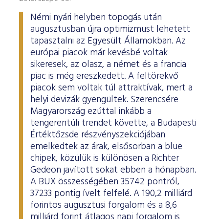
Némi nyári helyben topogás után
augusztusban újra optimizmust lehetett
tapasztalni az Egyesült Államokban. Az
európai piacok már kevésbé voltak
sikeresek, az olasz, a német és a francia
piac is még ereszkedett. A feltörekvő
piacok sem voltak túl attraktívak, mert a
helyi devizák gyengültek. Szerencsére
Magyarország ezúttal inkább a
tengerentúli trendet követte, a Budapesti
Értéktőzsde részvényszekciójában
emelkedtek az árak, elsősorban a blue
chipek, közülük is különösen a Richter
Gedeon javított sokat ebben a hónapban.
A BUX összességében 35742 pontról,
37233 pontig ívelt felfelé. A 190,2 milliárd
forintos augusztusi forgalom és a 8,6
milliárd forint átlagos napi forgalom is