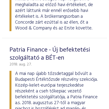
meghaladta az előző havi értékeket, de
azért láttunk már ennél erősebb havi
értékeket is. A brókerrangsorban a
Concorde zárt ezúttal is az élen, őt a
Wood & Company és az Erste követte.
Patria Finance - Új befektetési
szolgáltató a BÉT-en
2018. aug. 27.
A mai nap újabb tőzsdetaggal bővült a
Budapesti Értéktőzsde részvény szekciója.
Közép-kelet-európai terjeszkedése
részeként a cseh tőkepiac vezető
befektetési szolgáltatója, a Patria Finance
a.s. 2018. augusztus 27-től a magyar
piachoz is hozzáférést ad magán- és