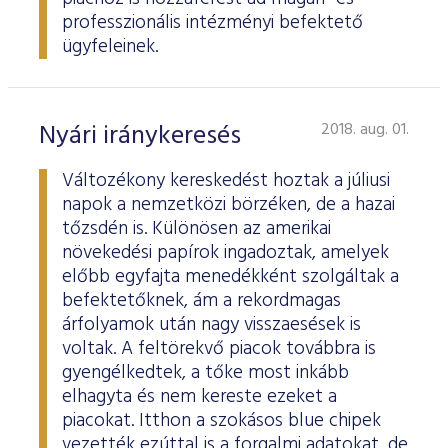
professzionális intézményi befektető
ügyfeleinek.
Nyári iránykeresés
2018. aug. 01.
Változékony kereskedést hoztak a júliusi
napok a nemzetközi börzéken, de a hazai
tőzsdén is. Különösen az amerikai
növekedési papírok ingadoztak, amelyek
előbb egyfajta menedékként szolgáltak a
befektetőknek, ám a rekordmagas
árfolyamok után nagy visszaesések is
voltak. A feltörekvő piacok továbbra is
gyengélkedtek, a tőke most inkább
elhagyta és nem kereste ezeket a
piacokat. Itthon a szokásos blue chipek
vezették ezúttal is a forgalmi adatokat, de