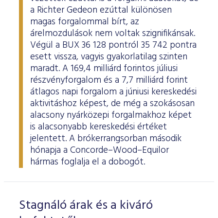
a Richter Gedeon ezúttal különösen
magas forgalommal bírt, az
árelmozdulások nem voltak szignifikánsak.
Végül a BUX 36 128 pontról 35 742 pontra
esett vissza, vagyis gyakorlatilag szinten
maradt. A 169,4 milliárd forintos júliusi
részvényforgalom és a 7,7 milliárd forint
átlagos napi forgalom a júniusi kereskedési
aktivitáshoz képest, de még a szokásosan
alacsony nyárközepi forgalmakhoz képet
is alacsonyabb kereskedési értéket
jelentett. A brókerrangsorban második
hónapja a Concorde–Wood–Equilor
hármas foglalja el a dobogót.
Stagnáló árak és a kiváró