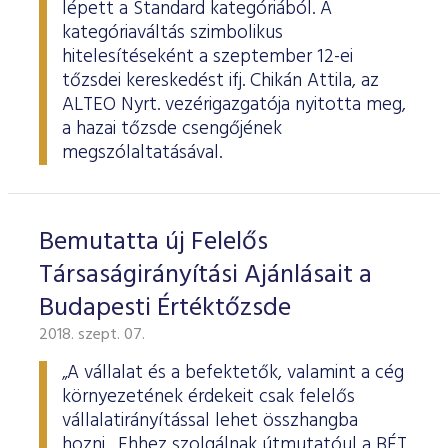
lépett a Standard kategóriából. A
kategóriaváltás szimbolikus
hitelesítéseként a szeptember 12-ei
tőzsdei kereskedést ifj. Chikán Attila, az
ALTEO Nyrt. vezérigazgatója nyitotta meg,
a hazai tőzsde csengőjének
megszólaltatásával.
Bemutatta új Felelős
Társaságirányítási Ajánlásait a
Budapesti Értéktőzsde
2018. szept. 07.
„A vállalat és a befektetők, valamint a cég
környezetének érdekeit csak felelős
vállalatirányítással lehet összhangba
hozni. Ehhez szolgálnak útmutatóul a BÉT