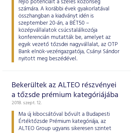
rejlő potenciált a széles közönség
számára. A korábbi évek gyakorlatával
összhangban a kiadványt idén is
szeptember 20-án, a BÉT50 –
középvállalatok csúcstalálkozója
konferencián mutatták be, amelyet az
egyik vezető tőzsdei nagyvállalat, az OTP
Bank elnök-vezérigazgatója, Csányi Sándor
nyitott meg beszédével.
Bekerültek az ALTEO részvényei
a tőzsde prémium kategóriájába
2018. szept. 12.
Ma új kibocsátóval bővült a Budapesti
Értéktőzsde Prémium kategóriája, az
ALTEO Group ugyanis sikeresen szintet