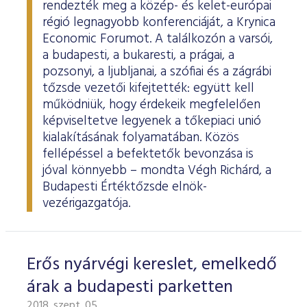
rendezték meg a közép- és kelet-európai
régió legnagyobb konferenciáját, a Krynica
Economic Forumot. A találkozón a varsói,
a budapesti, a bukaresti, a prágai, a
pozsonyi, a ljubljanai, a szófiai és a zágrábi
tőzsde vezetői kifejtették: együtt kell
működniük, hogy érdekeik megfelelően
képviseltetve legyenek a tőkepiaci unió
kialakításának folyamatában. Közös
fellépéssel a befektetők bevonzása is
jóval könnyebb – mondta Végh Richárd, a
Budapesti Értéktőzsde elnök-
vezérigazgatója.
Erős nyárvégi kereslet, emelkedő
árak a budapesti parketten
2018. szept. 05.