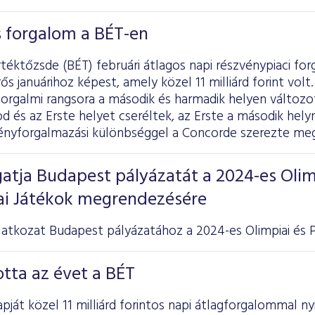
os forgalom a BÉT-en
téktőzsde (BÉT) februári átlagos napi részvénypiaci forga
ős januárihoz képest, amely közel 11 milliárd forint vol
forgalmi rangsora a második és harmadik helyen változ
 és az Erste helyet cseréltek, az Erste a második helyre
vényforgalmazási különbséggel a Concorde szerezte meg
atja Budapest pályázatát a 2024-es Olim
iai Játékok megrendezésére
atkozat Budapest pályázatához a 2024-es Olimpiai és Pa
otta az évet a BÉT
pját közel 11 milliárd forintos napi átlagforgalommal ny