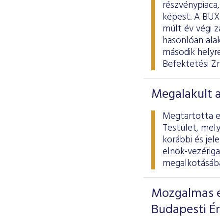
részvénypiaca
képest. A BUX
múlt év végi 
hasonlóan alak
második helyr
Befektetési Zr
Megalakult 
Megtartotta el
Testület, mely
korábbi és jel
elnök-vezériga
megalkotásába
Mozgalmas é
Budapesti É