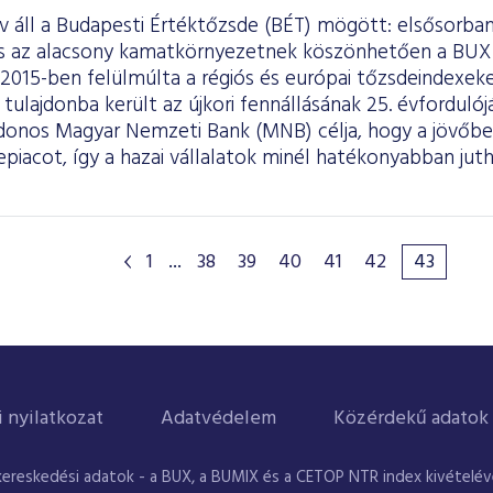
áll a Budapesti Értéktőzsde (BÉT) mögött: elsősorban 
és az alacsony kamatkörnyezetnek köszönhetően a BUX
 2015-ben felülmúlta a régiós és európai tőzsdeindexe
tulajdonba került az újkori fennállásának 25. évfordulój
jdonos Magyar Nemzeti Bank (MNB) célja, hogy a jövőben
epiacot, így a hazai vállalatok minél hatékonyabban ju
.
1
...
38
39
40
41
42
43
i nyilatkozat
Adatvédelem
Közérdekű adatok
kereskedési adatok - a BUX, a BUMIX és a CETOP NTR index kivételével