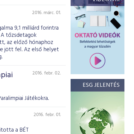
2016. márc. 01.
lma 9,1 milliárd forintra
t. A tőzsdetagok
ott, az előző hónaphoz
 jött fel. Az első helyet
.
piai
2016. febr. 02.
ESG JELENTÉS
ralimpiai Játékokra.
2016. febr. 01.
itotta a BÉT