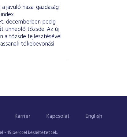
a javuló hazai gazdasági
 index
ket, decemberben pedig
át ünneplő tőzsde. Az új
 a tőzsde fejlesztésével
thassanak tőkebevonási
Karrier
Kapcsolat
English
 - 15 perccel késleltetettek.