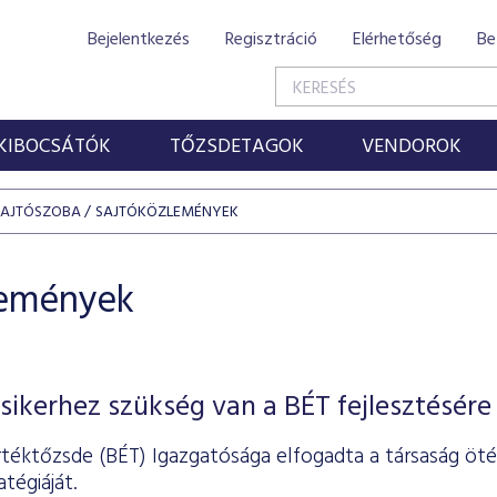
Bejelentkezés
Regisztráció
Elérhetőség
Be
KIBOCSÁTÓK
TŐZSDETAGOK
VENDOROK
SAJTÓSZOBA
SAJTÓKÖZLEMÉNYEK
lemények
sikerhez szükség van a BÉT fejlesztésére
rtéktőzsde (BÉT) Igazgatósága elfogadta a társaság öté
tégiáját.