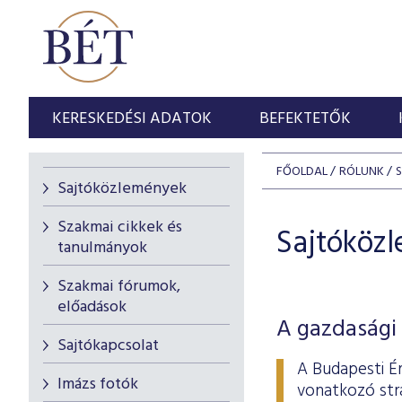
KERESKEDÉSI ADATOK
BEFEKTETŐK
FŐOLDAL
RÓLUNK
Sajtóközlemények
Szakmai cikkek és
Sajtóköz
tanulmányok
Szakmai fórumok,
előadások
A gazdasági 
Sajtókapcsolat
A Budapesti É
Imázs fotók
vonatkozó stra