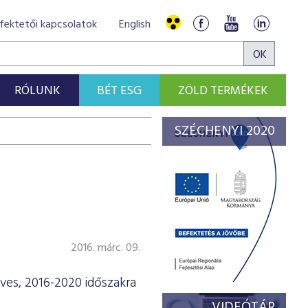
fektetői kapcsolatok
English
RÓLUNK
BÉT ESG
ZÖLD TERMÉKEK
SZÉCHENYI 2020
2016. márc. 09.
ves, 2016-2020 időszakra
VIDEÓTÁR