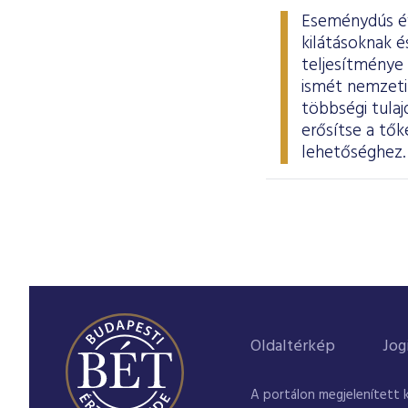
Eseménydús év 
kilátásoknak 
teljesítménye
ismét nemzeti 
többségi tula
erősítse a tők
lehetőséghez
Oldaltérkép
Jog
A portálon megjelenített 