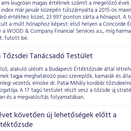
, ami kiugróan magas értéknek számít a megelőző évek 
 index már január közepén túlszárnyalta a 2015-ös max
záró értékhez közel, 23 997 ponton zárta a hónapot. A 
ult a múlt hónaphoz képest: első helyen a Concorde Ér
e a WOOD & Company Financial Services a.s., míg harma
t. futott be.
a Tőzsdei Tanácsadó Testület
ső, alakuló ülését a Budapesti Értéktőzsde által létr
nek tagjai meghatározó piaci szereplők, kamarák és áll
enlegi vezetői, elnöke dr. Patai Mihály korábbi tőzsdeeln
zgatója. A 17 tagú testület részt vesz a tőzsde új straté
n és a megvalósítás folyamatában.
vet követően új lehetőségek előtt a
rtéktőzsde