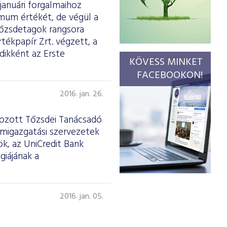
januári forgalmaihoz
imum értékét, de végül a
tőzsdetagok rangsora
tékpapír Zrt. végzett, a
dikként az Erste
KÖVESS MINKET
FACEBOOKON!
2016. jan. 26.
ehozott Tőzsdei Tanácsadó
amigazgatási szervezetek
ök, az UniCredit Bank
giájának a
2016. jan. 05.