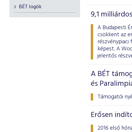
BÉT logók
9,1 milliárd
A Budapesti Ér
csökkent az er
részvénypiaci 
képest. A Wood
jelentős rész
A BÉT támog
és Paralimp
Támogatói nyil
Erősen indít
2016 első hóna