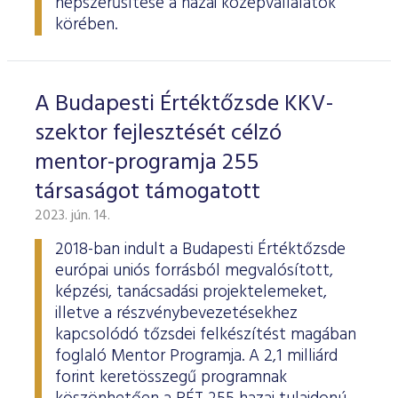
népszerűsítése a hazai középvállalatok
körében.
A Budapesti Értéktőzsde KKV-
szektor fejlesztését célzó
mentor-programja 255
társaságot támogatott
2023. jún. 14.
2018-ban indult a Budapesti Értéktőzsde
európai uniós forrásból megvalósított,
képzési, tanácsadási projektelemeket,
illetve a részvénybevezetésekhez
kapcsolódó tőzsdei felkészítést magában
foglaló Mentor Programja. A 2,1 milliárd
forint keretösszegű programnak