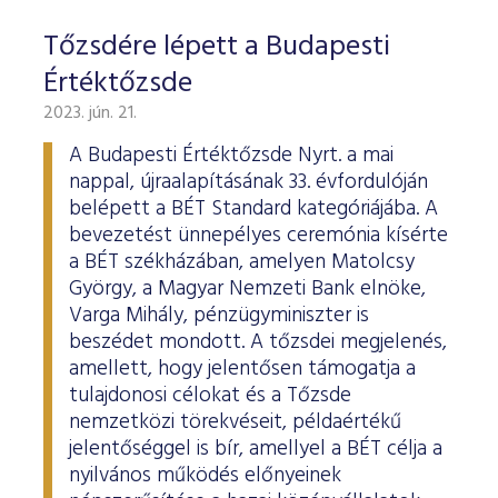
Tőzsdére lépett a Budapesti
Értéktőzsde
2023. jún. 21.
A Budapesti Értéktőzsde Nyrt. a mai
nappal, újraalapításának 33. évfordulóján
belépett a BÉT Standard kategóriájába. A
bevezetést ünnepélyes ceremónia kísérte
a BÉT székházában, amelyen Matolcsy
György, a Magyar Nemzeti Bank elnöke,
Varga Mihály, pénzügyminiszter is
beszédet mondott. A tőzsdei megjelenés,
amellett, hogy jelentősen támogatja a
tulajdonosi célokat és a Tőzsde
nemzetközi törekvéseit, példaértékű
jelentőséggel is bír, amellyel a BÉT célja a
nyilvános működés előnyeinek