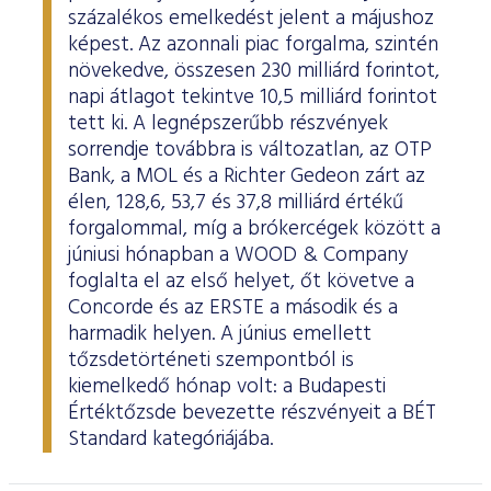
százalékos emelkedést jelent a májushoz
képest. Az azonnali piac forgalma, szintén
növekedve, összesen 230 milliárd forintot,
napi átlagot tekintve 10,5 milliárd forintot
tett ki. A legnépszerűbb részvények
sorrendje továbbra is változatlan, az OTP
Bank, a MOL és a Richter Gedeon zárt az
élen, 128,6, 53,7 és 37,8 milliárd értékű
forgalommal, míg a brókercégek között a
júniusi hónapban a WOOD & Company
foglalta el az első helyet, őt követve a
Concorde és az ERSTE a második és a
harmadik helyen. A június emellett
tőzsdetörténeti szempontból is
kiemelkedő hónap volt: a Budapesti
Értéktőzsde bevezette részvényeit a BÉT
Standard kategóriájába.