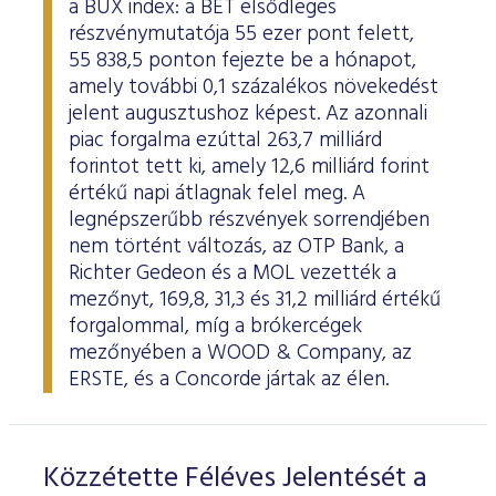
a BUX index: a BÉT elsődleges
ESG Útmutató
részvénymutatója 55 ezer pont felett,
55 838,5 ponton fejezte be a hónapot,
amely további 0,1 százalékos növekedést
jelent augusztushoz képest. Az azonnali
piac forgalma ezúttal 263,7 milliárd
forintot tett ki, amely 12,6 milliárd forint
értékű napi átlagnak felel meg. A
legnépszerűbb részvények sorrendjében
nem történt változás, az OTP Bank, a
Richter Gedeon és a MOL vezették a
mezőnyt, 169,8, 31,3 és 31,2 milliárd értékű
forgalommal, míg a brókercégek
mezőnyében a WOOD & Company, az
ERSTE, és a Concorde jártak az élen.
Közzétette Féléves Jelentését a