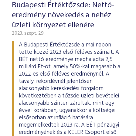
Budapesti Értéktőzsde: Nettó-
eredmény növekedés a nehéz
üzleti környezet ellenére
2023. szept. 29.
A Budapesti Értéktőzsde a mai napon
tette közzé 2023 első féléves számait. A
BÉT nettó eredménye meghaladta 2,5
milliárd Ft-ot, amely 50%-kal magasabb a
2022-es első féléves eredménynél. A
tavalyi rekordévnél jelentősen
alacsonyabb kereskedési forgalom
következtében a tőzsde üzleti bevételei
alacsonyabb szinten zárultak, mint egy
évvel korábban, ugyanakkor a költségei
elsősorban az infláció hatására
megemelkedtek 2023-ra. A BÉT pénzügyi
eredményének és a KELER Csoport első