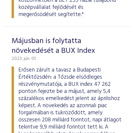
köszönhetően a BÉT 255 hazai tulajdonú
középvállalat fejlődését és
megerősödését segítette.*
Májusban is folytatta
növekedését a BUX Index
2023. jún. 01.
Erősen zárult a tavasz a Budapesti
Értéktőzsdén: a Tőzsde elsődleges
részvénymutatója, a BUX index 47 262
ponton fejezte be a májust, amely 5,4
százalékos emelkedést jelent az áprilishoz
képest. A növekedés az azonnali piac
forgalmában is tükröződött, amely
összesen 208 milliárd forintot, napi átlagot
tekintve 9,9 milliárd forintot tett ki. A