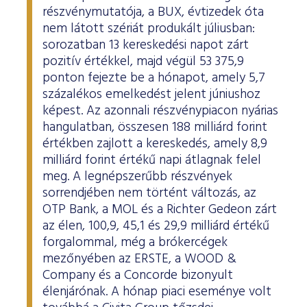
részvénymutatója, a BUX, évtizedek óta
nem látott szériát produkált júliusban:
sorozatban 13 kereskedési napot zárt
pozitív értékkel, majd végül 53 375,9
ponton fejezte be a hónapot, amely 5,7
százalékos emelkedést jelent júniushoz
képest. Az azonnali részvénypiacon nyárias
hangulatban, összesen 188 milliárd forint
értékben zajlott a kereskedés, amely 8,9
milliárd forint értékű napi átlagnak felel
meg. A legnépszerűbb részvények
sorrendjében nem történt változás, az
OTP Bank, a MOL és a Richter Gedeon zárt
az élen, 100,9, 45,1 és 29,9 milliárd értékű
forgalommal, még a brókercégek
mezőnyében az ERSTE, a WOOD &
Company és a Concorde bizonyult
élenjárónak. A hónap piaci eseménye volt