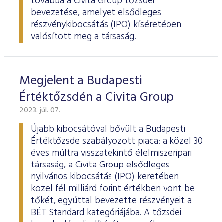
továbbá a Civita Group tőzsdei
bevezetése, amelyet elsődleges
részvénykibocsátás (IPO) kíséretében
valósított meg a társaság.
Megjelent a Budapesti
Értéktőzsdén a Civita Group
2023. júl. 07.
Újabb kibocsátóval bővült a Budapesti
Értéktőzsde szabályozott piaca: a közel 30
éves múltra visszatekintő élelmiszeripari
társaság, a Civita Group elsődleges
nyilvános kibocsátás (IPO) keretében
közel fél milliárd forint értékben vont be
tőkét, egyúttal bevezette részvényeit a
BÉT Standard kategóriájába. A tőzsdei