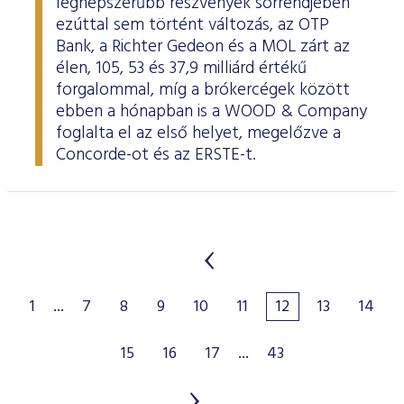
legnépszerűbb részvények sorrendjében
ezúttal sem történt változás, az OTP
Bank, a Richter Gedeon és a MOL zárt az
élen, 105, 53 és 37,9 milliárd értékű
forgalommal, míg a brókercégek között
ebben a hónapban is a WOOD & Company
foglalta el az első helyet, megelőzve a
Concorde-ot és az ERSTE-t.
1
...
7
8
9
10
11
12
13
14
15
16
17
...
43