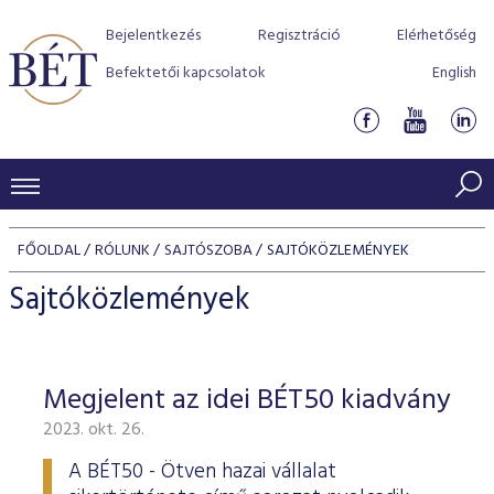
Bejelentkezés
Regisztráció
Elérhetőség
Befektetői kapcsolatok
English
KERESKEDÉSI ADATOK
FŐOLDAL
RÓLUNK
SAJTÓSZOBA
SAJTÓKÖZLEMÉNYEK
INDEXEK
BEFEKTETŐK
Sajtóközlemények
Részvényindexek
Piaci forgalom
Termékcsoportok
KIBOCSÁTÓK
Kötvényindexek
Kedvenc instrumentumok
Szabályozás
Indexek
Részvény és vállalati kötvény tőzsdei bevezetését támoga
Megjelent az idei BÉT50 kiadvány
TŐZSDETAGOK
Jelzáloglevél indexek
program
Azonnali Piac
Alkalmazott díjstruktúra
BÉT szabályzatok
Részvény szekció
2023. okt. 26.
Tőzsdetagok, üzletkötők
VENDOROK
Vállalati kötvény indexek
Származékos piac
BÉT Xtend - Részvénypiac egyszerűen
Részvények
Elszámolás
Befektetővédelem
Hitelpapír szekció
A BÉT50 - Ötven hazai vállalat
Útmutató a taggá váláshoz