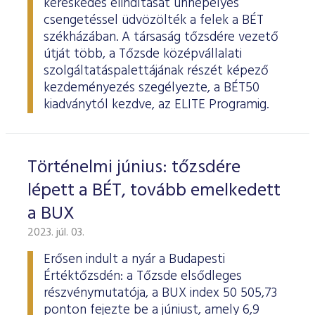
kereskedés elindítását ünnepélyes
csengetéssel üdvözölték a felek a BÉT
székházában. A társaság tőzsdére vezető
útját több, a Tőzsde középvállalati
szolgáltatáspalettájának részét képező
kezdeményezés szegélyezte, a BÉT50
kiadványtól kezdve, az ELITE Programig.
Történelmi június: tőzsdére
lépett a BÉT, tovább emelkedett
a BUX
2023. júl. 03.
Erősen indult a nyár a Budapesti
Értéktőzsdén: a Tőzsde elsődleges
részvénymutatója, a BUX index 50 505,73
ponton fejezte be a júniust, amely 6,9