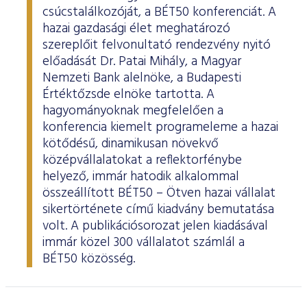
csúcstalálkozóját, a BÉT50 konferenciát. A
hazai gazdasági élet meghatározó
szereplőit felvonultató rendezvény nyitó
előadását Dr. Patai Mihály, a Magyar
Nemzeti Bank alelnöke, a Budapesti
Értéktőzsde elnöke tartotta. A
hagyományoknak megfelelően a
konferencia kiemelt programeleme a hazai
kötődésű, dinamikusan növekvő
középvállalatokat a reflektorfénybe
helyező, immár hatodik alkalommal
összeállított BÉT50 – Ötven hazai vállalat
sikertörténete című kiadvány bemutatása
volt. A publikációsorozat jelen kiadásával
immár közel 300 vállalatot számlál a
BÉT50 közösség.