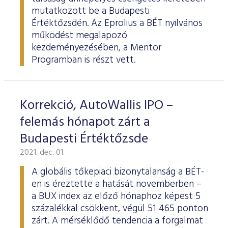
mutatkozott be a Budapesti
Értéktőzsdén. Az Eprolius a BÉT nyilvános
működést megalapozó
kezdeményezésében, a Mentor
Programban is részt vett.
Korrekció, AutoWallis IPO –
felemás hónapot zárt a
Budapesti Értéktőzsde
2021. dec. 01.
A globális tőkepiaci bizonytalanság a BÉT-
en is éreztette a hatását novemberben –
a BUX index az előző hónaphoz képest 5
százalékkal csökkent, végül 51 465 ponton
zárt. A mérséklődő tendencia a forgalmat