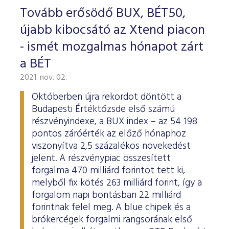
Tovább erősödő BUX, BÉT50,
újabb kibocsátó az Xtend piacon
- ismét mozgalmas hónapot zárt
a BÉT
2021. nov. 02.
Októberben újra rekordot döntött a
Budapesti Értéktőzsde első számú
részvényindexe, a BUX index – az 54 198
pontos záróérték az előző hónaphoz
viszonyítva 2,5 százalékos növekedést
jelent. A részvénypiac összesített
forgalma 470 milliárd forintot tett ki,
melyből fix kötés 263 milliárd forint, így a
forgalom napi bontásban 22 milliárd
forintnak felel meg. A blue chipek és a
brókercégek forgalmi rangsorának első