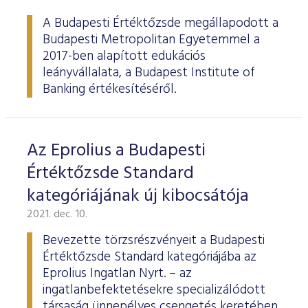
ESG Útmutató
A Budapesti Értéktőzsde megállapodott a
Budapesti Metropolitan Egyetemmel a
2017-ben alapított edukációs
leányvállalata, a Budapest Institute of
Banking értékesítéséről.
Az Eprolius a Budapesti
Értéktőzsde Standard
kategóriájának új kibocsátója
2021. dec. 10.
Bevezette törzsrészvényeit a Budapesti
Értéktőzsde Standard kategóriájába az
Eprolius Ingatlan Nyrt. – az
ingatlanbefektetésekre specializálódott
társaság ünnepélyes csengetés keretében