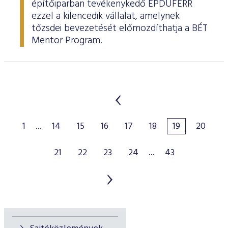
építőiparban tevékenykedő ÉPDUFERR
ezzel a kilencedik vállalat, amelynek
tőzsdei bevezetését előmozdíthatja a BÉT
Mentor Program.
1
...
14
15
16
17
18
19
20
21
22
23
24
...
43