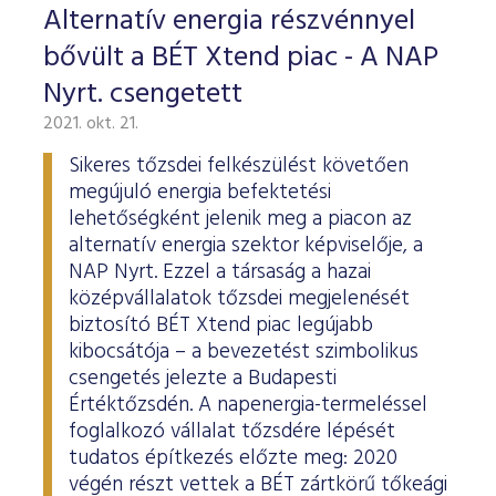
Alternatív energia részvénnyel
bővült a BÉT Xtend piac - A NAP
Nyrt. csengetett
2021. okt. 21.
Sikeres tőzsdei felkészülést követően
megújuló energia befektetési
lehetőségként jelenik meg a piacon az
alternatív energia szektor képviselője, a
NAP Nyrt. Ezzel a társaság a hazai
középvállalatok tőzsdei megjelenését
biztosító BÉT Xtend piac legújabb
kibocsátója – a bevezetést szimbolikus
csengetés jelezte a Budapesti
Értéktőzsdén. A napenergia-termeléssel
foglalkozó vállalat tőzsdére lépését
tudatos építkezés előzte meg: 2020
végén részt vettek a BÉT zártkörű tőkeági