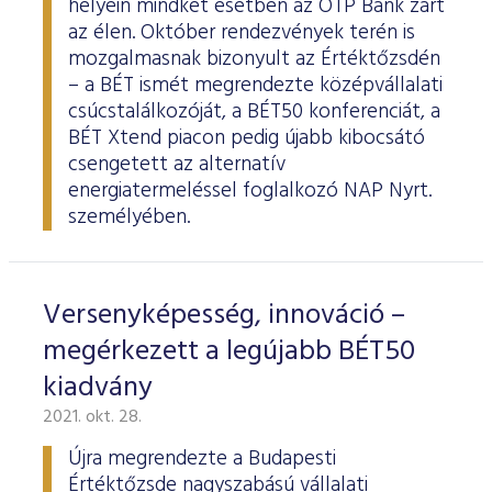
helyein mindkét esetben az OTP Bank zárt
az élen. Október rendezvények terén is
mozgalmasnak bizonyult az Értéktőzsdén
– a BÉT ismét megrendezte középvállalati
csúcstalálkozóját, a BÉT50 konferenciát, a
BÉT Xtend piacon pedig újabb kibocsátó
csengetett az alternatív
energiatermeléssel foglalkozó NAP Nyrt.
személyében.
Versenyképesség, innováció –
megérkezett a legújabb BÉT50
kiadvány
2021. okt. 28.
Újra megrendezte a Budapesti
Értéktőzsde nagyszabású vállalati