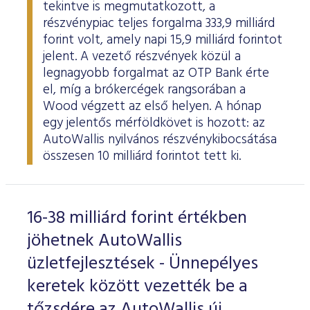
tekintve is megmutatkozott, a
részvénypiac teljes forgalma 333,9 milliárd
forint volt, amely napi 15,9 milliárd forintot
jelent. A vezető részvények közül a
legnagyobb forgalmat az OTP Bank érte
el, míg a brókercégek rangsorában a
Wood végzett az első helyen. A hónap
egy jelentős mérföldkövet is hozott: az
AutoWallis nyilvános részvénykibocsátása
összesen 10 milliárd forintot tett ki.
16-38 milliárd forint értékben
jöhetnek AutoWallis
üzletfejlesztések - Ünnepélyes
keretek között vezették be a
tőzsdére az AutoWallis új