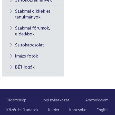
Sajtóközlemények
Szakmai cikkek és
tanulmányok
Szakmai fórumok,
előadások
Sajtókapcsolat
Imázs fotók
BÉT logók
Oldaltérkép
Jogi nyilatkozat
Adatvédelem
Közérdekű adatok
Karrier
Kapcsolat
English