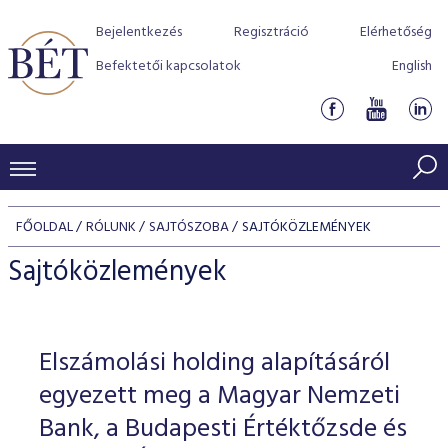
Bejelentkezés
Regisztráció
Elérhetőség
Befektetői kapcsolatok
English
KERESKEDÉSI ADATOK
FŐOLDAL
RÓLUNK
SAJTÓSZOBA
SAJTÓKÖZLEMÉNYEK
INDEXEK
BEFEKTETŐK
Sajtóközlemények
Részvényindexek
Piaci forgalom
Termékcsoportok
KIBOCSÁTÓK
Kötvényindexek
Kedvenc instrumentumok
Szabályozás
Indexek
Részvény és vállalati kötvény tőzsdei bevezetését támoga
Elszámolási holding alapításáról
TŐZSDETAGOK
Jelzáloglevél indexek
program
Azonnali Piac
Alkalmazott díjstruktúra
BÉT szabályzatok
Részvény szekció
egyezett meg a Magyar Nemzeti
Tőzsdetagok, üzletkötők
VENDOROK
Vállalati kötvény indexek
Származékos piac
BÉT Xtend - Részvénypiac egyszerűen
Részvények
Bank, a Budapesti Értéktőzsde és
Elszámolás
Befektetővédelem
Hitelpapír szekció
Útmutató a taggá váláshoz