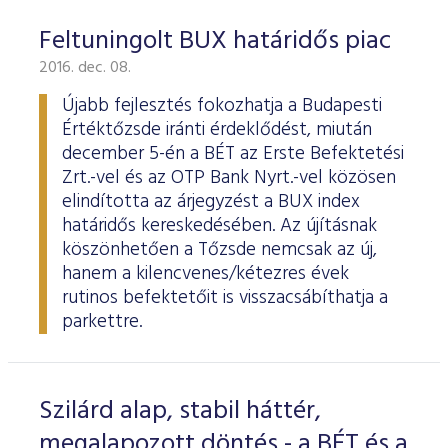
Feltuningolt BUX határidős piac
2016. dec. 08.
Újabb fejlesztés fokozhatja a Budapesti
Értéktőzsde iránti érdeklődést, miután
december 5-én a BÉT az Erste Befektetési
Zrt.-vel és az OTP Bank Nyrt.-vel közösen
elindította az árjegyzést a BUX index
határidős kereskedésében. Az újításnak
köszönhetően a Tőzsde nemcsak az új,
hanem a kilencvenes/kétezres évek
rutinos befektetőit is visszacsábíthatja a
parkettre.
Szilárd alap, stabil háttér,
megalapozott döntés - a BÉT és a