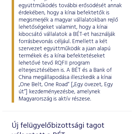
együttműködés további erősödését annak
érdekében, hogy a kínai befektetők is
megismerjék a magyar vállalatokban rejlő
lehetőségeket valamint, hogy a kínai
kibocsátó vállalatok a BÉT-et használják
forrásbevonás céljául. Emellett a két
szervezet együttműködik a jüan alapú
termékek és a kínai befektetéseket
lehetővé tevő RQFII program
elterjesztésében is. A BÉT és a Bank of
China megállapodása illeszkedik a kínai
„One Belt, One Road“ [„Egy övezet, Egy
út“] kezdeményezésbe, amelynek
Magyarország is aktív részese.
Új felügyelőbizottsági tagot