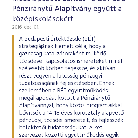
Pénziránytű Alapítvány együtt a
középiskolásokért
2016. dec. 01.
A Budapesti Értéktőzsde (BÉT)
stratégiájának kiemelt célja, hogy a
gazdaság katalizátoraként működő
tőzsdével kapcsolatos ismereteket minél
szélesebb körben terjessze, és aktívan
részt vegyen a lakosság pénzügyi
tudatosságának fejlesztésében. Ennek
szellemében a BÉT együttműködési
megállapodást kötött a Pénziránytű
Alapítvánnyal, hogy közös programjaikkal
bővítsék a 14-18 éves korosztály alapvető
pénzügyi, tőzsdei ismereteit, és fejlesszék
befektetői tudatosságukat. A két
szervezet közötti együttműködés egyik