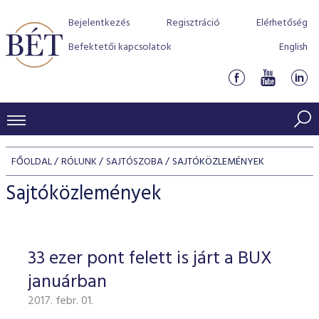
Bejelentkezés
Regisztráció
Elérhetőség
Befektetői kapcsolatok
English
KERESKEDÉSI ADATOK
FŐOLDAL
RÓLUNK
SAJTÓSZOBA
SAJTÓKÖZLEMÉNYEK
INDEXEK
BEFEKTETŐK
Sajtóközlemények
Részvényindexek
Piaci forgalom
Termékcsoportok
KIBOCSÁTÓK
Kötvényindexek
Kedvenc instrumentumok
Szabályozás
Indexek
Részvény és vállalati kötvény tőzsdei bevezetését támoga
33 ezer pont felett is járt a BUX
TŐZSDETAGOK
Jelzáloglevél indexek
program
Azonnali Piac
Alkalmazott díjstruktúra
BÉT szabályzatok
Részvény szekció
januárban
Tőzsdetagok, üzletkötők
VENDOROK
Vállalati kötvény indexek
Származékos piac
BÉT Xtend - Részvénypiac egyszerűen
Részvények
Elszámolás
Befektetővédelem
2017. febr. 01.
Hitelpapír szekció
Útmutató a taggá váláshoz