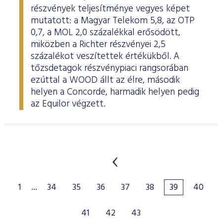
részvények teljesítménye vegyes képet
mutatott: a Magyar Telekom 5,8, az OTP
0,7, a MOL 2,0 százalékkal erősödött,
miközben a Richter részvényei 2,5
százalékot veszítettek értékükből. A
tőzsdetagok részvénypiaci rangsorában
ezúttal a WOOD állt az élre, második
helyen a Concorde, harmadik helyen pedig
az Equilor végzett.
1
...
34
35
36
37
38
39
40
41
42
43