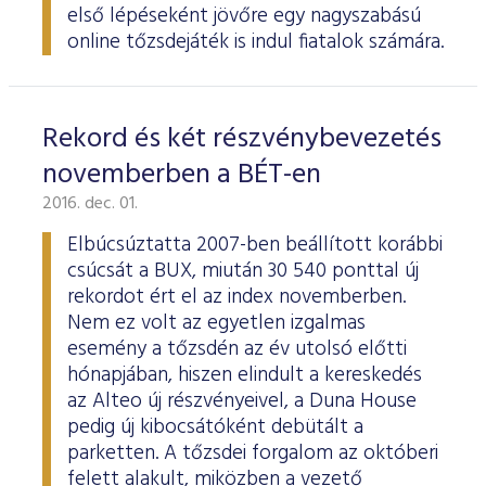
első lépéseként jövőre egy nagyszabású
online tőzsdejáték is indul fiatalok számára.
Rekord és két részvénybevezetés
novemberben a BÉT-en
2016. dec. 01.
Elbúcsúztatta 2007-ben beállított korábbi
csúcsát a BUX, miután 30 540 ponttal új
rekordot ért el az index novemberben.
Nem ez volt az egyetlen izgalmas
esemény a tőzsdén az év utolsó előtti
hónapjában, hiszen elindult a kereskedés
az Alteo új részvényeivel, a Duna House
pedig új kibocsátóként debütált a
parketten. A tőzsdei forgalom az októberi
felett alakult, miközben a vezető