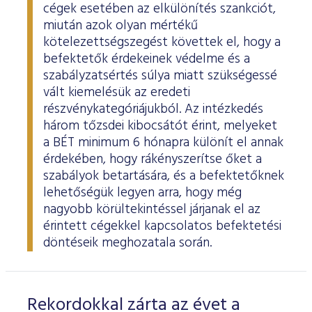
cégek esetében az elkülönítés szankciót,
miután azok olyan mértékű
kötelezettségszegést követtek el, hogy a
befektetők érdekeinek védelme és a
szabályzatsértés súlya miatt szükségessé
vált kiemelésük az eredeti
részvénykategóriájukból. Az intézkedés
három tőzsdei kibocsátót érint, melyeket
a BÉT minimum 6 hónapra különít el annak
érdekében, hogy rákényszerítse őket a
szabályok betartására, és a befektetőknek
lehetőségük legyen arra, hogy még
nagyobb körültekintéssel járjanak el az
érintett cégekkel kapcsolatos befektetési
döntéseik meghozatala során.
Rekordokkal zárta az évet a