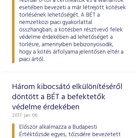
február 6-tól a certifikátok és a warrantok
esetében bevezeti a már létrejött kötések
törlésének lehetőségét. A BÉT a
nemzetközi piaci gyakorlattal
összhangban, a kötésben résztvevő felek
védelme érdekében ad lehetőséget a
törlésre, amennyiben bebizonyosodik,
hogy a kötés árfolyama jelentősen eltér a
piaci ártól.
Három kibocsátó elkülönítéséről
döntött a BÉT a befektetők
védelme érdekében
2017. jan. 06.
Először alkalmazza a Budapesti
Értéktőzsde egyes, tőzsdére bevezetett