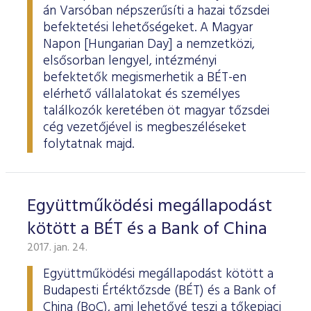
ESG Útmutató
án Varsóban népszerűsíti a hazai tőzsdei
befektetési lehetőségeket. A Magyar
Napon [Hungarian Day] a nemzetközi,
elsősorban lengyel, intézményi
befektetők megismerhetik a BÉT-en
elérhető vállalatokat és személyes
találkozók keretében öt magyar tőzsdei
cég vezetőjével is megbeszéléseket
folytatnak majd.
Együttműködési megállapodást
kötött a BÉT és a Bank of China
2017. jan. 24.
Együttműködési megállapodást kötött a
Budapesti Értéktőzsde (BÉT) és a Bank of
China (BoC), ami lehetővé teszi a tőkepiaci