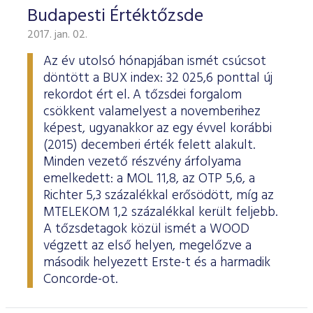
Budapesti Értéktőzsde
2017. jan. 02.
Az év utolsó hónapjában ismét csúcsot
döntött a BUX index: 32 025,6 ponttal új
rekordot ért el. A tőzsdei forgalom
csökkent valamelyest a novemberihez
képest, ugyanakkor az egy évvel korábbi
(2015) decemberi érték felett alakult.
Minden vezető részvény árfolyama
emelkedett: a MOL 11,8, az OTP 5,6, a
Richter 5,3 százalékkal erősödött, míg az
MTELEKOM 1,2 százalékkal került feljebb.
A tőzsdetagok közül ismét a WOOD
végzett az első helyen, megelőzve a
második helyezett Erste-t és a harmadik
Concorde-ot.