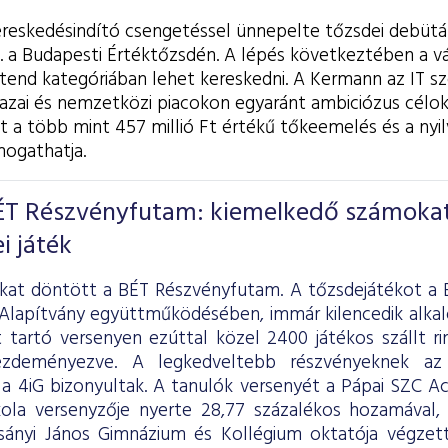
ereskedésindító csengetéssel ünnepelte tőzsdei debütá
. a Budapesti Értéktőzsdén. A lépés következtében a vá
tend kategóriában lehet kereskedni. A Kermann az IT sz
hazai és nemzetközi piacokon egyaránt ambiciózus célok
 a több mint 457 millió Ft értékű tőkeemelés és a nyilv
mogathatja.
ÉT Részvényfutam: kiemelkedő számoka
i játék
kat döntött a BÉT Részvényfutam. A tőzsdejátékot a 
 Alapítvány együttműködésében, immár kilencedik alk
 tartó versenyen ezúttal közel 2400 játékos szállt r
ezdeményezve. A legkedveltebb részvényeknek a
 a 4iG bizonyultak. A tanulók versenyét a Pápai SZC A
ola versenyzője nyerte 28,77 százalékos hozamával,
sányi János Gimnázium és Kollégium oktatója végzett