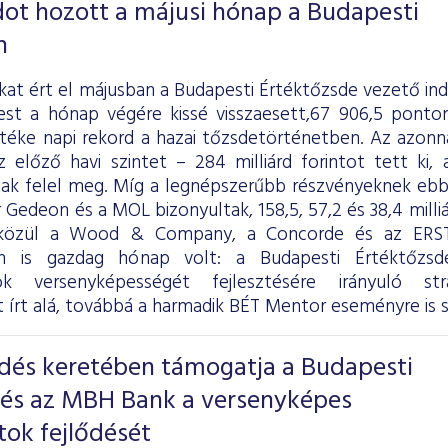
ot hozott a májusi hónap a Budapesti
n
kat ért el májusban a Budapesti Értéktőzsde vezető in
pest a hónap végére kissé visszaesett,67 906,5 ponton
téke napi rekord a hazai tőzsdetörténetben. Az azonna
 előző havi szintet – 284 milliárd forintot tett ki, 
ntnak felel meg. Míg a legnépszerűbb részvényeknek eb
r Gedeon és a MOL bizonyultak, 158,5, 57,2 és 38,4 mill
közül a Wood & Company, a Concorde és az ERSTE
n is gazdag hónap volt: a Budapesti Értéktőz
tok versenyképességét fejlesztésére irányuló str
írt alá, továbbá a harmadik BÉT Mentor eseményre is so
és keretében támogatja a Budapesti
 és az MBH Bank a versenyképes
tok fejlődését