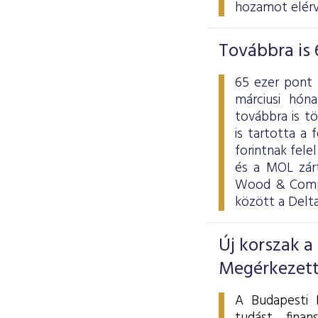
hozamot elérv
Továbbra is 
65 ezer pont 
márciusi hón
továbbra is t
is tartotta a f
forintnak fele
és a MOL zárt
Wood & Compa
között a Delt
Új korszak a
Megérkezett
A Budapesti É