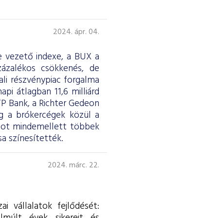
2024. ápr. 04.
e vezető indexe, a BUX a
zázalékos csökkenés, de
ali részvénypiac forgalma
napi átlagban 11,6 milliárd
TP Bank, a Richter Gedeon
íg a brókercégek közül a
pot mindemellett többek
a színesítették.
2024. márc. 22.
i vállalatok fejlődését: