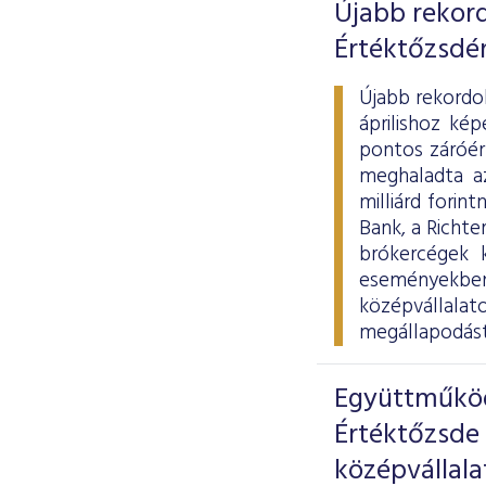
Újabb rekord
Értéktőzsdé
Újabb rekordo
áprilishoz ké
pontos záróér
meghaladta az
milliárd fori
Bank, a Richte
brókercégek 
eseményekbe
középvállala
megállapodást 
Együttműköd
Értéktőzsde
középvállala