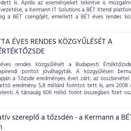
ett ki. Április az eseményeket tekintve is mozgalm
ezetése, a Kermann IT Solutions a BÉT Xtend platfo
eg a BÉT csengőjét, emellett a BÉT éves rendes köz
TA ÉVES RENDES KÖZGYŰLÉSÉT A
ÉRTÉKTŐZSDE
éves rendes közgyűlését a Budapesti Értéktőzsd
apirendi pontot jóváhagyták. A közgyűlésen bemut
pján a Tőzsde eredményes évet zárt: az összbevétel 4
 nettó eredmény 5,8 milliárd forintot tett ki, ami 20
elenti. A társaság 606 millió forint összegben fizet o
tív szereplő a tőzsdén - a Kermann a BÉ
n