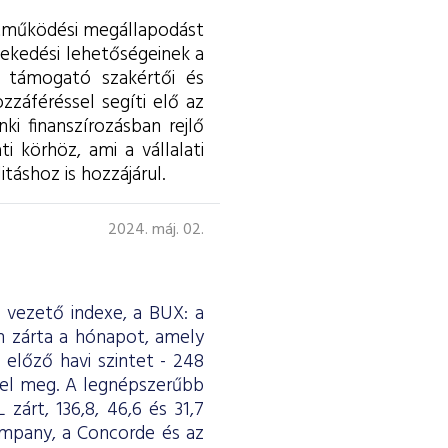
ttműködési megállapodást
vekedési lehetőségeinek a
, támogató szakértői és
zzáféréssel segíti elő az
i finanszírozásban rejlő
i körhöz, ami a vállalati
táshoz is hozzájárul.
2024. máj. 02.
e vezető indexe, a BUX: a
 zárta a hónapot, amely
 előző havi szintet - 248
felel meg. A legnépszerűbb
zárt, 136,8, 46,6 és 31,7
ompany, a Concorde és az