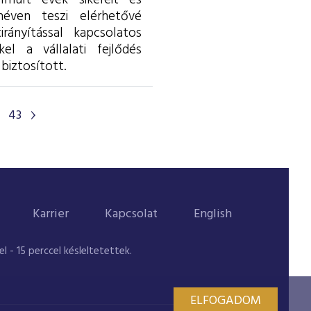
lmúlt évek sikereit és
éven teszi elérhetővé
rányítással kapcsolatos
l a vállalati fejlődés
biztosított.
43
Karrier
Kapcsolat
English
 - 15 perccel késleltetettek.
ELFOGADOM