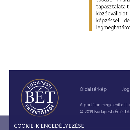
tudást, fina
tapasztalata
középvállalati
képzéssel de
legmeghatározó
Oldaltérkép
Jog
A portálon megjelenített 
© 2019 Budapesti Értéktő
COOKIE-K ENGEDÉLYEZÉSE