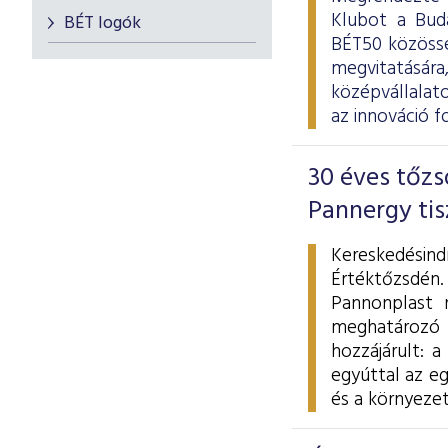
Klubot a Buda
BÉT logók
BÉT50 közössé
megvitatására
középvállalato
az innováció f
30 éves tőzs
Pannergy tis
Kereskedésind
Értéktőzsdén
Pannonplast n
meghatározó s
hozzájárult: 
egyúttal az e
és a környeze