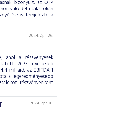
asnak bizonyult: az OTP
rmon való debütálás okán
gyűlése is fémjelezte a
2024. ápr. 26.
e, ahol a részvényesek
atott 2023. évi üzleti
,4 milliárd, az EBITDA 1
08 óta a legeredményesebb
sztalékot, részvényenként
T
2024. ápr. 10.