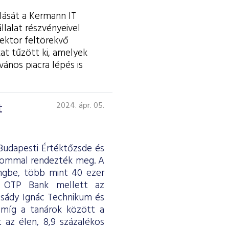
lását a Kermann IT
llalat részvényeivel
ektor feltörekvő
at tűzött ki, amelyek
ános piacra lépés is
t
2024. ápr. 05.
Budapesti Értéktőzsde és
alommal rendezték meg. A
ingbe, több mint 40 ezer
z OTP Bank mellett az
csády Ignác Technikum és
 míg a tanárok között a
 az élen, 8,9 százalékos