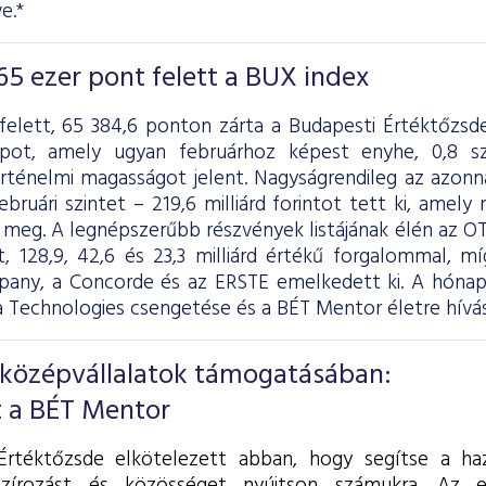
e.*
65 ezer pont felett a BUX index
felett, 65 384,6 ponton zárta a Budapesti Értéktőzsd
apot, amely ugyan februárhoz képest enyhe, 0,8 s
örténelmi magasságot jelent. Nagyságrendileg az azonn
ebruári szintet – 219,6 milliárd forintot tett ki, amely 
l meg. A legnépszerűbb részvények listájának élén az O
, 128,9, 42,6 és 23,3 milliárd értékű forgalommal, m
ny, a Concorde és az ERSTE emelkedett ki. A hóna
a Technologies csengetése és a BÉT Mentor életre hívás
 középvállalatok támogatásában:
 a BÉT Mentor
rtéktőzsde elkötelezett abban, hogy segítse a haza