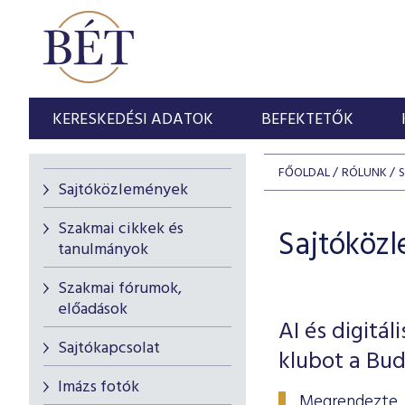
KERESKEDÉSI ADATOK
BEFEKTETŐK
FŐOLDAL
RÓLUNK
Sajtóközlemények
Szakmai cikkek és
Sajtóköz
tanulmányok
Szakmai fórumok,
előadások
AI és digitá
Sajtókapcsolat
klubot a Bud
Imázs fotók
Megrendezte tr