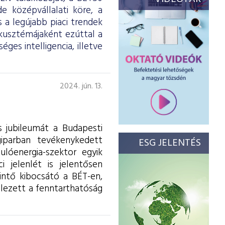
 középvállalati köre, a
 a legújabb piaci trendek
kusztémájaként ezúttal a
es intelligencia, illetve
2024. jún. 13.
s jubileumát a Budapesti
iparban tevékenykedett
ESG JELENTÉS
ulóenergia-szektor egyik
 jelenlét is jelentősen
intő kibocsátó a BÉT-en,
elezett a fenntarthatóság