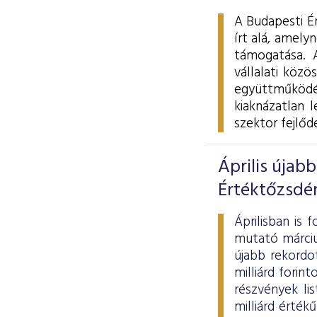
A Budapesti É
írt alá, amel
támogatása. A
vállalati közö
együttműködés
kiaknázatlan 
szektor fejlőd
Április újab
Értéktőzsdé
Áprilisban is
mutató márciu
újabb rekordot
milliárd forin
részvények li
milliárd érté