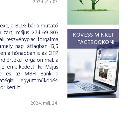
2024. jún. 03.
dexe, a BUX: bár a mutató
 zárt, május 27-i 69 803
KÖVESS MINKET
li részvénypiac forgalma
FACEBOOKON!
amely napi átlagban 13,5
ben a hónapban is az OTP
iárd értékű forgalommal, a
 emelkedett ki. Május
sde és az MBH Bank a
atégiai együttműködési
r került.
2024. máj. 24.