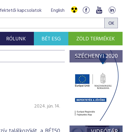
fektetői kapcsolatok
English
RÓLUNK
BÉT ESG
ZÖLD TERMÉKEK
SZÉCHENYI 2020
2024. jún. 14.
zív találkozóját, a BÉT50
VIDEÓTÁR