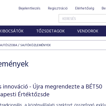
Bejelentkezés
Regisztráció
Elérhetőség
Be
KIBOCSÁTÓK
TŐZSDETAGOK
VENDOROK
SAJTÓSZOBA
SAJTÓKÖZLEMÉNYEK
lemények
lis innováció - Újra megrendezte a BÉT50
apesti Értéktőzsde
adicionális, a középvállalati szektort összefogó exklu