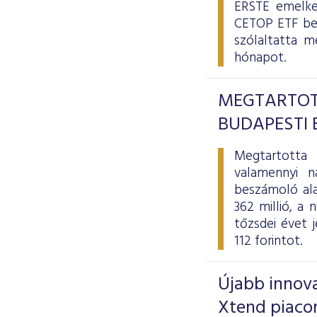
ERSTE emelked
CETOP ETF bev
szólaltatta m
hónapot.
MEGTARTOT
BUDAPESTI 
Megtartotta 
valamennyi n
beszámoló ala
362 millió, a
tőzsdei évet j
112 forintot.
Újabb innova
Xtend piaco