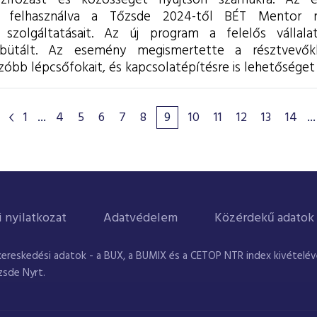
nszírozást és közösséget nyújtson számukra. Az e
it felhasználva a Tőzsde 2024-től BÉT Mentor n
 szolgáltatásait.
Az új program a felelős vállalati
bütált. Az esemény megismertette a résztvevőkke
bb lépcsőfokait, és kapcsolatépítésre is lehetőséget 
1
...
4
5
6
7
8
9
10
11
12
13
14
...
i nyilatkozat
Adatvédelem
Közérdekű adatok
kereskedési adatok - a BUX, a BUMIX és a CETOP NTR index kivételével
zsde Nyrt.