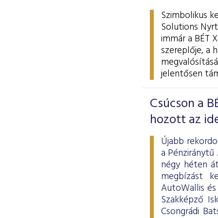
Szimbolikus k
Solutions Nyrt
immár a BÉT X
szereplője, a 
megvalósítását
jelentősen tá
Csúcson a B
hozott az ide
Újabb rekordo
a Pénziránytű
négy héten át
megbízást k
AutoWallis és
Szakképző Isk
Csongrádi Bat