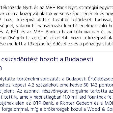
rtéktőzsde Nyrt. és az MBH Bank Nyrt. stratégiai együ
ynek célja a középvállalatok versenyképességének és nö
 hazai középvállalatok további fejlődését tudással
sséggel, valamint finanszírozási lehetőségekhez való ho
. A BÉT és az MBH Bank a hazai tőkepiacban és bank
lehetőségeket szeretné közelebb hozni a középvállalat
ése mellett a tőkepiac fejlődéséhez és a pénzügyi stabili
b csúcsdöntést hozott a Budapesti
n
 folytatta történelmi sorozatát a Budapesti Értéktőzsd
shoz képest 4,2 százalékot emelkedve 68 142 ponton
 jelent. Az azonnali részvénypiac forgalma tartotta az
tot tett ki, amely napi átlagban 11,8 milliárd forintnak 
stájának élén az OTP Bank, a Richter Gedeon és a MOL 
kű forgalommal, míg a brókercégek közül a Wood & C