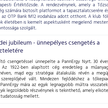
pesti Értéktőzsde. A rendezvénynek, amely a Tőzsde
g számára biztosít platformot a tapasztalatcserére és
, az OTP Bank M12 irodaháza adott otthont. A klub fó
k életében is kiemelt aspektusként megjelenő mesterség
ontossága szolgált.
dei jubileum - ünnepélyes csengetés a
zteletére
ító csengetéssel ünnepelte a PannErgy Nyrt. 30 éve
. Az 1922-ben alapított cég eredetileg a műanyag
éven, majd egy stratégiai átalakulás révén a megúj
zereplőjévé vált. Mindezen fejlődéshez a tőkepiaci
a PannErgy mára az egyik legnagyobb múltra visszatek
gyik legzöldebb részvénynek is tekinthető, amely elköt
ttudatosság mellett.