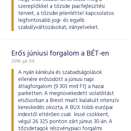
szereplőkkel a tőzsde piacfejlesztési
terveit, a tőzsdei jelenléttel kapcsolatos
legfontosabb jogi- és egyéb
szabályváltozásokat, irányelveket.
Erős júniusi forgalom a BÉT-en
2016. júl. 04.
A nyári kánikula és szabadságolások
ellenére erősödött a júniusi napi
átlagforgalom (9 303 mrd Ft) a hazai
parketten. A megnövekedett volatilitást
elsősorban a Brexit miatt kialakult intenzív
kereskedés okozta. A BUX több európai
indextől eltérően csak kissé csökkent,
végül 26 325 ponton zárt június 30-án. A
tőzsdetagok részvénypiaci forgalmi