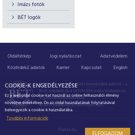
Imázs fotók
BÉT logók
Oldaltérkép
Jogi nyilatkozat
Adatvédelem
Közérdekű adatok
Karrier
Kapcsolat
English
A portálon megjelenített kereskedési adatok - a
COOKIE-K ENGEDÉLYEZÉSE
BUX, a BUMIX és a CETOP NTR index kivételével -
Ez a weboldal cookie-kat használ az online felhasználói élmény
15 perccel késleltetettek.
növelése érdekében. Ön az oldal használatának folytatásával
© 2019 Budapesti Értéktőzsde Nyrt.
beleegyezik a cookie-k használatába.
További információk
Ponte.hu
ELFOGADOM