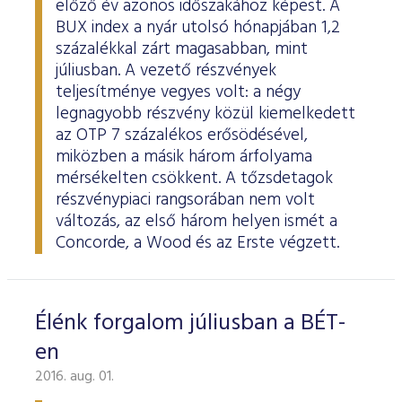
előző év azonos időszakához képest. A
ESG Útmutató
BUX index a nyár utolsó hónapjában 1,2
százalékkal zárt magasabban, mint
júliusban. A vezető részvények
teljesítménye vegyes volt: a négy
legnagyobb részvény közül kiemelkedett
az OTP 7 százalékos erősödésével,
miközben a másik három árfolyama
mérsékelten csökkent. A tőzsdetagok
részvénypiaci rangsorában nem volt
változás, az első három helyen ismét a
Concorde, a Wood és az Erste végzett.
Élénk forgalom júliusban a BÉT-
en
2016. aug. 01.