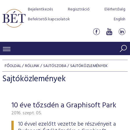
Bejelentkezés
Regisztráció
Elérhetőség
Befektetői kapcsolatok
English
KERESKEDÉSI ADATOK
FŐOLDAL
RÓLUNK
SAJTÓSZOBA
SAJTÓKÖZLEMÉNYEK
INDEXEK
BEFEKTETŐK
Sajtóközlemények
Részvényindexek
Piaci forgalom
Termékcsoportok
KIBOCSÁTÓK
Kötvényindexek
Kedvenc instrumentumok
Szabályozás
Indexek
Részvény és vállalati kötvény tőzsdei bevezetését támoga
10 éve tőzsdén a Graphisoft Park
TŐZSDETAGOK
Jelzáloglevél indexek
program
Azonnali Piac
Alkalmazott díjstruktúra
BÉT szabályzatok
Részvény szekció
2016. szept. 05.
Tőzsdetagok, üzletkötők
VENDOROK
Vállalati kötvény indexek
Származékos piac
BÉT Xtend - Részvénypiac egyszerűen
Részvények
Elszámolás
Befektetővédelem
Hitelpapír szekció
10 évvel ezelőtt vezette be részvényeit a
Útmutató a taggá váláshoz