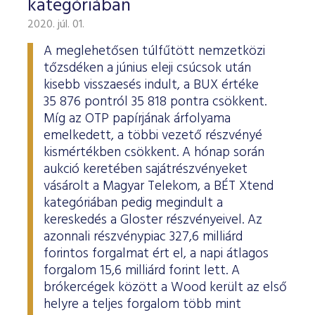
kategóriában
2020. júl. 01.
A meglehetősen túlfűtött nemzetközi
tőzsdéken a június eleji csúcsok után
kisebb visszaesés indult, a BUX értéke
35 876 pontról 35 818 pontra csökkent.
Míg az OTP papírjának árfolyama
emelkedett, a többi vezető részvényé
kismértékben csökkent. A hónap során
aukció keretében sajátrészvényeket
vásárolt a Magyar Telekom, a BÉT Xtend
kategóriában pedig megindult a
kereskedés a Gloster részvényeivel. Az
azonnali részvénypiac 327,6 milliárd
forintos forgalmat ért el, a napi átlagos
forgalom 15,6 milliárd forint lett. A
brókercégek között a Wood került az első
helyre a teljes forgalom több mint