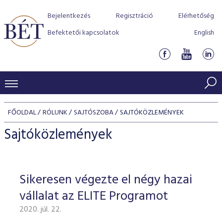
Bejelentkezés
Regisztráció
Elérhetőség
Befektetői kapcsolatok
English
KERESKEDÉSI ADATOK
FŐOLDAL
RÓLUNK
SAJTÓSZOBA
SAJTÓKÖZLEMÉNYEK
INDEXEK
BEFEKTETŐK
Sajtóközlemények
Részvényindexek
Piaci forgalom
Termékcsoportok
KIBOCSÁTÓK
Kötvényindexek
Kedvenc instrumentumok
Szabályozás
Indexek
Részvény és vállalati kötvény tőzsdei bevezetését támoga
Sikeresen végezte el négy hazai
TŐZSDETAGOK
Jelzáloglevél indexek
program
Azonnali Piac
Alkalmazott díjstruktúra
BÉT szabályzatok
Részvény szekció
vállalat az ELITE Programot
Tőzsdetagok, üzletkötők
VENDOROK
Vállalati kötvény indexek
Származékos piac
BÉT Xtend - Részvénypiac egyszerűen
Részvények
Elszámolás
Befektetővédelem
2020. júl. 22.
Hitelpapír szekció
Útmutató a taggá váláshoz