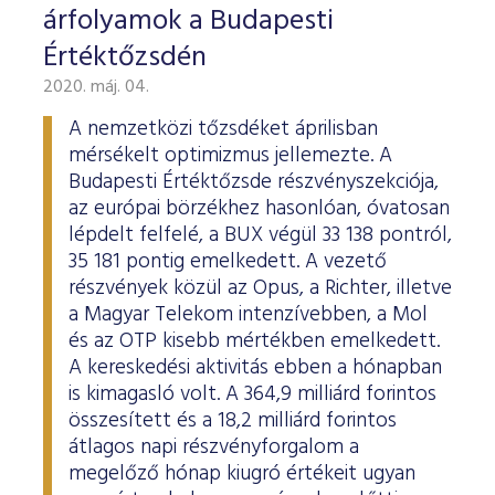
árfolyamok a Budapesti
Értéktőzsdén
2020. máj. 04.
A nemzetközi tőzsdéket áprilisban
mérsékelt optimizmus jellemezte. A
Budapesti Értéktőzsde részvényszekciója,
az európai börzékhez hasonlóan, óvatosan
lépdelt felfelé, a BUX végül 33 138 pontról,
35 181 pontig emelkedett. A vezető
részvények közül az Opus, a Richter, illetve
a Magyar Telekom intenzívebben, a Mol
és az OTP kisebb mértékben emelkedett.
A kereskedési aktivitás ebben a hónapban
is kimagasló volt. A 364,9 milliárd forintos
összesített és a 18,2 milliárd forintos
átlagos napi részvényforgalom a
megelőző hónap kiugró értékeit ugyan