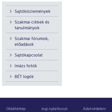
Sajtóközlemények
Szakmai cikkek és
tanulmányok
Szakmai fórumok,
előadások
Sajtókapcsolat
Imázs fotók
BÉT logók
Oldaltérkép
Jogi nyilatkozat
Adatvédelem