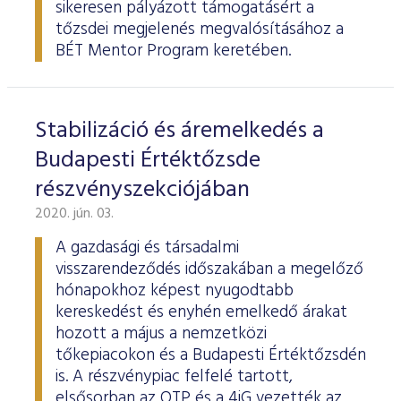
sikeresen pályázott támogatásért a
tőzsdei megjelenés megvalósításához a
BÉT Mentor Program keretében.
Stabilizáció és áremelkedés a
Budapesti Értéktőzsde
részvényszekciójában
2020. jún. 03.
A gazdasági és társadalmi
visszarendeződés időszakában a megelőző
hónapokhoz képest nyugodtabb
kereskedést és enyhén emelkedő árakat
hozott a május a nemzetközi
tőkepiacokon és a Budapesti Értéktőzsdén
is. A részvénypiac felfelé tartott,
elsősorban az OTP és a 4iG vezették az