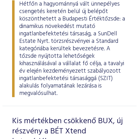
Hétfőn a hagyománnyá vált ünnepélyes
csengetés keretén belül új belépőt
köszönthetett a Budapesti Értéktőzsde: a
dinamikus növekedést mutató
ingatlanbefektetési társaság, a SunDell
Estate Nyrt. törzsrészvényei a Standard
kategóriába kerültek bevezetésre. A
tőzsde nyújtotta lehetőségek
kihasználásával a vállalat fő célja, a tavalyi
év elején kezdeményezett szabályozott
ingatlanbefektetési társasággá (SZIT)
alakulás folyamatának lezárása is
megvalósulhat.
Kis mértékben csökkenő BUX, új
részvény a BÉT Xtend