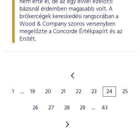
nem érte el, de az egy évvel ezelőtti
bázisnál érdemben magasabb volt. A
brókercégek kereskedési rangsorában a
Wood & Company szoros versenyben
megelőzte a Concorde Értékpapírt és az
Erstét.
1
...
19
20
21
22
23
24
25
26
27
28
29
...
43