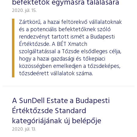
befektetők egymásra találására
ESG Útmutató
2020. júl. 15.
Zártkörű, a hazai feltörekvő vállalatoknak
és a potenciális befektetőknek szóló
rendezvényt tartott ismét a Budapesti
Értéktőzsde. A BÉT Xmatch
szolgáltatással a Tőzsde elsődleges célja,
hogy a hazai gazdasági és tőkepiaci
közösségben emelkedjen a tőzsdeképes,
tőzsdeérett vállalatok száma.
A SunDell Estate a Budapesti
Értéktőzsde Standard
kategóriájának új belépője
2020. júl. 13.