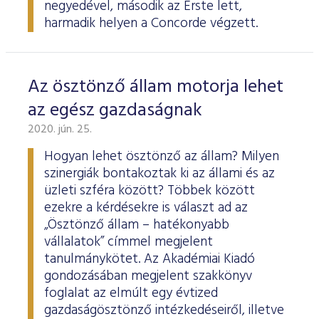
negyedével, második az Erste lett,
harmadik helyen a Concorde végzett.
Az ösztönző állam motorja lehet
az egész gazdaságnak
2020. jún. 25.
Hogyan lehet ösztönző az állam? Milyen
szinergiák bontakoztak ki az állami és az
üzleti szféra között? Többek között
ezekre a kérdésekre is választ ad az
„Ösztönző állam – hatékonyabb
vállalatok” címmel megjelent
tanulmánykötet. Az Akadémiai Kiadó
gondozásában megjelent szakkönyv
foglalat az elmúlt egy évtized
gazdaságösztönző intézkedéseiről, illetve