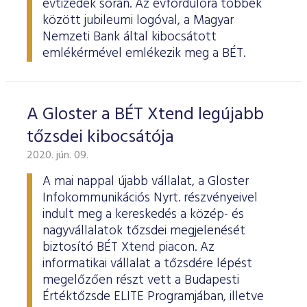
évtizedek során. Az évfordulóra többek
között jubileumi logóval, a Magyar
Nemzeti Bank által kibocsátott
emlékérmével emlékezik meg a BÉT.
A Gloster a BÉT Xtend legújabb
tőzsdei kibocsátója
2020. jún. 09.
A mai nappal újabb vállalat, a Gloster
Infokommunikációs Nyrt. részvényeivel
indult meg a kereskedés a közép- és
nagyvállalatok tőzsdei megjelenését
biztosító BÉT Xtend piacon. Az
informatikai vállalat a tőzsdére lépést
megelőzően részt vett a Budapesti
Értéktőzsde ELITE Programjában, illetve