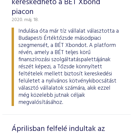
kereskedhető a BÉT Xbond
piacon
2020. máj. 18.
Indulása óta már tíz vállalat választotta a
Budapesti Értéktőzsde másodpiaci
szegmensét, a BÉT Xbondot. A platform
révén, amely a BÉT teljes körű
finanszírozási szolgáltatáspalettájának
részét képezi, a Tőzsde könnyített
feltételek mellett biztosít kereskedési
felületet a nyilvános kötvénykibocsátást
választó vállalatok számára, akik ezzel
még közelebb jutnak céljaik
megvalósításához.
Áprilisban felfelé indultak az