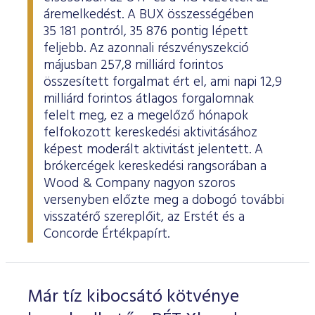
áremelkedést. A BUX összességében
35 181 pontról, 35 876 pontig lépett
feljebb. Az azonnali részvényszekció
májusban 257,8 milliárd forintos
összesített forgalmat ért el, ami napi 12,9
milliárd forintos átlagos forgalomnak
felelt meg, ez a megelőző hónapok
felfokozott kereskedési aktivitásához
képest moderált aktivitást jelentett. A
brókercégek kereskedési rangsorában a
Wood & Company nagyon szoros
versenyben előzte meg a dobogó további
visszatérő szereplőit, az Erstét és a
Concorde Értékpapírt.
Már tíz kibocsátó kötvénye