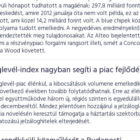
üli hónapot tudhatott a magáénak: 297,8 milliárd forin
skedést, amire 2012 januárja óta nem volt példa, ez az
, ami közel 14,2 milliárd forint volt. A blue chipek köz
lyama tudott emelkedni. A negyedéves eredményekről 
endeztették meg tulajdonosaikat. Az Alteo bejelentett
mi a részvénypiaci forgalmi rangsort illeti, ismét a Conco
d a Wood követett.
glevél-index nagyban segíti a piac fejlődé
oglevél-piac élénkül, a kibocsátások volumene emelked
következő években tovább folytatódhatnak. Erre az élén
 együttműködve három új, régiós szinten is egyedülálló
decemberétől. Mindez jelentősen hozzájárul a jelzálogl
ia növelésén keresztül támogatja a háztartási szektor
tozású jelzáloghitelek elterjedését.