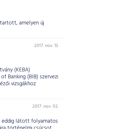
tartott, amelyen új
2017. nov. 13.
ítvány (KEBA)
f Banking (BIB) szervezi
tézői vizsgákhoz
2017. nov. 02.
 eddig látott folyamatos
jra történelmi csúcsot