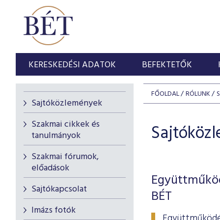
KERESKEDÉSI ADATOK
BEFEKTETŐK
FŐOLDAL
RÓLUNK
Sajtóközlemények
Szakmai cikkek és
Sajtóköz
tanulmányok
Szakmai fórumok,
előadások
Együttműköd
Sajtókapcsolat
BÉT
Imázs fotók
Együttműködés