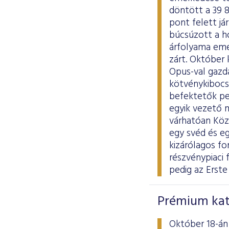
döntött a 39 
pont felett já
búcsúzott a h
árfolyama eme
zárt. Október 
Opus-val gazd
kötvénykibocsá
befektetők ped
egyik vezető 
várhatóan Közé
egy svéd és eg
kizárólagos fo
részvénypiaci 
pedig az Erste
Prémium kate
Október 18-án 