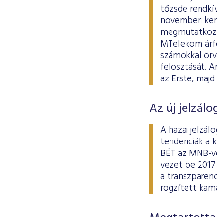
tőzsde rendkív
novemberi kere
megmutatkozott
MTelekom árfo
számokkal örv
felosztását. A
az Erste, maj
Az új jelzálo
A hazai jelzál
tendenciák a 
BÉT az MNB-vel
vezet be 2017 
a transzparenc
rögzített kama