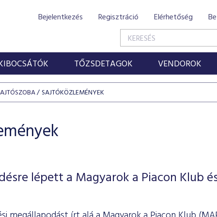
Bejelentkezés
Regisztráció
Elérhetőség
Be
KIBOCSÁTÓK
TŐZSDETAGOK
VENDOROK
SAJTÓSZOBA
SAJTÓKÖZLEMÉNYEK
lemények
ésre lépett a Magyarok a Piacon Klub és
i megállapodást írt alá a Magyarok a Piacon Klub (MAP