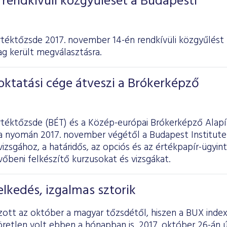
rendkívüli közgyűlését a Budapesti
téktőzsde 2017. november 14-én rendkívüli közgyűlést 
ag került megválasztásra.
oktatási cége átveszi a Brókerképző
rtéktőzsde (BÉT) és a Közép-európai Brókerképző Alap
 nyomán 2017. november végétől a Budapest Institute o
vizsgához, a határidős, az opciós és az értékpapír-ügyin
őbeni felkészítő kurzusokat és vizsgákat.
lkedés, izgalmas sztorik
ott az október a magyar tőzsdétől, hiszen a BUX index
retlen volt ebben a hónapban is, 2017. október 26-án ú