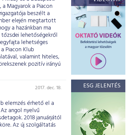
, a Magyarok a Piacon
rigazgatója beszélt a
mber elején megtartott
 hogy a hazánkban ma
 tőzsdei lehetőségekről
 egyfajta lehetséges
a Piacon Klub
atával, valamint hiteles,
örekszenek pozitív irányú
ESG JELENTÉS
2017. dec. 18.
b elemzés érhető el a
. Az angol nyelvű
sdetagok. 2018 januárjától
öre. Az új szolgáltatás