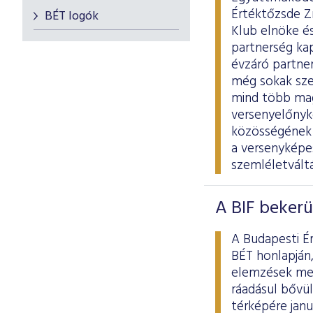
Értéktőzsde Z
BÉT logók
Klub elnöke és
partnerség ka
évzáró partne
még sokak sze
mind több magy
versenyelőnyk
közösségének e
a versenyképes
szemléletvált
A BIF bekerü
A Budapesti É
BÉT honlapján,
elemzések mell
ráadásul bővül
térképére januá