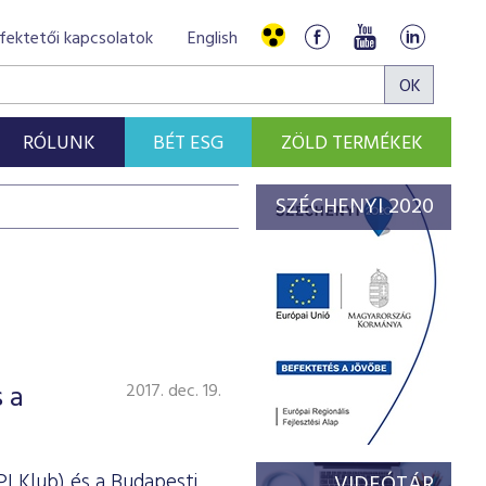
fektetői kapcsolatok
English
RÓLUNK
BÉT ESG
ZÖLD TERMÉKEK
SZÉCHENYI 2020
 a
2017. dec. 19.
I Klub) és a Budapesti
VIDEÓTÁR