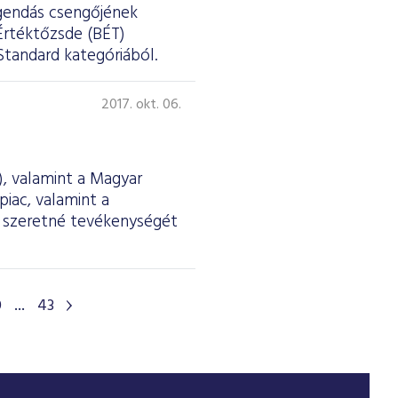
egendás csengőjének
Értéktőzsde (BÉT)
Standard kategóriából.
2017. okt. 06.
, valamint a Magyar
iac, valamint a
n szeretné tevékenységét
0
...
43