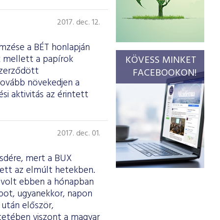
2017. dec. 12.
emzése a BÉT honlapján
k mellett a papírok
KÖVESS MINKET
 szerződött
FACEBOOKON!
 tovább növekedjen a
i aktivitás az érintett
2017. dec. 01.
sdére, mert a BUX
tett az elmúlt hetekben.
n volt ebben a hónapban
apot, ugyanekkor, napon
 után először,
tetében viszont a magyar