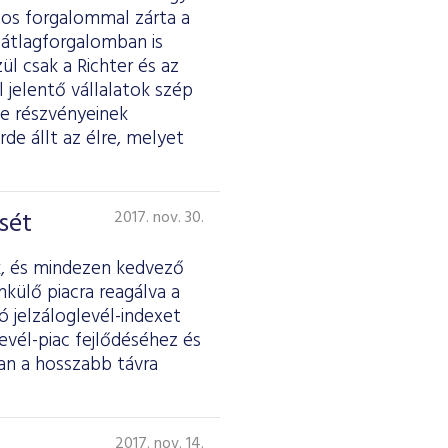
tos forgalommal zárta a
 átlagforgalomban is
ül csak a Richter és az
jelentő vállalatok szép
e részvényeinek
rde állt az élre, melyet
sét
2017. nov. 30.
ik, és mindezen kedvező
külő piacra reagálva a
 jelzáloglevél-indexet
evél-piac fejlődéséhez és
ban a hosszabb távra
2017. nov. 14.