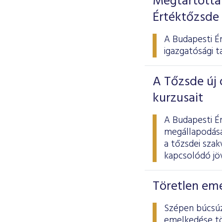
Megtartotta 
Értéktőzsde
A Budapesti Ér
igazgatósági t
A Tőzsde új 
kurzusait
A Budapesti É
megállapodása
a tőzsdei szak
kapcsolódó jöv
Töretlen eme
Szépen búcsúz
emelkedése tö