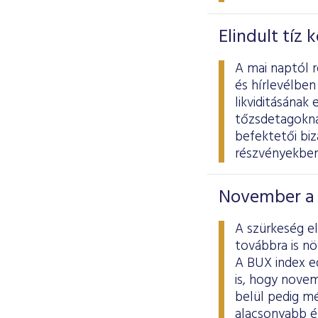
Elindult tíz
A mai naptól 
és hírlevélben
likviditásának 
tőzsdetagoknak
befektetői biz
részvényekben
November a 
A szürkeség e
továbbra is nö
A BUX index e
is, hogy novem
belül pedig mé
alacsonyabb é