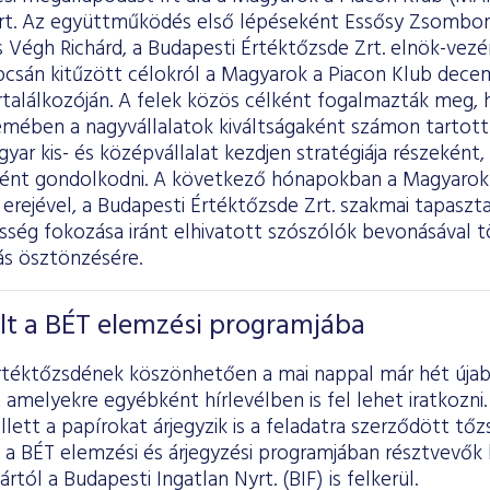
rt. Az együttműködés első lépéseként Essősy Zsombor
 Végh Richárd, a Budapesti Értéktőzsde Zrt. elnök-vezé
pcsán kitűzött célokról a Magyarok a Piacon Klub dece
rtalálkozóján. A felek közös célként fogalmazták meg,
mében a nagyvállalatok kiváltságaként számon tartott
ar kis- és középvállalat kezdjen stratégiája részeként,
ént gondolkodni. A következő hónapokban a Magyarok 
rejével, a Budapesti Értéktőzsde Zrt. szakmai tapasztal
ség fokozása iránt elhivatott szószólók bevonásával t
ás ösztönzésére.
lt a BÉT elemzési programjába
rtéktőzsdének köszönhetően a mai nappal már hét újab
 amelyekre egyébként hírlevélben is fel lehet iratkozni
ett a papírokat árjegyzik is a feladatra szerződött tőz
 a BÉT elemzési és árjegyzési programjában résztvevők k
rtól a Budapesti Ingatlan Nyrt. (BIF) is felkerül.