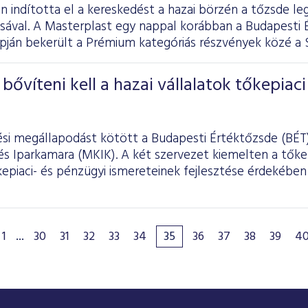
n indította el a kereskedést a hazai börzén a tőzsde l
sával. A Masterplast egy nappal korábban a Budapesti 
pján bekerült a Prémium kategóriás részvények közé a 
bővíteni kell a hazai vállalatok tőkepiaci
i megállapodást kötött a Budapesti Értéktőzsde (BÉT)
s Iparkamara (MKIK). A két szervezet kiemelten a tőkep
kepiaci- és pénzügyi ismereteinek fejlesztése érdekébe
1
...
30
31
32
33
34
35
36
37
38
39
4