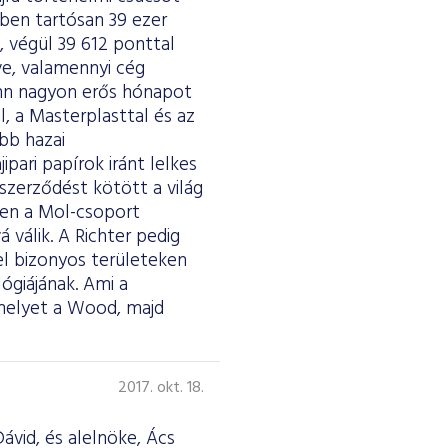
ben tartósan 39 ezer
, végül 39 612 ponttal
ve, valamennyi cég
nn nagyon erős hónapot
l, a Masterplasttal és az
bb hazai
ipari papírok iránt lelkes
szerződést kötött a világ
ően a Mol-csoport
 válik. A Richter pedig
el bizonyos területeken
ógiájának. Ami a
, melyet a Wood, majd
2017. okt. 18.
ávid, és alelnöke, Ács