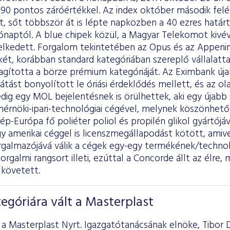
890 pontos záróértékkel. Az index október második felé
rt, sőt többször át is lépte napközben a 40 ezres határt
ónaptól. A blue chipek közül, a Magyar Telekomot kivé
lkedett. Forgalom tekintetében az Opus és az Appeni
két, korábban standard kategóriában szereplő vállalatta
agította a börze prémium kategóriáját. Az Eximbank úja
tást bonyolított le óriási érdeklődés mellett, és az olaj
ig egy MOL bejelentésnek is örülhettek, aki egy újabb 
mérnöki-ipari-technológiai cégével, melynek köszönhet
p-Európa fő poliéter poliol és propilén glikol gyártójává
y amerikai céggel is licenszmegállapodást kötött, amiv
rgalmazójává válik a cégek egy-egy termékének/technol
forgalmi rangsort illeti, ezúttal a Concorde állt az élre
 követett.
góriára vált a Masterplast
a Masterplast Nyrt. Igazgatótanácsának elnöke, Tibor D