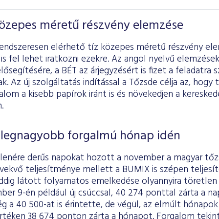
 közepes méretű részvény elemzése
rendszeresen elérhető tíz közepes méretű részvény el
 is fel lehet iratkozni ezekre. Az angol nyelvű elemzése
elősegítésére, a BÉT az árjegyzésért is fizet a feladatra
. Az új szolgáltatás indítással a Tőzsde célja az, hogy
alom a kisebb papírok iránt is és növekedjen a kereskedés
.
legnagyobb forgalmú hónap idén
llenére derűs napokat hozott a november a magyar tőz
vekvő teljesítménye mellett a BUMIX is szépen teljesí
ddig látott folyamatos emelkedése olyannyira töretle
ber 9-én például új csúccsal, 40 274 ponttal zárta a n
g a 40 500-at is érintette, de végül, az elmúlt hónapok
rtéken 38 674 ponton zárta a hónapot. Forgalom tekin