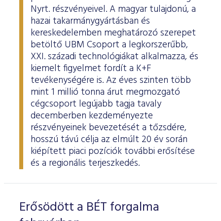
Nyrt. részvényeivel. A magyar tulajdonú, a
hazai takarmánygyártásban és
kereskedelemben meghatározó szerepet
betöltő UBM Csoport a legkorszerűbb,
XXI. századi technológiákat alkalmazza, és
kiemelt figyelmet fordít a K+F
tevékenységére is. Az éves szinten több
mint 1 millió tonna árut megmozgató
cégcsoport legújabb tagja tavaly
decemberben kezdeményezte
részvényeinek bevezetését a tőzsdére,
hosszú távú célja az elmúlt 20 év során
kiépített piaci pozíciók további erősítése
és a regionális terjeszkedés.
Erősödött a BÉT forgalma