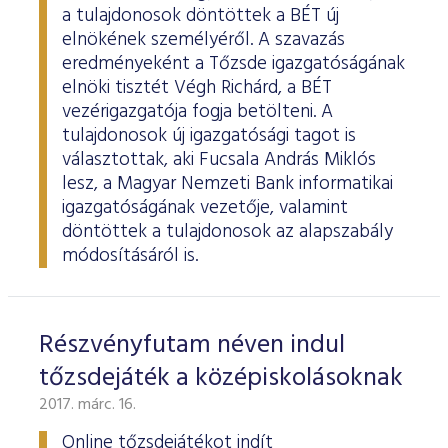
a tulajdonosok döntöttek a BÉT új
elnökének személyéről. A szavazás
eredményeként a Tőzsde igazgatóságának
elnöki tisztét Végh Richárd, a BÉT
vezérigazgatója fogja betölteni. A
tulajdonosok új igazgatósági tagot is
választottak, aki Fucsala András Miklós
lesz, a Magyar Nemzeti Bank informatikai
igazgatóságának vezetője, valamint
döntöttek a tulajdonosok az alapszabály
módosításáról is.
Részvényfutam néven indul
tőzsdejáték a középiskolásoknak
2017. márc. 16.
Online tőzsdejátékot indít