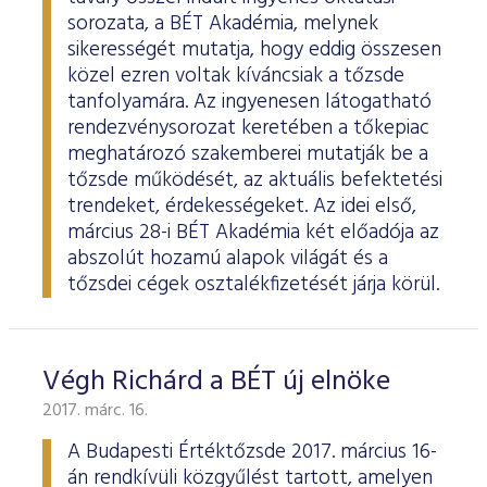
sorozata, a BÉT Akadémia, melynek
sikerességét mutatja, hogy eddig összesen
közel ezren voltak kíváncsiak a tőzsde
tanfolyamára. Az ingyenesen látogatható
rendezvénysorozat keretében a tőkepiac
meghatározó szakemberei mutatják be a
tőzsde működését, az aktuális befektetési
trendeket, érdekességeket. Az idei első,
március 28-i BÉT Akadémia két előadója az
abszolút hozamú alapok világát és a
tőzsdei cégek osztalékfizetését járja körül.
Végh Richárd a BÉT új elnöke
2017. márc. 16.
A Budapesti Értéktőzsde 2017. március 16-
án rendkívüli közgyűlést tartott, amelyen