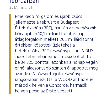
februárban
2017. márc. 01.
Emelkedő forgalom és újabb csúcs
jellemezte a februárt a Budapesti
Értéktőzsdén (BÉT), miután az év második
hónapjában 10,1 milliárd forintos napi
átlagforgalom mellett 202 milliárd forint
értékben kötöttek üzleteket a
befektetők a BÉT részvénypiacán. A BUX
index februárban ismét új csúcsot állított
be 34 325 ponttal, azonban a hónap végén
ennél alacsonyabb szinten állapodott meg
az index. A tőzsdetagok részvénypiaci
rangsorában ezúttal a WOOD állt az élre,
második helyen a Concorde, harmadik
helyen pedig az Erste végzett.