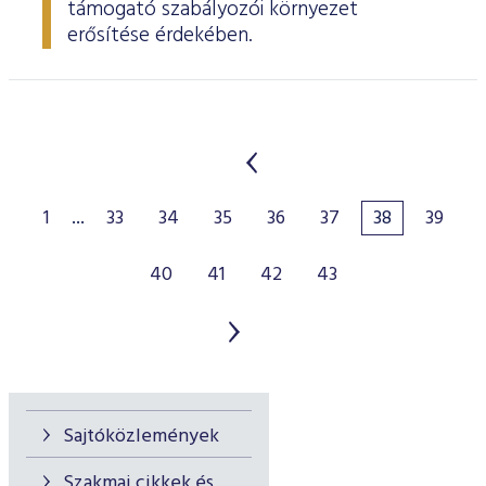
támogató szabályozói környezet
erősítése érdekében.
1
...
33
34
35
36
37
38
39
40
41
42
43
Sajtóközlemények
Szakmai cikkek és