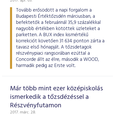
2017. ápr. 03.
ESG Útmutató
Tovább erősödött a napi forgalom a
Budapesti Értéktőzsdén márciusban, a
befektetők a februárinál 35,9 százalékkal
nagyobb értékben kötöttek üzleteket a
parketten. A BUX index kismértékű
korrekciót követően 31 634 ponton zárta a
tavasz első hónapját. A tőzsdetagok
részvénypiaci rangsorában ezúttal a
Concorde állt az élre, második a WOOD,
harmadik pedig az Erste volt.
Már több mint ezer középiskolás
ismerkedik a tőzsdézéssel a
Részvényfutamon
2017. márc. 28.