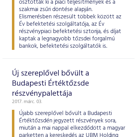
osztották ki a piaci teljesítmények és a
szakmai zsűri döntése alapján.
Elismerésben részesült többek között az
Év befektetési szolgáltatója, az Év
részvénypiaci befektetési sztorija, és díjat
kaptak a legnagyobb tőzsdei forgalmú
bankok, befektetési szolgáltatók is.
Új szereplővel bővült a
Budapesti Értéktőzsde
részvénypalettája
2017. márc. 03.
Újabb szereplővel bővült a Budapesti
Értéktőzsdén jegyzett részvények sora,
miután a mai nappal elkezdődött a magyar
parketten a kereskedés az UBM Holding