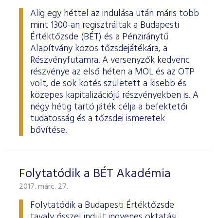
Alig egy héttel az indulása után máris több
mint 1300-an regisztráltak a Budapesti
Értéktőzsde (BÉT) és a Pénziránytű
Alapítvány közös tőzsdejátékára, a
Részvényfutamra. A versenyzők kedvenc
részvénye az első héten a MOL és az OTP
volt, de sok kötés született a kisebb és
közepes kapitalizációjú részvényekben is. A
négy hétig tartó játék célja a befektetői
tudatosság és a tőzsdei ismeretek
bővítése.
Folytatódik a BÉT Akadémia
2017. márc. 27.
Folytatódik a Budapesti Értéktőzsde
tavaly ősszel indult ingyenes oktatási