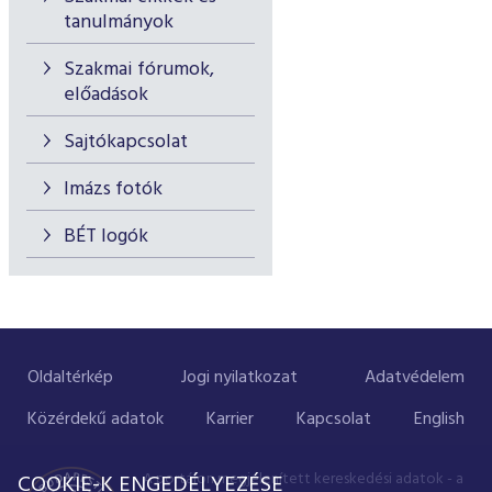
tanulmányok
Szakmai fórumok,
előadások
Sajtókapcsolat
Imázs fotók
BÉT logók
Oldaltérkép
Jogi nyilatkozat
Adatvédelem
Közérdekű adatok
Karrier
Kapcsolat
English
A portálon megjelenített kereskedési adatok - a
COOKIE-K ENGEDÉLYEZÉSE